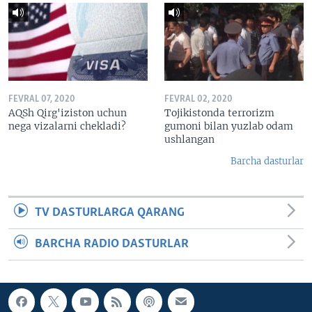
FEVRAL 07, 2020
FEVRAL 02, 2020
AQSh Qirg'iziston uchun
Tojikistonda terrorizm
nega vizalarni chekladi?
gumoni bilan yuzlab odam
ushlangan
Barcha dasturlar
TV DASTURLARGA QARANG
BARCHA RADIO DASTURLAR