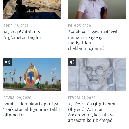
APREL 18, 2021
IYUN 25, 2020
AQSh qo'shinlari va
"Adabiyot" gazetasi bosh
Afg’oniston taqdiri
muharriri siyosiy
faoliyatdan
cheklanmoqdami?
FEVRAL 29, 2020
FEVRAL 21, 2020
Sotsial-demokratik partiya
25-fevralda Qirgʻiziston
Tojikiston ahliga nima taklif
Oliy sudi Azimjon
qilmoqda?
Asqarovning kassatsiya
arizasini koʻrib chiqadi