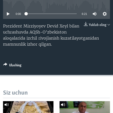
No media source currently available
VIDEO
ODNOKLASSNIKI
XABARLAR SURATLARDA
TELEGRAM
0:00
6:21
TWITTER
Yuklab oling
Prezident Mirziyoyev Devid Xeyl bilan
uchrashuvda AQSh-O’zbekiston
SOUNDCLOUD
VOA
aloqalarida izchil rivojlanish kuzatilayotganidan
mamnunlik izhor qilgan.
Ulashing
Siz uchun