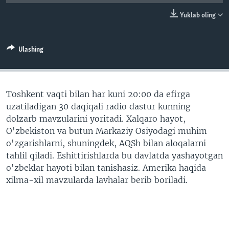
VIDEO
ODNOKLASSNIKI
Yuklab oling
XABARLAR SURATLARDA
TELEGRAM
TWITTER
Ulashing
SOUNDCLOUD
VOA
Toshkent vaqti bilan har kuni 20:00 da efirga
uzatiladigan 30 daqiqali radio dastur kunning
dolzarb mavzularini yoritadi. Xalqaro hayot,
O'zbekiston va butun Markaziy Osiyodagi muhim
o'zgarishlarni, shuningdek, AQSh bilan aloqalarni
tahlil qiladi. Eshittirishlarda bu davlatda yashayotgan
o'zbeklar hayoti bilan tanishasiz. Amerika haqida
xilma-xil mavzularda lavhalar berib boriladi.