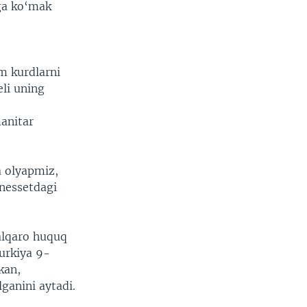
ga ko‘mak
m kurdlarni
eli uning
manitar
a olyapmiz,
Knessetdagi
alqaro huquq
urkiya 9-
kan,
ganini aytadi.