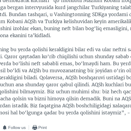
 demokratik kuchlari” qo‘mondoni Mazlum Kobani Iro
ga bergan intervyusida kurd jangchilar Turkiyaning tala
ytdi. Bundan tashqari, u Vashingtonning SDKga yordami 
lum Kobani AQSh va Turkiya kelishuvidan keyin amerikali
hini izohlar ekan, buning neft bilan bog‘liq emasligini, 
na ekanini ta’kidladi.
g bu yerda qolishi kerakligini bilar edi va ular neftni s
i. Qaror qaytadan ko‘rib chiqilishi uchun shunday sabab o
erda bo‘lishi neft sababli emas, bo‘lmaydi ham. Bu yerd
il bo‘ldi va AQSh bu muvozanatning bir joyidan o‘rin o
kerakligini biladi. Qolaversa, AQSh boshqaruvi ustidagi b
 uchun ana shunday qaror qabul qilindi. AQSh kuchlari b
olishini bilmaymiz. Biz uchun muhimi shu: biz hech q
gacha qolsin va bizni himoya qilsin demadik. Buni na AQ
dan istadik. Biz faqatgina AQSh boshchiligidagi xalaqar
si hal bo‘lgunga qadar bu yerda qolishini istaymiz”, - 
Follow us
Print