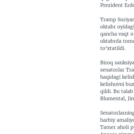
Prezident Erdo
Tramp Suriyan
oktabr oyidag
qancha vaqt o‘
oktabrda tomo
to‘xtatildi.
Biroq sanksiya
senatorlar Tr
haqidagi keli
kelishuvni buz
qildi. Bu tala
Blumental, Ji
Senatorlarnin
harbiy amaliy
Tamer aholi p