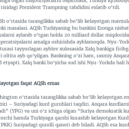
iga olgan majburiyatlarni bajarmasa, Turkiya iqtisodiyo
‘risidagi Prezident Trampning tahdidini eslatib o‘tdi.
Sh o‘rtasida taranglikka sabab bo‘lib kelayotgan mavzu
anki masalasi. AQSh Turkiyaning bu bankini Eronga nisbat
yalarni aylanib o‘tgan holda 20 milliard dollar miqdorida
operatsiyalarni amalga oshirishda ayblamoqda. Nyu-York
urasi tayyorlagan ayblov xulosasida Xalq bankiga firibga
ri oltita ayb qo‘yilgan. Bankning o‘zi ham, rasmiy Anqa
ad etyapti. Xalq banki bo‘yicha sud ishi Nyu-Yorkda hal
llayotgan faqat AQSh emas
hington o‘rtasida taranglikka sabab bo‘lib kelayotgan e
iri – Suriyadagi kurd guruhlari taqdiri. Anqara kurdlarn
di” (YPG) va uni o‘z ichiga olgan “Suriya demokratik ku
rrorchi hamda Turkiyaga qarshi kurashib kelayotgan Kurd
(PKK) Suriyadagi qurolli qanoti deb biladi. AQSh esa kurd