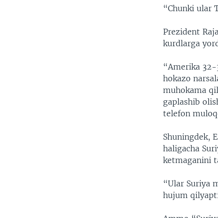
“Chunki ular T
Prezident Raj
kurdlarga yor
“Amerika 32-3
hokazo narsal
muhokama qili
gaplashib oli
telefon muloqo
Shuningdek, E
haligacha Sur
ketmaganini ta
“Ular Suriya m
hujum qilyapt