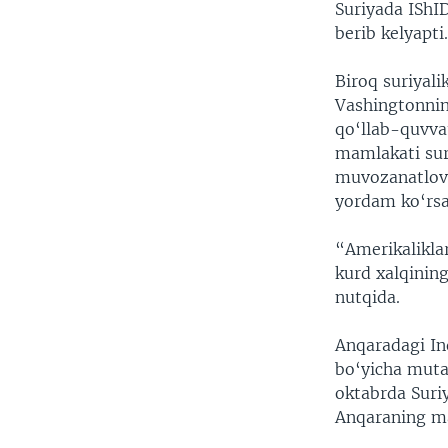
Suriyada IShI
berib kelyapti
Biroq suriyal
Vashingtonnin
qo‘llab-quvvat
mamlakati sur
muvozanatlovc
yordam ko‘rsa
“Amerikaliklar
kurd xalqinin
nutqida.
Anqaradagi In
bo‘yicha muta
oktabrda Suri
Anqaraning ma