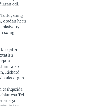
irgan edi.
 Turkiyaning
a, oradan hech
sanksiya 17-
an so‘ng
 bir qator
xtatish
nqara
shini talab
en, Richard
da aks etgan.
n tashqarida
chlar esa Tel
rlar agar