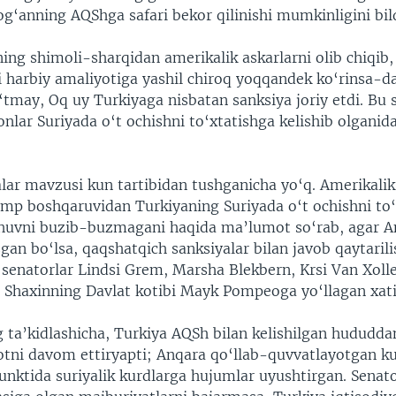
g‘anning AQShga safari bekor qilinishi mumkinligini bild
ing shimoli-sharqidan amerikalik askarlarni olib chiqib,
i harbiy amaliyotiga yashil chiroq yoqqandek ko‘rinsa-d
tmay, Oq uy Turkiyaga nisbatan sanksiya joriy etdi. Bu 
nlar Suriyada o‘t ochishni to‘xtatishga kelishib olganid
lar mavzusi kun tartibidan tushganicha yo‘q. Amerikalik
amp boshqaruvidan Turkiyaning Suriyada o‘t ochishni to‘
shuvni buzib-buzmagani haqida ma’lumot so‘rab, agar A
gan bo‘lsa, qaqshatqich sanksiyalar bilan javob qaytarili
b senatorlar Lindsi Grem, Marsha Blekbern, Krsi Van Xoll
n Shaxinning Davlat kotibi Mayk Pompeoga yo‘llagan xati
g ta’kidlashicha, Turkiya AQSh bilan kelishilgan hududda
otni davom ettiryapti; Anqara qo‘llab-quvvatlayotgan ku
unktida suriyalik kurdlarga hujumlar uyushtirgan. Senato