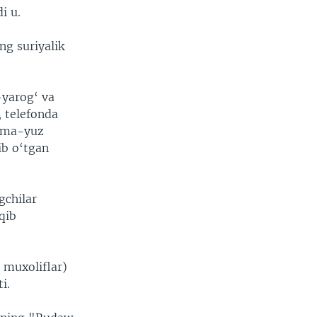
i u.
ng suriyalik
-yarog‘ va
 telefonda
uzma-yuz
ib o‘tgan
gchilar
qib
 muxoliflar)
i.