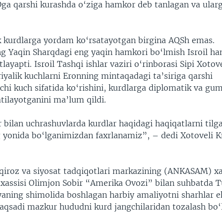
Dga qarshi kurashda o‘ziga hamkor deb tanlagan va ular
.
ik kurdlarga yordam ko‘rsatayotgan birgina AQSh emas.
g Yaqin Sharqdagi eng yaqin hamkori bo‘lmish Isroil ha
layapti. Isroil Tashqi ishlar vaziri o‘rinborasi Sipi Xotov
iyalik kuchlarni Eronning mintaqadagi ta’siriga qarshi
hi kuch sifatida ko‘rishini, kurdlarga diplomatik va gu
tilayotganini ma’lum qildi.
 bilan uchrashuvlarda kurdlar haqidagi haqiqatlarni tilg
g yonida bo‘lganimizdan faxrlanamiz”, – dedi Xotoveli 
qiroz va siyosat tadqiqotlari markazining (ANKASAM) x
xassisi Olimjon Sobir “Amerika Ovozi” bilan suhbatda T
yaning shimolida boshlagan harbiy amaliyotni sharhlar e
qsadi mazkur hududni kurd jangchilaridan tozalash bo‘l