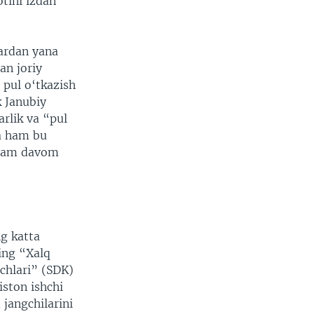
tini izdan
lardan yana
an joriy
 pul o‘tkazish
 Janubiy
rlik va “pul
ra ham bu
i ham davom
ng katta
ing “Xalq
chlari” (SDK)
iston ishchi
 jangchilarini