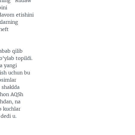
qning "Rudaw
bini
davom etishini
klarning
neft
abab qilib
‘ylab topildi.
a yangi
lish uchun bu
osimlar
u shaklda
achon AQSh
Shdan, na
o kuchlar
dedi u.