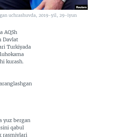
tgan uchrashuvda, 2019-yil, 29-iyun
da AQSh
h Davlat
ari Turkiyada
. Muhokama
hi kurash.
taranglashgan
da yuz bergan
sini qabul
k rasmiylari