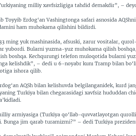
urkiyaning milliy xavfsizligiga tahdid demakdir”, – deyd
ab Toyyib Erdog‘an Vashingtonga safari asnosida AQShni
damini ham muhokama qilishini bildirdi.
3 ming yuk mashinasida, afsuski, zarur vositalar, qurol
ar yubordi. Bularni yuzma-yuz muhokama qilish boshqa,
sh boshqa. Kechqurungi telefon muloqotida bularni y
shga kelishdik”, – dedi u 6-noyabr kunı Tramp bilan bo‘l
tiga ishora qilib.
rdog‘an AQSh bilan kelishuvda belgilanganidek, kurd jan
iyaning Turkiya bilan chegarasidagi xavfsiz hududdan chi
’kidladi.
illiy armiyasiga (Turkiya qo‘llab-quvvatlayotgan qurolli
i. Bunga jim qarab turamizmi?” – dedi Turkiya prezident