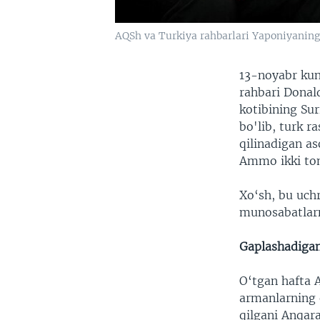
AQSh va Turkiya rahbarlari Yaponiyaning
13-noyabr kun
rahbari Donal
kotibining Su
bo'lib, turk r
qilinadigan a
Ammo ikki to
Xo‘sh, bu uch
munosabatlar
Gaplashadigan
O‘tgan hafta 
armanlarning 
qilgani Anqara