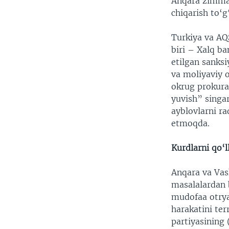
Anqara zimmas
chiqarish to‘g
Turkiya va AQ
biri – Xalq b
etilgan sanksi
va moliyaviy 
okrug prokurat
yuvish” singa
ayblovlarni r
etmoqda.
Kurdlarn
i qo‘
Anqara va Vas
masalalardan b
mudofaa otrya
harakatini te
partiyasining 