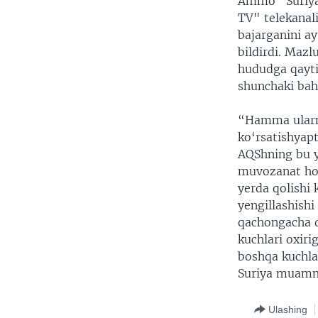
Ammo “Suriya
TV" telekanali
bajarganini a
bildirdi. Maz
hududga qaytis
shunchaki baho
“Hamma ularnin
ko‘rsatishyapt
AQShning bu y
muvozanat hos
yerda qolishi 
yengillashishi
qachongacha q
kuchlari oxiri
boshqa kuchlar
Suriya muammo
Ulashing