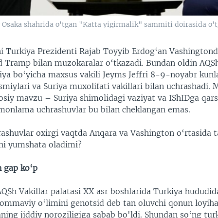
 Osaka shahrida o'tgan "Katta yigirmalik" sammiti doirasida o'
i Turkiya Prezidenti Rajab Toyyib Erdog‘an Vashington
d Tramp bilan muzokaralar o‘tkazadi. Bundan oldin AQS
riya bo‘yicha maxsus vakili Jeyms Jeffri 8-9-noyabr kunl
asmiylari va Suriya muxolifati vakillari bilan uchrashadi
sosiy mavzu – Suriya shimolidagi vaziyat va IShIDga qars
monlama uchrashuvlar bu bilan cheklangan emas.
rashuvlar oxirgi vaqtda Anqara va Vashington o‘rtasida 
ni yumshata oladimi?
 gap ko‘p
AQSh Vakillar palatasi XX asr boshlarida Turkiya hududi
ommaviy o‘limini genotsid deb tan oluvchi qonun loyiha
ning jiddiy noroziligiga sabab bo'ldi. Shundan so‘ng tur