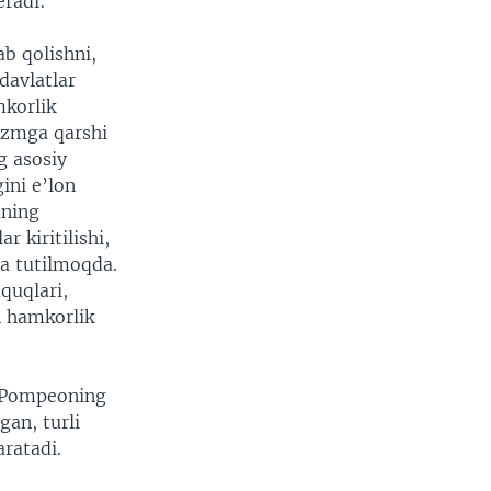
eradi:
b qolishni,
davlatlar
mkorlik
izmga qarshi
g asosiy
ini e’lon
aning
 kiritilishi,
da tutilmoqda.
quqlari,
n hamkorlik
k Pompeoning
gan, turli
aratadi.