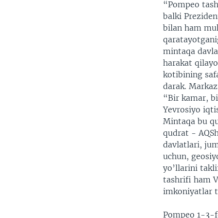
“Pompeo tashr
balki Prezide
bilan ham muh
qaratayotganig
mintaqa davlat
harakat qilayo
kotibining sa
darak. Markazi
“Bir kamar, bi
Yevrosiyo iqti
Mintaqa bu qud
qudrat - AQSh
davlatlari, j
uchun, geosiy
yo’llarini tak
tashrifi ham 
imkoniyatlar 
Pompeo 1-3-fe