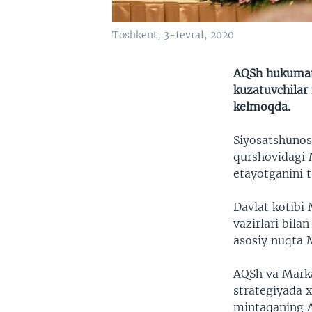
Toshkent, 3-fevral, 2020
AQSh hukumati
kuzatuvchilar 
kelmoqda.
Siyosatshunos
qurshovidagi M
etayotganini t
Davlat kotibi
vazirlari bila
asosiy nuqta M
AQSh va Marka
strategiyada x
mintaqaning Af