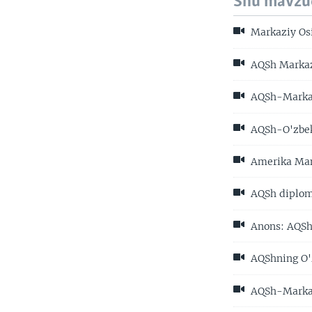
Shu mavzu
Markaziy Os
AQSh Markazi
AQSh-Markazi
AQSh-O'zbeki
Amerika Manz
AQSh diploma
Anons: AQShn
AQShning O'z
AQSh-Markazi