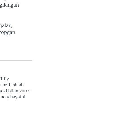
gilangan
qalar,
 topgan
illiy
n beri ishlab
vozi bilan 2002-
imoiy hayotni