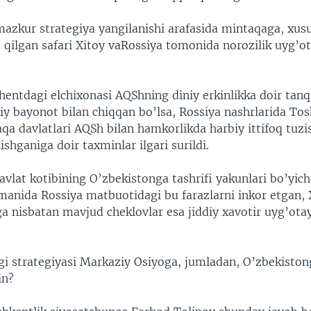
zkur strategiya yangilanishi arafasida mintaqaga, xus
 qilgan safari Xitoy vaRossiya tomonida norozilik uyg’o
.
hentdagi elchixonasi AQShning diniy erkinlikka doir tanq
iy bayonot bilan chiqqan bo’lsa, Rossiya nashrlarida To
qa davlatlari AQSh bilan hamkorlikda harbiy ittifoq tuzi
hganiga doir taxminlar ilgari surildi.
avlat kotibining O’zbekistonga tashrifi yakunlari bo’yic
anida Rossiya matbuotidagi bu farazlarni inkor etgan, 
 nisbatan mavjud cheklovlar esa jiddiy xavotir uyg’ota
.
i strategiyasi Markaziy Osiyoga, jumladan, O’zbekisto
in?