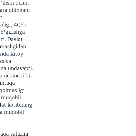
lishi bilan,
ra qilingani
t
aligi, AQSh
 o'girishga
ri. Davlat
lmasligidan
onda Xitoy
ssiya
nga undayapti.
a uchinchi bir
intaqa
qolmasligi
g muqobil
lat kotibining
ga muqobil
aqa safarini