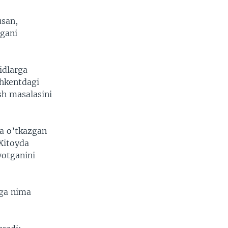
usan,
tgani
idlarga
shkentdagi
sh masalasini
ha o’tkazgan
Xitoyda
yotganini
nga nima