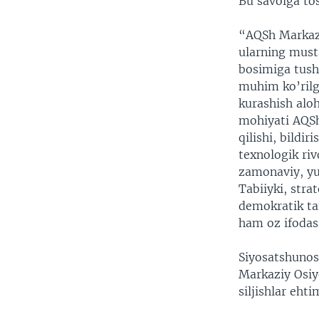
Bu savolga to
“AQSh Markazi
ularning musta
bosimiga tushi
muhim ko’rilg
kurashish aloh
mohiyati AQSh
qilishi, bildi
texnologik riv
zamonaviy, yu
Tabiiyki, str
demokratik ta
ham oz ifodas
Siyosatshunos
Markaziy Osiyo
siljishlar eht