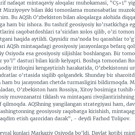
if nafaqat mintaqaviy aloqalar muhokamasi, "C5+1" yig’i
nt Mirziyoyev bilan ikki tomonlama munosabatlar muzoka
im. Bu AQSh O’zbekiston bilan aloqalarga alohida diqqa
a ham bir ishora. Bu tashrif geosiyosiy ko’rsatkichga eg
larini raqobatdoshlari ta’siridan xolos qilib, o’zi tomon
tgani haqida aytildi. Qaysidir ma’noda bu qarashlar to’g’
fari AQSh mintaqadagi geosiyosiy jarayonlarga befarq qo
y Osiyoda esa geosiyosiy siljishlar boshlangan. Bir tom
r yo’l” dasturi bilan kirib kelyapti. Boshqa tomondan Ro
sodiy ittifoqini kengaytirish harakatida, O’zbekistonni u
ratlar o’rtasida siqilib qolgandek. Shunday bir sharoitd
 ham bu jarayondan chetda turmasligini bildirmoqda. M
umladan, O’zbekiston ham Rossiya, Xitoy bosimiga tushib 
osiy muvozanatni tiklash va mintaqani rivojlantirishnin
lif qilmoqda. AQShning yangilangan strategiyasi ham, dav
Vashingtonning geosiyosiy raqobatga kirishish, mintaqa
taqdim etish qaroridan darak”, - deydi Farhod Tolipov.
vral kunlari Markaziy Osiyoda bo’ldi. Davlat kotibi mint