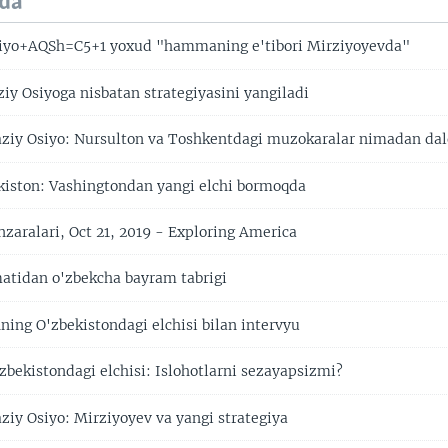
da
iyo+AQSh=C5+1 yoxud "hammaning e'tibori Mirziyoyevda"
y Osiyoga nisbatan strategiyasini yangiladi
y Osiyo: Nursulton va Toshkentdagi muzokaralar nimadan dal
ston: Vashingtondan yangi elchi bormoqda
aralari, Oct 21, 2019 - Exploring America
tidan o'zbekcha bayram tabrigi
ing O'zbekistondagi elchisi bilan intervyu
bekistondagi elchisi: Islohotlarni sezayapsizmi?
y Osiyo: Mirziyoyev va yangi strategiya