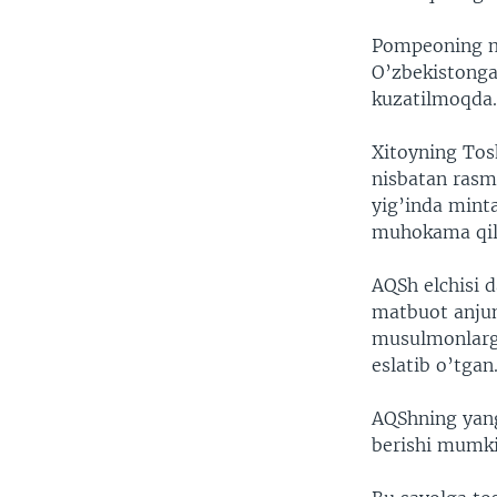
Pompeoning ma
O’zbekistonga
kuzatilmoqda
Xitoyning Tos
nisbatan rasm
yig’inda minta
muhokama qilis
AQSh elchisi d
matbuot anjum
musulmonlarga
eslatib o’tgan
AQShning yang
berishi mumk