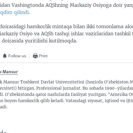
tidan Vashingtonda AQShning Markaziy Osiyoga doir yan
aqdim qilindi
.
 doirasidagi hamkorlik mintaqa bilan ikki tomonlama alo
arkaziy Osiyo va AQSh tashqi ishlar vazirlaridan tashkil
doirasida yuritilishi kutilmoqda.
Follow us
Print
k Mansur
k Mansur Toshkent Davlat Universitetini (hozirda O'zbekiston M
ersiteti) bitirgan. Professional jurnalist. Bu sohada 1990-yilarda
di. O'zbekistonda qator nashrlarda faoliyat yuritgan. "Amerika O
an buyon hamkorlik qilib keladi. Vatandagi siyosat, iqtisod va ijt
adi.