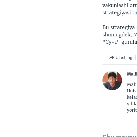
yakunlashi or
strategiyasi
t
Bu strategiya
shuningdek, M
"C5+1" guruhi 
Ulashing
Mali
Mali
Univ
kela
yild
yorit