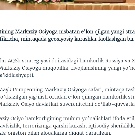
ning Markaziy Osiyoga nisbatan e'lon qilgan yangi stra
fikricha, mintaqada geosiyosiy kurashlar faollashgan bir
lar AQSh strategiyasi doirasidagi hamkorlik Rossiya va X
arkaziy Osiyoga muqobillik, rivojlanishning yangi yo’nal
a’kidlashyapti.
 Mayk Pompeoning Markaziy Osiyoga safari, mintaqa tash
n o’tkazilgan yig’ilish ortidan e’lon qilingan hamkorlik st
arkaziy Osiyo davlatlari suverenitetini qo’llab-quvvatla
ziy Osiyo hamkorligining muhim yo’nalishlari ifoda eti
avfsizlik, terrorizmga qarshi kurash, iqtisodiy sheriklik
g’oniston bilan aloqalariga diqqat qaratilgan.