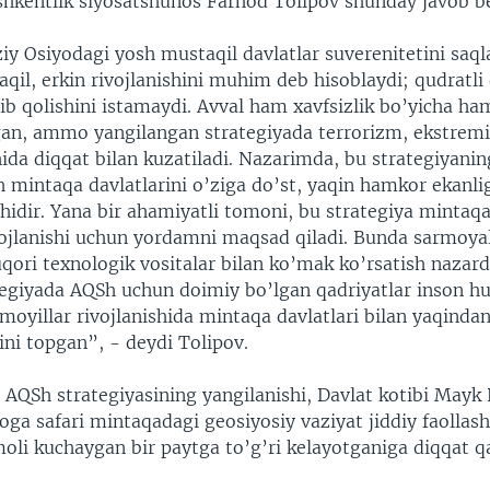
shkentlik siyosatshunos Farhod Tolipov shunday javob b
y Osiyodagi yosh mustaqil davlatlar suverenitetini saqla
qil, erkin rivojlanishini muhim deb hisoblaydi; qudratli 
b qolishini istamaydi. Avval ham xavfsizlik bo’yicha ha
an, ammo yangilangan strategiyada terrorizm, ekstrem
ida diqqat bilan kuzatiladi. Nazarimda, bu strategiyanin
 mintaqa davlatlarini o’ziga do’st, yaqin hamkor ekanlig
rishidir. Yana bir ahamiyatli tomoni, bu strategiya mintaq
ojlanishi uchun yordamni maqsad qiladi. Bunda sarmoyalar
qori texnologik vositalar bilan ko’mak ko’rsatish nazar
ategiyada AQSh uchun doimiy bo’lgan qadriyatlar inson hu
moyillar rivojlanishida mintaqa davlatlari bilan yaqinda
ini topgan”, - deydi Tolipov.
 AQSh strategiyasining yangilanishi, Davlat kotibi May
ga safari mintaqadagi geosiyosiy vaziyat jiddiy faollash
imoli kuchaygan bir paytga to’g’ri kelayotganiga diqqat q