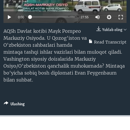
VIDEO
ODNOKLASSNIKI
XABARLAR SURATLARDA
TELEGRAM
0:00
27:55
TWITTER
Yuklab oling
AQSh Davlat kotibi Mayk Pompeo
SOUNDCLOUD
VOA
Markaziy Osiyoda. U Qozog'iston va
Read Transcript
O'zbekiston rahbarlari hamda
mintaqa tashqi ishlar vazirlari bilan muloqot qiladi.
Vashington siyosiy doiralarida Markaziy
Osiyo/O'zbekiston qanchalik muhokamada? Mintaqa
bo'yicha sobiq bosh diplomati Evan Feygenbaum
bilan suhbat.
Ulashing