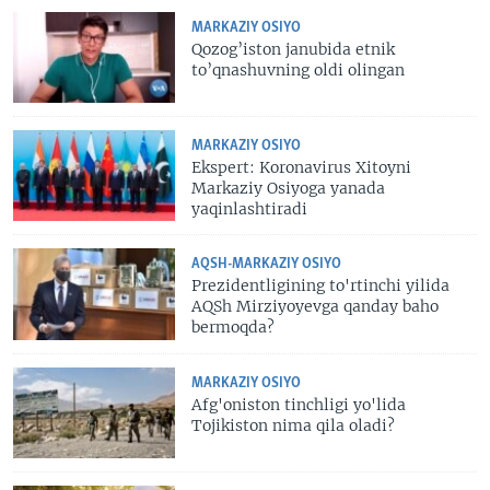
MARKAZIY OSIYO
Qozog’iston janubida etnik
to’qnashuvning oldi olingan
MARKAZIY OSIYO
Ekspert: Koronavirus Xitoyni
Markaziy Osiyoga yanada
yaqinlashtiradi
AQSH-MARKAZIY OSIYO
Prezidentligining to'rtinchi yilida
AQSh Mirziyoyevga qanday baho
bermoqda?
MARKAZIY OSIYO
Afg'oniston tinchligi yo'lida
Tojikiston nima qila oladi?