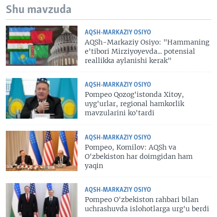
Shu mavzuda
AQSH-MARKAZIY OSIYO
AQSh-Markaziy Osiyo: "Hammaning
e'tibori Mirziyoyevda... potensial
reallikka aylanishi kerak"
AQSH-MARKAZIY OSIYO
Pompeo Qozog'istonda Xitoy,
uyg'urlar, regional hamkorlik
mavzularini ko'tardi
AQSH-MARKAZIY OSIYO
Pompeo, Komilov: AQSh va
O'zbekiston har doimgidan ham
yaqin
AQSH-MARKAZIY OSIYO
Pompeo O'zbekiston rahbari bilan
uchrashuvda islohotlarga urg'u berdi