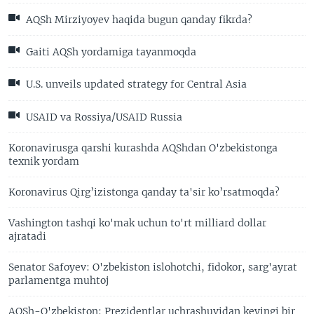
AQSh Mirziyoyev haqida bugun qanday fikrda?
Gaiti AQSh yordamiga tayanmoqda
U.S. unveils updated strategy for Central Asia
USAID va Rossiya/USAID Russia
Koronavirusga qarshi kurashda AQShdan O'zbekistonga
texnik yordam
Koronavirus Qirg’izistonga qanday ta'sir ko’rsatmoqda?
Vashington tashqi ko'mak uchun to'rt milliard dollar
ajratadi
Senator Safoyev: O'zbekiston islohotchi, fidokor, sarg'ayrat
parlamentga muhtoj
AQSh-O'zbekiston: Prezidentlar uchrashuvidan keyingi bir