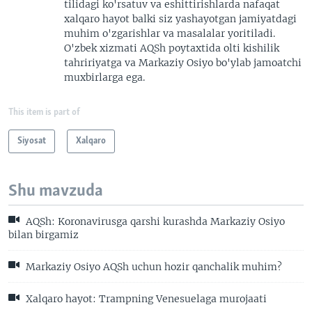
tilidagi ko'rsatuv va eshittirishlarda nafaqat
xalqaro hayot balki siz yashayotgan jamiyatdagi
muhim o'zgarishlar va masalalar yoritiladi.
O'zbek xizmati AQSh poytaxtida olti kishilik
tahririyatga va Markaziy Osiyo bo'ylab jamoatchi
muxbirlarga ega.
This item is part of
Siyosat
Xalqaro
Shu mavzuda
AQSh: Koronavirusga qarshi kurashda Markaziy Osiyo
bilan birgamiz
Markaziy Osiyo AQSh uchun hozir qanchalik muhim?
Xalqaro hayot: Trampning Venesuelaga murojaati