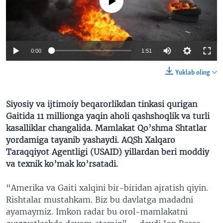
No media source currently available
VIDEO
ODNOKLASSNIKI
XABARLAR SURATLARDA
TELEGRAM
TWITTER
0:00
1:51
SOUNDCLOUD
VOA
Yuklab oling
Siyosiy va ijtimoiy beqarorlikdan tinkasi qurigan
Gaitida 11 millionga yaqin aholi qashshoqlik va turli
kasalliklar changalida. Mamlakat Qo’shma Shtatlar
yordamiga tayanib yashaydi. AQSh Xalqaro
Taraqqiyot Agentligi (USAID) yillardan beri moddiy
va texnik ko’mak ko’rsatadi.
“Amerika va Gaiti xalqini bir-biridan ajratish qiyin.
Rishtalar mustahkam. Biz bu davlatga madadni
ayamaymiz. Imkon radar bu orol-mamlakatni