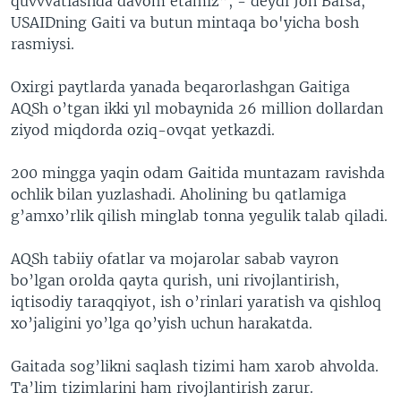
quvvvatlashda davom etamiz”, - deydi Jon Barsa,
USAIDning Gaiti va butun mintaqa bo'yicha bosh
rasmiysi.
Oxirgi paytlarda yanada beqarorlashgan Gaitiga
AQSh o’tgan ikki yıl mobaynida 26 million dollardan
ziyod miqdorda oziq-ovqat yetkazdi.
200 mingga yaqin odam Gaitida muntazam ravishda
ochlik bilan yuzlashadi. Aholining bu qatlamiga
g’amxo’rlik qilish minglab tonna yegulik talab qiladi.
AQSh tabiiy ofatlar va mojarolar sabab vayron
bo’lgan orolda qayta qurish, uni rivojlantirish,
iqtisodiy taraqqiyot, ish o’rinlari yaratish va qishloq
xo’jaligini yo’lga qo’yish uchun harakatda.
Gaitada sog’likni saqlash tizimi ham xarob ahvolda.
Ta’lim tizimlarini ham rivojlantirish zarur.