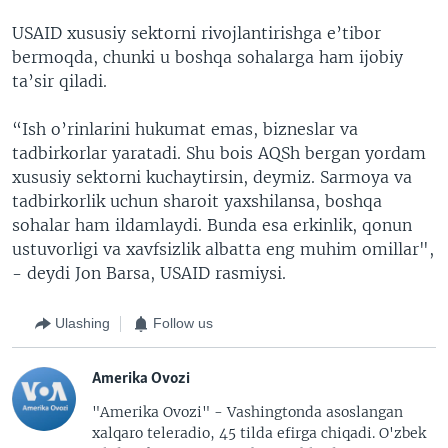
USAID xususiy sektorni rivojlantirishga e’tibor
bermoqda, chunki u boshqa sohalarga ham ijobiy
ta’sir qiladi.
“Ish o’rinlarini hukumat emas, bizneslar va
tadbirkorlar yaratadi. Shu bois AQSh bergan yordam
xususiy sektorni kuchaytirsin, deymiz. Sarmoya va
tadbirkorlik uchun sharoit yaxshilansa, boshqa
sohalar ham ildamlaydi. Bunda esa erkinlik, qonun
ustuvorligi va xavfsizlik albatta eng muhim omillar",
- deydi Jon Barsa, USAID rasmiysi.
Ulashing
Follow us
Amerika Ovozi
"Amerika Ovozi" - Vashingtonda asoslangan
xalqaro teleradio, 45 tilda efirga chiqadi. O'zbek