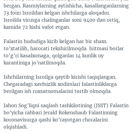
bergan. Rasmiylarning aytishicha, kasallanganlarning
73 foizi Isroildan kelgan ishchilarga aloqador.
Isroilda virusga chalinganlar soni 9400 dan ortiq,
kamida 72 kishi vafot etgan.
Falastin hududiga kirib kelgan har bir shaxs
to’xtatilib, harorati tekshirilmoqda. Isitmasi borlar
to’g’ri kasalxonaga, qolganlar 14 kunlik uy
karantiniga jo’natilmoqda.
Ishchilarning Isroilga qaytib kirishi taqiqlangan.
Chegaradagi xavfsizlik xodimlari falastinliklarga
berilgan ish ruxsatnomalarini tortib olmoqda.
Jahon Sog’liqni saqlash tashkilotining (JSST) Falastin
bo’yicha rahbari Jerald Rokenshaub Falastinning
koronavisurga qashi ko’rayotgan choralarini
olqishladi.