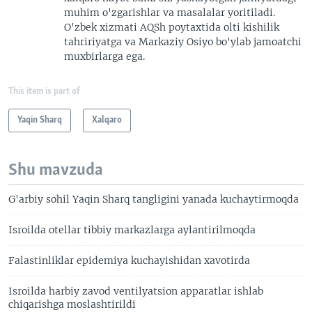
muhim o'zgarishlar va masalalar yoritiladi.
O'zbek xizmati AQSh poytaxtida olti kishilik
tahririyatga va Markaziy Osiyo bo'ylab jamoatchi
muxbirlarga ega.
This item is part of
Yaqin Sharq
Xalqaro
Shu mavzuda
G'arbiy sohil Yaqin Sharq tangligini yanada kuchaytirmoqda
Isroilda otellar tibbiy markazlarga aylantirilmoqda
Falastinliklar epidemiya kuchayishidan xavotirda
Isroilda harbiy zavod ventilyatsion apparatlar ishlab
chiqarishga moslashtirildi