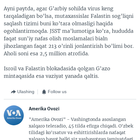
Ayni paytda, agar G’arbiy sohilda virus keng
tarqaladigan bo’lsa, mutaxassislar Falastin sog’liqni
saqlash tizimi buni ko’tara olmasligi haqida
ogohlantirmoqda. JSST ma’lumotiga ko’ra, hududda
faqat sun’iy nafas olish moslamalari bialn
jihozlangan faqat 213 o’rinli jonlantirish bo’limi bor.
Aholi soni esa 2,5 million atrofida.
Isroil va Falastin blokadasida qolgan G’azo
mintaqasida esa vaziyat yanada qaltis.
Ulashing
Follow us
Amerika Ovozi
"Amerika Ovozi" - Vashingtonda asoslangan
xalqaro teleradio, 45 tilda efirga chiqadi. O'zbek
tilidagi ko'rsatuv va eshittirishlarda nafaqat
xalqaro hayot balki siz yashayotgan jamiyatdagi