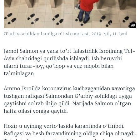
VIDEO
ODNOKLASSNIKI
XABARLAR SURATLARDA
TELEGRAM
TWITTER
G'arbiy sohildan Isroilga o'tish nuqtasi, 2019-yil, 11-iyul
SOUNDCLOUD
VOA
Jamol Salmon va yana to’rt falastinlik Isroilning Tel-
Aviv shahridagi qurilishda ishlaydi. Ish beruvchi
ularni turar-joy, qo’lqop va yuz niqobi bilan
ta’minlagan.
Ammo Isroilda koronavirus kuchayganidan xavotirga
tushgan rafiqasi Salmondan G’arbiy sohildagi uyiga
qaytishni so’rab iltijo qildi. Natijada Salmon o’tgan
hafta oilasi yoniga qaytdi.
Hozir u uyining yerto’lasida karantinda o’tiribdi.
Rafiqasi va besh farzandinining oldiga chiqa olmaydi.