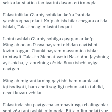
sektorlar sifatida faoliyatini davom ettirmoqda.
Falastinliklar G’arbiy sohildan ko’ra Isroilda
yaxshiroq haq oladi. Ko’plab ishchilar chegara ortida
ishlab, Falastindagi oilasini boqadi.
Ishini tashlab G’arbiy sohilga qaytganlar ko’p.
Minglab odam Pasxa bayrami oldidan qaytishni
lozim topgan. Chunki bayram mavsumida ishlar
to’xtaydi. Falastin Mehnat vaziri Nasri Abu Jayshning
aytishicha, 7-aprelning o’zida 8000 ishchi uyiga
qaytgan.
Minglab migrantlarning qaytishi ham mamlakat
iqtisodiyoti, ham aholi sog’ligi uchun katta tahdid,
deydi kuzatuvchilar.
Falastinda shu paytgacha koronavirusga chalinganlar
soni 263 tani tashkil qilmoqda. Bitta o’lim holati yuz