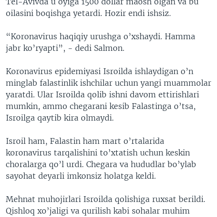
Tel-Avivda u oyiga 1500 dollar maosh olgan va bu
oilasini boqishga yetardi. Hozir endi ishsiz.
“Koronavirus haqiqiy urushga o’xshaydi. Hamma
jabr ko’ryapti”, - dedi Salmon.
Koronavirus epidemiyasi Isroilda ishlaydigan o’n
minglab falastinlik ishchilar uchun yangi muammolar
yaratdi. Ular Isroilda qolib ishni davom ettirishlari
mumkin, ammo chegarani kesib Falastinga o’tsa,
Isroilga qaytib kira olmaydi.
Isroil ham, Falastin ham mart o’rtalarida
koronavirus tarqalishini to’xtatish uchun keskin
choralarga qo’l urdi. Chegara va hududlar bo’ylab
sayohat deyarli imkonsiz holatga keldi.
Mehnat muhojirlari Isroilda qolishiga ruxsat berildi.
Qishloq xo’jaligi va qurilish kabi sohalar muhim