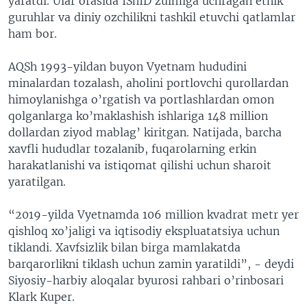
yaratdi. Ular orasida IShID zulmiga uchragan etnik
guruhlar va diniy ozchilikni tashkil etuvchi qatlamlar
ham bor.
AQSh 1993-yildan buyon Vyetnam hududini
minalardan tozalash, aholini portlovchi qurollardan
himoylanishga o’rgatish va portlashlardan omon
qolganlarga ko’maklashish ishlariga 148 million
dollardan ziyod mablag’ kiritgan. Natijada, barcha
xavfli hududlar tozalanib, fuqarolarning erkin
harakatlanishi va istiqomat qilishi uchun sharoit
yaratilgan.
“2019-yilda Vyetnamda 106 million kvadrat metr yer
qishloq xo’jaligi va iqtisodiy ekspluatatsiya uchun
tiklandi. Xavfsizlik bilan birga mamlakatda
barqarorlikni tiklash uchun zamin yaratildi”, - deydi
Siyosiy-harbiy aloqalar byurosi rahbari o’rinbosari
Klark Kuper.