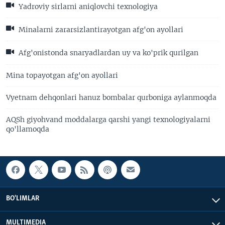
Yadroviy sirlarni aniqlovchi texnologiya
Minalarni zararsizlantirayotgan afg'on ayollari
Afg'onistonda snaryadlardan uy va ko'prik qurilgan
Mina topayotgan afg'on ayollari
Vyetnam dehqonlari hanuz bombalar qurboniga aylanmoqda
AQSh giyohvand moddalarga qarshi yangi texnologiyalarni
qo'llamoqda
BO'LIMLAR
MULTIMEDIA