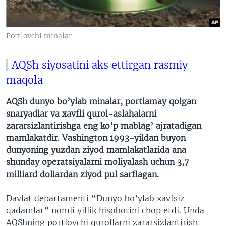
VIDEO
ODNOKLASSNIKI
XABARLAR SURATLARDA
TELEGRAM
Portlovchi minalar
TWITTER
AQSh siyosatini aks ettirgan rasmiy
SOUNDCLOUD
VOA
maqola
AQSh dunyo bo’ylab minalar, portlamay qolgan
snaryadlar va xavfli qurol-aslahalarni
zararsizlantirishga eng ko’p mablag’ ajratadigan
mamlakatdir. Vashington 1993-yildan buyon
dunyoning yuzdan ziyod mamlakatlarida ana
shunday operatsiyalarni moliyalash uchun 3,7
milliard dollardan ziyod pul sarflagan.
Davlat departamenti “Dunyo bo’ylab xavfsiz
qadamlar” nomli yillik hisobotini chop etdi. Unda
AQShning portlovchi qurollarni zararsizlantirish