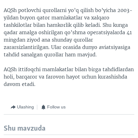
AQSh potlovchi qurollarni yo’q qilish bo’yicha 2003-
yildan buyon qator mamlakatlar va xalqaro
tashkilotlar bilan hamkorlik qilib keladi. Shu kunga
qadar amalga oshirilgan qo’shma operatsiyalarda 41
mingdan ziyod ana shunday qurollar
zararsizlantirilgan. Ular orasida dunyo aviatsiyasiga
tahdid sanalgan qurollar ham mavjud.
AQSh ittifoqchi mamlakatlar bilan birga tahdidlardan
holi, barqaror va farovon hayot uchun kurashishda
davom etadi.
Ulashing
Follow us
Shu mavzuda