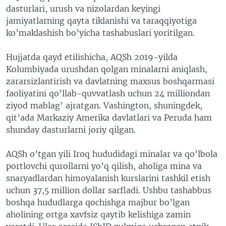
dasturlari, urush va nizolardan keyingi
jamiyatlarning qayta tiklanishi va taraqqiyotiga
ko’maklashish bo’yicha tashabuslari yoritilgan.
Hujjatda qayd etilishicha, AQSh 2019-yilda
Kolumbiyada urushdan qolgan minalarni aniqlash,
zararsizlantirish va davlatning maxsus boshqarmasi
faoliyatini qo’llab-quvvatlash uchun 24 milliondan
ziyod mablag’ ajratgan. Vashington, shuningdek,
qit’ada Markaziy Amerika davlatlari va Peruda ham
shunday dasturlarni joriy qilgan.
AQSh o’tgan yili Iroq hududidagi minalar va qo’lbola
portlovchi qurollarni yo’q qilish, aholiga mina va
snaryadlardan himoyalanish kurslarini tashkil etish
uchun 37,5 million dollar sarfladi. Ushbu tashabbus
boshqa hududlarga qochishga majbur bo’lgan
aholining ortga xavfsiz qaytib kelishiga zamin