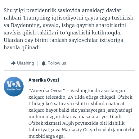
Shu yilgi prezidentlik saylovida amaldagi davlat
rahbari Trampning iqtisodiyotni qayta izga tushirish
va Baydenning, avvalo, ishga qaytish sharoitlarini
xavfsiz qilish takliflari to’qnashishi kutilmoqda.
Ulardan qay birini tanlash saylovchilar ixtiyoriga
havola qilinadi.
Ulashing
Follow us
Amerika Ovozi
"Amerika Ovozi" - Vashingtonda asoslangan
xalqaro teleradio, 45 tilda efirga chiqadi. O'zbek
tilidagi ko'rsatuv va eshittirishlarda nafaqat
xalqaro hayot balki siz yashayotgan jamiyatdagi
muhim o'zgarishlar va masalalar yoritiladi.
O'zbek xizmati AQSh poytaxtida olti kishilik
tahririyatga va Markaziy Osiyo bo'ylab jamoatchi
muxbirlarga ega.