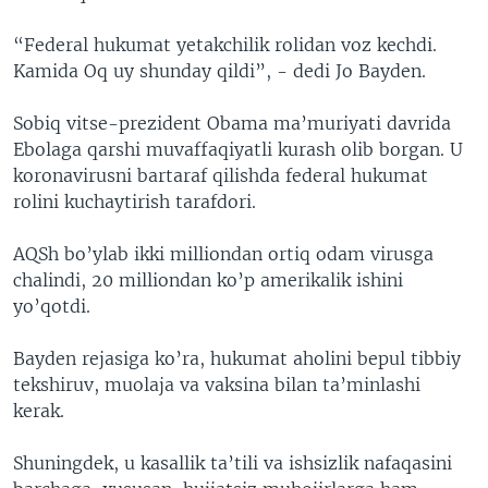
“Federal hukumat yetakchilik rolidan voz kechdi.
Kamida Oq uy shunday qildi”, - dedi Jo Bayden.
Sobiq vitse-prezident Obama ma’muriyati davrida
Ebolaga qarshi muvaffaqiyatli kurash olib borgan. U
koronavirusni bartaraf qilishda federal hukumat
rolini kuchaytirish tarafdori.
AQSh bo’ylab ikki milliondan ortiq odam virusga
chalindi, 20 milliondan ko’p amerikalik ishini
yo’qotdi.
Bayden rejasiga ko’ra, hukumat aholini bepul tibbiy
tekshiruv, muolaja va vaksina bilan ta’minlashi
kerak.
Shuningdek, u kasallik ta’tili va ishsizlik nafaqasini