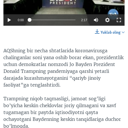
VIDEO
ODNOKLASSNIKI
XABARLAR SURATLARDA
TELEGRAM
0:00
2:17
TWITTER
Yuklab oling
SOUNDCLOUD
VOA
AQShning bir necha shtatlarida koronavirusga
chalinganlar soni yana oshib borar ekan, prezidentlik
uchun demokratlar nomzodi Jo Bayden Prezident
Donald Trampning pandemiyaga qarshi yetarli
darajada kurashmayotganini “qariyb jinoiy
faoliyat”ga tenglashtirdi.
Trampning niqob taqmasligi, jamoat sog’ligi
bo’yicha keskin cheklovlar joriy qilmagani va xavf
tugamagan bir paytda iqtisodiyotni qayta
ochayotgani Baydenning keskin tanqidlariga duchor
bo’lmoqda.