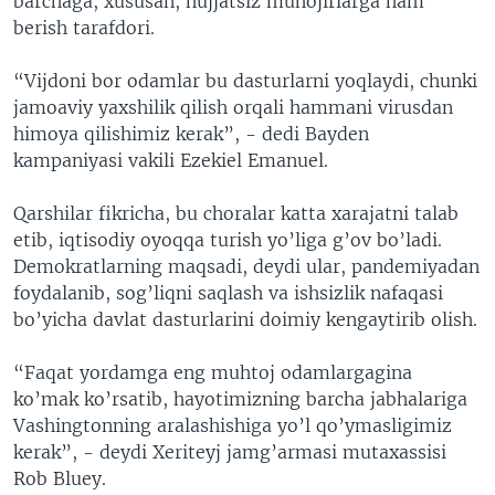
barchaga, xususan, hujjatsiz muhojirlarga ham
berish tarafdori.
“Vijdoni bor odamlar bu dasturlarni yoqlaydi, chunki
jamoaviy yaxshilik qilish orqali hammani virusdan
himoya qilishimiz kerak”, - dedi Bayden
kampaniyasi vakili Ezekiel Emanuel.
Qarshilar fikricha, bu choralar katta xarajatni talab
etib, iqtisodiy oyoqqa turish yo’liga g’ov bo’ladi.
Demokratlarning maqsadi, deydi ular, pandemiyadan
foydalanib, sog’liqni saqlash va ishsizlik nafaqasi
bo’yicha davlat dasturlarini doimiy kengaytirib olish.
“Faqat yordamga eng muhtoj odamlargagina
ko’mak ko’rsatib, hayotimizning barcha jabhalariga
Vashingtonning aralashishiga yo’l qo’ymasligimiz
kerak”, - deydi Xeriteyj jamg’armasi mutaxassisi
Rob Bluey.