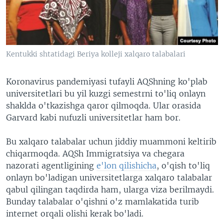
VIDEO
ODNOKLASSNIKI
XABARLAR SURATLARDA
TELEGRAM
TWITTER
Kentukki shtatidagi Beriya kolleji xalqaro talabalari
SOUNDCLOUD
VOA
Koronavirus pandemiyasi tufayli AQShning ko'plab
universitetlari bu yil kuzgi semestrni to'liq onlayn
shaklda o'tkazishga qaror qilmoqda. Ular orasida
Garvard kabi nufuzli universitetlar ham bor.
Bu xalqaro talabalar uchun jiddiy muammoni keltirib
chiqarmoqda. AQSh Immigratsiya va chegara
nazorati agentligining
e'lon qilishicha
, o'qish to'liq
onlayn bo'ladigan universitetlarga xalqaro talabalar
qabul qilingan taqdirda ham, ularga viza berilmaydi.
Bunday talabalar o'qishni o'z mamlakatida turib
internet orqali olishi kerak bo'ladi.