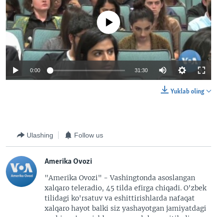
No media source currently available
0:00
31:30
Yuklab oling
Ulashing
Follow us
Amerika Ovozi
"Amerika Ovozi" - Vashingtonda asoslangan
xalqaro teleradio, 45 tilda efirga chiqadi. O'zbek
tilidagi ko'rsatuv va eshittirishlarda nafaqat
xalqaro hayot balki siz yashayotgan jamiyatdagi