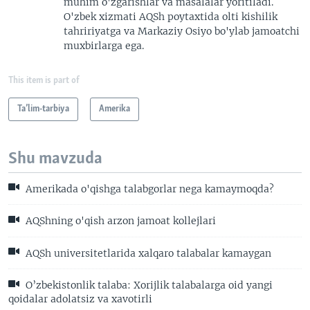
muhim o'zgarishlar va masalalar yoritiladi.
O'zbek xizmati AQSh poytaxtida olti kishilik
tahririyatga va Markaziy Osiyo bo'ylab jamoatchi
muxbirlarga ega.
This item is part of
Ta’lim-tarbiya
Amerika
Shu mavzuda
Amerikada o'qishga talabgorlar nega kamaymoqda?
AQShning o'qish arzon jamoat kollejlari
AQSh universitetlarida xalqaro talabalar kamaygan
O’zbekistonlik talaba: Xorijlik talabalarga oid yangi
qoidalar adolatsiz va xavotirli