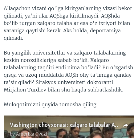
Allaqachon vizani qo'lga kiritganlarning vizasi bekor
qilinadi, ya'ni ular AQShga kiritilmaydi. AQShda
bo'lib turgan xalqaro talabalar esa o'z ixtiyori bilan
vataniga qaytishi kerak. Aks holda, deportatsiya
qilinadi.
Bu yangilik universitetlar va xalqaro talabalarning
keskin noroziliklariga sabab bo'ldi. Xalqaro
talabalarning taqdiri endi nima bo'ladi? Bu o'zgarish
qisqa va uzoq muddatda AQSh oliy ta'limiga qanday
ta'sir qiladi? Sirakyus universiteti doktoranti
Mirjahon Turdiev bilan shu haqda suhbatlashdik.
Muloqotimizni quyida tomosha qiling.
Vashington choyxonasi: xalqaro talabalar AQShdan haydaladimi?
by
Amerika Ovozi