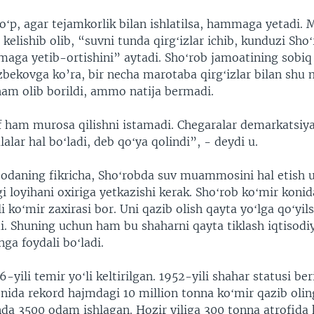
ʻp, agar tejamkorlik bilan ishlatilsa, hammaga yetadi. 
kelishib olib, “suvni tunda qirgʻizlar ichib, kunduzi Sho
aga yetib-ortishini” aytadi. Shoʻrob jamoatining sobiq 
zbekovga ko’ra, bir necha marotaba qirgʻizlar bilan shu
am olib borildi, ammo natija bermadi.
af ham murosa qilishni istamadi. Chegaralar demarkatsiy
alar hal boʻladi, deb qoʻya qolindi”, - deydi u.
zodaning fikricha, Shoʻrobda suv muammosini hal etish 
 loyihani oxiriga yetkazishi kerak. Shoʻrob koʻmir konid
li koʻmir zaxirasi bor. Uni qazib olish qayta yoʻlga qoʻyils
i. Shuning uchun ham bu shaharni qayta tiklash iqtisodi
ga foydali boʻladi.
-yili temir yoʻli keltirilgan. 1952-yili shahar statusi be
onida rekord hajmdagi 10 million tonna koʻmir qazib olin
nda 3500 odam ishlagan. Hozir yiliga 300 tonna atrofida 