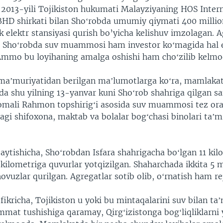
. 2013-yili Tojikiston hukumati Malayziyaning HOS Inter
HD shirkati bilan Shoʻrobda umumiy qiymati 400 millio
ik elektr stansiyasi qurish bo’yicha kelishuv imzolagan. 
 Shoʻrobda suv muammosi ham investor koʻmagida hal et
mmo bu loyihaning amalga oshishi ham choʻzilib kelmo
 maʼmuriyatidan berilgan maʼlumotlarga koʻra, mamlakat
a shu yilning 13-yanvar kuni Shoʻrob shahriga qilgan sa
mali Rahmon topshirigʻi asosida suv muammosi tez orada
gi shifoxona, maktab va bolalar bogʻchasi binolari taʼmi
aytishicha, Shoʻrobdan Isfara shahrigacha boʻlgan 11 kil
kilometriga quvurlar yotqizilgan. Shaharchada ikkita 5
ovuzlar qurilgan. Agregatlar sotib olib, oʻrnatish ham rej
fikricha, Tojikiston u yoki bu mintaqalarini suv bilan ta
mmat tushishiga qaramay, Qirgʻizistonga bogʻliqliklarni