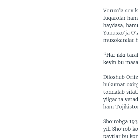
Voruxda suv ko
fuqarolar ham 
haydasa, hamm
Yunusxoʻja Oʻ
muzokaralar h
“Har ikki tar
keyin bu masal
Diloshub Orif
hukumat oxirgi
tonnalab sifat
yilgacha yetad
ham Tojikiston
Shoʻrobga 1936
yili Shoʻrob k
paytlar bu ko