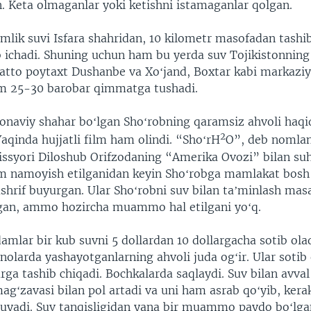
n. Keta olmaganlar yoki ketishni istamaganlar qolgan.
mlik suvi Isfara shahridan, 10 kilometr masofadan tashib
ib ichadi. Shuning uchun ham bu yerda suv Tojikistonnin
hatto poytaxt Dushanbe va Xoʻjand, Boxtar kabi markaziy
m 25-30 barobar qimmatga tushadi.
sonaviy shahar boʻlgan Shoʻrobning qaramsiz ahvoli haqid
2
aqinda hujjatli film ham olindi. “ShoʻrH
O”, deb nomlan
ejissyori Diloshub Orifzodaning “Amerika Ovozi” bilan su
lm namoyish etilganidan keyin Shoʻrobga
mamlakat bosh 
tashrif buyurgan. Ular Shoʻrobni suv bilan taʼminlash mas
hgan, ammo hozircha muammo hal etilgani yoʻq.
mlar bir kub suvni 5 dollardan 10 dollargacha sotib olad
inolarda yashayotganlarning ahvoli juda ogʻir. Ular sotib
rga tashib chiqadi. Bochkalarda saqlaydi. Suv bilan avval
agʻzavasi bilan pol artadi va uni ham asrab qoʻyib, kera
uyadi. Suv tanqisligidan yana bir muammo paydo boʻlga