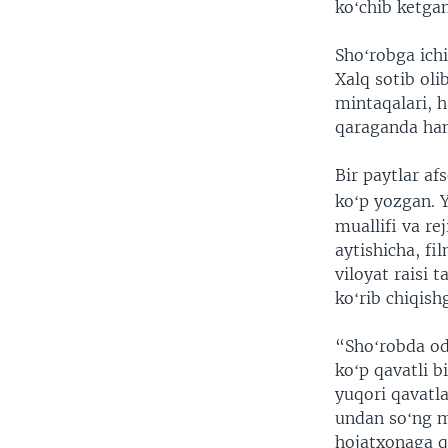
koʻchib ketga
Shoʻrobga ichi
Xalq sotib ol
mintaqalari, 
qaraganda ha
Bir paytlar af
koʻp yozgan. Y
muallifi va r
aytishicha,
fi
viloyat raisi 
koʻrib chiqis
“Shoʻrobda oda
koʻp qavatli b
yuqori qavatla
undan soʻng m
hojatxonaga q