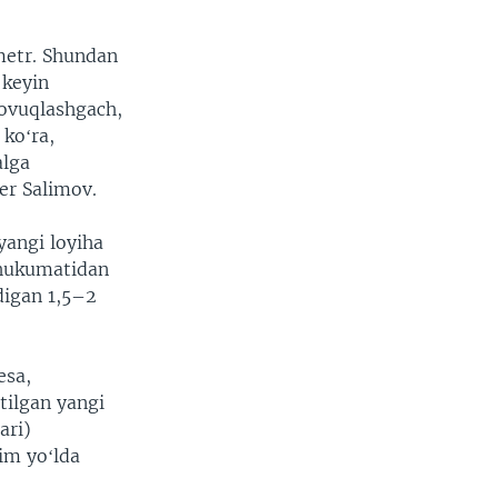
metr. Shundan
 keyin
sovuqlashgach,
koʻra,
alga
her Salimov.
yangi loyiha
n hukumatidan
digan 1,5–2
esa,
tilgan yangi
ari)
im yoʻlda