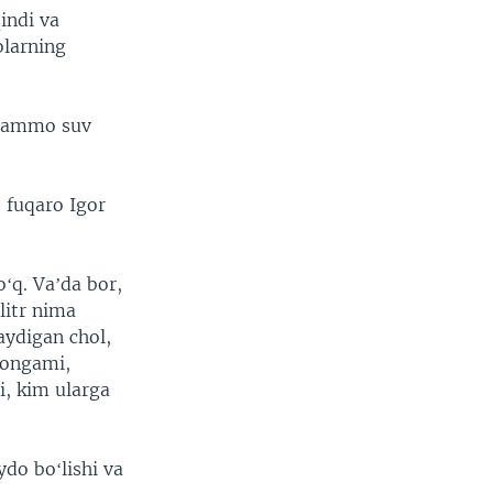
indi va
olarning
 muammo suv
 fuqaro Igor
ʻq. Vaʼda bor,
litr nima
aydigan chol,
nongami,
i, kim ularga
do boʻlishi va