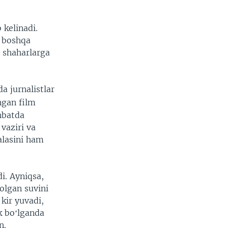
 kelinadi.
g boshqa
 shaharlarga
a jurnalistlar
gan film
hbatda
vaziri va
alasini ham
i. Ayniqsa,
 olgan suvini
 kir yuvadi,
k boʻlganda
n.