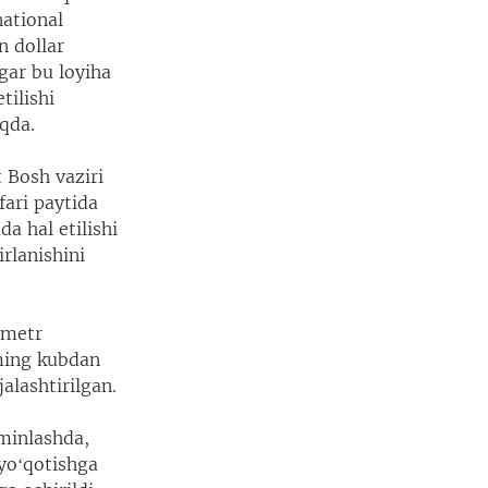
national
n dollar
Agar bu loyiha
ilishi
qda.
 Bosh vaziri
fari paytida
 hal etilishi
rlanishini
ometr
 ming kubdan
alashtirilgan.
ʼminlashda,
 yoʻqotishga