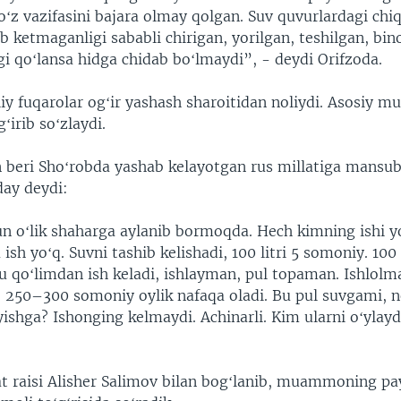
oʻz vazifasini bajara olmay qolgan. Suv quvurlardagi chiq
ib ketmaganligi sababli chirigan, yorilgan, teshilgan, bin
i qoʻlansa hidga chidab boʻlmaydi”, - deydi Orifzoda.
iy fuqarolar ogʻir yashash sharoitidan noliydi. Asosiy
ʻirib soʻzlaydi.
n beri Shoʻrobda yashab kelayotgan rus millatiga mansub
day deydi:
n oʻlik shaharga aylanib bormoqda. Hech kimning ishi yo
h yoʻq. Suvni tashib kelishadi, 100 litri 5 somoniy. 100 
u qoʻlimdan ish keladi, ishlayman, pul topaman. Ishlolm
, 250–300 somoniy oylik nafaqa oladi. Bu pul suvgami, 
yishga? Ishonging kelmaydi. Achinarli. Kim ularni oʻylayd
t raisi Alisher Salimov bilan bogʻlanib, muammoning pay