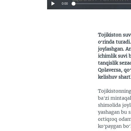
0:00
Tojikiston suv
oʻrinda turadi
joylashgan.
Am
ichimlik suvi 
tanqislik seza
Qolaversa, qo
kelishuv shart
Tojikistonning
baʼzi mintaqa
shimolida joy
yashagan bu s
ortiqroq odam 
koʻpaygan boʻ