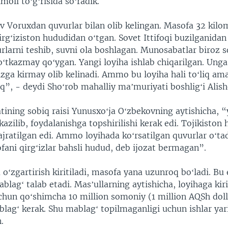
imoli toʻgʻrisida soʻradik.
v Voruxdan quvurlar bilan olib kelingan. Masofa 32 kilo
irgʻiziston hududidan oʻtgan. Sovet Ittifoqi buzilganidan
urlarni teshib, suvni ola boshlagan. Munosabatlar biroz 
tkazmay qoʻygan. Yangi loyiha ishlab chiqarilgan. Unga 
izga kirmay olib kelinadi. Ammo bu loyiha hali toʻliq am
ʻq”, - deydi Shoʻrob mahalliy maʼmuriyati boshligʻi Alis
tining sobiq raisi Yunusxoʻja Oʻzbekovning aytishicha, “
kazilib, foydalanishga topshirilishi kerak edi. Tojikisto
jratilgan edi. Ammo loyihada koʻrsatilgan quvurlar oʻta
fani qirgʻizlar bahsli hudud, deb ijozat bermagan”.
oʻzgartirish kiritiladi, masofa yana uzunroq boʻladi. Bu 
lagʻ talab etadi. Masʼullarning aytishicha, loyihaga kiri
uchun qoʻshimcha 10 million somoniy (1 million AQSh doll
lagʻ kerak. Shu mablagʻ topilmaganligi uchun ishlar yar
.