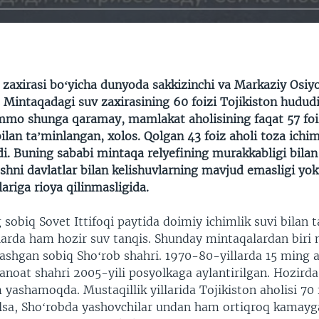
 zaxirasi boʻyicha dunyoda sakkizinchi va Markaziy Osiyo
.
Mintaqadagi suv zaxirasining 60 foizi Tojikiston hudud
mo shunga qaramay, mamlakat aholisining faqat 57 foi
bilan taʼminlangan, xolos. Qolgan 43 foiz aholi toza ichim
di. Buning sababi mintaqa relyefining murakkabligi bilan 
ʻshni davlatlar bilan kelishuvlarning mavjud emasligi y
lariga rioya qilinmasligida.
 sobiq Sovet Ittifoqi paytida doimiy ichimlik suvi bilan
larda ham hozir suv tanqis. Shunday mintaqalardan biri
lashgan sobiq Shoʻrob shahri. 1970-80-yillarda 15 ming 
anoat shahri 2005-yili posyolkaga aylantirilgan. Hozird
yashamoqda. Mustaqillik yillarida Tojikiston aholisi 70 
lsa, Shoʻrobda yashovchilar undan ham ortiqroq kamayga