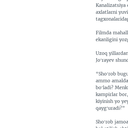
Kanalizatsiya 
axlatlarni yuv
tagxonalaridag
Filmda mahall
ekanligini yozg
Uzoq yillarda
Joʻrayev shun
“Shoʻrob bugu
ammo amalda is
boʻladi? Menk
kampirlar bor
kiyinish yo ye
qaygʻuradi?”
Shoʻrob jamoa