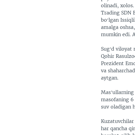
olinadi, xolos
Trading SDN B
boʻlgan Issiql
amalga oshsa,
mumkin edi. A
Sugʻd viloyat
Qohir Rasulzod
Prezident Emo
va shaharchada
aytgan.
Masʼullarning 
masofaning 6 
suv oladigan h
Kuzatuvchilar 
har qancha qi