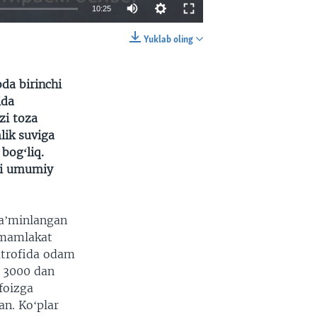
10:25
Yuklab oling
EMBED
SHARE
da birinchi
ida
zi toza
lik suviga
bogʻliq.
oki umumiy
 taʼminlangan
 mamlakat
atrofida odam
a 3000 dan
foizga
n. Koʻplar