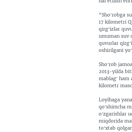
hal etilish eht
“Shoʻrobga su
17 kilometri Q
qirgʻizlar quv
umuman suv oʻ
quvurlar qirgʻ
oshirilgani yo
Shoʻrob jamoa
2013-yilda bit
mablagʻ ham a
kilometr maso
Loyihaga yana 
qoʻshimcha mab
oʻzgarishlar 
miqdorida mab
toʻxtab qolgan