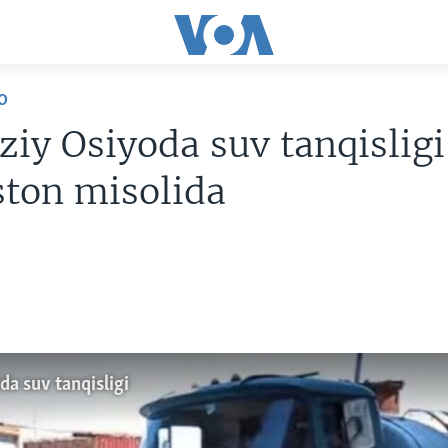
O
iy Osiyoda suv tanqisligi
ston misolida
da suv tanqisligi