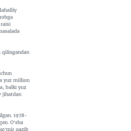
Mahalliy
ʻrobga
raisi
 masalada
a qilingandan
uchun
a yuz million
a, balki yuz
y jihatdan
rilgan. 1978-
gan. Oʻsha
koʻmir qazib