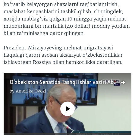
ko’rsatib kelayotgan shaxslarni rag’batlantirish,
maslahat kengashlarini tashkil qilish, shuningdek,
xorijda mablag’siz qolgan 10 mingga yaqin mehnat
muhojirlarni bir martalik (40 dollar) moddiy yordam
bilan ta’minlashga qaror qilingan.
Prezident Mirziyoyeving mehnat migratsiyasi
haqidagi qarori asosan aksariyat o’zbekistonliklar
ishlayotgan Rossiya bilan hamkorlikka qaratilgan.
O'zbekiston Senatida Tashqi ishlar vaziri Abdulaziz Komilov hisoboti, 7-avgust, 2020
by
Amerika Ovozi
No media source currently available