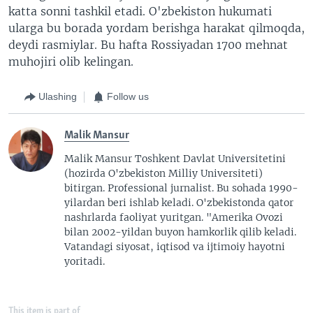
katta sonni tashkil etadi. O'zbekiston hukumati
ularga bu borada yordam berishga harakat qilmoqda,
deydi rasmiylar. Bu hafta Rossiyadan 1700 mehnat
muhojiri olib kelingan.
Ulashing
Follow us
Malik Mansur
Malik Mansur Toshkent Davlat Universitetini
(hozirda O'zbekiston Milliy Universiteti)
bitirgan. Professional jurnalist. Bu sohada 1990-
yilardan beri ishlab keladi. O'zbekistonda qator
nashrlarda faoliyat yuritgan. "Amerika Ovozi
bilan 2002-yildan buyon hamkorlik qilib keladi.
Vatandagi siyosat, iqtisod va ijtimoiy hayotni
yoritadi.
This item is part of