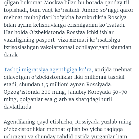
qilgan hukumat Moskva bilan bu borada qanday til
topishadi, buni vaqt ko'rsatadi. Ammo so'nggi qaror
mehnat muhojirlari bo’yicha hamkorlikda Rossiya
bilan ayrim kelishuvlarga erishilganini ko’rsatadi.
Har holda O’zbekistonda Rossiya Ichki ishlar
vazirligining pasport-viza xizmati ko’rsatishga
ixtisoslashgan vakolatxonasi ochilayotgani shundan
darak.
Tashqi migratsiya agentligiga ko'ra,
xorijda mehnat
qilayotgan o'zbekistonliklar ikki millionni tashkil
etadi, shundan 1,5 millioni aynan Rossiyada.
Qozog'istonda 200 ming, Janubiy Koreyada 50-70
ming, qolganlar esa g'arb va sharqdagi turli
davlatlarda.
Agentlikning qayd etishicha, Rossiyada yuzlab ming
o'zbekistonliklar mehnat qilish bo'yicha taqiqqa
uchragan va shunday tahdid ostida yurganlar ham