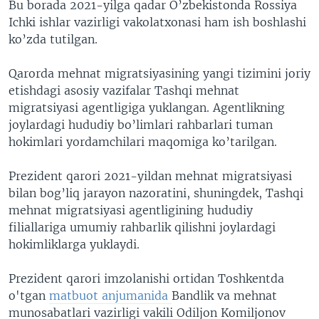
Bu borada 2021-yilga qadar O’zbekistonda Rossiya
Ichki ishlar vazirligi vakolatxonasi ham ish boshlashi
ko’zda tutilgan.
Qarorda mehnat migratsiyasining yangi tizimini joriy
etishdagi asosiy vazifalar Tashqi mehnat
migratsiyasi agentligiga yuklangan. Agentlikning
joylardagi hududiy bo’limlari rahbarlari tuman
hokimlari yordamchilari maqomiga ko’tarilgan.
Prezident qarori 2021-yildan mehnat migratsiyasi
bilan bog’liq jarayon nazoratini, shuningdek, Tashqi
mehnat migratsiyasi agentligining hududiy
filiallariga umumiy rahbarlik qilishni joylardagi
hokimliklarga yuklaydi.
Prezident qarori imzolanishi ortidan Toshkentda
o'tgan
matbuot anjumanida
Bandlik va mehnat
munosabatlari vazirligi vakili Odiljon Komiljonov