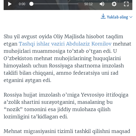
0:00
50:12
Yuklab oling
Shu yil avgust oyida Oliy Majlisda hisobot taqdim
etgan
Tashqi ishlar vaziri Abdulaziz Komilov
mehnat
muhojirlari muammosiga to’xtab o’tgan edi. U
O’zbekiston mehnat muhojirlarining huquqlarini
himoyalash uchun Rossiyaga shartnoma imzolash
taklifi bilan chiqqani, ammo federatsiya uni rad
etganini aytgan edi.
Rossiya hujjat imzolash o’rniga Yevrosiyo ittifoqiga
a’zolik shartini surayotganini, masalaning bu
“nozik” tomonini esa jiddiy mulohaza qilish
lozimligini ta’kidlagan edi.
Mehnat migrasiyasini tizimli tashkil qilishni maqsad