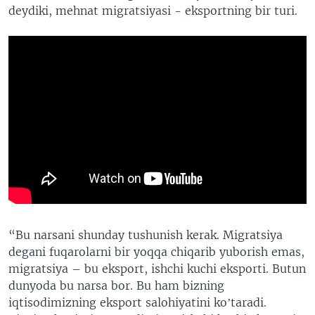
deydiki, mehnat migratsiyasi - eksportning bir turi.
“Bu narsani shunday tushunish kerak. Migratsiya
degani fuqarolarni bir yoqqa chiqarib yuborish emas,
migratsiya – bu eksport, ishchi kuchi eksporti. Butun
dunyoda bu narsa bor. Bu ham bizning
iqtisodimizning eksport salohiyatini koʼtaradi.