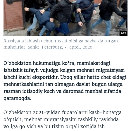
VIDEO
ODNOKLASSNIKI
XABARLAR SURATLARDA
TELEGRAM
TWITTER
SOUNDCLOUD
VOA
Rossiyada ishlash uchun ruxsat olishga navbatda turgan
muhojirlar, Sankt-Peterburg, 3-aprel, 2020
O’zbekiston hukumatiga ko'ra, mamlakatdagi
ishsizlik tufayli vujudga kelgan mehnat migratsiyasi
ishchi kuchi eksportidir. Uzoq yillar hatto chet eldagi
mehnatkashlarini tan olmagan davlat bugun ularga
rasman iqtisodiy kuch va daromad manbai sifatida
qaramoqda.
O'zbekiston 2021-yildan fuqarolarni kasb-hunarga
o’qitish, mehnat migratsiyasini tashkiliy ravishda
yo’lga qo’yish va bu tizim orqali xorijda ish