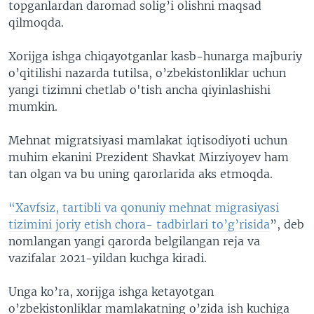
topganlardan daromad solig’i olishni maqsad
qilmoqda.
Xorijga ishga chiqayotganlar kasb-hunarga majburiy
o’qitilishi nazarda tutilsa, o’zbekistonliklar uchun
yangi tizimni chetlab o'tish ancha qiyinlashishi
mumkin.
Mehnat migratsiyasi mamlakat iqtisodiyoti uchun
muhim ekanini Prezident Shavkat Mirziyoyev ham
tan olgan va bu uning qarorlarida aks etmoqda.
“Xavfsiz, tartibli va qonuniy mehnat migrasiyasi
tizimini joriy etish chora- tadbirlari to’g’risida
”, deb
nomlangan yangi qarorda belgilangan reja va
vazifalar 2021-yildan kuchga kiradi.
Unga ko’ra, xorijga ishga ketayotgan
o’zbekistonliklar mamlakatning o’zida ish kuchiga