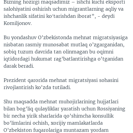
Bizning hozirgi maqsadimiz – ishchi kuchi eksporti
salohiyatini oshirish uchun migrantlarning aqliy va
ishchanlik sifatini koʼtarishdan iborat”, - deydi
Komiljonov.
Bu yondashuv O’zbekistonda mehnat migratsiyasiga
nisbatan rasmiy munosabat mutlaq o’zgarganidan,
sobiq tuzum davrida tan olinmagan bu oqimni
iqtidordagi hukumat rag’batlantirishga o'tganidan
darak beradi.
Prezident qarorida mehnat migratsiyasi sohasini
rivojlantirish ko'zda tutiladi.
Shu maqsadda mehnat muhojirlarining hujjatlari
bilan bog’liq qulayliklar yaratish uchun Rossiyaning
bir necha yirik sharlarida qo’shimcha konsullik
bo’limlarini ochish, xorijiy mamlakatlarda
O’zbekiston fuqarolariga muntazam yordam