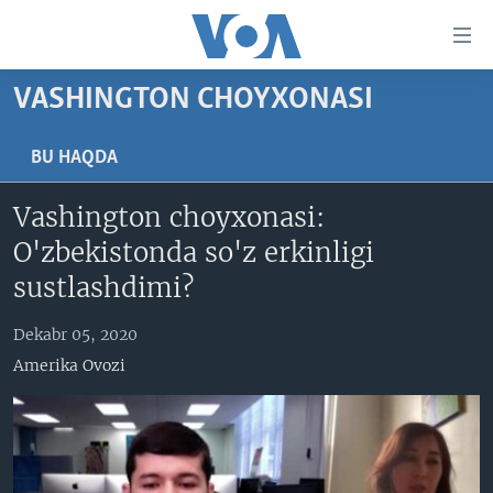
Bosh
sahifaga
boring
Boshiga
VASHINGTON CHOYXONASI
qayting
BOSH SAHIFA
Qidiruvga
AMERIKA
BU HAQDA
o'ting
MARKAZIY OSIYO
Vashington choyxonasi:
XALQARO
O'zbekistonda so'z erkinligi
VATANDOSHLAR
sustlashdimi?
MULTIMEDIA
Dekabr 05, 2020
IJTIMOIY TARMOQLAR
AMERIKA MANZARALARI
Amerika Ovozi
INGLIZ TILI DARSLARI
XALQARO HAYOT
FACEBOOK
EDITORIAL
VASHINGTON CHOYXONASI
YOUTUBE
MOBIL-SALOM!
INSTAGRAM
Learning English