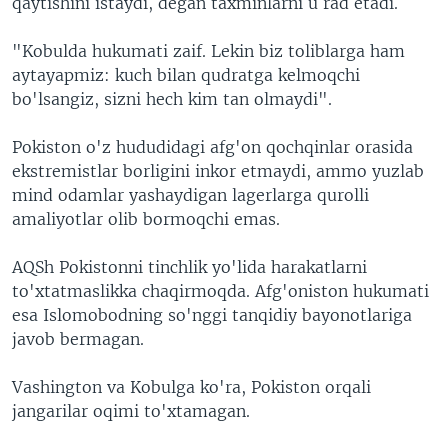
qaytishini istaydi, degan taxminlarni u rad etadi.
"Kobulda hukumati zaif. Lekin biz toliblarga ham
aytayapmiz: kuch bilan qudratga kelmoqchi
bo'lsangiz, sizni hech kim tan olmaydi".
Pokiston o'z hududidagi afg'on qochqinlar orasida
ekstremistlar borligini inkor etmaydi, ammo yuzlab
mind odamlar yashaydigan lagerlarga qurolli
amaliyotlar olib bormoqchi emas.
AQSh Pokistonni tinchlik yo'lida harakatlarni
to'xtatmaslikka chaqirmoqda. Afg'oniston hukumati
esa Islomobodning so'nggi tanqidiy bayonotlariga
javob bermagan.
Vashington va Kobulga ko'ra, Pokiston orqali
jangarilar oqimi to'xtamagan.