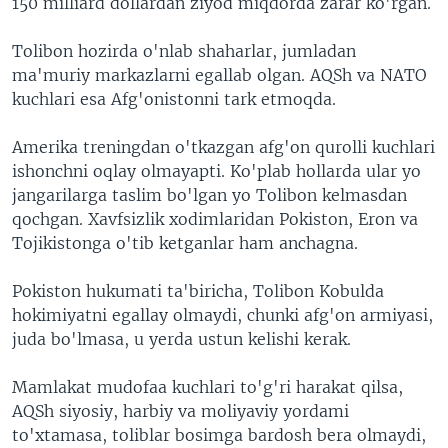
150 milliard dollardan ziyod miqdorda zarar ko'rgan.
Tolibon hozirda o'nlab shaharlar, jumladan
ma'muriy markazlarni egallab olgan. AQSh va NATO
kuchlari esa Afg'onistonni tark etmoqda.
Amerika treningdan o'tkazgan afg'on qurolli kuchlari
ishonchni oqlay olmayapti. Ko'plab hollarda ular yo
jangarilarga taslim bo'lgan yo Tolibon kelmasdan
qochgan. Xavfsizlik xodimlaridan Pokiston, Eron va
Tojikistonga o'tib ketganlar ham anchagna.
Pokiston hukumati ta'biricha, Tolibon Kobulda
hokimiyatni egallay olmaydi, chunki afg'on armiyasi,
juda bo'lmasa, u yerda ustun kelishi kerak.
Mamlakat mudofaa kuchlari to'g'ri harakat qilsa,
AQSh siyosiy, harbiy va moliyaviy yordami
to'xtamasa, toliblar bosimga bardosh bera olmaydi,