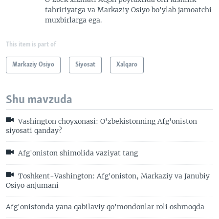
tahririyatga va Markaziy Osiyo bo'ylab jamoatchi
muxbirlarga ega.
This item is part of
Markaziy Osiyo
Siyosat
Xalqaro
Shu mavzuda
Vashington choyxonasi: O'zbekistonning Afg'oniston
siyosati qanday?
Afg'oniston shimolida vaziyat tang
Toshkent-Vashington: Afg'oniston, Markaziy va Janubiy
Osiyo anjumani
Afg'onistonda yana qabilaviy qo'mondonlar roli oshmoqda