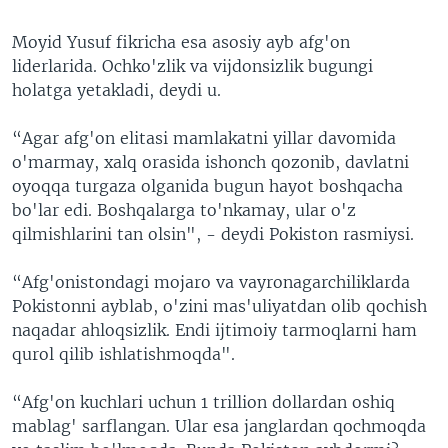
Moyid Yusuf fikricha esa asosiy ayb afg'on
liderlarida. Ochko'zlik va vijdonsizlik bugungi
holatga yetakladi, deydi u.
“Agar afg'on elitasi mamlakatni yillar davomida
o'marmay, xalq orasida ishonch qozonib, davlatni
oyoqqa turgaza olganida bugun hayot boshqacha
bo'lar edi. Boshqalarga to'nkamay, ular o'z
qilmishlarini tan olsin", - deydi Pokiston rasmiysi.
“Afg'onistondagi mojaro va vayronagarchiliklarda
Pokistonni ayblab, o'zini mas'uliyatdan olib qochish
naqadar ahloqsizlik. Endi ijtimoiy tarmoqlarni ham
qurol qilib ishlatishmoqda".
“Afg'on kuchlari uchun 1 trillion dollardan oshiq
mablag' sarflangan. Ular esa janglardan qochmoqda