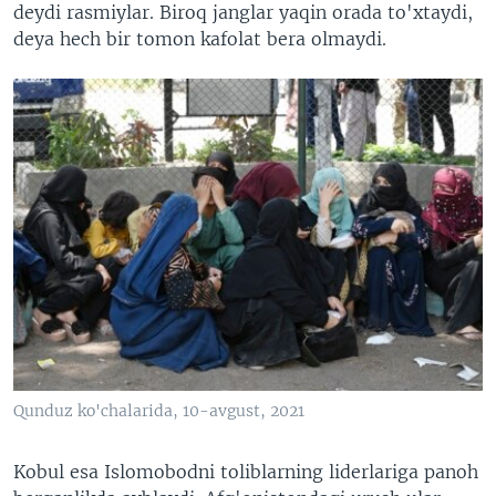
deydi rasmiylar. Biroq janglar yaqin orada to'xtaydi,
deya hech bir tomon kafolat bera olmaydi.
Qunduz ko'chalarida, 10-avgust, 2021
Kobul esa Islomobodni toliblarning liderlariga panoh