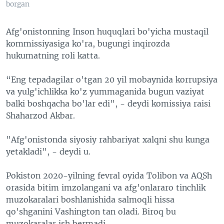
borgan
Afg'onistonning Inson huquqlari bo'yicha mustaqil
kommissiyasiga ko'ra, bugungi inqirozda
hukumatning roli katta.
“Eng tepadagilar o'tgan 20 yil mobaynida korrupsiya
va yulg'ichlikka ko'z yummaganida bugun vaziyat
balki boshqacha bo'lar edi", - deydi komissiya raisi
Shaharzod Akbar.
"Afg'onistonda siyosiy rahbariyat xalqni shu kunga
yetakladi", - deydi u.
Pokiston 2020-yilning fevral oyida Tolibon va AQSh
orasida bitim imzolangani va afg'onlararo tinchlik
muzokaralari boshlanishida salmoqli hissa
qo'shganini Vashington tan oladi. Biroq bu
muzokaralar ish bermadi.