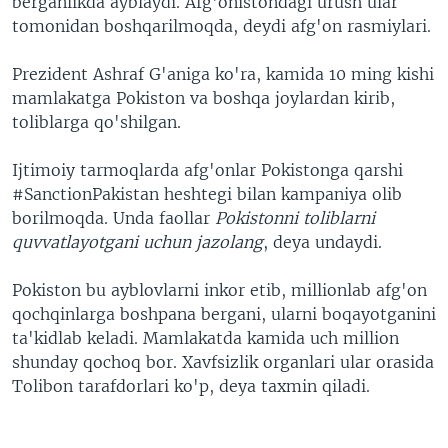
berganlikda ayblaydi. Afg'onistondagi urush ular
tomonidan boshqarilmoqda, deydi afg'on rasmiylari.
Prezident Ashraf G'aniga ko'ra, kamida 10 ming kishi
mamlakatga Pokiston va boshqa joylardan kirib,
toliblarga qo'shilgan.
Ijtimoiy tarmoqlarda afg'onlar Pokistonga qarshi
#SanctionPakistan heshtegi bilan kampaniya olib
borilmoqda. Unda faollar
Pokistonni toliblarni
quvvatlayotgani uchun jazolang
, deya undaydi.
Pokiston bu ayblovlarni inkor etib, millionlab afg'on
qochqinlarga boshpana bergani, ularni boqayotganini
ta'kidlab keladi. Mamlakatda kamida uch million
shunday qochoq bor. Xavfsizlik organlari ular orasida
Tolibon tarafdorlari ko'p, deya taxmin qiladi.