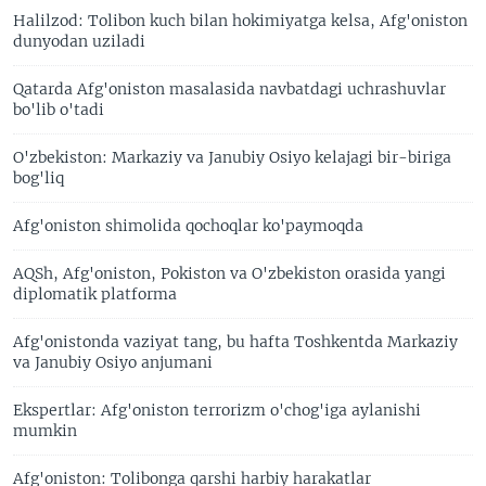
Halilzod: Tolibon kuch bilan hokimiyatga kelsa, Afg'oniston
dunyodan uziladi
Qatarda Afg'oniston masalasida navbatdagi uchrashuvlar
bo'lib o'tadi
O'zbekiston: Markaziy va Janubiy Osiyo kelajagi bir-biriga
bog'liq
Afg'oniston shimolida qochoqlar ko'paymoqda
AQSh, Afg'oniston, Pokiston va O'zbekiston orasida yangi
diplomatik platforma
Afg'onistonda vaziyat tang, bu hafta Toshkentda Markaziy
va Janubiy Osiyo anjumani
Ekspertlar: Afg'oniston terrorizm o'chog'iga aylanishi
mumkin
Afg'oniston: Tolibonga qarshi harbiy harakatlar