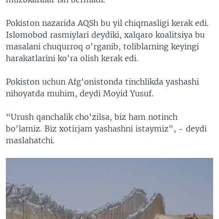
Pokiston nazarida AQSh bu yil chiqmasligi kerak edi.
Islomobod rasmiylari deydiki, xalqaro koalitsiya bu
masalani chuqurroq o'rganib, toliblarning keyingi
harakatlarini ko'ra olish kerak edi.
Pokiston uchun Afg'onistonda tinchlikda yashashi
nihoyatda muhim, deydi Moyid Yusuf.
“Urush qanchalik cho'zilsa, biz ham notinch
bo'lamiz. Biz xotirjam yashashni istaymiz", - deydi
maslahatchi.