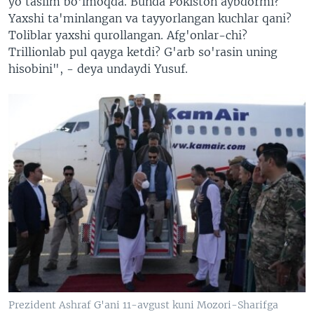
yo taslim bo'lmoqda. Bunda Pokiston aybdormi?
Yaxshi ta'minlangan va tayyorlangan kuchlar qani?
Toliblar yaxshi qurollangan. Afg'onlar-chi?
Trillionlab pul qayga ketdi? G'arb so'rasin uning
hisobini", - deya undaydi Yusuf.
Prezident Ashraf G'ani 11-avgust kuni Mozori-Sharifga