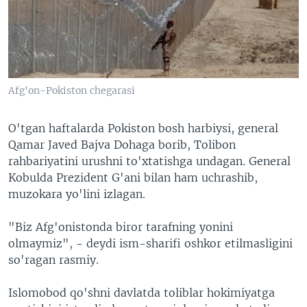
Afg'on-Pokiston chegarasi
O'tgan haftalarda Pokiston bosh harbiysi, general
Qamar Javed Bajva Dohaga borib, Tolibon
rahbariyatini urushni to'xtatishga undagan. General
Kobulda Prezident G'ani bilan ham uchrashib,
muzokara yo'lini izlagan.
"Biz Afg'onistonda biror tarafning yonini
olmaymiz", - deydi ism-sharifi oshkor etilmasligini
so'ragan rasmiy.
Islomobod qo'shni davlatda toliblar hokimiyatga