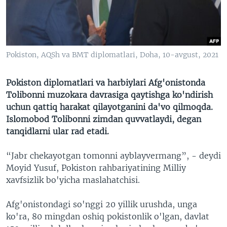
VIDEO
ODNOKLASSNIKI
XABARLAR SURATLARDA
TELEGRAM
TWITTER
Pokiston, AQSh va BMT diplomatlari, Doha, 10-avgust, 2021
SOUNDCLOUD
VOA
Pokiston diplomatlari va harbiylari Afg'onistonda
Tolibonni muzokara davrasiga qaytishga ko'ndirish
uchun qattiq harakat qilayotganini da'vo qilmoqda.
Islomobod Tolibonni zimdan quvvatlaydi, degan
tanqidlarni ular rad etadi.
“Jabr chekayotgan tomonni ayblayvermang”, - deydi
Moyid Yusuf, Pokiston rahbariyatining Milliy
xavfsizlik bo'yicha maslahatchisi.
Afg'onistondagi so'nggi 20 yillik urushda, unga
ko'ra, 80 mingdan oshiq pokistonlik o'lgan, davlat