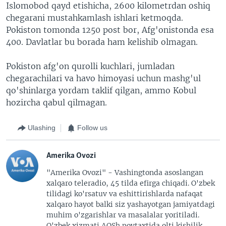
Islomobod qayd etishicha, 2600 kilometrdan oshiq
chegarani mustahkamlash ishlari ketmoqda.
Pokiston tomonda 1250 post bor, Afg'onistonda esa
400. Davlatlar bu borada ham kelishib olmagan.
Pokiston afg'on qurolli kuchlari, jumladan
chegarachilari va havo himoyasi uchun mashg'ul
qo'shinlarga yordam taklif qilgan, ammo Kobul
hozircha qabul qilmagan.
Ulashing
Follow us
Amerika Ovozi
"Amerika Ovozi" - Vashingtonda asoslangan
xalqaro teleradio, 45 tilda efirga chiqadi. O'zbek
tilidagi ko'rsatuv va eshittirishlarda nafaqat
xalqaro hayot balki siz yashayotgan jamiyatdagi
muhim o'zgarishlar va masalalar yoritiladi.
O'zbek xizmati AQSh poytaxtida olti kishilik