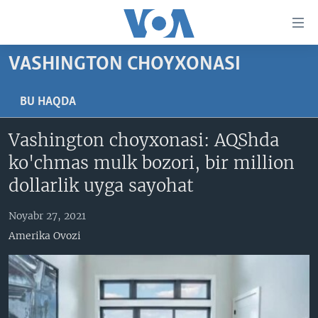
Bosh
sahifaga
boring
Boshiga
VASHINGTON CHOYXONASI
qayting
BOSH SAHIFA
Qidiruvga
AMERIKA
BU HAQDA
o'ting
MARKAZIY OSIYO
Vashington choyxonasi: AQShda
XALQARO
ko'chmas mulk bozori, bir million
VATANDOSHLAR
dollarlik uyga sayohat
MULTIMEDIA
Noyabr 27, 2021
IJTIMOIY TARMOQLAR
AMERIKA MANZARALARI
Amerika Ovozi
INGLIZ TILI DARSLARI
XALQARO HAYOT
FACEBOOK
EDITORIAL
VASHINGTON CHOYXONASI
YOUTUBE
MOBIL-SALOM!
INSTAGRAM
Learning English