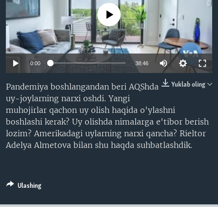
VIDEO
ODNOKLASSNIKI
No media source currently available
XABARLAR SURATLARDA
TELEGRAM
TWITTER
SOUNDCLOUD
VOA
0:00
38:46
Yuklab oling
Pandemiya boshlangandan beri AQShda
uy-joylarning narxi oshdi. Yangi
muhojirlar qachon uy olish haqida o'ylashni
boshlashi kerak? Uy olishda nimalarga e'tibor berish
lozim? Amerikadagi uylarning narxi qancha? Rieltor
Adelya Almetova bilan shu haqda suhbatlashdik.
Ulashing