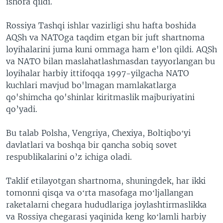
ishora qildi.
Rossiya Tashqi ishlar vazirligi shu hafta boshida
AQSh va NATOga taqdim etgan bir juft shartnoma
loyihalarini juma kuni ommaga ham e'lon qildi. AQSh
va NATO bilan maslahatlashmasdan tayyorlangan bu
loyihalar harbiy ittifoqqa 1997-yilgacha NATO
kuchlari mavjud bo'lmagan mamlakatlarga
qo'shimcha qo'shinlar kiritmaslik majburiyatini
qo’yadi.
Bu talab Polsha, Vengriya, Chexiya, Boltiqboʻyi
davlatlari va boshqa bir qancha sobiq sovet
respublikalarini o’z ichiga oladi.
Taklif etilayotgan shartnoma, shuningdek, har ikki
tomonni qisqa va oʻrta masofaga moʻljallangan
raketalarni chegara hududlariga joylashtirmaslikka
va Rossiya chegarasi yaqinida keng koʻlamli harbiy