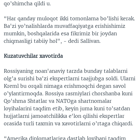
qo’shimcha qildi u.
“Har qanday muloqot ikki tomonlama bo’lishi kerak.
Ba'zi yo’nalishlarda muvaffaqiyatga erishishimiz
mumkin, boshqalarida esa fikrimiz bir joydan
chiqmasligi tabiiy hol", - dedi Sallivan.
Kuzatuvchilar xavotirda
Rossiyaning noan'anaviy tarzda bunday talablarni
olg’a surishi ba'zi ekspertlarni taajjubga soldi. Ularni
Kreml bu orqali nimaga erishmoqchi degan savol
o’ylantirmoqda. Rossiya rasmiylari chorshanba kuni
Qo'shma Shtatlar va NATOga shartnomalar
loyihalarini taqdim etib, keyin juma kuni to'satdan
hujjatlarni jamoatchilikka e'lon qilishi ekspertlar
orasida turli taxmin va xavotirlarni o’rtaga chiqardi.
“Amerika diplomatlariga dastlab loyihani taqdim