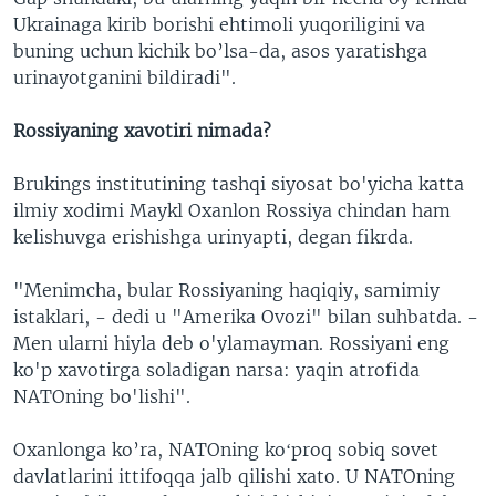
Ukrainaga kirib borishi ehtimoli yuqoriligini va
buning uchun kichik bo’lsa-da, asos yaratishga
urinayotganini bildiradi".
Rossiyaning xavotiri nimada?
Brukings institutining tashqi siyosat bo'yicha katta
ilmiy xodimi Maykl Oxanlon Rossiya chindan ham
kelishuvga erishishga urinyapti, degan fikrda.
"Menimcha, bular Rossiyaning haqiqiy, samimiy
istaklari, - dedi u "Amerika Ovozi" bilan suhbatda. -
Men ularni hiyla deb o'ylamayman. Rossiyani eng
ko'p xavotirga soladigan narsa: yaqin atrofida
NATOning bo'lishi".
Oxanlonga ko’ra, NATOning koʻproq sobiq sovet
davlatlarini ittifoqqa jalb qilishi xato. U NATOning