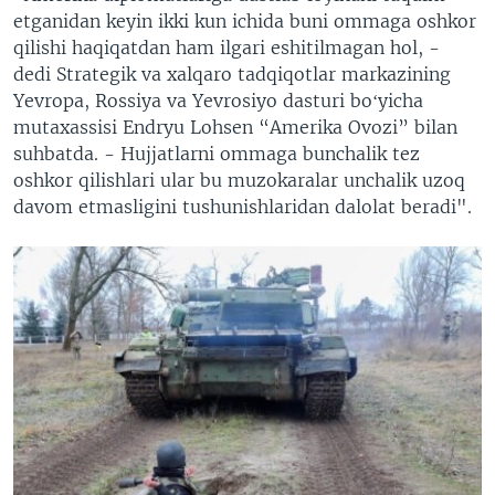
etganidan keyin ikki kun ichida buni ommaga oshkor
qilishi haqiqatdan ham ilgari eshitilmagan hol, -
dedi Strategik va xalqaro tadqiqotlar markazining
Yevropa, Rossiya va Yevrosiyo dasturi boʻyicha
mutaxassisi Endryu Lohsen “Amerika Ovozi” bilan
suhbatda. - Hujjatlarni ommaga bunchalik tez
oshkor qilishlari ular bu muzokaralar unchalik uzoq
davom etmasligini tushunishlaridan dalolat beradi".