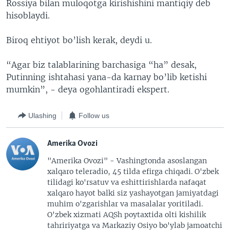
Rossiya bilan muloqotga kirishishini mantiqiy deb
hisoblaydi.
Biroq ehtiyot bo’lish kerak, deydi u.
“Agar biz talablarining barchasiga “ha” desak,
Putinning ishtahasi yana-da karnay bo’lib ketishi
mumkin”, - deya ogohlantiradi ekspert.
Ulashing
Follow us
Amerika Ovozi
"Amerika Ovozi" - Vashingtonda asoslangan
xalqaro teleradio, 45 tilda efirga chiqadi. O'zbek
tilidagi ko'rsatuv va eshittirishlarda nafaqat
xalqaro hayot balki siz yashayotgan jamiyatdagi
muhim o'zgarishlar va masalalar yoritiladi.
O'zbek xizmati AQSh poytaxtida olti kishilik
tahririyatga va Markaziy Osiyo bo'ylab jamoatchi