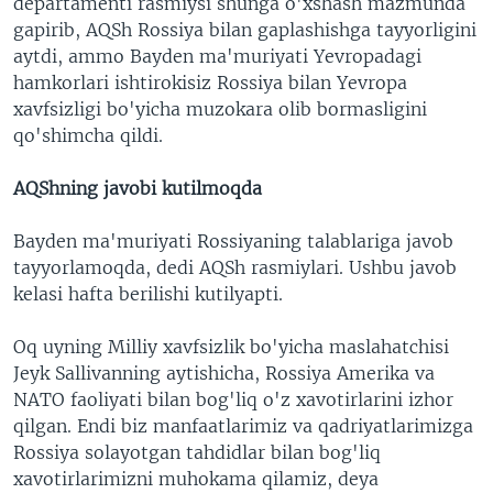
departamenti rasmiysi shunga o'xshash mazmunda
gapirib, AQSh Rossiya bilan gaplashishga tayyorligini
aytdi, ammo Bayden ma'muriyati Yevropadagi
hamkorlari ishtirokisiz Rossiya bilan Yevropa
xavfsizligi bo'yicha muzokara olib bormasligini
qo'shimcha qildi.
AQShning javobi kutilmoqda
Bayden ma'muriyati Rossiyaning talablariga javob
tayyorlamoqda, dedi AQSh rasmiylari. Ushbu javob
kelasi hafta berilishi kutilyapti.
Oq uyning Milliy xavfsizlik bo'yicha maslahatchisi
Jeyk Sallivanning aytishicha, Rossiya Amerika va
NATO faoliyati bilan bog'liq o'z xavotirlarini izhor
qilgan. Endi biz manfaatlarimiz va qadriyatlarimizga
Rossiya solayotgan tahdidlar bilan bog'liq
xavotirlarimizni muhokama qilamiz, deya