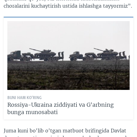
choralarini kuchaytirish ustida ishlashga tayyormiz".
BUNI HAM KO'RING
Rossiya-Ukraina ziddiyati va G'arbning
bunga munosabati
Juma kuni bo'lib o'tgan matbuot brifingida Davlat