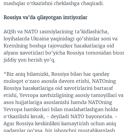
mashqlar oʻtkazishni cheklashga chaqiradi.
Rossiya va’da qilayotgan imtiyozlar
AQSh va NATO rasmiylarining ta'kidlashicha,
loyihalarda Ukraina yaqinidagi qo'shinlar soni va
Kremlning boshqa tajovuzkor harakatlariga oid
alyans xavotirlari bo'yicha Rossiya tomonidan biror
jiddiy yon berish yo’q.
“Biz aniq bilamizki, Rossiya bilan har qanday
muloqot oʻzaro asosda davom etishi, NATOning
Rossiya harakatlariga oid xavotirlarini bartaraf
etishi, Yevropa xavfsizligining asosiy tamoyillari va
asos hujjatlariga asoslanishi hamda NATOning
Yevropa hamkorlari bilan maslahatlashgan holda
oʻtkazilishi kerak, - deyiladi NATO bayonotida. -
Agar Rossiya keskinlikni kamaytirish uchun aniq
qadamlar qo'ysa, biz ishonchni mustahkamlash