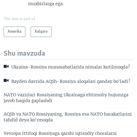
muxbirlarga ega.
This item is part of
Amerika
Xalqaro
Shu mavzuda
Ukraina-Rossiya munosabatlarida nimalar kutilmoqda?
Bayden davrida AQSh-Rossiya aloqalari qanday bo'ladi?
NATO vazirlari Rossiyaning Ukrainaga ehtimoliy hujumiga
javob haqida gaplashdi
AQSh va NATO Rossiyaning, Rossiya esa NATO harakatlarini
tahdid deya ko'rmoqda
Yevropa Ittifoqi Rossiyaga qarshi iqtisodiy choralarni