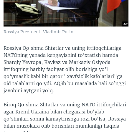
VIDEO
ODNOKLASSNIKI
XABARLAR SURATLARDA
TELEGRAM
TWITTER
Rossiya Prezidenti Vladimir Putin
SOUNDCLOUD
VOA
Rossiya Qo'shma Shtatlar va uning ittifoqchilariga
NATOning yanada kengayishini to’xtatish hamda
Sharqiy Yevropa, Kavkaz va Markaziy Osiyoda
ittifoqning harbiy faoliyat olib borishiga yo’l
qo’ymaslik kabi bir qator "xavfsizlik kafolatlari"ga
oid talablarni qo’ydi. AQSh bu masalada hali so’nggi
javobini aytgani yo’q.
Biroq Qo'shma Shtatlar va uning NATO ittifoqchilari
agar Kreml Ukraina bilan chegarasi bo'ylab
qo'shinlari sonini kamaytirishga rozi bo'lsa, Rossiya
bilan muzokara olib borishlari mumkinligi haqida