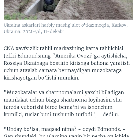
Ukraina askarlari harbiy mashg'ulot o'tkazmoqda, Xarkov,
Ukraina, 2021-yil, 11-dekabr
CNA xavfsizlik tahlil markazining katta tahlilchisi
Jeffri Edmondsning “Amerika Ovozi”ga aytishicha,
Rossiya Ukrainaga bostirib kirishga bahona yaratish
uchun ataylab samara bermaydigan muzokaraga
kirishayotgan bo’lishi mumkin.
"Muzokaralar va shartnomalarni yaxshi biladigan
mamlakat uchun bizga shartnoma loyihasini shu
tarzda yuborishi biroz bema'ni va ishonchim
komilki, ruslar buni tushunib turibdi", - dedi u.
“Unday bo‘lsa, maqsad nima? - deydi Edmonds. -
Gap shundaki, bu ularning yaqin bir necha oy ichida