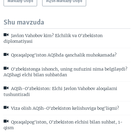
Markaziy Osiyo
AQSh-Markaziy Osiyo
Shu mavzuda
Javlon Vahobov kim? Elchilik va O'zbekiston
diplomatiyasi
Qoraqalpog'iston AQShda qanchalik muhokamada?
O'zbekistonga ishonch, uning nufuzini nima belgilaydi?
AQShagi elchi bilan suhbatdan
AQSh-O'zbekiston: Elchi Javlon Vahobov aloqalarni
tushuntiradi
Viza olish AQSh-O'zbekiston kelishuviga bog'liqmi?
Qoraqalpog'iston, O'zbekiston elchisi bilan suhbat, 1-
qism