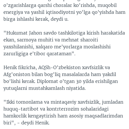
o'zgarishlarga qarshi choralar ko'rishda, muqobil
energiya va yashil iqtisodiyotni yo'lga qo'yishda ham
birga ishlashi kerak, deydi u.
"Hukumat Jahon savdo tashkilotiga kirish harakatida
ekan, sarmoya muhiti va mehnat sharoiti
yaxshilanishi, xalqaro me'yorlarga moslashishi
zarurligiga e'tibor qarataman".
Henik fikricha, AQSh-O'zbekiston xavfsizlik va
Afg'oniston bilan bog'liq masalalarda ham yakdil
bo'lishi kerak. Diplomat o'tgan 30 yilda erishilgan
yutuqlarni mustahkamlash niyatida.
"Ikki tomonlama va mintaqaviy xavfsizlik, jumladan
huquq-tartibot va kontrterrozim sohalaridagi
hamkorlik kengaytirish ham asosiy maqsadlarimdan
biri", - deydi Henik.