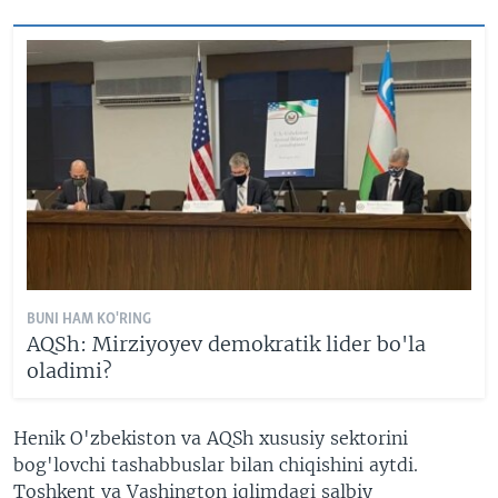
BUNI HAM KO'RING
AQSh: Mirziyoyev demokratik lider bo'la
oladimi?
Henik O'zbekiston va AQSh xususiy sektorini
bog'lovchi tashabbuslar bilan chiqishini aytdi.
Toshkent va Vashington iqlimdagi salbiy