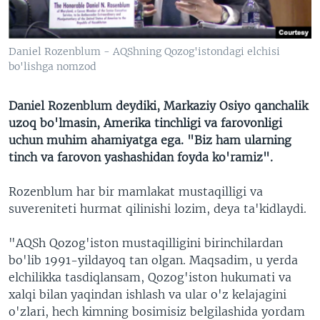
Daniel Rozenblum - AQShning Qozog'istondagi elchisi
bo'lishga nomzod
Daniel Rozenblum deydiki, Markaziy Osiyo qanchalik
uzoq bo'lmasin, Amerika tinchligi va farovonligi
uchun muhim ahamiyatga ega. "Biz ham ularning
tinch va farovon yashashidan foyda ko'ramiz".
Rozenblum har bir mamlakat mustaqilligi va
suvereniteti hurmat qilinishi lozim, deya ta'kidlaydi.
"AQSh Qozog'iston mustaqilligini birinchilardan
bo'lib 1991-yildayoq tan olgan. Maqsadim, u yerda
elchilikka tasdiqlansam, Qozog'iston hukumati va
xalqi bilan yaqindan ishlash va ular o'z kelajagini
o'zlari, hech kimning bosimisiz belgilashida yordam