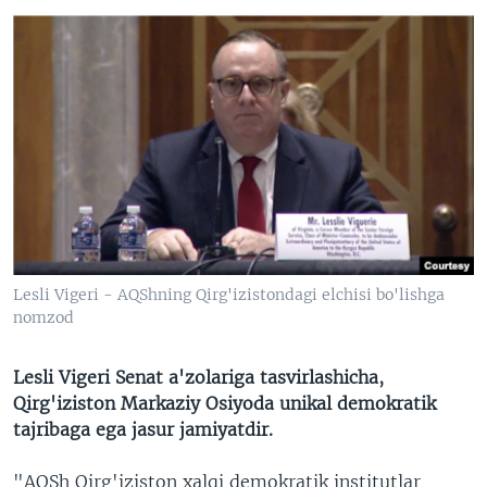
Lesli Vigeri - AQShning Qirg'izistondagi elchisi bo'lishga
nomzod
Lesli Vigeri Senat a'zolariga tasvirlashicha,
Qirg'iziston Markaziy Osiyoda unikal demokratik
tajribaga ega jasur jamiyatdir.
"AQSh Qirg'iziston xalqi demokratik institutlar