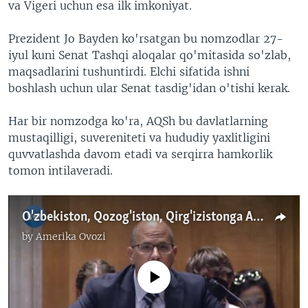
va Vigeri uchun esa ilk imkoniyat.
Prezident Jo Bayden ko'rsatgan bu nomzodlar 27-
iyul kuni Senat Tashqi aloqalar qo'mitasida so'zlab,
maqsadlarini tushuntirdi. Elchi sifatida ishni
boshlash uchun ular Senat tasdig'idan o'tishi kerak.
Har bir nomzodga ko'ra, AQSh bu davlatlarning
mustaqilligi, suvereniteti va hududiy yaxlitligini
quvvatlashda davom etadi va serqirra hamkorlik
tomon intilaveradi.
O'zbekiston, Qozog'iston, Qirg'izistonga AQShdan yangi elchilar
by
Amerika Ovozi
No media source currently available