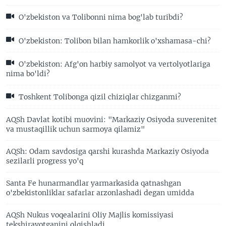
O'zbekiston va Tolibonni nima bog'lab turibdi?
O'zbekiston: Tolibon bilan hamkorlik o'xshamasa-chi?
O'zbekiston: Afg'on harbiy samolyot va vertolyotlariga
nima bo'ldi?
Toshkent Tolibonga qizil chiziqlar chizganmi?
AQSh Davlat kotibi muovini: "Markaziy Osiyoda suverenitet
va mustaqillik uchun sarmoya qilamiz"
AQSh: Odam savdosiga qarshi kurashda Markaziy Osiyoda
sezilarli progress yo'q
Santa Fe hunarmandlar yarmarkasida qatnashgan
o'zbekistonliklar safarlar arzonlashadi degan umidda
AQSh Nukus voqealarini Oliy Majlis komissiyasi
tekshirayotganini olqishladi