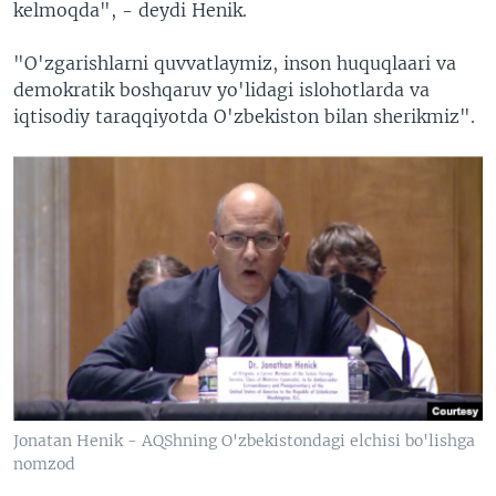
kelmoqda", - deydi Henik.
"O'zgarishlarni quvvatlaymiz, inson huquqlaari va
demokratik boshqaruv yo'lidagi islohotlarda va
iqtisodiy taraqqiyotda O'zbekiston bilan sherikmiz".
Jonatan Henik - AQShning O'zbekistondagi elchisi bo'lishga
nomzod