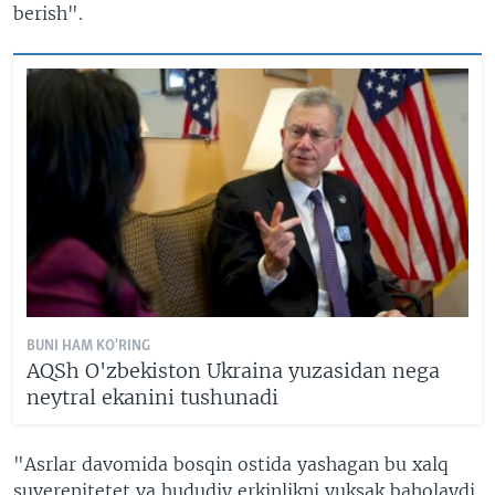
berish".
BUNI HAM KO'RING
AQSh O'zbekiston Ukraina yuzasidan nega
neytral ekanini tushunadi
"Asrlar davomida bosqin ostida yashagan bu xalq
suverenitetet va hududiy erkinlikni yuksak baholaydi.