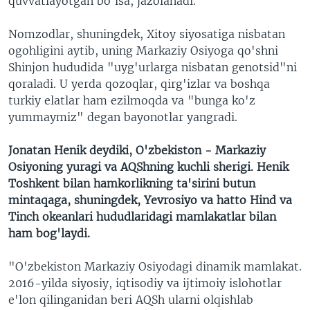
quvvatlayotgan bo'lsa, jazolanadi.
Nomzodlar, shuningdek, Xitoy siyosatiga nisbatan
ogohligini aytib, uning Markaziy Osiyoga qo'shni
Shinjon hududida "uyg'urlarga nisbatan genotsid"ni
qoraladi. U yerda qozoqlar, qirg'izlar va boshqa
turkiy elatlar ham ezilmoqda va "bunga ko'z
yummaymiz" degan bayonotlar yangradi.
Jonatan Henik deydiki, O'zbekiston - Markaziy
Osiyoning yuragi va AQShning kuchli sherigi. Henik
Toshkent bilan hamkorlikning ta'sirini butun
mintaqaga, shuningdek, Yevrosiyo va hatto Hind va
Tinch okeanlari hududlaridagi mamlakatlar bilan
ham bog'laydi.
"O'zbekiston Markaziy Osiyodagi dinamik mamlakat.
2016-yilda siyosiy, iqtisodiy va ijtimoiy islohotlar
e'lon qilinganidan beri AQSh ularni olqishlab