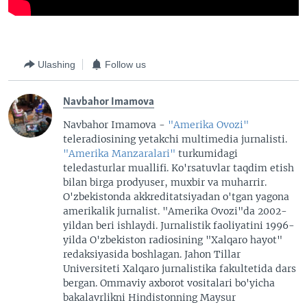
Ulashing
Follow us
Navbahor Imamova
Navbahor Imamova -
"Amerika Ovozi"
teleradiosining yetakchi multimedia jurnalisti.
"Amerika Manzaralari"
turkumidagi
teledasturlar muallifi. Ko'rsatuvlar taqdim etish
bilan birga prodyuser, muxbir va muharrir.
O'zbekistonda akkreditatsiyadan o'tgan yagona
amerikalik jurnalist. "Amerika Ovozi"da 2002-
yildan beri ishlaydi. Jurnalistik faoliyatini 1996-
yilda O'zbekiston radiosining "Xalqaro hayot"
redaksiyasida boshlagan. Jahon Tillar
Universiteti Xalqaro jurnalistika fakultetida dars
bergan. Ommaviy axborot vositalari bo'yicha
bakalavrlikni Hindistonning Maysur