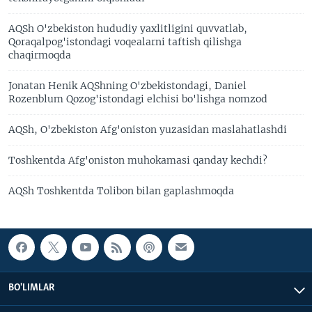
AQSh O'zbekiston hududiy yaxlitligini quvvatlab,
Qoraqalpog'istondagi voqealarni taftish qilishga
chaqirmoqda
Jonatan Henik AQShning O'zbekistondagi, Daniel
Rozenblum Qozog'istondagi elchisi bo'lishga nomzod
AQSh, O'zbekiston Afg'oniston yuzasidan maslahatlashdi
Toshkentda Afg'oniston muhokamasi qanday kechdi?
AQSh Toshkentda Tolibon bilan gaplashmoqda
BO'LIMLAR