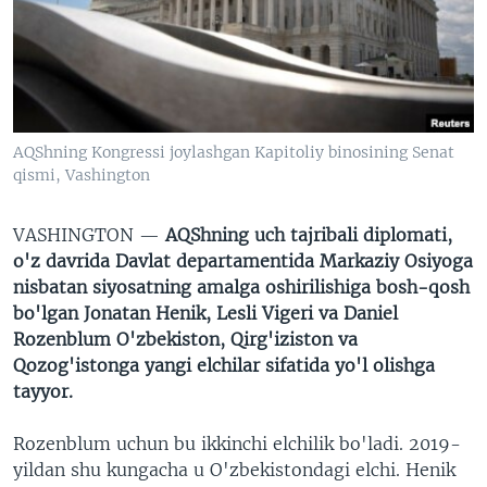
VIDEO
ODNOKLASSNIKI
XABARLAR SURATLARDA
TELEGRAM
TWITTER
SOUNDCLOUD
VOA
AQShning Kongressi joylashgan Kapitoliy binosining Senat
qismi, Vashington
VASHINGTON —
AQShning uch tajribali diplomati,
o'z davrida Davlat departamentida Markaziy Osiyoga
nisbatan siyosatning amalga oshirilishiga bosh-qosh
bo'lgan Jonatan Henik, Lesli Vigeri va Daniel
Rozenblum O'zbekiston, Qirg'iziston va
Qozog'istonga yangi elchilar sifatida yo'l olishga
tayyor.
Rozenblum uchun bu ikkinchi elchilik bo'ladi. 2019-
yildan shu kungacha u O'zbekistondagi elchi. Henik