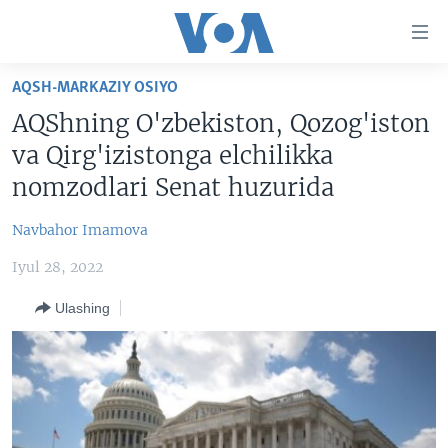
Bosh
sahifaga
boring
Boshiga
AQSH-MARKAZIY OSIYO
qayting
BOSH SAHIFA
AQShning O'zbekiston, Qozog'iston
Qidiruvga
AMERIKA
va Qirg'izistonga elchilikka
o'ting
MARKAZIY OSIYO
nomzodlari Senat huzurida
XALQARO
Navbahor Imamova
VATANDOSHLAR
Iyul 28, 2022
MULTIMEDIA
Ulashing
IJTIMOIY TARMOQLAR
AMERIKA MANZARALARI
INGLIZ TILI DARSLARI
XALQARO HAYOT
FACEBOOK
EDITORIAL
VASHINGTON CHOYXONASI
YOUTUBE
MOBIL-SALOM!
INSTAGRAM
Learning English