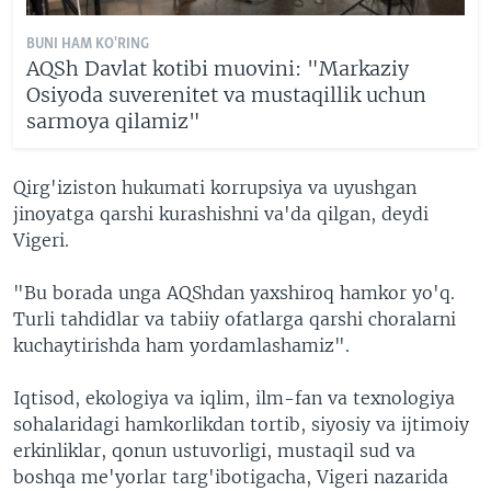
BUNI HAM KO'RING
AQSh Davlat kotibi muovini: "Markaziy
Osiyoda suverenitet va mustaqillik uchun
sarmoya qilamiz"
Qirg'iziston hukumati korrupsiya va uyushgan
jinoyatga qarshi kurashishni va'da qilgan, deydi
Vigeri.
"Bu borada unga AQShdan yaxshiroq hamkor yo'q.
Turli tahdidlar va tabiiy ofatlarga qarshi choralarni
kuchaytirishda ham yordamlashamiz".
Iqtisod, ekologiya va iqlim, ilm-fan va texnologiya
sohalaridagi hamkorlikdan tortib,
siyosiy va ijtimoiy
erkinliklar, qonun ustuvorligi, mustaqil sud va
boshqa me'yorlar targ'ibotigacha, Vigeri nazarida