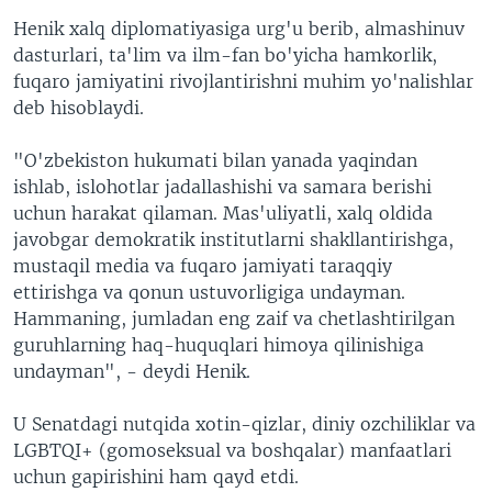
Henik xalq diplomatiyasiga urg'u berib, almashinuv
dasturlari, ta'lim va ilm-fan bo'yicha hamkorlik,
fuqaro jamiyatini rivojlantirishni muhim yo'nalishlar
deb hisoblaydi.
"O'zbekiston hukumati bilan yanada yaqindan
ishlab, islohotlar jadallashishi va samara berishi
uchun harakat qilaman. Mas'uliyatli, xalq oldida
javobgar demokratik institutlarni shakllantirishga,
mustaqil media va fuqaro jamiyati taraqqiy
ettirishga va qonun ustuvorligiga undayman.
Hammaning, jumladan eng zaif va chetlashtirilgan
guruhlarning haq-huquqlari himoya qilinishiga
undayman", - deydi Henik.
U Senatdagi nutqida xotin-qizlar, diniy ozchiliklar va
LGBTQI+ (gomoseksual va boshqalar) manfaatlari
uchun gapirishini ham qayd etdi.