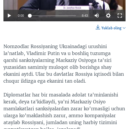
0:00
8:43
Yuklab oling
Nomzodlar Rossiyaning Ukrainadagi urushini
la'natlab, Vladimir Putin va u boshliq tuzumga
qarshi sanksiyalarning Markaziy Osiyoga ta'siri
yuzasidan samimiy muloqot olib borishga shay
ekanini aytdi. Ular bu davlatlar Rossiya iqtisodi bilan
chuqur ildizga ega ekanini tan oladi.
Diplomatlar har bir masalada adolat ta'minlanishi
kerak, deya ta'kidlaydi, ya'ni Markaziy Osiyo
mamlakatlari sanksiyalardan zarar ko'rmasligi uchun
ularga ko'maklashish zarur, ammo kompaniyalar
ataylab Rossiyani, jumladan uning harbiy tizimini