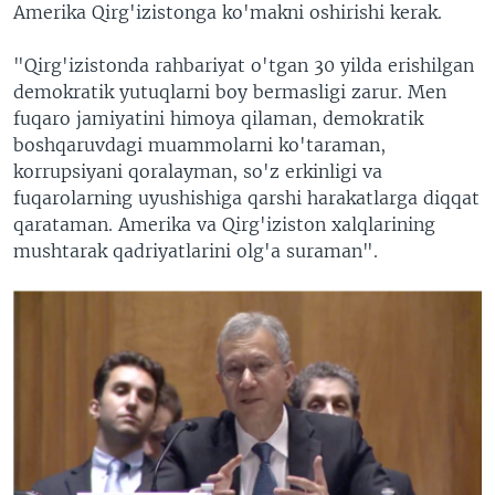
Amerika Qirg'izistonga ko'makni oshirishi kerak.
"Qirg'izistonda rahbariyat o'tgan 30 yilda erishilgan
demokratik yutuqlarni boy bermasligi zarur. Men
fuqaro jamiyatini himoya qilaman, demokratik
boshqaruvdagi muammolarni ko'taraman,
korrupsiyani qoralayman, so'z erkinligi va
fuqarolarning uyushishiga qarshi harakatlarga diqqat
qarataman. Amerika va Qirg'iziston xalqlarining
mushtarak qadriyatlarini olg'a suraman".