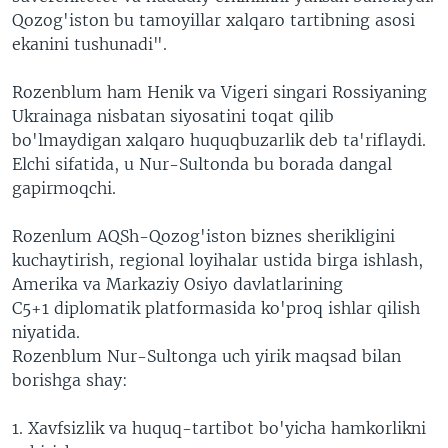
Qozog'iston bu tamoyillar xalqaro tartibning asosi
ekanini tushunadi".
Rozenblum ham Henik va Vigeri singari Rossiyaning
Ukrainaga nisbatan siyosatini toqat qilib
bo'lmaydigan xalqaro huquqbuzarlik deb ta'riflaydi.
Elchi sifatida, u Nur-Sultonda bu borada dangal
gapirmoqchi.
Rozenlum AQSh-Qozog'iston biznes sherikligini
kuchaytirish, regional loyihalar ustida birga ishlash,
Amerika va Markaziy Osiyo davlatlarining
C5+1
diplom
atik platform
asida ko'proq ishlar qilish
niyatida.
Rozenblum Nur-Sultonga uch yirik maqsad bilan
borishga shay:
1.
Xavfsizlik va huquq-tartibot bo'yicha hamkorlikni