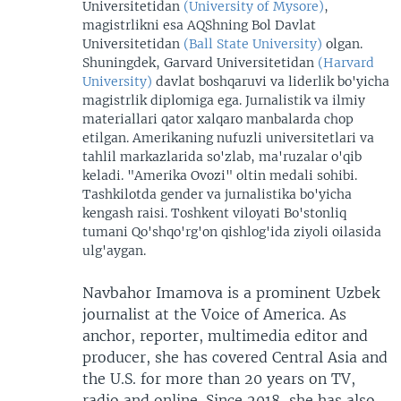
Universitetidan
(University of Mysore)
,
magistrlikni esa AQShning Bol Davlat
Universitetidan
(Ball State University)
olgan.
Shuningdek, Garvard Universitetidan
(Harvard
University)
davlat boshqaruvi va liderlik bo'yicha
magistrlik diplomiga ega. Jurnalistik va ilmiy
materiallari qator xalqaro manbalarda chop
etilgan. Amerikaning nufuzli universitetlari va
tahlil markazlarida so'zlab, ma'ruzalar o'qib
keladi. "Amerika Ovozi" oltin medali sohibi.
Tashkilotda gender va jurnalistika bo'yicha
kengash raisi. Toshkent viloyati Bo'stonliq
tumani Qo'shqo'rg'on qishlog'ida ziyoli oilasida
ulg'aygan.
Navbahor Imamova is a prominent Uzbek
journalist at the Voice of America. As
anchor, reporter, multimedia editor and
producer, she has covered Central Asia and
the U.S. for more than 20 years on TV,
radio and online. Since 2018, she has also