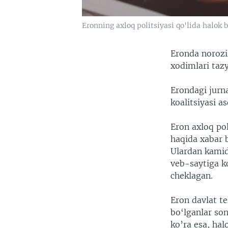
Eronning axloq politsiyasi qo'lida halok
Eronda norozil
xodimlari taz
Erondagi jurna
koalitsiyasi a
Eron axloq po
haqida xabar b
Ulardan kamida
veb-saytiga ko
cheklagan.
Eron davlat te
bo‘lganlar so
ko’ra esa, hal