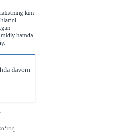
rnalistning kim
hlarini
ergan
Hamidiy hamda
iy.
ishda davom
.
so’roq