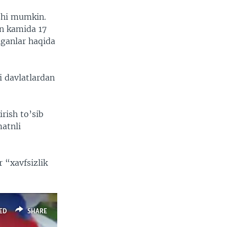
ishi mumkin.
an kamida 17
inganlar haqida
i davlatlardan
rish to’sib
matnli
 “xavfsizlik
ED
SHARE