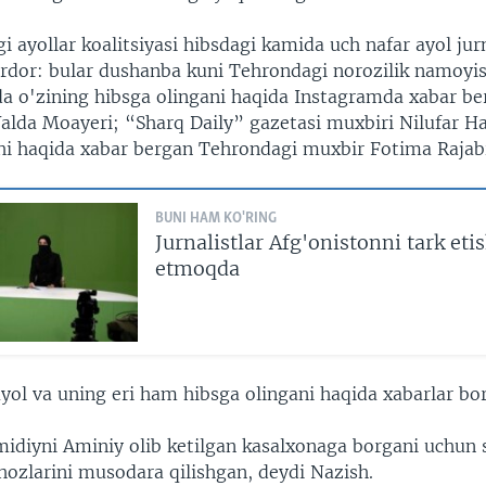
gi ayollar koalitsiyasi hibsdagi kamida uch nafar ayol ju
rdor: bular dushanba kuni Tehrondagi norozilik namoyis
ida o'zining hibsga olingani haqida Instagramda xabar b
 Yalda Moayeri; “Sharq Daily” gazetasi muxbiri Nilufar 
hi haqida xabar bergan Tehrondagi muxbir Fotima Rajab
BUNI HAM KO'RING
Jurnalistlar Afg'onistonni tark et
etmoqda
ayol va uning eri ham hibsga olingani haqida xabarlar bor
idiyni Aminiy olib ketilgan kasalxonaga borgani uchun 
ihozlarini musodara qilishgan, deydi Nazish.