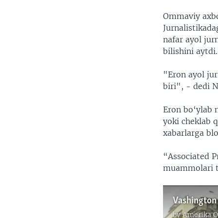
Ommaviy axbor
Jurnalistikada
nafar ayol jur
bilishini aytdi.
"Eron ayol jur
biri", - dedi 
Eron bo‘ylab n
yoki cheklab q
xabarlarga blo
“Associated P
muammolari tuf
by
Amerika O