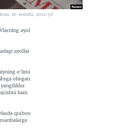
 Eron, 18-sentabr, 2022-yil
Vlarning ayol
kadagi ayollar
iyning o‘limi
ibsga olingan.
yangiliklar
kirishni ham
uvlarda qurbon
a manbalarga