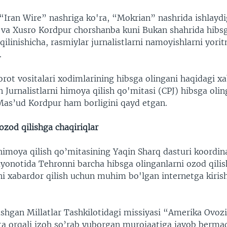
i “Iran Wire” nashriga ko'ra, “Mokrian” nashrida ishlaydi
va Xusro Kordpur chorshanba kuni Bukan shahrida hibsg
linishicha, rasmiylar jurnalistlarni namoyishlarni yori
.
ot vositalari xodimlarining hibsga olingani haqidagi xa
 Jurnalistlarni himoya qilish qo'mitasi (CPJ) hibsga oli
 Mas’ud Kordpur ham borligini qayd etgan.
ozod qilishga chaqiriqlar
 himoya qilish qo’mitasining Yaqin Sharq dasturi koordina
yonotida Tehronni barcha hibsga olinganlarni ozod qilis
ni xabardor qilish uchun muhim bo'lgan internetga kirish
ashgan Millatlar Tashkilotidagi missiyasi “Amerika Ovoz
ta orqali izoh so’rab yuborgan murojaatiga javob bermad