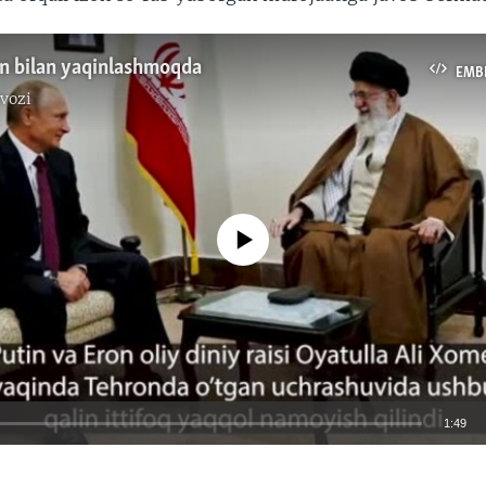
on bilan yaqinlashmoqda
EMB
vozi
No media source currently available
1:49
EMBED