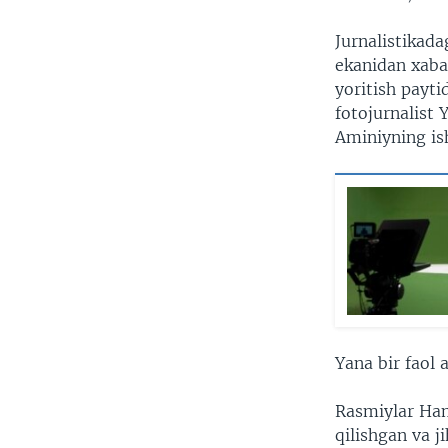
Jurnalistikada
ekanidan xaba
yoritish payt
fotojurnalist
Aminiyning is
Yana bir faol 
Rasmiylar Ham
qilishgan va j