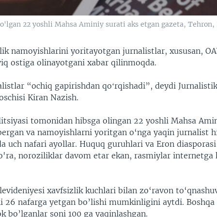
 bo'lgan 22 yoshli Mahsa Aminiy surati aks etgan gazeta, Tehron,
ik namoyishlarini yoritayotgan jurnalistlar, xususan, OA
yiq ostiga olinayotgani xabar qilinmoqda.
listlar “ochiq gapirishdan qoʻrqishadi”, deydi Jurnalisti
soschisi Kiran Nazish.
litsiyasi tomonidan hibsga olingan 22 yoshli Mahsa Amin
ergan va namoyishlarni yoritgan o‘nga yaqin jurnalist h
 uch nafari ayollar. Huquq guruhlari va Eron diasporasi 
'ra, noroziliklar davom etar ekan, rasmiylar internetga 
levideniyesi xavfsizlik kuchlari bilan zo‘ravon to‘qnash
ni 26 nafarga yetgan bo’lishi mumkinligini aytdi. Boshq
ok bo’lganlar soni 100 ga yaqinlashgan.