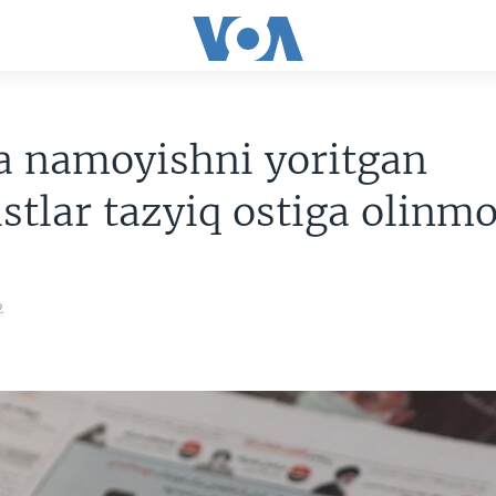
a namoyishni yoritgan
istlar tazyiq ostiga olinm
2