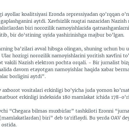
gi ayollar koalitsiyasi Eronda repressiyadan qo'rqqan o'
n gaplashganini aytdi. Xavfsizlik nuqtai nazaridan Nazis
alistlardan biri norozilik namoyishlarida qatnashganlarn
itib, bir do‘stining uyida yashirinishga majbur bo’lgan.
arning ba'zilari avval hibsga olingan, shuning uchun bu 
 Ular hozirgi norozilik namoyishlarini yoritish xavfini to'
ot vakili Nazish elektron pochta orqali. - Bir jurnalist bi
analida davom etayotgan namoyishlar haqida xabar berma
lar borligini aytdi".
axborot vositalari erkinligi bo'yicha juda yomon ko’rsa
matbuot erkinligi indeksida 180 mamlakat ichida 178-o'ri
vchi “Chegara bilmas muxbirlar” tashkiloti Eronni “jurna
[mamlakatlardan] biri” deb taʼriflaydi. Bu yerda OAV deya
 ostida.