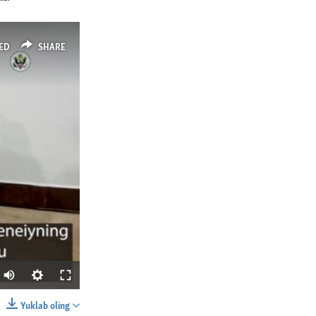
ED
SHARE
Yuklab oling
SHARE