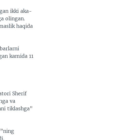
gan ikki aka-
a olingan.
tmaslik haqida
barlarni
ngan kamida 11
tori Sherif
hga va
ni tiklashga"
i”ning
i.