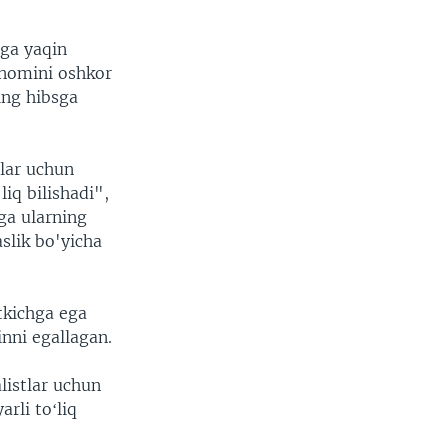
nga yaqin
h nomini oshkor
ing hibsga
ular uchun
width
px
liq bilishadi",
zga ularning
slik bo'yicha
tkichga ega
nni egallagan.
listlar uchun
rli toʻliq