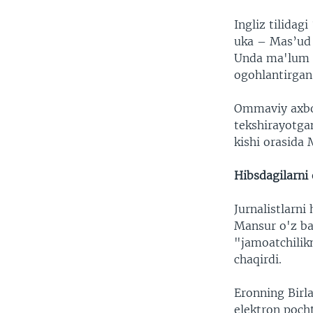
Ingliz tilidag
uka – Mas’ud 
Unda ma'lum qi
ogohlantirgan
Ommaviy axbor
tekshirayotgan
kishi orasida
Hibsdagilarni 
Jurnalistlarni
Mansur o'z ba
"jamoatchilik
chaqirdi.
Eronning Birl
elektron poch