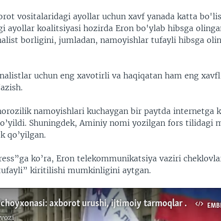
ot vositalaridagi ayollar uchun xavf yanada katta bo'l
gi ayollar koalitsiyasi hozirda Eron bo'ylab hibsga oling
nalist borligini, jumladan, namoyishlar tufayli hibsga ol
nalistlar uchun eng xavotirli va haqiqatan ham eng xavfl
Nazish.
orozilik namoyishlari kuchaygan bir paytda internetga ki
o’yildi. Shuningdek, Aminiy nomi yozilgan fors tilidagi 
k qo’yilgan.
ress”ga ko’ra, Eron telekommunikatsiya vaziri cheklovlar
ayli” kiritilishi mumkinligini aytgan.
Vashington choyxonasi: axborot urushi, ijtimoiy tarmoqlar va so'z erkinligi
EMB
vozi