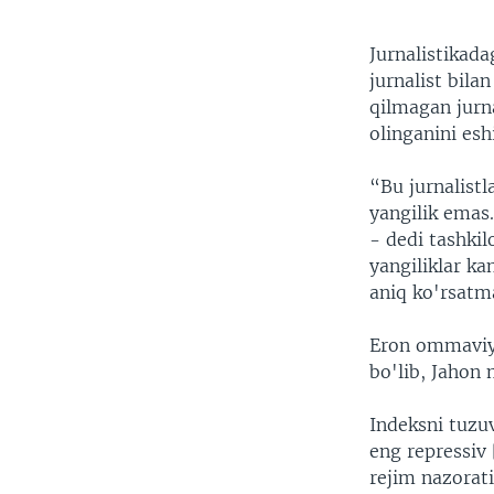
Jurnalistikada
jurnalist bila
qilmagan jurn
olinganini esh
“Bu jurnalistl
yangilik emas.
- dedi tashkil
yangiliklar k
aniq ko'rsatma
Eron ommaviy 
bo'lib, Jahon 
Indeksni tuzu
eng repressiv 
rejim nazorati