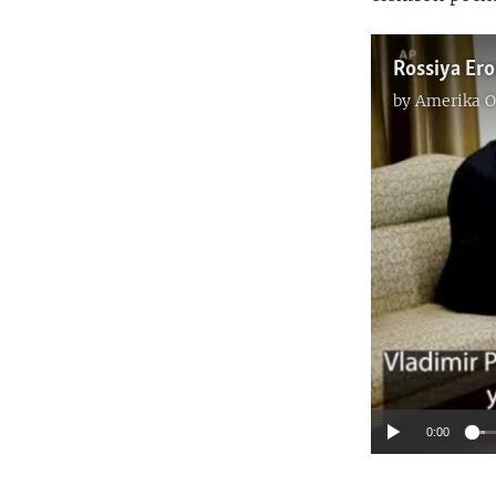
Rossiya Er
by
Amerika O
0:00