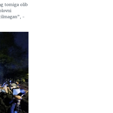
ng tomiga olib
olovni
arilmagan”, -