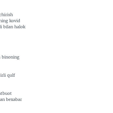
chirish
rning kovid
i bilan halok
a binoning
rli qulf
atbuot
dan bexabar