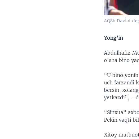
AQSh Davlat dep
Yong’in
Abdulhafiz Mu
o’sha bino yaq
“U bino yonib 
uch farzandi k
bersin, xolang
yetkazdi”, -
“Sinxua” axbo
Pekin vaqti bi
Xitoy matbuot