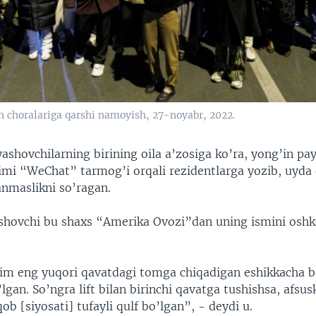
n choralariga qarshi namoyish, 27-noyabr, 2022.
ashovchilarning birining oila a’zosiga ko’ra, yong’in pa
imi “WeChat” tarmog’i orqali rezidentlarga yozib, uyda 
anmaslikni so’ragan.
hovchi bu shaxs “Amerika Ovozi”dan uning ismini oshk
im eng yuqori qavatdagi tomga chiqadigan eshikkacha b
lgan. So’ngra lift bilan birinchi qavatga tushishsa, afsus
ob [siyosati] tufayli qulf bo’lgan”, - deydi u.