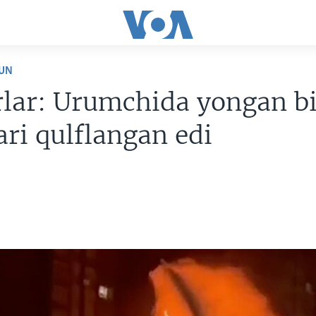
UN
rlar: Urumchida yongan b
ari qulflangan edi