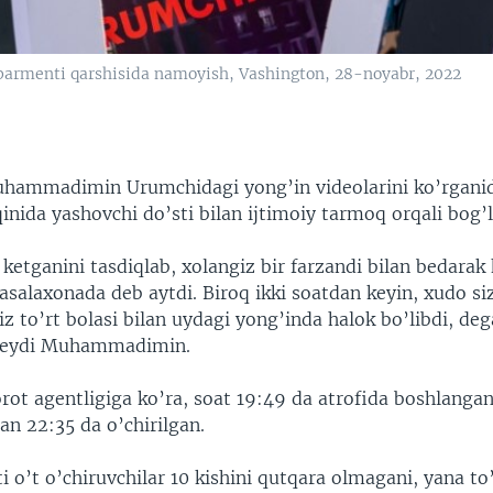
armenti qarshisida namoyish, Vashington, 28-noyabr, 2022
hammadimin Urumchidagi yong’in videolarini ko’rgani
inida yashovchi do’sti bilan ijtimoiy tarmoq orqali bog’
ketganini tasdiqlab, xolangiz bir farzandi bilan bedarak
asalaxonada deb aytdi. Biroq ikki soatdan keyin, xudo si
iz to’rt bolasi bilan uydagi yong’inda halok bo’libdi, de
 deydi Muhammadimin.
rot agentligiga ko’ra, soat 19:49 da atrofida boshlanga
lan 22:35 da o’chirilgan.
i o’t o’chiruvchilar 10 kishini qutqara olmagani, yana t