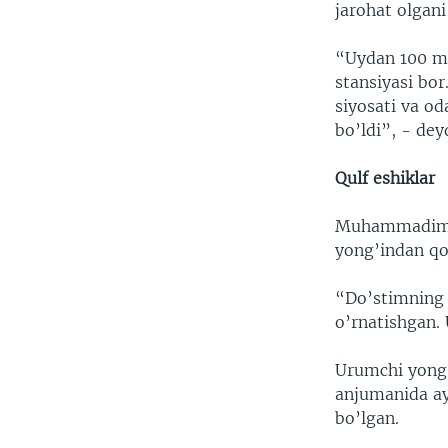
jarohat olgani
“Uydan 100 met
stansiyasi bor
siyosati va o
bo’ldi”, - dey
Qulf eshiklar
Muhammadiming
yong’indan qo
“Do’stimning a
o’rnatishgan.
Urumchi yong’
anjumanida ay
bo’lgan.