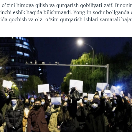
o’zini himoya qilish va qutqarish qobiliyati zaif. Binoni
inchi eshik haqida bilishmaydi. Yong’in sodir bo’lganda 
tida qochish va o’z-o’zini qutqarish ishlari samarali baj