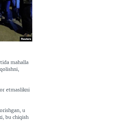
ytida mahalla
qolishni,
or etmaslikni
orishgan, u
ki, bu chiqish