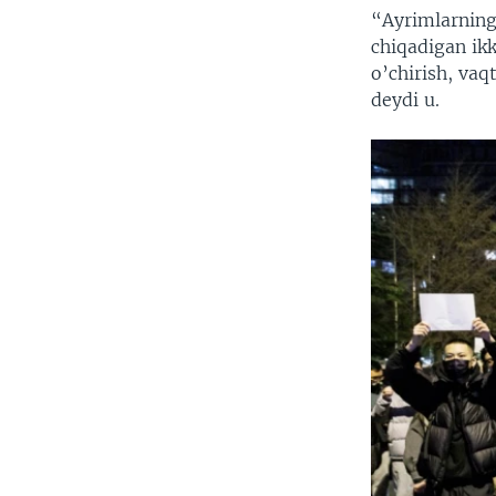
“Ayrimlarning 
chiqadigan ikk
o’chirish, vaq
deydi u.