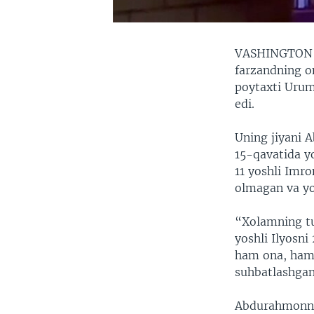
VASHINGTO
farzandning on
poytaxti Urum
edi.
Uning jiyani 
15-qavatida yo
11 yoshli Imr
olmagan va yo
“Xolamning tu
yoshli Ilyosni
ham ona, ham 
suhbatlashg
Abdurahmonnin