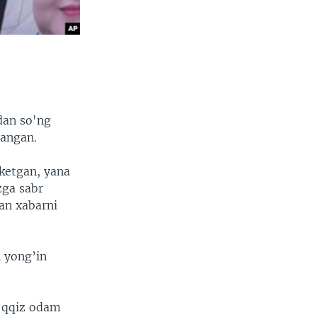
dan so'ng
langan.
 ketgan, yana
zga sabr
gan xabarni
n yong’in
o’qqiz odam