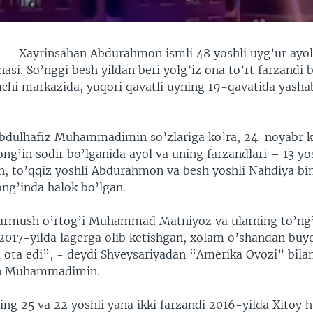
N —
Xayrinsahan Abdurahmon ismli 48 yoshli uyg’ur ayol
asi. So’nggi besh yildan beri yolg’iz ona to’rt farzandi 
chi markazida, yuqori qavatli uyning 19-qavatida yasha
Abdulhafiz Muhammadimin so’zlariga ko’ra, 24-noyabr k
ng’in sodir bo’lganida ayol va uning farzandlari – 13 yo
on, to’qqiz yoshli Abdurahmon va besh yoshli Nahdiya bi
ng’inda halok bo’lgan.
rmush o’rtog’i Muhammad Matniyoz va ularning to’ng’i
 2017-yilda lagerga olib ketishgan, xolam o’shandan buy
ota edi”, - deydi Shveysariyadan “Amerika Ovozi” bila
an Muhammadimin.
g 25 va 22 yoshli yana ikki farzandi 2016-yilda Xitoy 