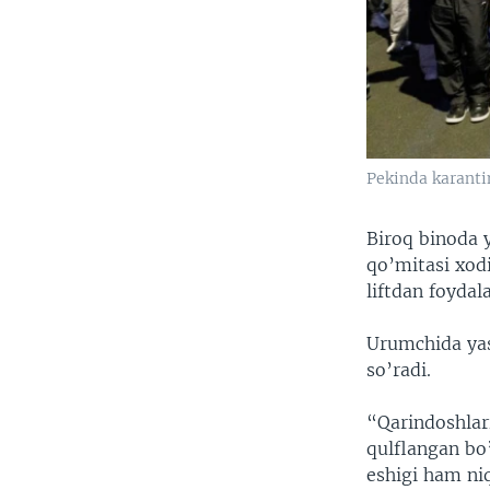
Pekinda karanti
Biroq binoda y
qo’mitasi xod
liftdan foydal
Urumchida yas
so’radi.
“Qarindoshlar
qulflangan bo’
eshigi ham niq