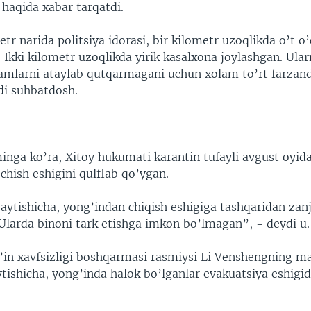
 haqida xabar tarqatdi.
r narida politsiya idorasi, bir kilometr uzoqlikda o’t o’
. Ikki kilometr uzoqlikda yirik kasalxona joylashgan. Ula
damlarni ataylab qutqarmagani uchun xolam to’rt farzand
di suhbatdosh.
a ko’ra, Xitoy hukumati karantin tufayli avgust oyid
chish eshigini qulflab qo’ygan.
ytishicha, yong’indan chiqish eshigiga tashqaridan zanji
 Ularda binoni tark etishga imkon bo’lmagan”, - deydi u.
in xavfsizligi boshqarmasi rasmiysi Li Venshengning m
tishicha, yong’inda halok bo’lganlar evakuatsiya eshigi