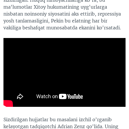
ma'lumotlar Xitoy hukumatining uyg'urlarga
nisbatan noinsoniy siyosatini aks ettirib, repressiya
yosh tanlamasligini, Pekin bu elatning har bir
vakiliga beshafqat munosabatda ekanini ko'rsatadi.
Sizdirilgan hujjatlar bu masalani izchil o'rganib
kelayotgan tadqiqotchi Adrian Zenz qo'lida. Uning