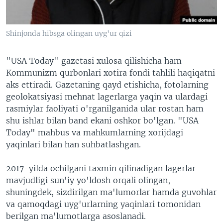
Shinjonda hibsga olingan uyg'ur qizi
"USA Today" gazetasi xulosa qilishicha ham
Kommunizm qurbonlari xotira fondi tahlili haqiqatni
aks ettiradi. Gazetaning qayd etishicha, fotolarning
geolokatsiyasi mehnat lagerlarga yaqin va ulardagi
rasmiylar faoliyati o'rganilganida ular rostan ham
shu ishlar bilan band ekani oshkor bo'lgan. "USA
Today" mahbus va mahkumlarning xorijdagi
yaqinlari bilan han suhbatlashgan.
2017-yilda ochilgani taxmin qilinadigan lagerlar
mavjudligi sun'iy yo'ldosh orqali olingan,
shuningdek, sizdirilgan ma'lumorlar hamda guvohlar
va qamoqdagi uyg'urlarning yaqinlari tomonidan
berilgan ma'lumotlarga asoslanadi.