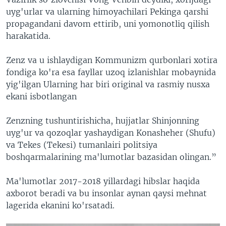
uyg'urlar va ularning himoyachilari Pekinga qarshi
propagandani davom ettirib, uni yomonotliq qilish
harakatida.
Zenz va u ishlaydigan Kommunizm qurbonlari xotira
fondiga ko'ra esa fayllar uzoq izlanishlar mobaynida
yig'ilgan Ularning har biri original va rasmiy nusxa
ekani isbotlangan
Zenzning tushuntirishicha, hujjatlar Shinjonning
uyg'ur va qozoqlar yashaydigan Konasheher (Shufu)
va Tekes (Tekesi) tumanlairi politsiya
boshqarmalarining ma'lumotlar bazasidan olingan.”
Ma'lumotlar 2017-2018 yillardagi hibslar haqida
axborot beradi va bu insonlar aynan qaysi mehnat
lagerida ekanini ko'rsatadi.