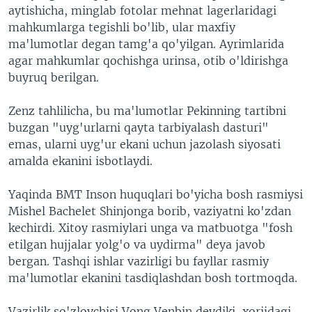
aytishicha, minglab fotolar mehnat lagerlaridagi
mahkumlarga tegishli bo'lib, ular maxfiy
ma'lumotlar degan tamg'a qo'yilgan. Ayrimlarida
agar mahkumlar qochishga urinsa, otib o'ldirishga
buyruq berilgan.
Zenz tahlilicha, bu ma'lumotlar Pekinning tartibni
buzgan "uyg'urlarni qayta tarbiyalash dasturi"
emas, ularni uyg'ur ekani uchun jazolash siyosati
amalda ekanini isbotlaydi.
Yaqinda BMT Inson huquqlari bo'yicha bosh rasmiysi
Mishel Bachelet Shinjonga borib, vaziyatni ko'zdan
kechirdi. Xitoy rasmiylari unga va matbuotga "fosh
etilgan hujjalar yolg'o va uydirma" deya javob
bergan. Tashqi ishlar vazirligi bu fayllar rasmiy
ma'lumotlar ekanini tasdiqlashdan bosh tortmoqda.
Vazirlik so'zlovchisi Vong Venbin deydiki, xorijdagi