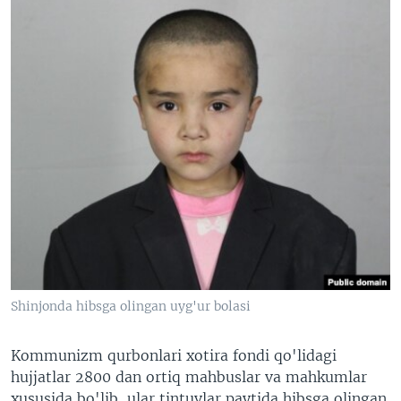
Shinjonda hibsga olingan uyg'ur bolasi
Kommunizm qurbonlari xotira fondi qo'lidagi
hujjatlar 2800 dan ortiq mahbuslar va mahkumlar
xususida bo'lib, ular tintuvlar paytida hibsga olingan