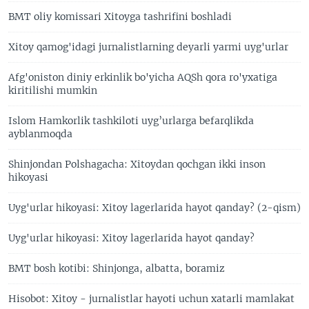
BMT oliy komissari Xitoyga tashrifini boshladi
Xitoy qamog'idagi jurnalistlarning deyarli yarmi uyg'urlar
Afg'oniston diniy erkinlik bo'yicha AQSh qora ro'yxatiga
kiritilishi mumkin
Islom Hamkorlik tashkiloti uyg’urlarga befarqlikda
ayblanmoqda
Shinjondan Polshagacha: Xitoydan qochgan ikki inson
hikoyasi
Uyg'urlar hikoyasi: Xitoy lagerlarida hayot qanday? (2-qism)
Uyg'urlar hikoyasi: Xitoy lagerlarida hayot qanday?
BMT bosh kotibi: Shinjonga, albatta, boramiz
Hisobot: Xitoy - jurnalistlar hayoti uchun xatarli mamlakat