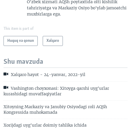
O'zbek xizmati AQSh poytaxtida olti kishilik
tahririyatga va Markaziy Osiyo bo'ylab jamoatchi
muxbirlarga ega.
This item is part of
Huquq va qonun
Xalqaro
Shu mavzuda
Xalqaro hayot - 24-yanvar, 2022-yil
Vashington choyxonasi: Xitoyga qarshi uyg'urlar
kurashidagi muvaffaqiyatlar
Xitoyning Markaziy va Janubiy Osiyodagi roli AQSh
Kongressida muhokamada
Xorijdagi uyg'urlar doimiy tahlika ichida