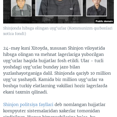
VIDEO
ODNOKLASSNIKI
XABARLAR SURATLARDA
TELEGRAM
TWITTER
Shinjonda hibsga olingan uyg'urlar (Kommunizm qurbonlari
SOUNDCLOUD
VOA
xotira fondi)
24-may kuni Xitoyda, xususan Shinjon viloyatida
hibsga olingan va mehnat lagerlariga yuborilgan
uyg'urlar haqida hujjatlar fosh etildi. Ular - turli
yoshdagi uyg'urlar bunday jazo bilan
yuzlashayotganiga dalil. Shinjonda qariyb 10 million
uyg'ur yashaydi. Kamida bir million uyg'urlar va
boshqa turkiy elatlarning vakillari hozir lagerlarda
ekani taxmin qilinadi.
Shinjon politsiya fayllari
deb nomlangan hujjatlar
kompyuter sistemalaridan xakerlar tomonidan
sizdirilgan. Huquq himoyachilariga ko'ra, bu