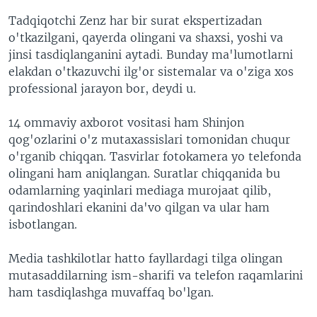
Tadqiqotchi Zenz har bir surat ekspertizadan
o'tkazilgani, qayerda olingani va shaxsi, yoshi va
jinsi tasdiqlanganini aytadi. Bunday ma'lumotlarni
elakdan o'tkazuvchi ilg'or sistemalar va o'ziga xos
professional jarayon bor, deydi u.
14 ommaviy axborot vositasi ham Shinjon
qog'ozlarini o'z mutaxassislari tomonidan chuqur
o'rganib chiqqan. Tasvirlar fotokamera yo telefonda
olingani ham aniqlangan. Suratlar chiqqanida bu
odamlarning yaqinlari mediaga murojaat qilib,
qarindoshlari ekanini da'vo qilgan va ular ham
isbotlangan.
Media tashkilotlar hatto fayllardagi tilga olingan
mutasaddilarning ism-sharifi va telefon raqamlarini
ham tasdiqlashga muvaffaq bo'lgan.