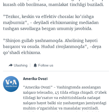
kurash olib borilmasa, mamlakat tinchligi buziladi.
"Tezkor, keskin va effektiv choralar ko'rishga
majburmiz", - deyiladi elchixonaning mediadan
tushgan savollarga bergan umumiy javobida.
"Shinjon gullab yashnamoqda. Aholining hayoti
barqaror va osuda. Hudud rivojlanmoqda", -deya
qo'shadi elchixona.
Ulashing
Follow us
Amerika Ovozi
"Amerika Ovozi" - Vashingtonda asoslangan
xalqaro teleradio, 45 tilda efirga chiqadi. O'zbek
tilidagi ko'rsatuv va eshittirishlarda nafaqat
xalqaro hayot balki siz yashayotgan jamiyatdagi
muhim o'zgarishlar va masalalar yoritiladi.