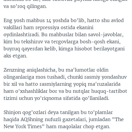
va so'roq qilingan.
Eng yosh mahbus 14 yoshda bo'lib, hatto shu avlod
vakillari ham repressiya ostida ekanini
oydinlashtiradi. Bu mahbuslar bilan savol-javoblar,
kim bu tekshiruv va tergovlarga bosh-qosh ekani,
buyruq qayerdan kelib, kimga hisobot berilayotgani
aks etgan.
Zenzning aniqlashicha, bu ma'lumotlar oldin
olinganlariga mos tushadi, chunki rasmiy yondashuv
bir xil va hatto rasmiylarning yopiq ma'ruzalarida
ham o'xshashliklar bor va bu nutqlar huquq-tartibot
tizimi uchun yo'riqnoma sifatida qo'llaniladi.
Shinjon qog'ozlari deya tanilgan bu to'plamlar
haqida AQShning nufuzli gazetalari, jumladan "The
New York Times" ham maqolalar chop etgan.