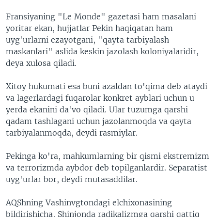
Fransiyaning "Le Monde" gazetasi ham masalani
yoritar ekan, hujjatlar Pekin haqiqatan ham
uyg'urlarni ezayotgani, "qayta tarbiyalash
maskanlari" aslida keskin jazolash koloniyalaridir,
deya xulosa qiladi.
Xitoy hukumati esa buni azaldan to'qima deb ataydi
va lagerlardagi fuqarolar konkret ayblari uchun u
yerda ekanini da'vo qiladi. Ular tuzumga qarshi
qadam tashlagani uchun jazolanmoqda va qayta
tarbiyalanmoqda, deydi rasmiylar.
Pekinga ko'ra, mahkumlarning bir qismi ekstremizm
va terrorizmda aybdor deb topilganlardir. Separatist
uyg'urlar bor, deydi mutasaddilar.
AQShning Vashinvgtondagi elchixonasining
bildirishicha, Shinjonda radikalizmga qarshi qattiq