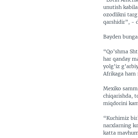
unutish kabila
ozodlikni targ
qarshidir”, -
Bayden bunga 
“Qo’shma Shta
har qanday ma
yolg’iz g’arb
Afrikaga ham 
Mexiko sammit
chiqarishda, t
miqdorini kam
“Kuchimiz birl
narxlarning ko
katta mavhumli