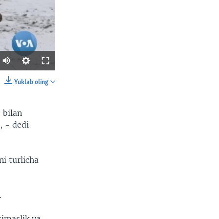
Yuklab oling
SHARE
 bilan
, - dedi
i turlicha
width
px
.
simaslik va