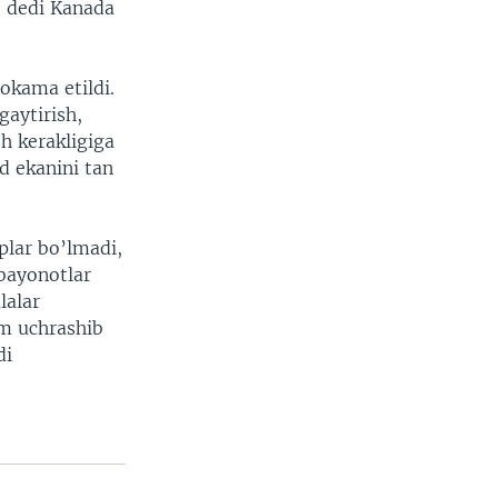
 - dedi Kanada
kama etildi.
gaytirish,
sh kerakligiga
d ekanini tan
lar bo’lmadi,
bayonotlar
lalar
am uchrashib
di