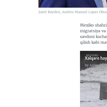
Jozef Bayden, Andres Manuel Lopes Obrad
Mexiko shahri
migratsiya va 
savdoni kuchay
qilish kabi m
Xalqaro hay
by
Amerika O