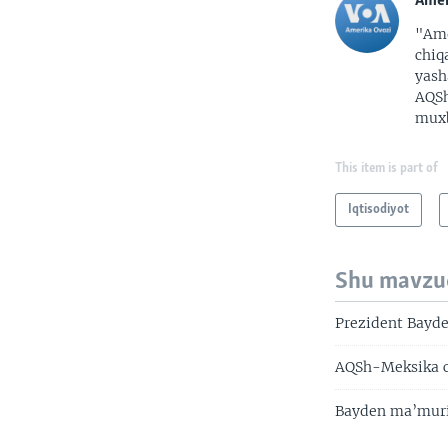
Amer
"Ame
chiq
yash
AQSh
muxb
This item is part of
Iqtisodiyot
Shu mavzu
Prezident Bayde
AQSh-Meksika c
Bayden ma’muriy