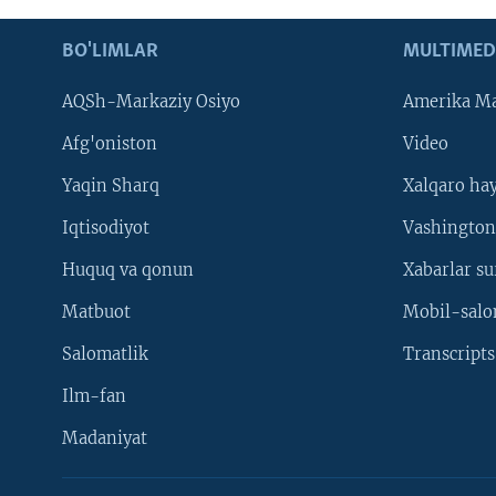
BO'LIMLAR
MULTIMED
AQSh-Markaziy Osiyo
Amerika Ma
Afg'oniston
Video
Yaqin Sharq
Xalqaro ha
Iqtisodiyot
Vashington
Huquq va qonun
Xabarlar su
Matbuot
Mobil-salo
Salomatlik
Transcripts
Ilm-fan
Madaniyat