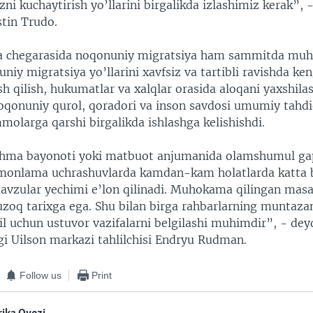
zni kuchaytirish yo’llarini birgalikda izlashimiz kerak”,
stin Trudo.
 chegarasida noqonuniy migratsiya ham sammitda muho
niy migratsiya yo’llarini xavfsiz va tartibli ravishda ken
h qilish, hukumatlar va xalqlar orasida aloqani yaxshila
noqonuniy qurol, qoradori va inson savdosi umumiy tahdi
molarga qarshi birgalikda ishlashga kelishishdi.
hma bayonoti yoki matbuot anjumanida olamshumul gap
omonlama uchrashuvlarda kamdan-kam holatlarda katta 
mavzular yechimi e’lon qilinadi. Muhokama qilingan masa
zoq tarixga ega. Shu bilan birga rahbarlarning muntaz
 yil uchun ustuvor vazifalarni belgilashi muhimdir”, - dey
i Uilson markazi tahlilchisi Endryu Rudman.
Follow us
Print