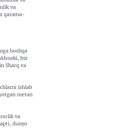
nlik va
iga qarama-
yoga boshqa
fsuski, biz
in Sharq va
hlarni ishlab
layotgan metan
rorlik va
yapti, dunyo