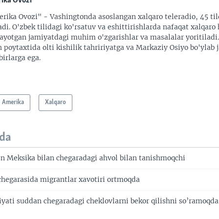
ika Ovozi
rika Ovozi" - Vashingtonda asoslangan xalqaro teleradio, 45 til
adi. O'zbek tilidagi ko'rsatuv va eshittirishlarda nafaqat xalqaro 
ayotgan jamiyatdagi muhim o'zgarishlar va masalalar yoritiladi
 poytaxtida olti kishilik tahririyatga va Markaziy Osiyo bo'ylab
irlarga ega.
Amerika
Xalqaro
da
n Meksika bilan chegaradagi ahvol bilan tanishmoqchi
hegarasida migrantlar xavotiri ortmoqda
ati suddan chegaradagi cheklovlarni bekor qilishni so’ramoqda