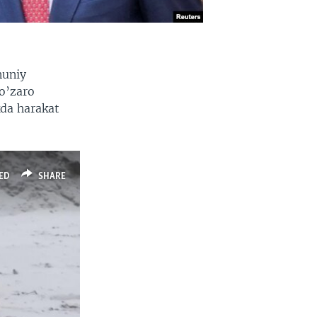
nuniy
 o’zaro
kda harakat
ED
SHARE