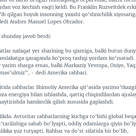
rdan voz kechish vaqti keldi. Bu Franklin Ruzveltdek erki
’ib qilgan buyuk insonning yaxshi qo’shnichilik siyosat
 dedi Andres Manuel Lopes Obrador.
shunday javob berdi:
tlar nafaqat yer sharining bu qismiga, balki butun dun
mlakatga qaraganda ko’proq tashqi yordam ko’rsatadi. A
iy yarim sharga emas, balki Markaziy Yevropa, Osiyo, Yaq
mas’ulmiz”, - dedi Amerika rahbari.
ida rahbarlar Shimoliy Amerika qit’asida yarimo’tkazgic
oza energiya bilan ishlashda, qattiq chiqindilardan ajra
aytirishda hamkorlik qilish xususida gaplashdi.
ikda. Avtoritar rahbarlarning kuchga to’lishi global beqa
’tarilishiga sabab bo’lyapti, oddiy odamlarga qiyin bo’l
kka yuz tutyapti. Rahbar va do’st sifatida bir bo’lib,