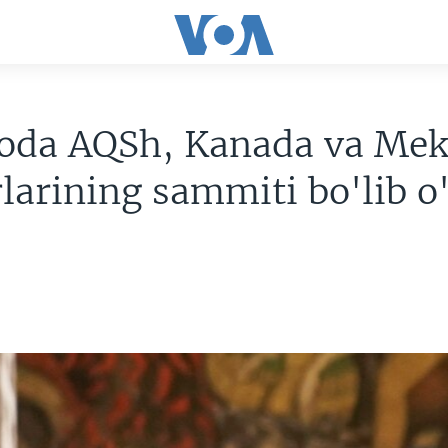
oda AQSh, Kanada va Mek
larining sammiti bo'lib o'