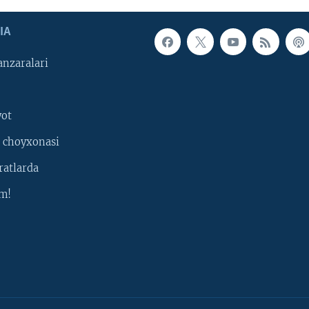
IA
nzaralari
yot
 choyxonasi
ratlarda
m!