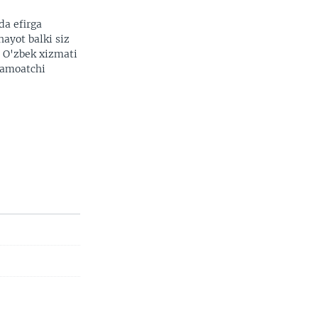
da efirga
hayot balki siz
. O'zbek xizmati
 jamoatchi