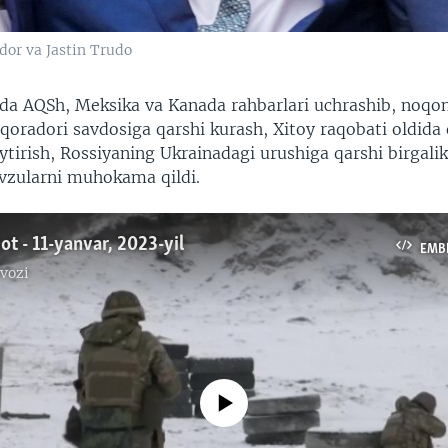
or va Jastin Trudo
da AQSh, Meksika va Kanada rahbarlari uchrashib, noqo
qoradori savdosiga qarshi kurash, Xitoy raqobati oldida
tirish, Rossiyaning Ukrainadagi urushiga qarshi birgali
avzularni muhokama qildi.
ot - 11-yanvar, 2023-yil
EMB
vozi
No media source currently available