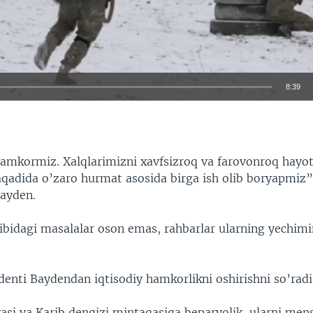
8:39
EMBED
hamkormiz. Xalqlarimizni xavfsizroq va farovonroq hayot
qadida o’zaro hurmat asosida birga ish olib boryapmiz”
Bayden.
ibidagi masalalar oson emas, rahbarlar ularning yechimin
enti Baydendan iqtisodiy hamkorlikni oshirishni so’radi
asi va Karib dengizi mintaqasiga beparvolik, ularni men