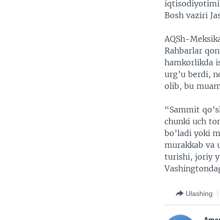
iqtisodiyotimi
Bosh vaziri Ja
AQSh-Meksika
Rahbarlar qonu
hamkorlikda is
urg’u berdi, 
olib, bu muam
“Sammit qo’s
chunki uch t
bo’ladi yoki 
murakkab va u
turishi, joriy
Vashingtondag
Ulashing