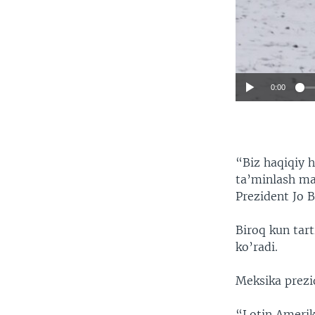
0:00
“Biz haqiqiy 
ta’minlash ma
Prezident Jo 
Biroq kun tart
ko’radi.
Meksika prezid
“Lotin Amerik