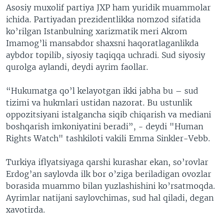
Asosiy muxolif partiya JXP ham yuridik muammolar
ichida. Partiyadan prezidentlikka nomzod sifatida
ko’rilgan Istanbulning xarizmatik meri Akrom
Imamog’li mansabdor shaxsni haqoratlaganlikda
aybdor topilib, siyosiy taqiqqa uchradi. Sud siyosiy
qurolga aylandi, deydi ayrim faollar.
“Hukumatga qo’l kelayotgan ikki jabha bu – sud
tizimi va hukmlari ustidan nazorat. Bu ustunlik
oppozitsiyani istalgancha siqib chiqarish va mediani
boshqarish imkoniyatini beradi”, - deydi "Human
Rights Watch" tashkiloti vakili Emma Sinkler-Vebb.
Turkiya iflyatsiyaga qarshi kurashar ekan, so’rovlar
Erdog’an saylovda ilk bor o’ziga beriladigan ovozlar
borasida muammo bilan yuzlashishini ko’rsatmoqda.
Ayrimlar natijani saylovchimas, sud hal qiladi, degan
xavotirda.