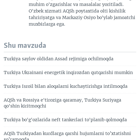
muhim o'zgarishlar va masalalar yoritiladi.
O'zbek xizmati AQSh poytaxtida olti kishilik
tahririyatga va Markaziy Osiyo bo'ylab jamoatchi
muxbirlarga ega.
Shu mavzuda
Turkiya saylov oldidan Assad rejimiga ochilmoqda
Turkiya Ukrainani energetik inqirozdan qutqarishi mumkin
Turkiya Isroil bilan aloqalarni kuchaytirishga intilmoqda
AQSh va Rossiya e'tiroziga qaramay, Turkiya Suriyaga
qo'shin kiritmoqchi
Turkiya bo'g'ozlarida neft tankerlari to'planib qolmoqda
AQSh Turkiyadan kurdlarga qarshi hujumlarni to’xtatishni
so’ramoqda