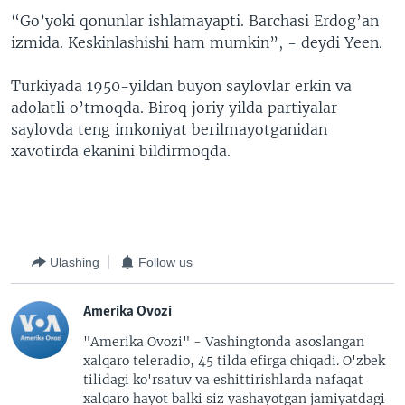
“Go’yoki qonunlar ishlamayapti. Barchasi Erdog’an
izmida. Keskinlashishi ham mumkin”, - deydi Yeen.
Turkiyada 1950-yildan buyon saylovlar erkin va
adolatli o’tmoqda. Biroq joriy yilda partiyalar
saylovda teng imkoniyat berilmayotganidan
xavotirda ekanini bildirmoqda.
Ulashing
Follow us
Amerika Ovozi
"Amerika Ovozi" - Vashingtonda asoslangan
xalqaro teleradio, 45 tilda efirga chiqadi. O'zbek
tilidagi ko'rsatuv va eshittirishlarda nafaqat
xalqaro hayot balki siz yashayotgan jamiyatdagi