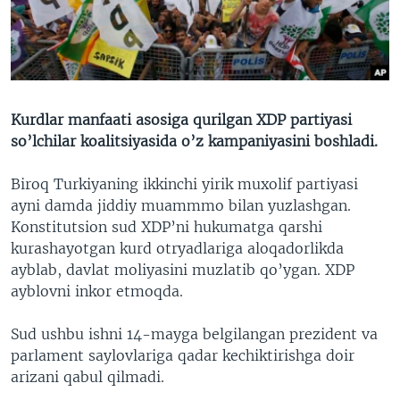
VIDEO
ODNOKLASSNIKI
XABARLAR SURATLARDA
TELEGRAM
TWITTER
SOUNDCLOUD
VOA
Kurdlar manfaati asosiga qurilgan XDP partiyasi
so’lchilar koalitsiyasida o’z kampaniyasini boshladi.
Biroq Turkiyaning ikkinchi yirik muxolif partiyasi
ayni damda jiddiy muammmo bilan yuzlashgan.
Konstitutsion sud XDP’ni hukumatga qarshi
kurashayotgan kurd otryadlariga aloqadorlikda
ayblab, davlat moliyasini muzlatib qo’ygan. XDP
ayblovni inkor etmoqda.
Sud ushbu ishni 14-mayga belgilangan prezident va
parlament saylovlariga qadar kechiktirishga doir
arizani qabul qilmadi.