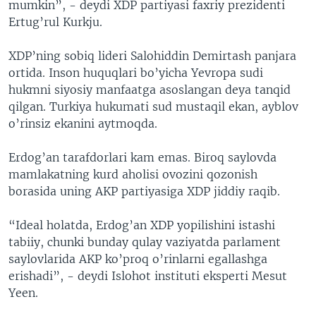
mumkin”, - deydi XDP partiyasi faxriy prezidenti
Ertug’rul Kurkju.
XDP’ning sobiq lideri Salohiddin Demirtash panjara
ortida. Inson huquqlari bo’yicha Yevropa sudi
hukmni siyosiy manfaatga asoslangan deya tanqid
qilgan. Turkiya hukumati sud mustaqil ekan, ayblov
o’rinsiz ekanini aytmoqda.
Erdog’an tarafdorlari kam emas. Biroq saylovda
mamlakatning kurd aholisi ovozini qozonish
borasida uning AKP partiyasiga XDP jiddiy raqib.
“Ideal holatda, Erdog’an XDP yopilishini istashi
tabiiy, chunki bunday qulay vaziyatda parlament
saylovlarida AKP ko’proq o’rinlarni egallashga
erishadi”, - deydi Islohot instituti eksperti Mesut
Yeen.