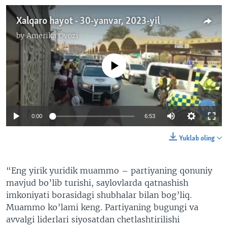
Xalqaro hayot - 30-yanvar, 2023-yil
by
Amerika Ovozi
No media source currently available
0:00
6:53
Yuklab oling
“Eng yirik yuridik muammo – partiyaning qonuniy
mavjud bo’lib turishi, saylovlarda qatnashish
imkoniyati borasidagi shubhalar bilan bog’liq.
Muammo ko’lami keng. Partiyaning bugungi va
avvalgi liderlari siyosatdan chetlashtirilishi