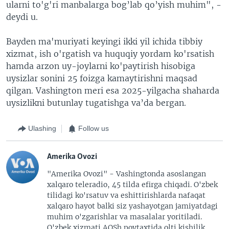
ularni to'g'ri manbalarga bog’lab qo’yish muhim", -
deydi u.
Bayden ma'muriyati keyingi ikki yil ichida tibbiy
xizmat, ish o'rgatish va huquqiy yordam ko'rsatish
hamda arzon uy-joylarni ko'paytirish hisobiga
uysizlar sonini 25 foizga kamaytirishni maqsad
qilgan. Vashington meri esa 2025-yilgacha shaharda
uysizlikni butunlay tugatishga va’da bergan.
Ulashing
Follow us
Amerika Ovozi
"Amerika Ovozi" - Vashingtonda asoslangan
xalqaro teleradio, 45 tilda efirga chiqadi. O'zbek
tilidagi ko'rsatuv va eshittirishlarda nafaqat
xalqaro hayot balki siz yashayotgan jamiyatdagi
muhim o'zgarishlar va masalalar yoritiladi.
O'zbek xizmati AQSh poytaxtida olti kishilik