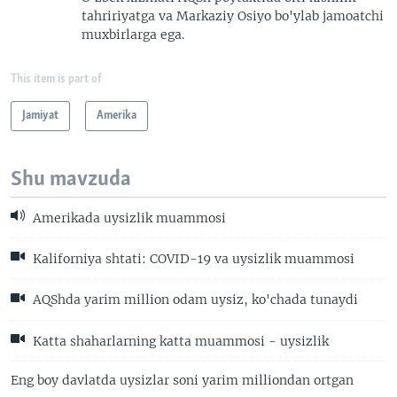
tahririyatga va Markaziy Osiyo bo'ylab jamoatchi
muxbirlarga ega.
This item is part of
Jamiyat
Amerika
Shu mavzuda
Amerikada uysizlik muammosi
Kaliforniya shtati: COVID-19 va uysizlik muammosi
AQShda yarim million odam uysiz, ko'chada tunaydi
Katta shaharlarning katta muammosi - uysizlik
Eng boy davlatda uysizlar soni yarim milliondan ortgan