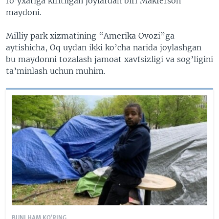
ro’yxatiga kiritilgan joylardan biri Makferson
maydoni.
Milliy park xizmatining “Amerika Ovozi”ga
aytishicha, Oq uydan ikki ko’cha narida joylashgan
bu maydonni tozalash jamoat xavfsizligi va sog’ligini
ta’minlash uchun muhim.
BUNI HAM KO'RING