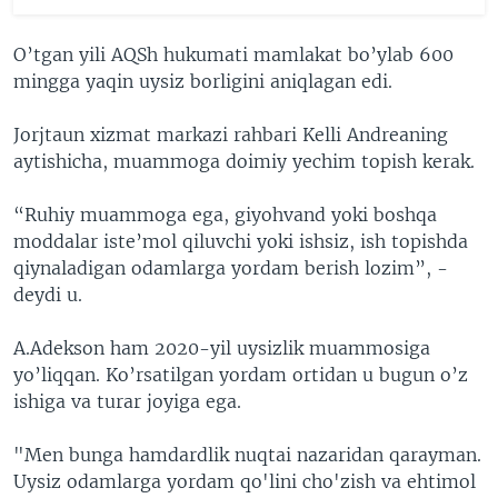
O’tgan yili AQSh hukumati mamlakat bo’ylab 600
mingga yaqin uysiz borligini aniqlagan edi.
Jorjtaun xizmat markazi rahbari Kelli Andreaning
aytishicha, muammoga doimiy yechim topish kerak.
“Ruhiy muammoga ega, giyohvand yoki boshqa
moddalar iste’mol qiluvchi yoki ishsiz, ish topishda
qiynaladigan odamlarga yordam berish lozim”, -
deydi u.
A.Adekson ham 2020-yil uysizlik muammosiga
yo’liqqan. Ko’rsatilgan yordam ortidan u bugun o’z
ishiga va turar joyiga ega.
"Men bunga hamdardlik nuqtai nazaridan qarayman.
Uysiz odamlarga yordam qo'lini cho'zish va ehtimol