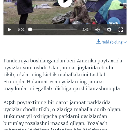
No media source currently available
VIDEO
ODNOKLASSNIKI
XABARLAR SURATLARDA
TELEGRAM
TWITTER
0:00
2:41
SOUNDCLOUD
VOA
Yuklab oling
Pandemiya boshlangandan beri Amerika poytaxtida
uysizlar soni oshdi. Ular jamoat joylarida chodir
tikib, o’zlarining kichik mahallalarini tashkil
etmoqda. Hukumat esa uysizlarning jamoat
maydonlarini egallab olishiga qarshi kurashmoqda.
AQSh poytaxtining bir qator jamoat parklarida
uysizlar chodir tikib, o’zlariga mahalla qurib olgan.
Hukumat yil oxirigacha parklarni uysizlardan
butunlay tozalashni maqsad qilgan. Tozalash