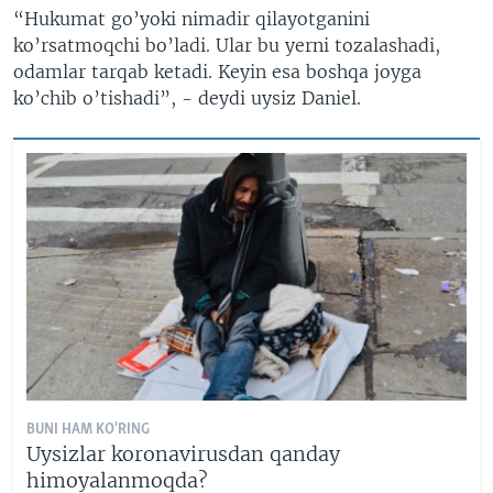
“Hukumat go’yoki nimadir qilayotganini
ko’rsatmoqchi bo’ladi. Ular bu yerni tozalashadi,
odamlar tarqab ketadi. Keyin esa boshqa joyga
ko’chib o’tishadi”, - deydi uysiz Daniel.
BUNI HAM KO'RING
Uysizlar koronavirusdan qanday
himoyalanmoqda?