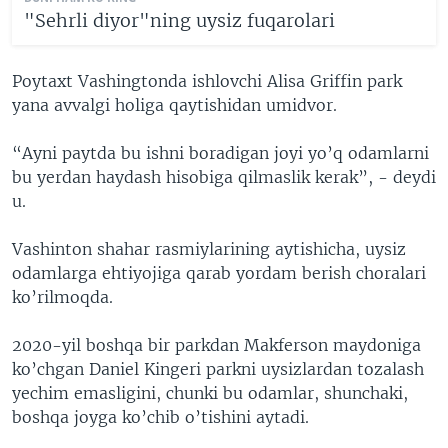
"Sehrli diyor"ning uysiz fuqarolari
Poytaxt Vashingtonda ishlovchi Alisa Griffin park
yana avvalgi holiga qaytishidan umidvor.
“Ayni paytda bu ishni boradigan joyi yo’q odamlarni
bu yerdan haydash hisobiga qilmaslik kerak”, - deydi
u.
Vashinton shahar rasmiylarining aytishicha, uysiz
odamlarga ehtiyojiga qarab yordam berish choralari
ko’rilmoqda.
2020-yil boshqa bir parkdan Makferson maydoniga
ko’chgan Daniel Kingeri parkni uysizlardan tozalash
yechim emasligini, chunki bu odamlar, shunchaki,
boshqa joyga ko’chib o’tishini aytadi.