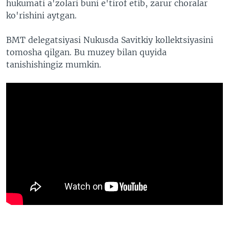
hukumati a'zolari buni e'tirof etib, zarur choralar
ko'rishini aytgan.
BMT delegatsiyasi Nukusda Savitkiy kollektsiyasini
tomosha qilgan. Bu muzey bilan quyida
tanishishingiz mumkin.