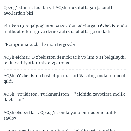
Qozog'istonlik faol bu yil AQSh mukofotlagan jasoratli
ayollardan biri
Blinken Qoraqalpog'iston yuzasidan adolatga, O'zbekistonda
matbuot erkinligi va demokratik islohotlarga undadi
"Kompromat.uzb" hamon tergovda
AQSh elchisi: O'zbekiston demokratik yo'lini o'zi belgilaydi,
lekin qadriyatlarimiz o'zgarmas
AQSh, O'zbekiston bosh diplomatlari Vashingtonda muloqot
qildi
AQSh: Tojikiston, Turkmaniston - "alohida xavotirga molik
davlatlar"
AQSh ekspertlari: Qozog'istonda yana bir nodemokratik
saylov
Qoraqalpog'iston HRW e'tiborida, "o'ldiruvchi qurollar"