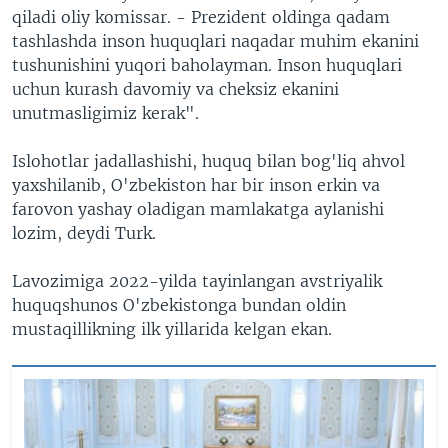
qiladi oliy komissar. - Prezident oldinga qadam
tashlashda inson huquqlari naqadar muhim ekanini
tushunishini yuqori baholayman. Inson huquqlari
uchun kurash davomiy va cheksiz ekanini
unutmasligimiz kerak".
Islohotlar jadallashishi, huquq bilan bog'liq ahvol
yaxshilanib, O'zbekiston har bir inson erkin va
farovon yashay oladigan mamlakatga aylanishi
lozim, deydi Turk.
Lavozimiga 2022-yilda tayinlangan avstriyalik
huquqshunos O'zbekistonga bundan oldin
mustaqillikning ilk yillarida kelgan ekan.