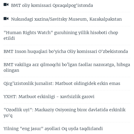
BMT oliy komissari Qoraqalpog'istonda
Nukusdagi xazina/Savitsky Museum, Karakalpakstan
"Human Rights Watch" guruhining yillik hisoboti chop
etildi
BMT Inson huquqlari bo‘yicha Oliy komissari O'zbekistonda
BMT vakiliga arz qilmoqchi bo’lgan faollar nazoratga, hibsga
olingan
Qirg’izistonlik jurnalist: Matbuot oldingidek erkin emas
YXHT: Matbuot erkinligi - xavfsizlik garovi
"Ozodlik uyi": Markaziy Osiyoning biror davlatida erkinlik
yo'q
Yilning "eng jasur" ayollari Oq uyda taqdirlandi