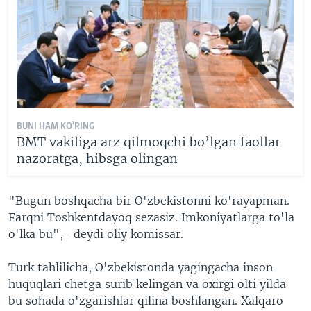
BUNI HAM KO'RING
BMT vakiliga arz qilmoqchi bo’lgan faollar
nazoratga, hibsga olingan
"Bugun boshqacha bir O'zbekistonni ko'rayapman.
Farqni Toshkentdayoq sezasiz. Imkoniyatlarga to'la
o'lka bu",- deydi oliy komissar.
Turk tahlilicha, O'zbekistonda yagingacha inson
huquqlari chetga surib kelingan va oxirgi olti yilda
bu sohada o'zgarishlar qilina boshlangan. Xalqaro