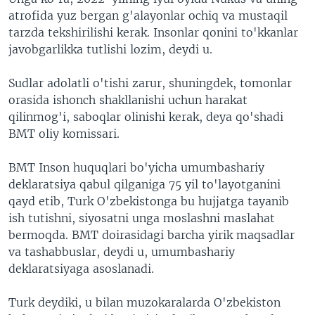
atrofida yuz bergan g'alayonlar ochiq va mustaqil
tarzda tekshirilishi kerak. Insonlar qonini to'kkanlar
javobgarlikka tutlishi lozim, deydi u.
Sudlar adolatli o'tishi zarur, shuningdek, tomonlar
orasida ishonch shakllanishi uchun harakat
qilinmog'i, saboqlar olinishi kerak, deya qo'shadi
BMT oliy komissari.
BMT Inson huquqlari bo'yicha umumbashariy
deklaratsiya qabul qilganiga 75 yil to'layotganini
qayd etib, Turk O'zbekistonga bu hujjatga tayanib
ish tutishni, siyosatni unga moslashni maslahat
bermoqda. BMT doirasidagi barcha yirik maqsadlar
va tashabbuslar, deydi u, umumbashariy
deklaratsiyaga asoslanadi.
Turk deydiki, u bilan muzokaralarda O'zbekiston