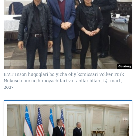
BMT Inson huquqlari bo'yicha oliy komissari Volker Turk
Nukusda huquq himoyachilari va faollar bilan, 14-mart,
2023