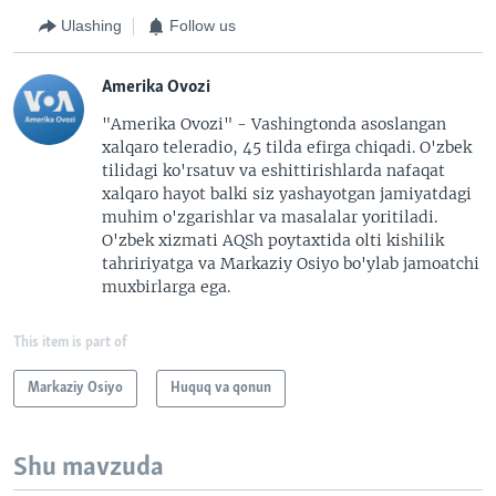
Ulashing
Follow us
Amerika Ovozi
"Amerika Ovozi" - Vashingtonda asoslangan
xalqaro teleradio, 45 tilda efirga chiqadi. O'zbek
tilidagi ko'rsatuv va eshittirishlarda nafaqat
xalqaro hayot balki siz yashayotgan jamiyatdagi
muhim o'zgarishlar va masalalar yoritiladi.
O'zbek xizmati AQSh poytaxtida olti kishilik
tahririyatga va Markaziy Osiyo bo'ylab jamoatchi
muxbirlarga ega.
This item is part of
Markaziy Osiyo
Huquq va qonun
Shu mavzuda