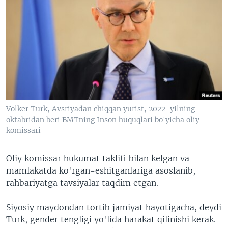
Volker Turk, Avsriyadan chiqqan yurist, 2022-yilning
oktabridan beri BMTning Inson huquqlari bo'yicha oliy
komissari
Oliy komissar hukumat taklifi bilan kelgan va
mamlakatda ko'rgan-eshitganlariga asoslanib,
rahbariyatga tavsiyalar taqdim etgan.
Siyosiy maydondan tortib jamiyat hayotigacha, deydi
Turk, gender tengligi yo'lida harakat qilinishi kerak.