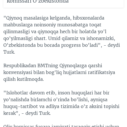
komissari O'zbekistonda
"Qiynoq masalasiga kelganda, hibsxonalarda
mahbuslarga noinsoniy munosabatga toqat
qilinmasligi va qiynoqqa hech bir holatda yo'l
qo'yilmasligi shart. Umid qilamiz va ishonamizki,
O'zbekistonda bu borada progress bo'ladi", - deydi
Turk.
Respublikadan BMTning Qiynoqlarga qarshi
konvensiyasi bilan bog'liq hujjatlarni ratifikatsiya
qilish kutilmoqda.
"Islohotlar davom etib, inson huquqlari har bir
yo'nalishda birlamchi o'rinda bo'lishi, ayniqsa
huquq-tartibot va adliya tizimida o'z aksini topishi
kerak", - deydi Turk.
Oliy komissar fuqaro jamiyati taraqqiy etishi uchun