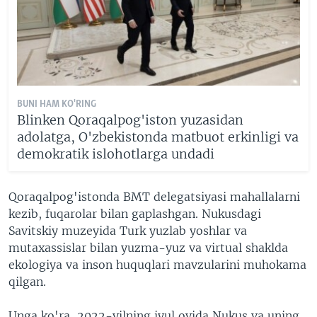
BUNI HAM KO'RING
Blinken Qoraqalpog'iston yuzasidan
adolatga, O'zbekistonda matbuot erkinligi va
demokratik islohotlarga undadi
Qoraqalpog'istonda BMT delegatsiyasi mahallalarni
kezib, fuqarolar bilan gaplashgan. Nukusdagi
Savitskiy muzeyida Turk yuzlab yoshlar va
mutaxassislar bilan yuzma-yuz va virtual shaklda
ekologiya va inson huquqlari mavzularini muhokama
qilgan.
Unga ko'ra, 2022-yilning iyul oyida Nukus va uning