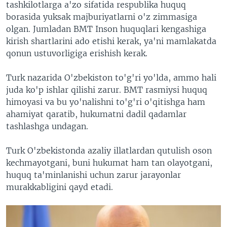
tashkilotlarga a'zo sifatida respublika huquq
borasida yuksak majburiyatlarni o'z zimmasiga
olgan. Jumladan BMT Inson huquqlari kengashiga
kirish shartlarini ado etishi kerak, ya'ni mamlakatda
qonun ustuvorligiga erishish kerak.
Turk nazarida O'zbekiston to'g'ri yo'lda, ammo hali
juda ko'p ishlar qilishi zarur. BMT rasmiysi huquq
himoyasi va bu yo'nalishni to'g'ri o'qitishga ham
ahamiyat qaratib, hukumatni dadil qadamlar
tashlashga undagan.
Turk O'zbekistonda azaliy illatlardan qutulish oson
kechmayotgani, buni hukumat ham tan olayotgani,
huquq ta'minlanishi uchun zarur jarayonlar
murakkabligini qayd etadi.