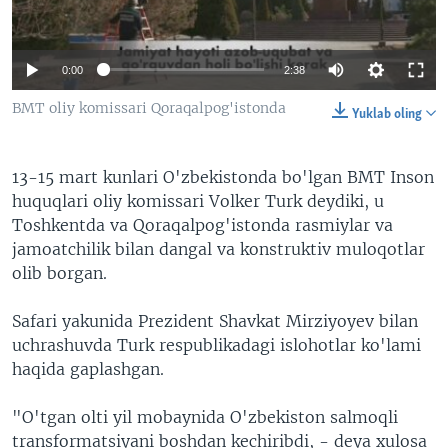
VIDEO
ODNOKLASSNIKI
XABARLAR SURATLARDA
TELEGRAM
0:00
2:38
TWITTER
BMT oliy komissari Qoraqalpog'istonda
Yuklab oling
SOUNDCLOUD
VOA
13-15 mart kunlari O'zbekistonda bo'lgan BMT Inson
huquqlari oliy komissari Volker Turk deydiki, u
Toshkentda va Qoraqalpog'istonda rasmiylar va
jamoatchilik bilan dangal va konstruktiv muloqotlar
olib borgan.
Safari yakunida Prezident Shavkat Mirziyoyev bilan
uchrashuvda Turk respublikadagi islohotlar ko'lami
haqida gaplashgan.
"O'tgan olti yil mobaynida O'zbekiston salmoqli
transformatsiyani boshdan kechiribdi, - deya xulosa