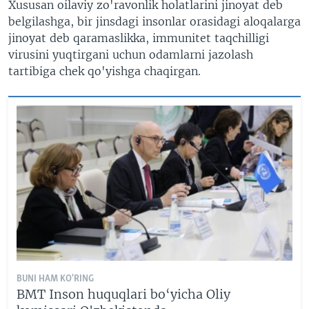
Xususan oilaviy zo'ravonlik holatlarini jinoyat deb
belgilashga, bir jinsdagi insonlar orasidagi aloqalarga
jinoyat deb qaramaslikka, immunitet taqchilligi
virusini yuqtirgani uchun odamlarni jazolash
tartibiga chek qo'yishga chaqirgan.
BUNI HAM KO'RING
BMT Inson huquqlari bo‘yicha Oliy