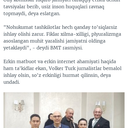
tavsiyalar berib, usiz inson huquqlari ravnaq
topmaydi, deya eslatgan.
"Nohukumat tashkilotlar hech qanday to'siqlarsiz
ishlay olishi zarur. Fiklar xilma-xilligi, plyuralizmga
asoslangan muhit yaralishi jamiyatni oldinga
yetaklaydi", - deydi BMT rasmiysi.
Erkin matbuot va erkin internet ahamiyati haqida
ham ta'kidlar ekan, Volker Turk jurnalistlar bemalol
ishlay olsin, so'z erkinligi hurmat qilinsin, deya
undadi.