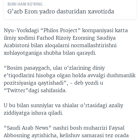
BUNI HAM KO'RING
G’arb Eron yadro dasturidan xavotirda
Nyu-Yorkdagi “Philos Project” kompaniyasi katta
ilmiy xodimi Farhod Rizoiy Eronning Saudiya
Arabistoni bilan aloqalarni normallashtirishni
xohlayotganiga shubha bilan qaraydi.
“Bosim pasaygach, ular o‘zlarining diniy
e’tiqodlarini hisobga olgan holda avvalgi dushmanlik
pozitsiyasiga qaytishadi”, - deb yozdi u
“Twitter”dagi sahifasida.
U bu bilan sunniylar va shialar o’rtasidagi azaliy
ziddiyatga ishora qiladi.
“Saudi Arab News” nashri bosh muharriri Faysal
Abbosning aytishicha, kelishuv samarasi tez orada