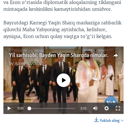
va Eron o‘rtasida diplomatik aloqalarning tiklangani
mintaqada keskinlikni kamaytirishidan umidvor.
Bayrutdagi Karnegi Yaqin Sharq markaziga rahbarlik
qiluvchi Maha Yahyoning aytishicha, kelishuv,
ayniqsa, Eron uchun qulay vaqtga to’g’ri kelgan.
Yil sarhisobi: Bayden Yaqin Sharqda nimalarga erishdi?
by
Amerika Ovozi
No media source currently available
0:00
3:15
Yuklab oling