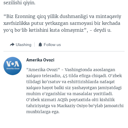
sezilishi qiyin.
“Biz Eronning qirq yillik dushmanligi va mintaqaviy
xavfsizlikka putur yetkazgan sarmoyasi bir kechada
yoʻq boʻlib ketishini kuta olmaymiz”, - deydi u.
Ulashing
Follow us
Amerika Ovozi
"Amerika Ovozi" - Vashingtonda asoslangan
xalqaro teleradio, 45 tilda efirga chiqadi. O'zbek
tilidagi ko'rsatuv va eshittirishlarda nafaqat
xalqaro hayot balki siz yashayotgan jamiyatdagi
muhim o'zgarishlar va masalalar yoritiladi.
O'zbek xizmati AQSh poytaxtida olti kishilik
tahririyatga va Markaziy Osiyo bo'ylab jamoatchi
muxbirlarga ega.