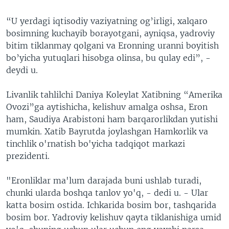
“U yerdagi iqtisodiy vaziyatning og’irligi, xalqaro
bosimning kuchayib borayotgani, ayniqsa, yadroviy
bitim tiklanmay qolgani va Eronning uranni boyitish
bo’yicha yutuqlari hisobga olinsa, bu qulay edi”, -
deydi u.
Livanlik tahlilchi Daniya Koleylat Xatibning “Amerika
Ovozi”ga aytishicha, kelishuv amalga oshsa, Eron
ham, Saudiya Arabistoni ham barqarorlikdan yutishi
mumkin. Xatib Bayrutda joylashgan Hamkorlik va
tinchlik o'rnatish bo'yicha tadqiqot markazi
prezidenti.
"Eronliklar ma'lum darajada buni ushlab turadi,
chunki ularda boshqa tanlov yo'q, - dedi u. - Ular
katta bosim ostida. Ichkarida bosim bor, tashqarida
bosim bor. Yadroviy kelishuv qayta tiklanishiga umid