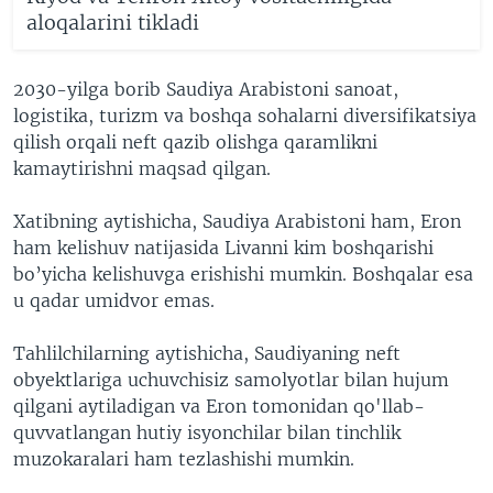
aloqalarini tikladi
2030-yilga borib Saudiya Arabistoni sanoat,
logistika, turizm va boshqa sohalarni diversifikatsiya
qilish orqali neft qazib olishga qaramlikni
kamaytirishni maqsad qilgan.
Xatibning aytishicha, Saudiya Arabistoni ham, Eron
ham kelishuv natijasida Livanni kim boshqarishi
bo’yicha kelishuvga erishishi mumkin. Boshqalar esa
u qadar umidvor emas.
Tahlilchilarning aytishicha, Saudiyaning neft
obyektlariga uchuvchisiz samolyotlar bilan hujum
qilgani aytiladigan va Eron tomonidan qo'llab-
quvvatlangan hutiy isyonchilar bilan tinchlik
muzokaralari ham tezlashishi mumkin.