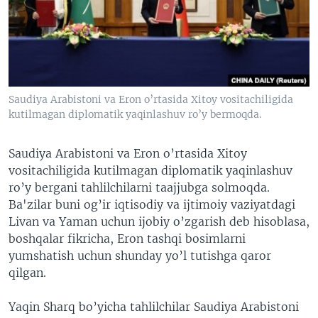
VIDEO
ODNOKLASSNIKI
XABARLAR SURATLARDA
TELEGRAM
TWITTER
SOUNDCLOUD
VOA
Saudiya Arabistoni va Eron o’rtasida Xitoy vositachiligida
kutilmagan diplomatik yaqinlashuv ro’y bermoqda.
Saudiya Arabistoni va Eron o’rtasida Xitoy
vositachiligida kutilmagan diplomatik yaqinlashuv
ro’y bergani tahlilchilarni taajjubga solmoqda.
Ba'zilar buni og’ir iqtisodiy va ijtimoiy vaziyatdagi
Livan va Yaman uchun ijobiy o’zgarish deb hisoblasa,
boshqalar fikricha, Eron tashqi bosimlarni
yumshatish uchun shunday yo’l tutishga qaror
qilgan.
Yaqin Sharq bo’yicha tahlilchilar Saudiya Arabistoni