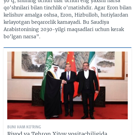
yo'q, shuning uchun ular uchun eng yaxshi narsa
qo'shnilari bilan tinchlik o'rnatishdir. Agar Eron bilan
kelishuv amalga oshsa, Eron, Hizbulloh, hutiylardan
kelayotgan beqarorlik kamayadi. Bu Saudiya
Arabistonining 2030-yilgi maqsadlari uchun kerak
bo'lgan narsa”.
BUNI HAM KO'RING
Riyod va Tehron Xitoy vositachiligida