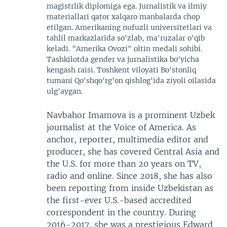
magistrlik diplomiga ega. Jurnalistik va ilmiy
materiallari qator xalqaro manbalarda chop
etilgan. Amerikaning nufuzli universitetlari va
tahlil markazlarida so'zlab, ma'ruzalar o'qib
keladi. "Amerika Ovozi" oltin medali sohibi.
Tashkilotda gender va jurnalistika bo'yicha
kengash raisi. Toshkent viloyati Bo'stonliq
tumani Qo'shqo'rg'on qishlog'ida ziyoli oilasida
ulg'aygan.
Navbahor Imamova is a prominent Uzbek
journalist at the Voice of America. As
anchor, reporter, multimedia editor and
producer, she has covered Central Asia and
the U.S. for more than 20 years on TV,
radio and online. Since 2018, she has also
been reporting from inside Uzbekistan as
the first-ever U.S.-based accredited
correspondent in the country. During
2016-2017, she was a prestigious Edward