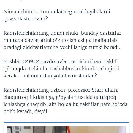
Nima uchun bu tomonlar regional loyihalarni
quvvatlashi lozim?
Ramsfeldchilarning umidi shuki, bunday dasturlar
mintaqa davlatlarini o'zaro ishlashga majburlab,
oradagi ziddiyatlarning yechilishiga turtki beradi.
Yoshlar CAMCA savdo uylari ochishni ham taklif
qilmoqda. Lekin bu tashabbuslar kimdan chiqishi
kerak - hukumatdan yoki bizneslardan?
Ramsfeldchilarning ustozi, professor Starr ularni
chuqurroq fikrlashga, g'oyalari ustida qattiqroq
ishlashga chaqirib, aks holda bu takliflar ham so'zda
qolib ketadi, deydi.