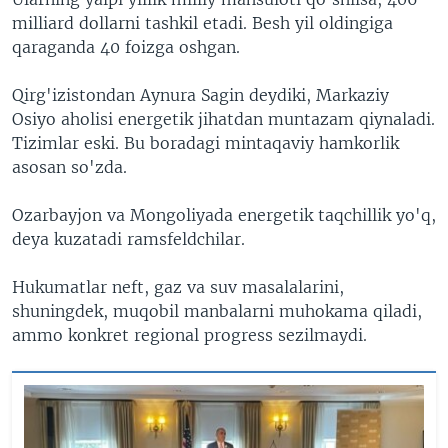
milliard dollarni tashkil etadi. Besh yil oldingiga
qaraganda 40 foizga oshgan.
Qirg'izistondan Aynura Sagin deydiki, Markaziy
Osiyo aholisi energetik jihatdan muntazam qiynaladi.
Tizimlar eski. Bu boradagi mintaqaviy hamkorlik
asosan so'zda.
Ozarbayjon va Mongoliyada energetik taqchillik yo'q,
deya kuzatadi ramsfeldchilar.
Hukumatlar neft, gaz va suv masalalarini,
shuningdek, muqobil manbalarni muhokama qiladi,
ammo konkret regional progress sezilmaydi.