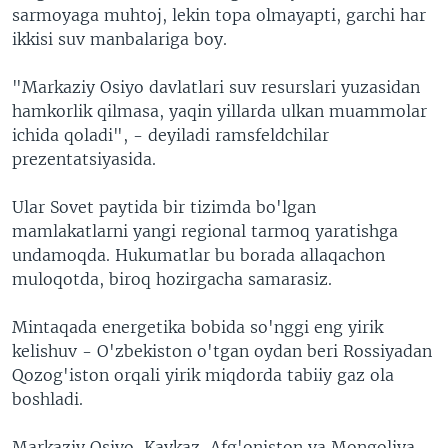
sarmoyaga muhtoj, lekin topa olmayapti, garchi har
ikkisi suv manbalariga boy.
"Markaziy Osiyo davlatlari suv resurslari yuzasidan
hamkorlik qilmasa, yaqin yillarda ulkan muammolar
ichida qoladi", - deyiladi ramsfeldchilar
prezentatsiyasida.
Ular Sovet paytida bir tizimda bo'lgan
mamlakatlarni yangi regional tarmoq yaratishga
undamoqda. Hukumatlar bu borada allaqachon
muloqotda, biroq hozirgacha samarasiz.
Mintaqada energetika bobida so'nggi eng yirik
kelishuv - O'zbekiston o'tgan oydan beri Rossiyadan
Qozog'iston orqali yirik miqdorda tabiiy gaz ola
boshladi.
Markaziy Osiyo, Kavkaz, Afg'oniston va Mongoliya