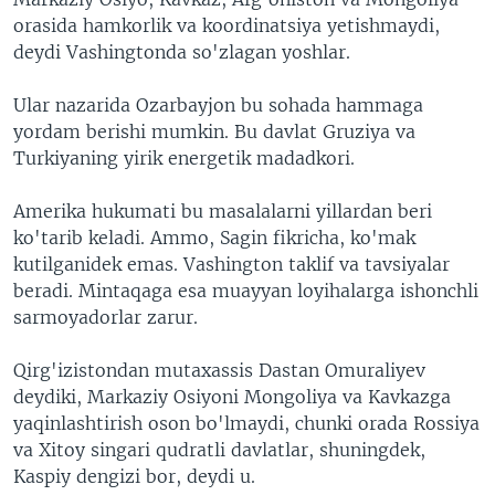
orasida hamkorlik va koordinatsiya yetishmaydi,
deydi Vashingtonda so'zlagan yoshlar.
Ular nazarida Ozarbayjon bu sohada hammaga
yordam berishi mumkin. Bu davlat Gruziya va
Turkiyaning yirik energetik madadkori.
Amerika hukumati bu masalalarni yillardan beri
ko'tarib keladi. Ammo, Sagin fikricha, ko'mak
kutilganidek emas. Vashington taklif va tavsiyalar
beradi. Mintaqaga esa muayyan loyihalarga ishonchli
sarmoyadorlar zarur.
Qirg'izistondan mutaxassis Dastan Omuraliyev
deydiki, Markaziy Osiyoni Mongoliya va Kavkazga
yaqinlashtirish oson bo'lmaydi, chunki orada Rossiya
va Xitoy singari qudratli davlatlar, shuningdek,
Kaspiy dengizi bor, deydi u.