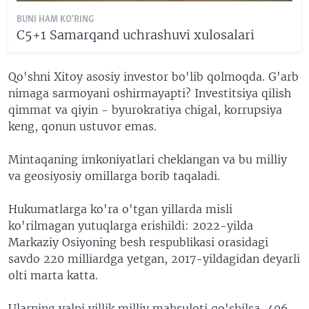
BUNI HAM KO'RING
C5+1 Samarqand uchrashuvi xulosalari
Qo'shni Xitoy asosiy investor bo'lib qolmoqda. G'arb
nimaga sarmoyani oshirmayapti? Investitsiya qilish
qimmat va qiyin - byurokratiya chigal, korrupsiya
keng, qonun ustuvor emas.
Mintaqaning imkoniyatlari cheklangan va bu milliy
va geosiyosiy omillarga borib taqaladi.
Hukumatlarga ko'ra o'tgan yillarda misli
ko'rilmagan yutuqlarga erishildi: 2022-yilda
Markaziy Osiyoning besh respublikasi orasidagi
savdo 220 milliardga yetgan, 2017-yildagidan deyarli
olti marta katta.
Ularning yalpi yillik milliy mahsuloti qo'shilsa, 406