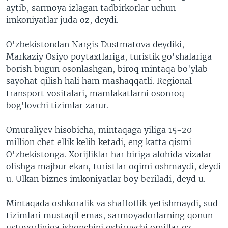
aytib, sarmoya izlagan tadbirkorlar uchun
imkoniyatlar juda oz, deydi.
O'zbekistondan Nargis Dustmatova deydiki,
Markaziy Osiyo poytaxtlariga, turistik go'shalariga
borish bugun osonlashgan, biroq mintaqa bo'ylab
sayohat qilish hali ham mashaqqatli. Regional
transport vositalari, mamlakatlarni osonroq
bog'lovchi tizimlar zarur.
Omuraliyev hisobicha, mintaqaga yiliga 15-20
million chet ellik kelib ketadi, eng katta qismi
O'zbekistonga. Xorijliklar har biriga alohida vizalar
olishga majbur ekan, turistlar oqimi oshmaydi, deydi
u. Ulkan biznes imkoniyatlar boy beriladi, deyd u.
Mintaqada oshkoralik va shaffoflik yetishmaydi, sud
tizimlari mustaqil emas, sarmoyadorlarning qonun
ustuvorligiga ishonchini oshiruvchi omillar oz.