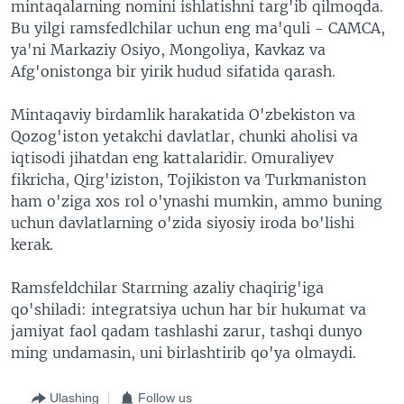
mintaqalarning nomini ishlatishni targ'ib qilmoqda.
Bu yilgi ramsfedlchilar uchun eng ma'quli - CAMCA,
ya'ni Markaziy Osiyo, Mongoliya, Kavkaz va
Afg'onistonga bir yirik hudud sifatida qarash.
Mintaqaviy birdamlik harakatida O'zbekiston va
Qozog'iston yetakchi davlatlar, chunki aholisi va
iqtisodi jihatdan eng kattalaridir. Omuraliyev
fikricha, Qirg'iziston, Tojikiston va Turkmaniston
ham o'ziga xos rol o'ynashi mumkin, ammo buning
uchun davlatlarning o'zida siyosiy iroda bo'lishi
kerak.
Ramsfeldchilar Starrning azaliy chaqirig'iga
qo'shiladi: integratsiya uchun har bir hukumat va
jamiyat faol qadam tashlashi zarur, tashqi dunyo
ming undamasin, uni birlashtirib qo'ya olmaydi.
Ulashing
Follow us