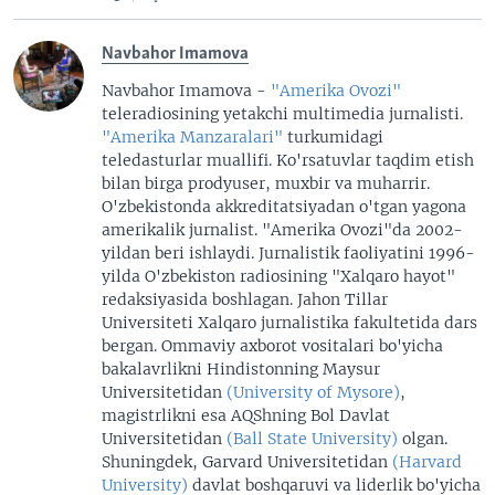
Navbahor Imamova
Navbahor Imamova -
"Amerika Ovozi"
teleradiosining yetakchi multimedia jurnalisti.
"Amerika Manzaralari"
turkumidagi
teledasturlar muallifi. Ko'rsatuvlar taqdim etish
bilan birga prodyuser, muxbir va muharrir.
O'zbekistonda akkreditatsiyadan o'tgan yagona
amerikalik jurnalist. "Amerika Ovozi"da 2002-
yildan beri ishlaydi. Jurnalistik faoliyatini 1996-
yilda O'zbekiston radiosining "Xalqaro hayot"
redaksiyasida boshlagan. Jahon Tillar
Universiteti Xalqaro jurnalistika fakultetida dars
bergan. Ommaviy axborot vositalari bo'yicha
bakalavrlikni Hindistonning Maysur
Universitetidan
(University of Mysore)
,
magistrlikni esa AQShning Bol Davlat
Universitetidan
(Ball State University)
olgan.
Shuningdek, Garvard Universitetidan
(Harvard
University)
davlat boshqaruvi va liderlik bo'yicha