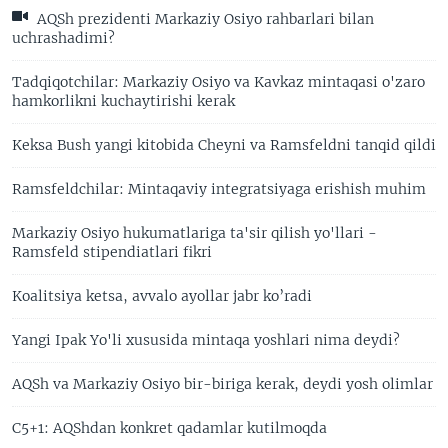
AQSh prezidenti Markaziy Osiyo rahbarlari bilan
uchrashadimi?
Tadqiqotchilar: Markaziy Osiyo va Kavkaz mintaqasi o'zaro
hamkorlikni kuchaytirishi kerak
Keksa Bush yangi kitobida Cheyni va Ramsfeldni tanqid qildi
Ramsfeldchilar: Mintaqaviy integratsiyaga erishish muhim
Markaziy Osiyo hukumatlariga ta'sir qilish yo'llari -
Ramsfeld stipendiatlari fikri
Koalitsiya ketsa, avvalo ayollar jabr ko’radi
Yangi Ipak Yo'li xususida mintaqa yoshlari nima deydi?
AQSh va Markaziy Osiyo bir-biriga kerak, deydi yosh olimlar
C5+1: AQShdan konkret qadamlar kutilmoqda