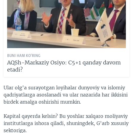
BUNI HAM KO'RING
AQSh-Markaziy Osiyo: C5+1 qanday davom
etadi?
Ular olg'a surayotgan loyihalar dunyoviy va islomiy
qadriyatlarga asoslanadi va ular nazarida har ikkisini
birdek amalga oshirishi mumkin.
Kapital qayerda kelsin? Bu yoshlar xalqaro moliyaviy
institutlarga ishora qiladi, shuningdek, G'arb xususiy
sektoriga.