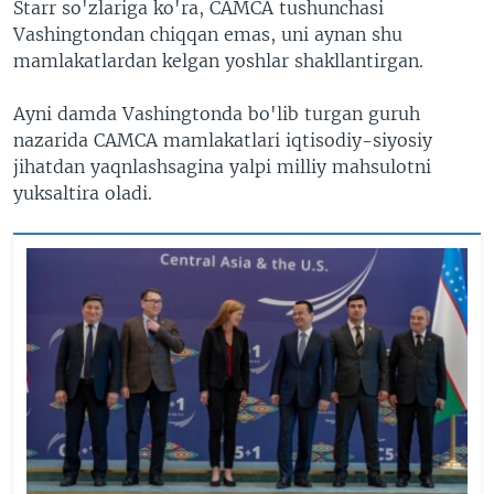
Starr so'zlariga ko'ra, CAMCA tushunchasi
Vashingtondan chiqqan emas, uni aynan shu
mamlakatlardan kelgan yoshlar shakllantirgan.
Ayni damda Vashingtonda bo'lib turgan guruh
nazarida CAMCA mamlakatlari iqtisodiy-siyosiy
jihatdan yaqnlashsagina yalpi milliy mahsulotni
yuksaltira oladi.