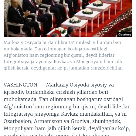
VIDEO
ODNOKLASSNIKI
XABARLAR SURATLARDA
TELEGRAM
TWITTER
SOUNDCLOUD
VOA
Markaziy Osiyoda birdamlikni ta'minlash yillardan beri
muhokamada. Tan olinmagan boshqaruv ostidagi
Afg'oniston ham regionning bir qismi, deydi liderlar.
Integratsiya jarayoniga Kavkaz va Mongoliyani ham jalb
qilish kerak, deydiganlar ko'p, jumladan ramsfeldchilar.
VASHINGTON —
Markaziy Osiyoda siyosiy va
iqtisodiy birdamlikka erishish yillardan beri
muhokamada. Tan olinmagan boshqaruv ostidagi
Afg'oniston ham regionning bir qismi, deydi liderlar.
Integratsiya jarayoniga Kavkaz mamlakatlari, ya'ni
Ozarbayjon, Armaniston va Gruziya, shuningdek,
Mongoliyani ham jalb qilish kerak, deydiganlar ko'p,
garchi shu paytgacha yuqorida tilga olingan