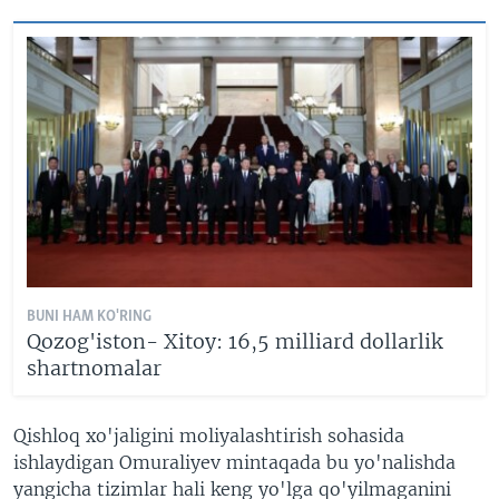
BUNI HAM KO'RING
Qozog'iston- Xitoy: 16,5 milliard dollarlik
shartnomalar
Qishloq xo'jaligini moliyalashtirish sohasida
ishlaydigan Omuraliyev mintaqada bu yo'nalishda
yangicha tizimlar hali keng yo'lga qo'yilmaganini