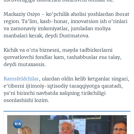
Markaziy Osiyo - ko'pchilik aholisi yoshlardan iborat
region. Ta'lim, kasb-hunar, innovatsion ish o'rinlari
va zamonaviy imkoniyatlar, jumladan moliya
manbalari kerak, deydi Dustmatova.
Kichik va o'rta biznesni, mayda tadbirkorlarni
quvvatlovchi fondlar kam, tashabbuslar esa talay,
deydi mutaxassis.
Ramsfeldchilar
, ulardan oldin kelib ketganlar singari,
e'tiborni ijtimoiy-iqtisodiy taraqqiyotga qaratadi,
ya'ni birinchi navbatda xalqning tirikchiligi
osonlashishi lozim.