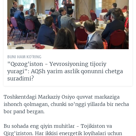
BUNI HAM KO'RING
"Qozog'iston - Yevrosiyoning tijoriy
yuragi": AQSh yarim asrlik qonunni chetga
suradimi?
Toshkentdagi Markaziy Osiyo quvvat markaziga
ishonch qolmagan, chunki so'nggi yillarda bir necha
bor pand bergan.
Bu sohada eng qiyin muhitlar - Tojikiston va
Qirg'iziston. Har ikkisi energetik loyihalari uchun