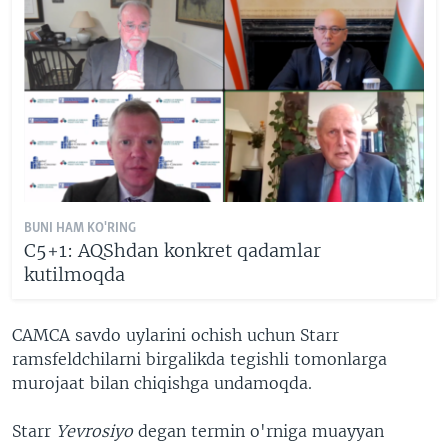
BUNI HAM KO'RING
C5+1: AQShdan konkret qadamlar
kutilmoqda
CAMCA savdo uylarini ochish uchun Starr
ramsfeldchilarni birgalikda tegishli tomonlarga
murojaat bilan chiqishga undamoqda.
Starr
Yevrosiyo
degan termin o'rniga muayyan