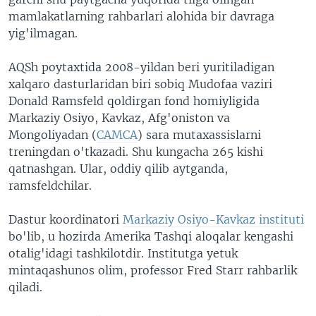
mamlakatlarning rahbarlari alohida bir davraga
yig'ilmagan.
AQSh poytaxtida 2008-yildan beri yuritiladigan
xalqaro dasturlaridan biri sobiq Mudofaa vaziri
Donald Ramsfeld qoldirgan fond homiyligida
Markaziy Osiyo, Kavkaz, Afg'oniston va
Mongoliyadan (
CAMCA
) sara mutaxassislarni
treningdan o'tkazadi. Shu kungacha 265 kishi
qatnashgan. Ular, oddiy qilib aytganda,
ramsfeldchilar.
Dastur koordinatori
Markaziy Osiyo-Kavkaz instituti
bo'lib, u hozirda Amerika Tashqi aloqalar kengashi
otalig'idagi tashkilotdir. Institutga yetuk
mintaqashunos olim, professor Fred Starr rahbarlik
qiladi.