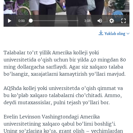
VIDEO
ODNOKLASSNIKI
XABARLAR SURATLARDA
TELEGRAM
0:00
3:08
TWITTER
Yuklab oling
SOUNDCLOUD
VOA
Talabalar to'rt yillik Amerika kolleji yoki
universitetida o'qish uchun bir yilda 40 mingdan 80
ming dollargacha sarflaydi. Agar siz xalqaro talaba
bo'lsangiz, xarajatlarni kamaytirish yo'llari mavjud.
AQShda kollej yoki universitetda o'qish qimmat va
bu ko’plab xalqaro talabalarni cho’chitadi. Ammo,
deydi mutaxassislar, pulni tejash yo'llari bor.
Evelin Levinson Vashingtondagi Amerika
universitetining xalqaro qabul bo'limi boshlig'i.
Uning so'zlariga ko'ra, grant olish – yechimlardan