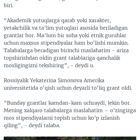
biri.
“Akademik yutuqlarga qarab yoki xarakter,
yetakchilik va ta’lim yutuqlari asosida beriladigan
grantlar bor. Ma'lum bir soha yoki etnik guruhlar
uchun maxsus stipendiyalar ham bo'lishi mumkin.
Talabalarga beradigan birinchi maslahatim - ariza
topshirishdan oldin grant talablariga qanchalik
mosligingizni tekshiring”, - deydi u.
Rossiyalik Yekaterina Simonova Amerika
universitetida o'qish uchun deyarli to'liq grant oldi.
“Bunday grantlar kamdan-kam uchraydi, lekin bor.
Mening xalqaro talabalarga maslahatim – o’zingizga
mos stipendiyalarni topish uchun ko’p izlanish
qiling”, - deydi talaba.