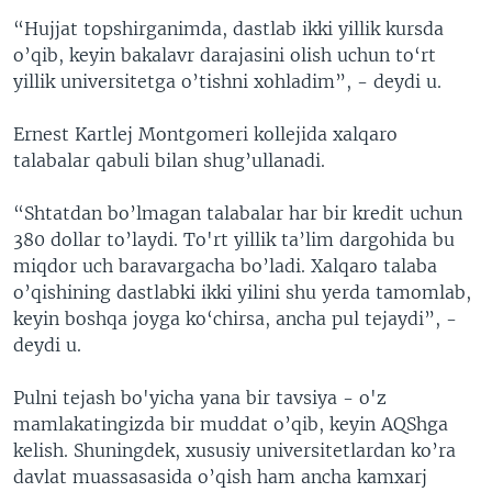
“Hujjat topshirganimda, dastlab ikki yillik kursda
o’qib, keyin bakalavr darajasini olish uchun to‘rt
yillik universitetga o’tishni xohladim”, - deydi u.
Ernest Kartlej Montgomeri kollejida xalqaro
talabalar qabuli bilan shug’ullanadi.
“Shtatdan bo’lmagan talabalar har bir kredit uchun
380 dollar to’laydi. To'rt yillik ta’lim dargohida bu
miqdor uch baravargacha bo’ladi. Xalqaro talaba
o’qishining dastlabki ikki yilini shu yerda tamomlab,
keyin boshqa joyga ko‘chirsa, ancha pul tejaydi”, -
deydi u.
Pulni tejash bo'yicha yana bir tavsiya - o'z
mamlakatingizda bir muddat o’qib, keyin AQShga
kelish. Shuningdek, xususiy universitetlardan ko’ra
davlat muassasasida o’qish ham ancha kamxarj