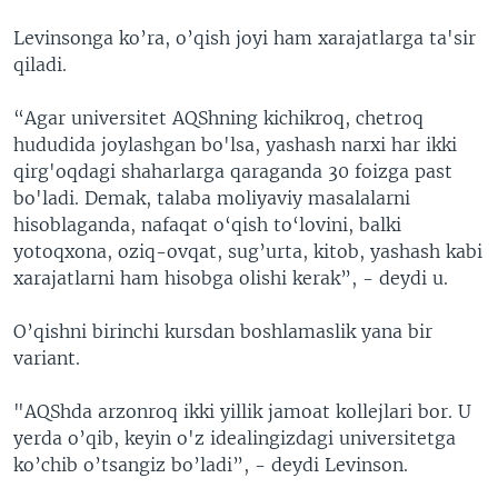
Levinsonga ko’ra, o’qish joyi ham xarajatlarga ta'sir
qiladi.
“Agar universitet AQShning kichikroq, chetroq
hududida joylashgan bo'lsa, yashash narxi har ikki
qirg'oqdagi shaharlarga qaraganda 30 foizga past
bo'ladi. Demak, talaba moliyaviy masalalarni
hisoblaganda, nafaqat o‘qish to‘lovini, balki
yotoqxona, oziq-ovqat, sug’urta, kitob, yashash kabi
xarajatlarni ham hisobga olishi kerak”, - deydi u.
O’qishni birinchi kursdan boshlamaslik yana bir
variant.
"AQShda arzonroq ikki yillik jamoat kollejlari bor. U
yerda o’qib, keyin o'z idealingizdagi universitetga
ko’chib o’tsangiz bo’ladi”, - deydi Levinson.