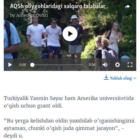
AQSh oliygohlaridagi xalqaro talabalar
by
Amerika Ovozi
No media source currently available
0:00
3:06
Yuklab oling
Turkiyalik Yasmin Sayar ham Amerika universitetida
o‘qish uchun grant oldi.
"Bu yerga kelishdan oldin yaxshilab o’rganishingizni
aytaman, chunki o’qish juda qimmat jarayon", -
deydi u.