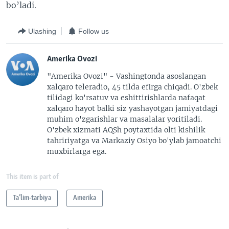
bo’ladi.
Ulashing
Follow us
Amerika Ovozi
"Amerika Ovozi" - Vashingtonda asoslangan
xalqaro teleradio, 45 tilda efirga chiqadi. O'zbek
tilidagi ko'rsatuv va eshittirishlarda nafaqat
xalqaro hayot balki siz yashayotgan jamiyatdagi
muhim o'zgarishlar va masalalar yoritiladi.
O'zbek xizmati AQSh poytaxtida olti kishilik
tahririyatga va Markaziy Osiyo bo'ylab jamoatchi
muxbirlarga ega.
This item is part of
Ta’lim-tarbiya
Amerika