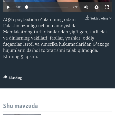
VIDEO
ODNOKLASSNIKI
0:00
7:36
XABARLAR SURATLARDA
TELEGRAM
Yuklab oling
AQSh poytaxtida o'nlab ming odam
TWITTER
Falastin ozodligi uchun namoyishda.
Mamlakatning turli qismlaridan yig'ilgan, turli elat
SOUNDCLOUD
VOA
va dinlarning vakillari, faollar, yoshlar, oddiy
fuqarolar Isroil va Amerika hukumatlaridan G'azoga
hujumlarni darhol to'xtatishni talab qilmoqda.
Efirning 5-qismi.
Ulashing
Shu mavzuda