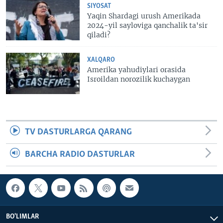
SIYOSAT
Yaqin Shardagi urush Amerikada
2024-yil sayloviga qanchalik ta'sir
qiladi?
XALQARO
Amerika yahudiylari orasida
Isroildan norozilik kuchaygan
TV DASTURLARGA QARANG
BARCHA RADIO DASTURLAR
BO'LIMLAR