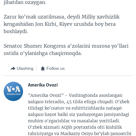
jihatdan ozaygan.
Zarur ko'mak uzatilmasa, deydi Milliy xavfsizlik
kengashidan Jon Kirbi, Kiyev urushda boy bera
boshlaydi.
Senator Shumer Kongress a'zolarini murosa yo'llari
ustida o'ylanishga chaqirmoqda.
Ulashing
Follow us
Amerika Ovozi
"Amerika Ovozi" - Vashingtonda asoslangan
xalqaro teleradio, 45 tilda efirga chiqadi. O'zbek
tilidagi ko'rsatuv va eshittirishlarda nafaqat
xalqaro hayot balki siz yashayotgan jamiyatdagi
muhim o'zgarishlar va masalalar yoritiladi.
O'zbek xizmati AQSh poytaxtida olti kishilik
tahririyatga va Markaziy Osiyo bo'ylab jamoatchi