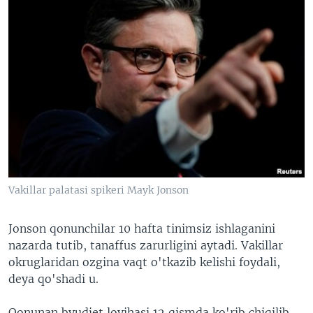
Vakillar palatasi spikeri Mayk Jonson
Jonson qonunchilar 10 hafta tinimsiz ishlaganini
nazarda tutib, tanaffus zarurligini aytadi. Vakillar
okruglaridan ozgina vaqt o'tkazib kelishi foydali,
deya qo'shadi u.
Qonunan byudjet loyihasi 12 qismda ko'rib chiqilib,