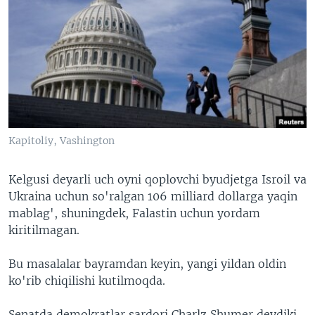
Kapitoliy, Vashington
Kelgusi deyarli uch oyni qoplovchi byudjetga Isroil va
Ukraina uchun so'ralgan 106 milliard dollarga yaqin
mablag', shuningdek, Falastin uchun yordam
kiritilmagan.
Bu masalalar bayramdan keyin, yangi yildan oldin
ko'rib chiqilishi kutilmoqda.
Senatda demokratlar sardori Charlz Shumer deydiki,