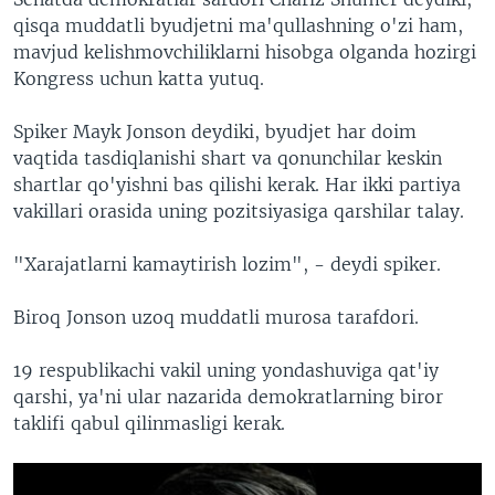
qisqa muddatli byudjetni ma'qullashning o'zi ham,
mavjud kelishmovchiliklarni hisobga olganda hozirgi
Kongress uchun katta yutuq.
Spiker Mayk Jonson deydiki, byudjet har doim
vaqtida tasdiqlanishi shart va qonunchilar keskin
shartlar qo'yishni bas qilishi kerak. Har ikki partiya
vakillari orasida uning pozitsiyasiga qarshilar talay.
"Xarajatlarni kamaytirish lozim", - deydi spiker.
Biroq Jonson uzoq muddatli murosa tarafdori.
19 respublikachi vakil uning yondashuviga qat'iy
qarshi, ya'ni ular nazarida demokratlarning biror
taklifi qabul qilinmasligi kerak.