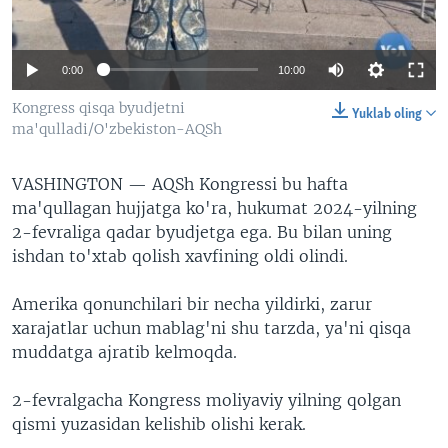
VIDEO
ODNOKLASSNIKI
XABARLAR SURATLARDA
TELEGRAM
0:00
10:00
TWITTER
Kongress qisqa byudjetni
Yuklab oling
SOUNDCLOUD
VOA
ma'qulladi/O'zbekiston-AQSh
VASHINGTON —
AQSh Kongressi bu hafta
ma'qullagan hujjatga ko'ra, hukumat 2024-yilning
2-fevraliga qadar byudjetga ega. Bu bilan uning
ishdan to'xtab qolish xavfining oldi olindi.
Amerika qonunchilari bir necha yildirki, zarur
xarajatlar uchun mablag'ni shu tarzda, ya'ni qisqa
muddatga ajratib kelmoqda.
2-fevralgacha Kongress moliyaviy yilning qolgan
qismi yuzasidan kelishib olishi kerak.