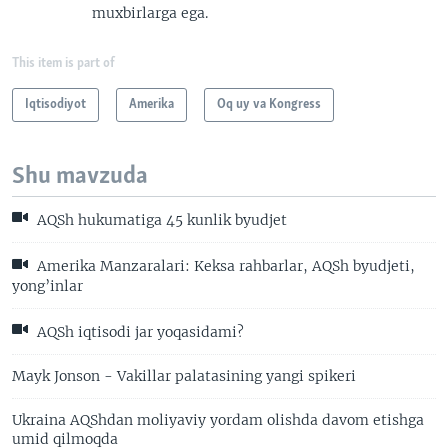
muxbirlarga ega.
This item is part of
Iqtisodiyot
Amerika
Oq uy va Kongress
Shu mavzuda
AQSh hukumatiga 45 kunlik byudjet
Amerika Manzaralari: Keksa rahbarlar, AQSh byudjeti,
yong’inlar
AQSh iqtisodi jar yoqasidami?
Mayk Jonson - Vakillar palatasining yangi spikeri
Ukraina AQShdan moliyaviy yordam olishda davom etishga
umid qilmoqda