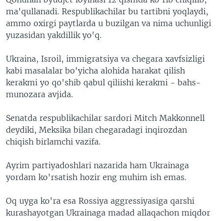
ma'qullanadi. Respublikachilar bu tartibni yoqlaydi,
ammo oxirgi paytlarda u buzilgan va nima uchunligi
yuzasidan yakdillik yo'q.
Ukraina, Isroil, immigratsiya va chegara xavfsizligi
kabi masalalar bo'yicha alohida harakat qilish
kerakmi yo qo'shib qabul qiliishi kerakmi - bahs-
munozara avjida.
Senatda respublikachilar sardori Mitch Makkonnell
deydiki, Meksika bilan chegaradagi inqirozdan
chiqish birlamchi vazifa.
Ayrim partiyadoshlari nazarida ham Ukrainaga
yordam ko'rsatish hozir eng muhim ish emas.
Oq uyga ko'ra esa Rossiya aggressiyasiga qarshi
kurashayotgan Ukrainaga madad allaqachon miqdor