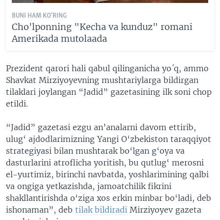
BUNI HAM KO'RING
Cho'lponning "Kecha va kunduz" romani
Amerikada mutolaada
Prezident qarori hali qabul qilinganicha yo´q, ammo
Shavkat Mirziyoyevning mushtariylarga bildirgan
tilaklari joylangan “Jadid” gazetasining ilk soni chop
etildi.
“Jadid” gazetasi ezgu an’analarni davom ettirib,
ulug‘ ajdodlarimizning Yangi O‘zbekiston taraqqiyot
strategiyasi bilan mushtarak bo‘lgan g‘oya va
dasturlarini atrof­licha yoritish, bu qutlug‘ merosni
el-yurtimiz, birinchi navbatda, yoshlarimining qalbi
va ongiga yetkazishda, jamoat­chilik fikrini
shakllantirishda o‘ziga xos erkin minbar bo‘ladi, deb
ishonaman”, deb
tilak bildiradi
Mirziyoyev gazeta