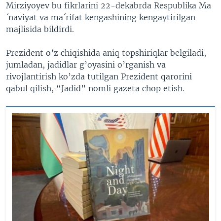
Mirziyoyev bu fikrlarini 22-dekabrda Respublika Ma
´naviyat va ma´rifat kengashining kengaytirilgan
majlisida bildirdi.
Prezident o’z chiqishida aniq topshiriqlar belgiladi,
jumladan, jadidlar g’oyasini o’rganish va
rivojlantirish ko’zda tutilgan Prezident qarorini
qabul qilish, “Jadid” nomli gazeta chop etish.