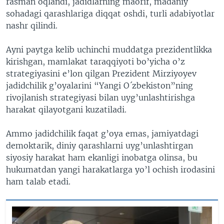
rasman oqlandi, jadidlarning maorif, madaniy
sohadagi qarashlariga diqqat oshdi, turli adabiyotlar
nashr qilindi.
Ayni paytga kelib uchinchi muddatga prezidentlikka
kirishgan, mamlakat taraqqiyoti bo’yicha o’z
strategiyasini e’lon qilgan Prezident Mirziyoyev
jadidchilik g’oyalarini “Yangi O´zbekiston”ning
rivojlanish strategiyasi bilan uyg’unlashtirishga
harakat qilayotgani kuzatiladi.
Ammo jadidchilik faqat g’oya emas, jamiyatdagi
demoktarik, diniy qarashlarni uyg’unlashtirgan
siyosiy harakat ham ekanligi inobatga olinsa, bu
hukumatdan yangi harakatlarga yo’l ochish irodasini
ham talab etadi.