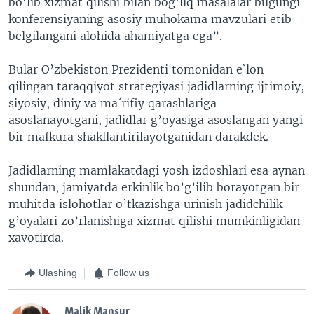
bo‘lib xizmat qilishi bilan bog‘liq masalalar bugungi
konferensiyaning asosiy muhokama mavzulari etib
belgilangani alohida ahamiyatga ega”.
Bular O’zbekiston Prezidenti tomonidan e`lon
qilingan taraqqiyot strategiyasi jadidlarning ijtimoiy,
siyosiy, diniy va ma´rifiy qarashlariga
asoslanayotgani, jadidlar g’oyasiga asoslangan yangi
bir mafkura shakllantirilayotganidan darakdek.
Jadidlarning mamlakatdagi yosh izdoshlari esa aynan
shundan, jamiyatda erkinlik bo’g’ilib borayotgan bir
muhitda islohotlar o’tkazishga urinish jadidchilik
g’oyalari zo’rlanishiga xizmat qilishi mumkinligidan
xavotirda.
Ulashing
Follow us
Malik Mansur