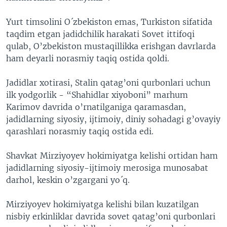
Yurt timsolini O´zbekiston emas, Turkiston sifatida
taqdim etgan jadidchilik harakati Sovet ittifoqi
qulab, O’zbekiston mustaqillikka erishgan davrlarda
ham deyarli norasmiy taqiq ostida qoldi.
Jadidlar xotirasi, Stalin qatag’oni qurbonlari uchun
ilk yodgorlik - “Shahidlar xiyoboni” marhum
Karimov davrida o’rnatilganiga qaramasdan,
jadidlarning siyosiy, ijtimoiy, diniy sohadagi g’ovayiy
qarashlari norasmiy taqiq ostida edi.
Shavkat Mirziyoyev hokimiyatga kelishi ortidan ham
jadidlarning siyosiy-ijtimoiy merosiga munosabat
darhol, keskin o’zgargani yo´q.
Mirziyoyev hokimiyatga kelishi bilan kuzatilgan
nisbiy erkinliklar davrida sovet qatag’oni qurbonlari