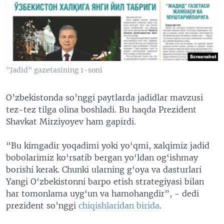
VIDEO
ODNOKLASSNIKI
XABARLAR SURATLARDA
TELEGRAM
TWITTER
SOUNDCLOUD
VOA
"Jadid" gazetasining 1-soni
O’zbekistonda so’nggi paytlarda jadidlar mavzusi
tez-tez tilga olina boshladi. Bu haqda Prezident
Shavkat Mirziyoyev ham gapirdi.
“Bu kimgadir yoqadimi yoki yo‘qmi, xalqimiz jadid
bobolarimiz ko‘rsatib bergan yo‘ldan og‘ishmay
borishi kerak. Chunki ularning g‘oya va dasturlari
Yangi O‘zbekistonni barpo etish strategiyasi bilan
har tomonlama uyg‘un va hamohangdir”, - dedi
prezident so’nggi
chiqishlaridan birida
.