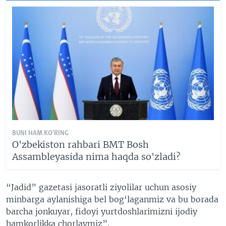
BUNI HAM KO'RING
O'zbekiston rahbari BMT Bosh
Assambleyasida nima haqda so'zladi?
“Jadid” gazetasi jasoratli ziyolilar uchun asosiy
minbarga aylanishiga bel bog‘laganmiz va bu borada
barcha jonkuyar, fidoyi yurtdoshlarimizni ijodiy
hamkorlikka chorlaymiz”.