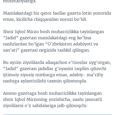
mushtariylariga.
Mamlakatdagi bir qator faollar gazeta lotin yozuvida
emas, kirillcha chiqqanidan norozi bo’ldi.
Shoir Iqbol Mirzo bosh muharrirlikka tayinlangan
“Jadid” gazetasi mamlakatdagi eng ko’hna
nashrlardan bo’lgan “O´zbekiston adabiyoti va
san’ati” gazetasi negizida tashkil qilingan.
Bu ayrim ziyolilarda allaqachon e’tirozlar uyg‘otgan,
“Jadid” gazetasi jadidlar g’oyasini taqdim qiluvchi
ijtimoiy siyosiy minbarga emas, adabiy- ma’rifiy
nashrga aylantirilishi taxmin qilinmoqda.
Ammo gazetaga bosh muharrirlikka tayinlangan
shoir Iqbol Mirzoning yozishicha, nashr jasoratli
ziyolilarni o’z sahifalariga jalb qilmoqchi: