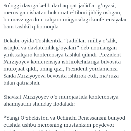
So`nggi davrga kelib darhaqiqat jadidlar g’oyasi,
merosiga nisbatan hukumat e’tibori jiddiy oshgan,
bu mavzuga doir xalqaro miqyosdagi konferensiyalar
ham tashkil qilinmoqda.
Dekabr oyida Toshkentda “Jadidlar: milliy o’zlik,
istiqlol va davlatchilik g’oyalari” deb nomlangan
yirik xalqaro konferensiya tashkil qilindi. Prezident
Mirziyoyev konferensiya ishtirokchilariga bilvosita
murojaat qildi, uning qizi, Prezident yordamchisi
Saida Mirziyoyeva bevosita ishtirok etdi, ma’ruza
bilan qatnashdi.
Shavkat Mirziyoyev o’z murojaatida konferensiya
ahamiyatini shunday ifodaladi:
“Yangi O‘zbekiston va Uchinchi Renessansni bunyod
etishda ushbu merosning mustahkam poydevor