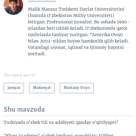
Malik Mansur Toshkent Davlat Universitetini
(hozirda O'zbekiston Milliy Universiteti)
bitirgan. Professional jurnalist. Bu sohada 1990-
yilardan beri ishlab keladi. O'zbekistonda qator
nashrlarda faoliyat yuritgan. "Amerika Ovozi
bilan 2002-yildan buyon hamkorlik qilib keladi.
Vatandagi siyosat, iqtisod va ijtimoiy hayotni
yoritadi.
This item is part of
Jamiyat
Madaniyat
Markaziy Osiyo
Shu mavzuda
Turkiyada o‘zbek tili va adabiyoti qanday o‘qitilyapti?
"Khan Academy" o'zbek loyihasi asoschilari AQShni