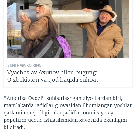
BUNI HAM KO'RING
Vyacheslav Axunov bilan bugungi
O'zbekiston va ijod haqida suhbat
“Amerika Ovozi” suhbatlashgan ziyolilardan biri,
mamlakatda jadidlar g’oyasidan ilhomlangan yoshlar
qatlami mavjudligi, ular jadidlar nomi siyosiy
populizm uchun ishlatilishidan xavotirda ekanligini
bildiradi.