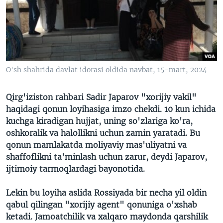
VIDEO
ODNOKLASSNIKI
XABARLAR SURATLARDA
TELEGRAM
TWITTER
SOUNDCLOUD
VOA
O'sh shahrida davlat idorasi oldida navbat, 15-mart, 2024
Qirg'iziston rahbari Sadir Japarov "xorijiy vakil"
haqidagi qonun loyihasiga imzo chekdi. 10 kun ichida
kuchga kiradigan hujjat, uning so'zlariga ko'ra,
oshkoralik va halollikni uchun zamin yaratadi. Bu
qonun mamlakatda moliyaviy mas'uliyatni va
shaffoflikni ta'minlash uchun zarur, deydi Japarov,
ijtimoiy tarmoqlardagi bayonotida.
Lekin bu loyiha aslida Rossiyada bir necha yil oldin
qabul qilingan "xorijiy agent" qonuniga o'xshab
ketadi. Jamoatchilik va xalqaro maydonda qarshilik