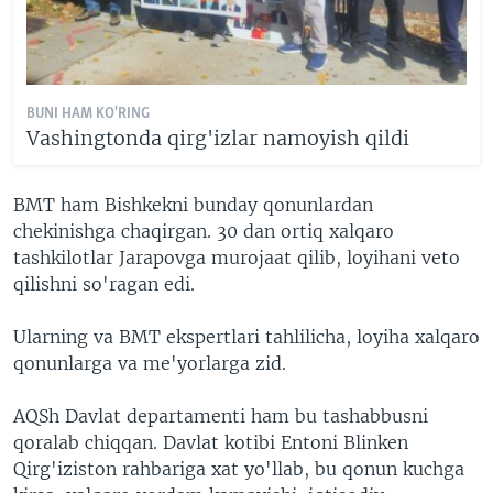
BUNI HAM KO'RING
Vashingtonda qirg'izlar namoyish qildi
BMT ham Bishkekni bunday qonunlardan
chekinishga chaqirgan. 30 dan ortiq xalqaro
tashkilotlar Jarapovga murojaat qilib, loyihani veto
qilishni so'ragan edi.
Ularning va BMT ekspertlari tahlilicha, loyiha xalqaro
qonunlarga va me'yorlarga zid.
AQSh Davlat departamenti ham bu tashabbusni
qoralab chiqqan. Davlat kotibi Entoni Blinken
Qirg'iziston rahbariga xat yo'llab, bu qonun kuchga