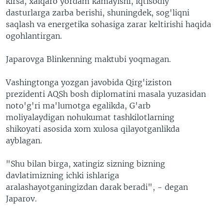
kirsa, xalqaro yordam kamayishi, iqtisodiy
dasturlarga zarba berishi, shuningdek, sog'liqni
saqlash va energetika sohasiga zarar keltirishi haqida
ogohlantirgan.
Japarovga Blinkenning maktubi yoqmagan.
Vashingtonga yozgan javobida Qirg'iziston
prezidenti AQSh bosh diplomatini masala yuzasidan
noto'g'ri ma'lumotga egalikda, G'arb
moliyalaydigan nohukumat tashkilotlarning
shikoyati asosida xom xulosa qilayotganlikda
ayblagan.
"Shu bilan birga, xatingiz sizning bizning
davlatimizning ichki ishlariga
aralashayotganingizdan darak beradi", - degan
Japarov.