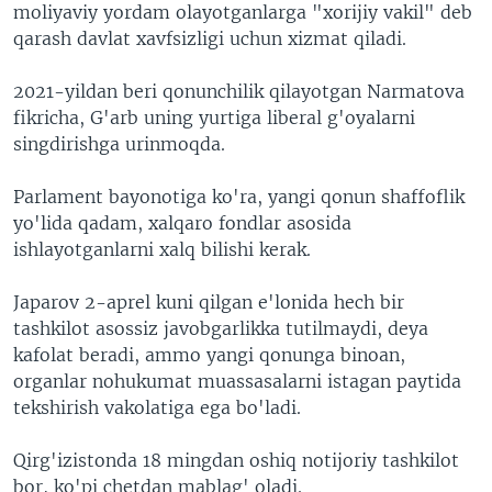
moliyaviy yordam olayotganlarga "xorijiy vakil" deb
qarash davlat xavfsizligi uchun xizmat qiladi.
2021-yildan beri qonunchilik qilayotgan Narmatova
fikricha, G'arb uning yurtiga liberal g'oyalarni
singdirishga urinmoqda.
Parlament bayonotiga ko'ra, yangi qonun shaffoflik
yo'lida qadam, xalqaro fondlar asosida
ishlayotganlarni xalq bilishi kerak.
Japarov 2-aprel kuni qilgan e'lonida hech bir
tashkilot asossiz javobgarlikka tutilmaydi, deya
kafolat beradi, ammo yangi qonunga binoan,
organlar nohukumat muassasalarni istagan paytida
tekshirish vakolatiga ega bo'ladi.
Qirg'izistonda 18 mingdan oshiq notijoriy tashkilot
bor, ko'pi chetdan mablag' oladi.