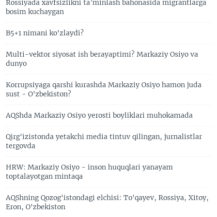
Rossiyada xavfsizlikni ta’minlash bahonasida migrantlarga
bosim kuchaygan
B5+1 nimani ko'zlaydi?
Multi-vektor siyosat ish berayaptimi? Markaziy Osiyo va
dunyo
Korrupsiyaga qarshi kurashda Markaziy Osiyo hamon juda
sust - O'zbekiston?
AQShda Markaziy Osiyo yerosti boyliklari muhokamada
Qirg'izistonda yetakchi media tintuv qilingan, jurnalistlar
tergovda
HRW: Markaziy Osiyo - inson huquqlari yanayam
toptalayotgan mintaqa
AQShning Qozog'istondagi elchisi: To'qayev, Rossiya, Xitoy,
Eron, O'zbekiston