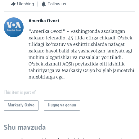
Ulashing
Follow us
Amerika Ovozi
"Amerika Ovozi" - Vashingtonda asoslangan
xalqaro teleradio, 45 tilda efirga chiqadi. O'zbek
tilidagi ko'rsatuv va eshittirishlarda nafaqat
xalqaro hayot balki siz yashayotgan jamiyatdagi
muhim o'zgarishlar va masalalar yoritiladi.
O'zbek xizmati AQSh poytaxtida olti kishilik
tahririyatga va Markaziy Osiyo bo'ylab jamoatchi
muxbirlarga ega.
This item is part of
Markaziy Osiyo
Huquq va qonun
Shu mavzuda