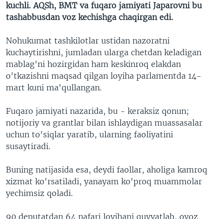
kuchli. AQSh, BMT va fuqaro jamiyati Japarovni bu
tashabbusdan voz kechishga chaqirgan edi.
Nohukumat tashkilotlar ustidan nazoratni
kuchaytirishni, jumladan ularga chetdan keladigan
mablag'ni hozirgidan ham keskinroq elakdan
o'tkazishni maqsad qilgan loyiha parlamentda 14-
mart kuni ma'qullangan.
Fuqaro jamiyati nazarida, bu - keraksiz qonun;
notijoriy va grantlar bilan ishlaydigan muassasalar
uchun to'siqlar yaratib, ularning faoliyatini
susaytiradi.
Buning natijasida esa, deydi faollar, aholiga kamroq
xizmat ko'rsatiladi, yanayam ko'proq muammolar
yechimsiz qoladi.
90 deputatdan 64 nafari loyihani quvvatlab, ovoz