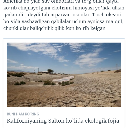
Amerika bo’ylab suv omborlari va to’g’onlar qayta
ko’rib chiqilayotgani ekotizim himoyasi yo’lida ulkan
qadamdir, deydi tabiatparvar insonlar. Tinch okeani
bo’yida yashaydigan qabilalar uchun ayniqsa ma’qul,
chunki ular baliqchilik qilib kun ko’rib kelgan.
BUNI HAM KO'RING
Kaliforniyaning Salton ko’lida ekologik fojia