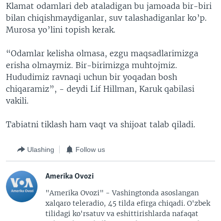
Klamat odamlari deb ataladigan bu jamoada bir-biri
bilan chiqishmaydiganlar, suv talashadiganlar ko’p.
Murosa yo’lini topish kerak.
“Odamlar kelisha olmasa, ezgu maqsadlarimizga
erisha olmaymiz. Bir-birimizga muhtojmiz.
Hududimiz ravnaqi uchun bir yoqadan bosh
chiqaramiz”, - deydi Lif Hillman, Karuk qabilasi
vakili.
Tabiatni tiklash ham vaqt va shijoat talab qiladi.
Ulashing
Follow us
Amerika Ovozi
"Amerika Ovozi" - Vashingtonda asoslangan
xalqaro teleradio, 45 tilda efirga chiqadi. O'zbek
tilidagi ko'rsatuv va eshittirishlarda nafaqat