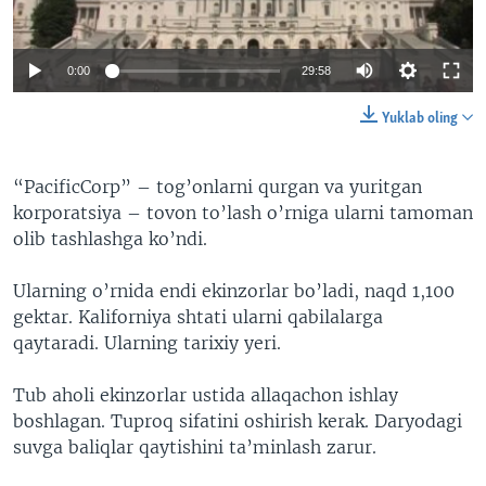
0:00
29:58
Yuklab oling
“PacificCorp” – tog’onlarni qurgan va yuritgan
korporatsiya – tovon to’lash o’rniga ularni tamoman
olib tashlashga ko’ndi.
Ularning o’rnida endi ekinzorlar bo’ladi, naqd 1,100
gektar. Kaliforniya shtati ularni qabilalarga
qaytaradi. Ularning tarixiy yeri.
Tub aholi ekinzorlar ustida allaqachon ishlay
boshlagan. Tuproq sifatini oshirish kerak. Daryodagi
suvga baliqlar qaytishini ta’minlash zarur.