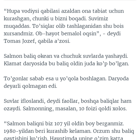
“Hupa vodiysi qabilasi azaldan ona tabiat uchun
kurashgan, chunki u bizni boqadi. Suvimiz
muqaddas. To’siqlar olib tashlaganidan shu bois
xursandmiz. Ob-hayot bemalol oqsin”, - deydi
Tomas Jozef, qabila a’zosi.
Salmon baliq okean va chuchuk suvlarda yashaydi.
Klamat daryosida bu baliq oldin juda ko’p bo’lgan.
To’gonlar sabab esa u yo’qola boshlagan. Daryoda
deyarli qolmagan edi.
Suvlar ifloslandi, deydi faollar, boshqa baliqlar ham
ozaydi. Salmonning, masalan, 10 foizi qoldi xolos.
“Salmon baliqni biz 107 yil oldin boy berganmiz.
1980-yildan beri kurashib kelaman. Orzum shu baliq
qaytishini ko’rish. Hayotimda uning o’zim katta