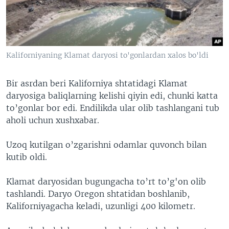
VIDEO
ODNOKLASSNIKI
XABARLAR SURATLARDA
TELEGRAM
TWITTER
Kaliforniyaning Klamat daryosi to'gonlardan xalos bo'ldi
SOUNDCLOUD
VOA
Bir asrdan beri Kaliforniya shtatidagi Klamat
daryosiga baliqlarning kelishi qiyin edi, chunki katta
to’gonlar bor edi. Endilikda ular olib tashlangani tub
aholi uchun xushxabar.
Uzoq kutilgan o’zgarishni odamlar quvonch bilan
kutib oldi.
Klamat daryosidan bugungacha to’rt to’g'on olib
tashlandi. Daryo Oregon shtatidan boshlanib,
Kaliforniyagacha keladi, uzunligi 400 kilometr.