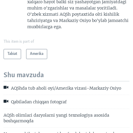
xalqaro hayot balki siz yashayotgan jamiyatdagi
muhim o'zgarishlar va masalalar yoritiladi.
O'zbek xizmati AQSh poytaxtida olti kishilik
tahririyatga va Markaziy Osiyo bo'ylab jamoatchi
muxbirlarga ega.
This item is part of
Tabiat
Amerika
Shu mavzuda
AQShda tub aholi oyi/Amerika vizasi-Markaziy Osiyo
Qabiladan chiqqan fotograf
AQSh olimlari daryolarni yangi texnologiya asosida
boshqarmoqda