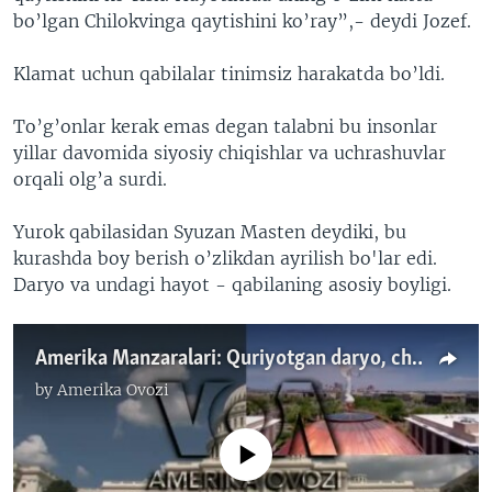
bo’lgan Chilokvinga qaytishini ko’ray”,- deydi Jozef.
Klamat uchun qabilalar tinimsiz harakatda bo’ldi.
To’g’onlar kerak emas degan talabni bu insonlar
yillar davomida siyosiy chiqishlar va uchrashuvlar
orqali olg’a surdi.
Yurok qabilasidan Syuzan Masten deydiki, bu
kurashda boy berish o’zlikdan ayrilish bo'lar edi.
Daryo va undagi hayot - qabilaning asosiy boyligi.
Amerika Manzaralari: Quriyotgan daryo, cho’lda ekinzorlar, suv huquqlari
by
Amerika Ovozi
No media source currently available