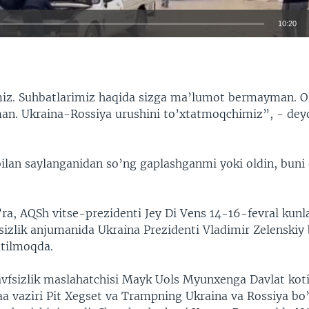
10:20
EMBED
z. Suhbatlarimiz haqida sizga ma’lumot bermayman. Olg
an. Ukraina-Rossiya urushini to’xtatmoqchimiz”, - dey
Auto
240p
360p
480p
ilan saylanganidan so’ng gaplashganmi yoki oldin, buni
720p
1080p
ra, AQSh vitse-prezidenti Jey Di Vens 14-16-fevral kunl
izlik anjumanida Ukraina Prezidenti Vladimir Zelenskiy 
utilmoqda.
avfsizlik maslahatchisi Mayk Uols Myunxenga Davlat kot
a vaziri Pit Xegset va Trampning Ukraina va Rossiya bo