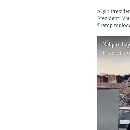
AQSh Preziden
Prezidenti Vla
Tramp muloqoti
by
Amerika O