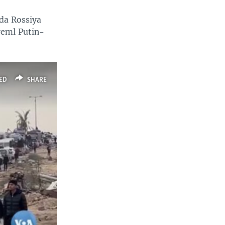
da Rossiya
reml Putin-
ED
SHARE