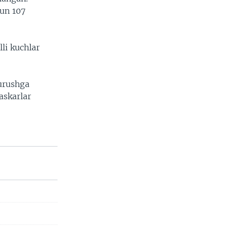
hun 107
li kuchlar
urushga
askarlar