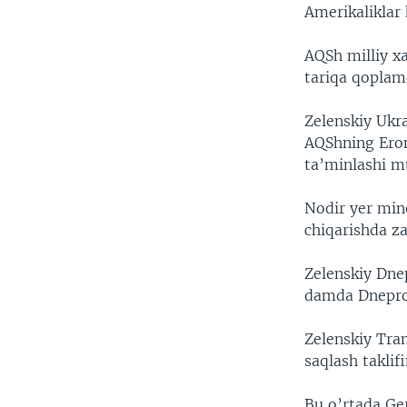
Amerikaliklar
AQSh milliy xa
tariqa qoplam
Zelenskiy Ukra
AQShning Eron
ta’minlashi m
Nodir yer mine
chiqarishda z
Zelenskiy Dnep
damda Dnepro
Zelenskiy Tra
saqlash taklif
Bu o’rtada Ge