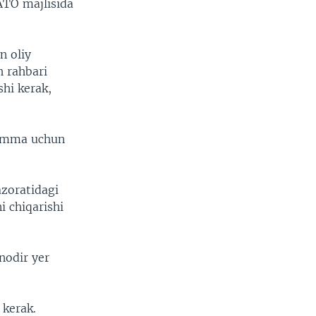
ATO majlisida
n oliy
 rahbari
shi kerak,
 hamma uchun
zoratidagi
i chiqarishi
nodir yer
 kerak.