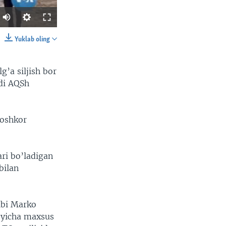
Auto
240p
Yuklab oling
SHARE
360p
’a siljish bor
480p
di AQSh
720p
1080p
 oshkor
width
px
ari bo’ladigan
bilan
ibi Marko
’yicha maxsus