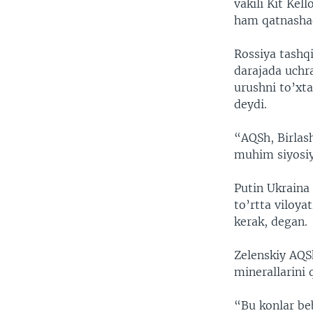
vakili Kit Kel
ham qatnasha
Rossiya tashqi
darajada uchr
urushni to’xta
deydi.
“AQSh, Birlas
muhim siyosiy
Putin Ukraina
to’rtta viloya
kerak, degan.
Zelenskiy AQS
minerallarini 
“Bu konlar beb