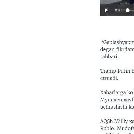
0:00
“Gaplashyapmi
degan fikrdam
rahbari.
Tramp Putin b
etmadi.
Xabarlarga ko’
Myunxen xavfs
uchrashishi k
AQSh Milliy x
Rubio, Mudofa