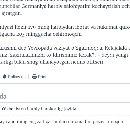
nunchilar Germaniya harbiy salohiyatini kuchaytirish uc
 ajratgan.
iyasi hozir 179 ming harbiydan iborat va hukumat qurol
ilgacha 203 minggacha oshirmoqchi.
urushni deb Yevropada vaziyat o’zgarmoqda. Kelajakda 
miz, zaxiralarimizni to’ldirishimiz kerak”, - deydi yangi 
arligi bilan shug’ullanayotgan nemis ofitseri.
Follow us
Print
da
O'zbekiston harbiy hamkorligi joyida
tsiya aholining eng zaif qatlamlari daromadini pasaytirmoqda