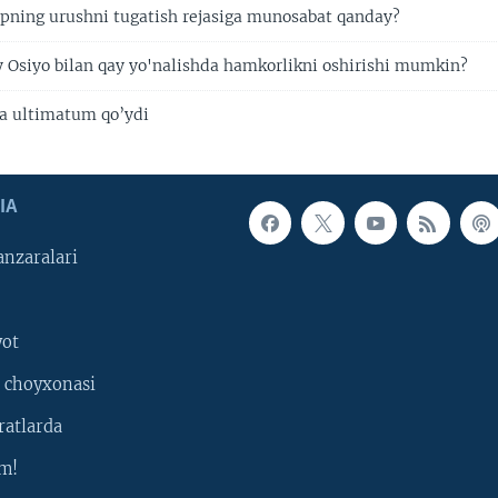
ning urushni tugatish rejasiga munosabat qanday?
Osiyo bilan qay yo'nalishda hamkorlikni oshirishi mumkin?
a ultimatum qo’ydi
IA
nzaralari
yot
 choyxonasi
ratlarda
m!