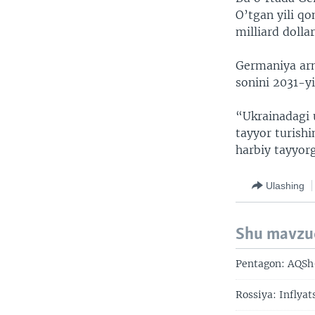
O’tgan yili qo
milliard dollar
Germaniya arm
sonini 2031-y
“Ukrainadagi 
tayyor turishi
harbiy tayyorg
Ulashing
Shu mavzu
Pentagon: AQSh-
Rossiya: Inflya