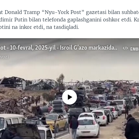
t Donald Tramp “Nyu-York Post” gazetasi bilan suhbat
dimir Putin bilan telefonda gaplashganini oshkor etdi. K
ni na inkor etdi, na tasdiqladi.
Xalqaro hayot - 10-fevral, 2025-yil - Isroil G’azo markazidan qo’shinlarini chiqardi
EMB
vozi
No media source currently available