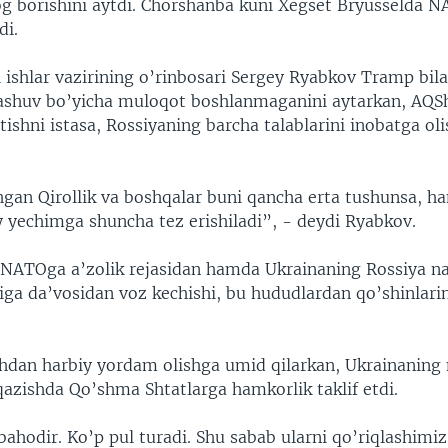
log borishini aytdi. Chorshanba kuni Xegset Bryusselda N
di.
 ishlar vazirining o’rinbosari Sergey Ryabkov Tramp bila
ashuv bo’yicha muloqot boshlanmaganini aytarkan, AQSh
tishni istasa, Rossiyaning barcha talablarini inobatga oli
hgan Qirollik va boshqalar buni qancha erta tushunsa,
 yechimga shuncha tez erishiladi”, - deydi Ryabkov.
 NATOga a’zolik rejasidan hamda Ukrainaning Rossiya na
tiga da’vosidan voz kechishi, bu hududlardan qo’shinlarin
hdan harbiy yordam olishga umid qilarkan, Ukrainaning 
qazishda Qo’shma Shtatlarga hamkorlik taklif etdi.
ahodir. Ko’p pul turadi. Shu sabab ularni qo’riqlashimiz