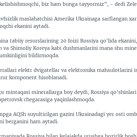
 kelishishmoqchi, biz ham bunga tayyormiz”, - dedi Zele
vfsizlik maslahatchisi Amerika Ukrainaga sarflangan xara
oqchi ekanini aytadi.
ina tabiiy resurslarining 20 foizi Rossiya qo’lida ekanini
 va Shimoliy Koreya kabi dushmanlarini mana shu miner
umkinligini bildirmoqda.
rallari elektr dvigatellar va elektronika mahsulotlarini i
arur komponent hisoblanadi.
r mintaqasi minerallarga boy deydi, Rossiya qo’shinlari
petrovsk chegarasiga yaqinlashmoqda.
mpga AQSh suyultirilgan gazini Ukrainadagi yer osti omb
ini berganini ham aytadi.
rmaniyada Rossiya bilan kelajakda urushga hozirlik bosh