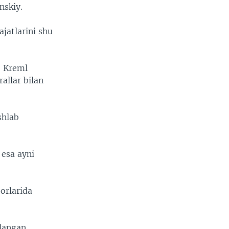
nskiy.
jatlarini shu
, Kreml
allar bilan
shlab
 esa ayni
orlarida
langan.