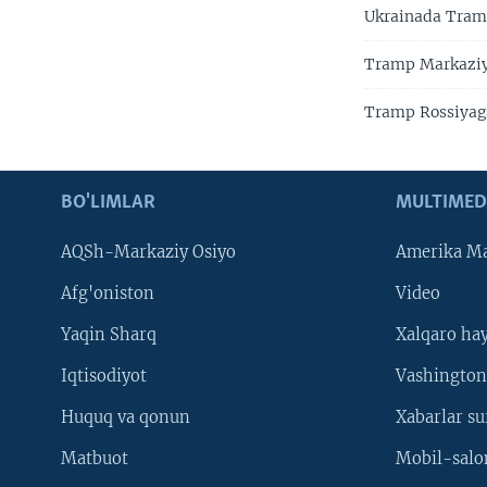
Ukrainada Tramp
Tramp Markaziy 
Tramp Rossiyag
BO'LIMLAR
MULTIMED
AQSh-Markaziy Osiyo
Amerika Ma
Afg'oniston
Video
Yaqin Sharq
Xalqaro ha
Iqtisodiyot
Vashington
Huquq va qonun
Xabarlar su
Matbuot
Mobil-salo