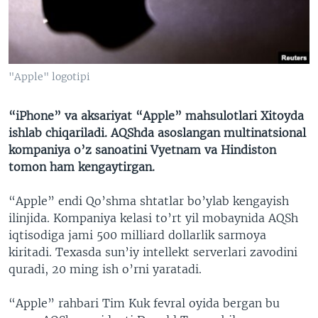
VIDEO
ODNOKLASSNIKI
XABARLAR SURATLARDA
TELEGRAM
TWITTER
"Apple" logotipi
SOUNDCLOUD
VOA
“iPhone” va aksariyat “Apple” mahsulotlari Xitoyda
ishlab chiqariladi. AQShda asoslangan multinatsional
kompaniya o’z sanoatini Vyetnam va Hindiston
tomon ham kengaytirgan.
“Apple” endi Qo’shma shtatlar bo’ylab kengayish
ilinjida. Kompaniya kelasi to’rt yil mobaynida AQSh
iqtisodiga jami 500 milliard dollarlik sarmoya
kiritadi. Texasda sun’iy intellekt serverlari zavodini
quradi, 20 ming ish o’rni yaratadi.
“Apple” rahbari Tim Kuk fevral oyida bergan bu