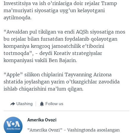
Investitsiya va ish o’rinlariga doir rejalar Tramp
ma’muriyati siyosatiga uyg’un kelayotgani
aytilmoqda.
“Avvaldan pul tikilgan va endi AQSh siyosatiga mos
bu rejalar bilan fursatdan foydalanib qolayotgan
kompaniya kengroq jamoatchilik e’tiborini
tortmoqda”, - deydi Kreativ strategiyalar
kompaniyasi vakili Ben Bajarin.
“Apple” silikon chiplarini Tayvanning Arizona
shtatida joylashgan yarim o’tkazgichlar zavodida
ishlab chiqarishini ma’lum qilgan.
Ulashing
Follow us
Amerika Ovozi
"Amerika Ovozi" - Vashingtonda asoslangan