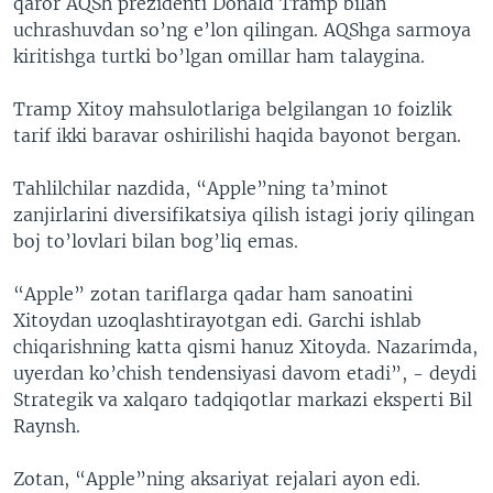
qaror AQSh prezidenti Donald Tramp bilan
uchrashuvdan so’ng e’lon qilingan. AQShga sarmoya
kiritishga turtki bo’lgan omillar ham talaygina.
Tramp Xitoy mahsulotlariga belgilangan 10 foizlik
tarif ikki baravar oshirilishi haqida bayonot bergan.
Tahlilchilar nazdida, “Apple”ning ta’minot
zanjirlarini diversifikatsiya qilish istagi joriy qilingan
boj to’lovlari bilan bog’liq emas.
“Apple” zotan tariflarga qadar ham sanoatini
Xitoydan uzoqlashtirayotgan edi. Garchi ishlab
chiqarishning katta qismi hanuz Xitoyda. Nazarimda,
uyerdan ko’chish tendensiyasi davom etadi”, - deydi
Strategik va xalqaro tadqiqotlar markazi eksperti Bil
Raynsh.
Zotan, “Apple”ning aksariyat rejalari ayon edi.