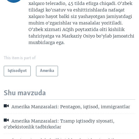
xalqaro teleradio, 45 tilda efirga chiqadi. O'zbek
tilidagi ko'rsatuv va eshittirishlarda nafaqat
xalqaro hayot balki siz yashayotgan jamiyatdagi
muhim o'zgarishlar va masalalar yoritiladi.
O'zbek xizmati AQSh poytaxtida olti kishilik
tahririyatga va Markaziy Osiyo bo'ylab jamoatchi
muxbirlarga ega.
This item is part of
Iqtisodiyot
Amerika
Shu mavzuda
Amerika Manzaralari: Pentagon, iqtisod, immigrantlar
Amerika Manzaralari: Tramp iqtisodiy siyosati,
o'zbekistonlik tadbirkorlar