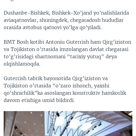
Dushanbe-Bishkek, Bishkek-Xo’jand yo’nalishlarida
aviaqatnovlar, shuningdek, chegaradosh hududlar
orasida avtobus qatnovi yo’lga qo’yiladi.
BMT Bosh kotibi Antoniu Guterrish ham Qirg’iziston
va Tojikiston o’rtasida imzolangan davlat chegarasi
to’g’risidagi shartnomani “tarixiy yutuq” deya
olqishlamoqda.
Guterrish tabrik bayonotida Qirg’iziston va
Tojikiston o’rtasida “o’zaro ishonch, yaxshi
qo’shnichilik”ka asoslangan konstruktiv hamkorlik
davom etishiga umid bildirdi.