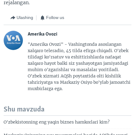
rejalangan.
Ulashing
Follow us
Amerika Ovozi
"Amerika Ovozi" - Vashingtonda asoslangan
xalqaro teleradio, 45 tilda efirga chiqadi. O'zbek
tilidagi ko'rsatuv va eshittirishlarda nafaqat
xalqaro hayot balki siz yashayotgan jamiyatdagi
muhim o'zgarishlar va masalalar yoritiladi.
O'zbek xizmati AQSh poytaxtida olti kishilik
tahririyatga va Markaziy Osiyo bo'ylab jamoatchi
muxbirlarga ega.
Shu mavzuda
O'zbekistonning eng yaqin biznes hamkorlari kim?