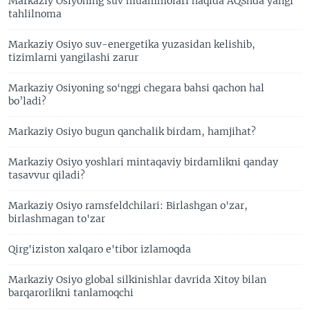
Markaziy Osiyoning suv muammolari haqida AQShda yangi
tahlilnoma
Markaziy Osiyo suv-energetika yuzasidan kelishib,
tizimlarni yangilashi zarur
Markaziy Osiyoning so‘nggi chegara bahsi qachon hal
bo’ladi?
Markaziy Osiyo bugun qanchalik birdam, hamjihat?
Markaziy Osiyo yoshlari mintaqaviy birdamlikni qanday
tasavvur qiladi?
Markaziy Osiyo ramsfeldchilari: Birlashgan o'zar,
birlashmagan to'zar
Qirg'iziston xalqaro e'tibor izlamoqda
Markaziy Osiyo global silkinishlar davrida Xitoy bilan
barqarorlikni tanlamoqchi