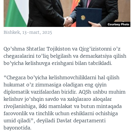
VIDEO
ODNOKLASSNIKI
XABARLAR SURATLARDA
TELEGRAM
TWITTER
Bishkek, 13-mart, 2025
SOUNDCLOUD
VOA
Qo’shma Shtatlar Tojikiston va Qirg’izistonni o’z
chegaralarini to’liq belgilash va demarkatsiya qilish
bo’yicha kelishuvga erishgani bilan tabrikladi.
“Chegara bo’yicha kelishmovchiliklarni hal qilish
hukumat o’z zimmasiga oladigan eng qiyin
diplomatik vazifalardan biridir. AQSh ushbu muhim
kelishuv jo’shqin savdo va xalqlararo aloqalar
rivojlanishiga, ikki mamlakat va butun mintaqada
farovonlik va tinchlik uchun eshiklarni ochishiga
umid qiladi”, deyiladi Davlat departamenti
bayonotida.