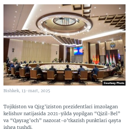
Bishkek, 13-mart, 2025
Tojikiston va Qirg’iziston prezidentlari imzolagan
kelishuv natijasida 2021-yilda yopilgan “Qizil-Bel”
va “Qayrag’och” nazorat-o’tkazish punktlari qayta
ishga tushdi.