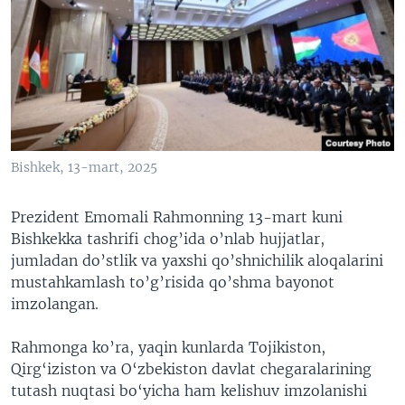
Bishkek, 13-mart, 2025
Prezident Emomali Rahmonning 13-mart kuni
Bishkekka tashrifi chog’ida o’nlab hujjatlar,
jumladan do’stlik va yaxshi qo’shnichilik aloqalarini
mustahkamlash to’g’risida qo’shma bayonot
imzolangan.
Rahmonga ko’ra, yaqin kunlarda Tojikiston,
Qirg‘iziston va O‘zbekiston davlat chegaralarining
tutash nuqtasi bo‘yicha ham kelishuv imzolanishi