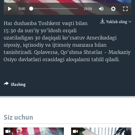
VIDEO
ODNOKLASSNIKI
Auto
0:00
29:59
XABARLAR SURATLARDA
TELEGRAM
240p
Yuklab oling
Har dushanba Toshkent vaqti bilan
TWITTER
15:30 da sun'iy yo'ldosh orqali
360p
uzatiladigan 30 daqiqali ko'rsatuv Amerikadagi
SOUNDCLOUD
VOA
480p
Auto
240p
360p
480p
siyosiy, iqtisodiy va ijtimoiy manzara bilan
tanishtiradi. Qolaversa, Qo'shma Shtatlar - Markaziy
720p
720p
1080p
Osiyo davlatlari orasidagi aloqalarni tahlil qiladi.
1080p
Ulashing
Siz uchun