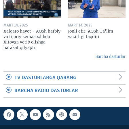
MART 14, 2025
MART 14, 2025
Xalqaro hayot - AQSh harbiy
Jonli efir: AQSh Ta'lim
va tijoriy kemasozlikda
vazirligi taqdiri
Xitoyga yetib olishga
harakat qilyapti
Barcha dasturlar
TV DASTURLARGA QARANG
BARCHA RADIO DASTURLAR