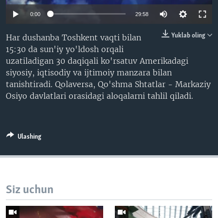
VIDEO
ODNOKLASSNIKI
Auto
0:00
29:58
XABARLAR SURATLARDA
TELEGRAM
240p
Yuklab oling
Har dushanba Toshkent vaqti bilan
TWITTER
15:30 da sun'iy yo'ldosh orqali
360p
uzatiladigan 30 daqiqali ko'rsatuv Amerikadagi
SOUNDCLOUD
VOA
480p
Auto
240p
360p
480p
siyosiy, iqtisodiy va ijtimoiy manzara bilan
tanishtiradi. Qolaversa, Qo'shma Shtatlar - Markaziy
720p
720p
1080p
Osiyo davlatlari orasidagi aloqalarni tahlil qiladi.
1080p
Ulashing
Siz uchun