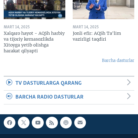
MART 14, 2025
MART 14, 2025
Xalqaro hayot - AQSh harbiy
Jonli efir: AQSh Ta'lim
va tijoriy kemasozlikda
vazirligi taqdiri
Xitoyga yetib olishga
harakat qilyapti
Barcha dasturlar
TV DASTURLARGA QARANG
BARCHA RADIO DASTURLAR