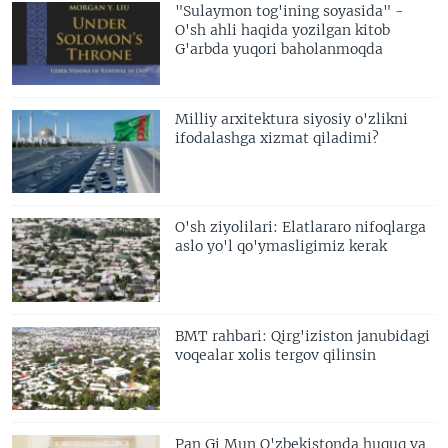
"Sulaymon tog'ining soyasida" -
O'sh ahli haqida yozilgan kitob
G'arbda yuqori baholanmoqda
Milliy arxitektura siyosiy o'zlikni
ifodalashga xizmat qiladimi?
O'sh ziyolilari: Elatlararo nifoqlarga
aslo yo'l qo'ymasligimiz kerak
BMT rahbari: Qirg'iziston janubidagi
voqealar xolis tergov qilinsin
Pan Gi Mun O'zbekistonda huquq va