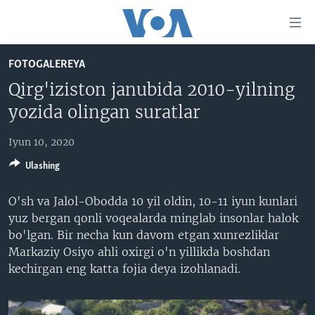
Bosh
sahifaga
boring
Boshiga
FOTOGALEREYA
qayting
BOSH SAHIFA
Qirg'iziston janubida 2010-yilning
Qidiruvga
AMERIKA
yozida olingan suratlar
o'ting
MARKAZIY OSIYO
Iyun 10, 2020
XALQARO
Ulashing
VATANDOSHLAR
O'sh va Jalol-Obodda 10 yil oldin, 10-11 iyun kunlari
MULTIMEDIA
yuz bergan qonli voqealarda minglab insonlar halok
IJTIMOIY TARMOQLAR
AMERIKA MANZARALARI
bo'lgan. Bir necha kun davom etgan xunrezliklar
Markaziy Osiyo ahli oxirgi o'n yillikda boshdan
INGLIZ TILI DARSLARI
XALQARO HAYOT
FACEBOOK
kechirgan eng katta fojia deya izohlanadi.
EDITORIAL
VASHINGTON CHOYXONASI
YOUTUBE
MOBIL-SALOM!
INSTAGRAM
Learning English