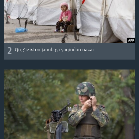
2
Qirg'iziston janubiga yaqindan nazar