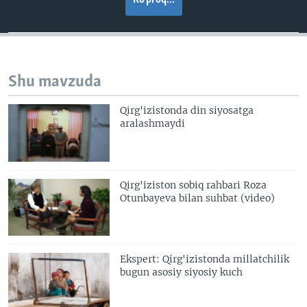
Ko'proq...
Shu mavzuda
Qirg'izistonda din siyosatga
aralashmaydi
Qirg'iziston sobiq rahbari Roza
Otunbayeva bilan suhbat (video)
Ekspert: Qirg'izistonda millatchilik
bugun asosiy siyosiy kuch