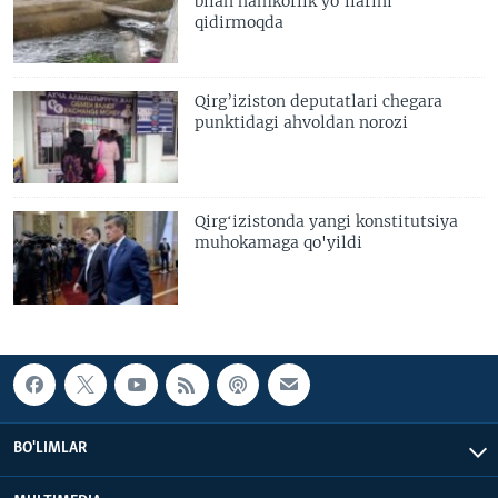
bilan hamkorlik yo’llarini
qidirmoqda
Qirg’iziston deputatlari chegara
punktidagi ahvoldan norozi
Qirgʻizistonda yangi konstitutsiya
muhokamaga qo'yildi
BO'LIMLAR