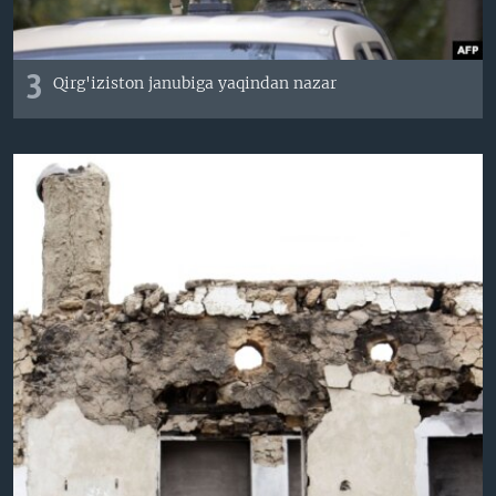
3
Qirg'iziston janubiga yaqindan nazar