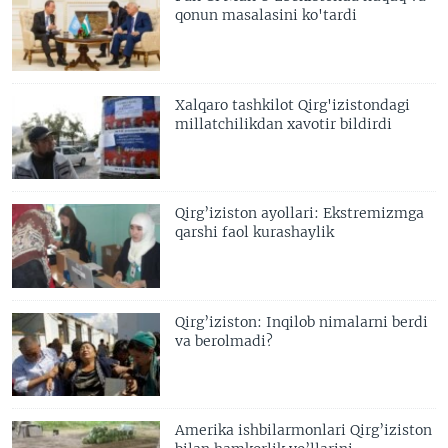
qonun masalasini ko'tardi
Xalqaro tashkilot Qirg'izistondagi
millatchilikdan xavotir bildirdi
Qirg’iziston ayollari: Ekstremizmga
qarshi faol kurashaylik
Qirg’iziston: Inqilob nimalarni berdi
va berolmadi?
Amerika ishbilarmonlari Qirg’iziston