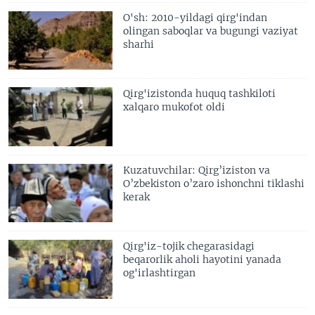
O'sh: 2010-yildagi qirg'indan
olingan saboqlar va bugungi vaziyat
sharhi
Qirg'izistonda huquq tashkiloti
xalqaro mukofot oldi
Kuzatuvchilar: Qirg’iziston va
O’zbekiston o’zaro ishonchni tiklashi
kerak
Qirg'iz-tojik chegarasidagi
beqarorlik aholi hayotini yanada
og'irlashtirgan