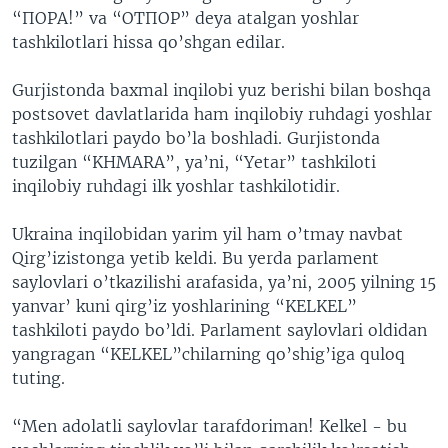
“ПОРА!” va “ОТПОР” deya atalgan yoshlar
VIDEO
ODNOKLASSNIKI
tashkilotlari hissa qo’shgan edilar.
XABARLAR SURATLARDA
TELEGRAM
Gurjistonda baxmal inqilobi yuz berishi bilan boshqa
TWITTER
postsovet davlatlarida ham inqilobiy ruhdagi yoshlar
SOUNDCLOUD
VOA
tashkilotlari paydo bo’la boshladi. Gurjistonda
tuzilgan “KHMARA”, ya’ni, “Yetar” tashkiloti
inqilobiy ruhdagi ilk yoshlar tashkilotidir.
Ukraina inqilobidan yarim yil ham o’tmay navbat
Qirg’izistonga yetib keldi. Bu yerda parlament
saylovlari o’tkazilishi arafasida, ya’ni, 2005 yilning 15
yanvar’ kuni qirg’iz yoshlarining “KELKEL”
tashkiloti paydo bo’ldi. Parlament saylovlari oldidan
yangragan “KELKEL”chilarning qo’shig’iga quloq
tuting.
“Men adolatli saylovlar tarafdoriman! Kelkel - bu