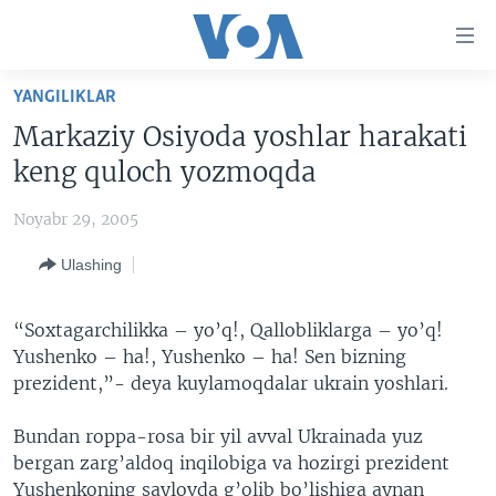
Bosh
sahifaga
boring
Boshiga
YANGILIKLAR
qayting
BOSH SAHIFA
Markaziy Osiyoda yoshlar harakati
Qidiruvga
AMERIKA
keng quloch yozmoqda
o'ting
MARKAZIY OSIYO
Noyabr 29, 2005
XALQARO
Ulashing
VATANDOSHLAR
MULTIMEDIA
“Soxtagarchilikka – yo’q!, Qallobliklarga – yo’q!
Yushenko – ha!, Yushenko – ha! Sen bizning
IJTIMOIY TARMOQLAR
AMERIKA MANZARALARI
prezident,”- deya kuylamoqdalar ukrain yoshlari.
INGLIZ TILI DARSLARI
XALQARO HAYOT
FACEBOOK
Bundan roppa-rosa bir yil avval Ukrainada yuz
EDITORIAL
VASHINGTON CHOYXONASI
YOUTUBE
bergan zarg’aldoq inqilobiga va hozirgi prezident
MOBIL-SALOM!
INSTAGRAM
Yushenkoning saylovda g’olib bo’lishiga aynan
Learning English