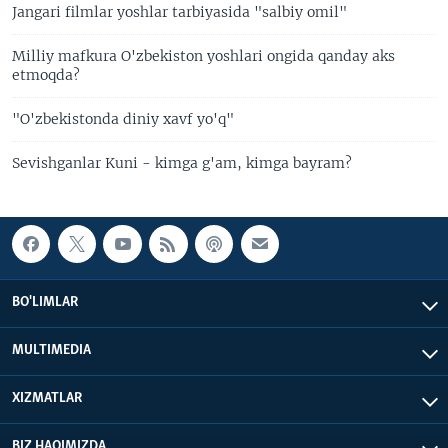
Jangari filmlar yoshlar tarbiyasida "salbiy omil"
Milliy mafkura O'zbekiston yoshlari ongida qanday aks
etmoqda?
"O'zbekistonda diniy xavf yo'q"
Sevishganlar Kuni - kimga g'am, kimga bayram?
BO'LIMLAR
MULTIMEDIA
XIZMATLAR
BIZ HAQIMIZDA