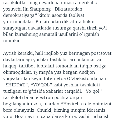
tashkilotlarining deyarli hammasi amerikalik
yozuvchi Jin Sharpning “Diktaturadan
demokratiyaga” kitobi asosida faoliyat
yuritmoqdalar. Bu kitobdan diktatura hukm
surayotgan davlatlarda tuzumga qarshi tinch yo’l
bilan kurashning samarali usullarini o’rganish
mumkin.
Aytish kerakki, hali inqilob yuz bermagan postsovet
davlatlaridagi yoshlar tashkilotlari hukumat va
huquq-tartibot idoralari tomonidan ta’qib ostiga
olinmoqdalar. 13 mayda yuz bergan Andijon
voqealaridan keyin Internetda O’zbekistonda ham
“SHIDDAT”, “YO'QOL” kabi yoshlar tashkiloti
tuzilgani to’g’risida xabarlar tarqaldi. “Yo’qol”
tashkiloti bilan electron pochta orqali
bog’langanimizda, ulardan “Hozircha telefonimizni
bera olmaymiz. Chunki, bizning muqim idoramiz
yo’q. Hozir ayrim sabablarga ko’ra, yashirincha ish