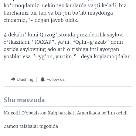
ko’rmoqdamiz. Lekin tez kunlarda vaqti keladi, biz
barchamiz bir tan va bir jon bo’lib maydonga
chiqamiz,”- degan javob oldik.
4 dekabr’ kuni Qozog’istonda prezidentlik saylovi
o’tkaziladi. “КAXAP”, ya’ni, “Qahr-g’azab” nomi
ostida saylovning adolatli o’tishiga intilayotgan
yoshlar esa “Uyg’on, yurtim,”- deya kuylamoqdalar.
Ulashing
Follow us
Shu mavzuda
Muxolif O’zbekiston Xalq harakati Amerikada bo’lim ochdi
Zamon talabalar nigohida