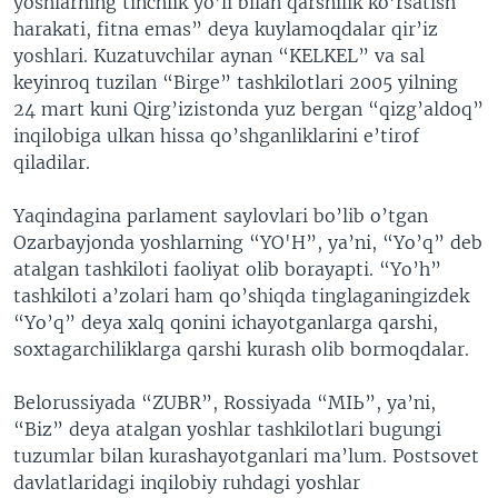
yoshlarning tinchlik yo’li bilan qarshilik ko’rsatish
harakati, fitna emas” deya kuylamoqdalar qir’iz
yoshlari. Kuzatuvchilar aynan “KELKEL” va sal
keyinroq tuzilan “Birge” tashkilotlari 2005 yilning
24 mart kuni Qirg’izistonda yuz bergan “qizg’aldoq”
inqilobiga ulkan hissa qo’shganliklarini e’tirof
qiladilar.
Yaqindagina parlament saylovlari bo’lib o’tgan
Ozarbayjonda yoshlarning “YO'H”, ya’ni, “Yo’q” deb
atalgan tashkiloti faoliyat olib borayapti. “Yo’h”
tashkiloti a’zolari ham qo’shiqda tinglaganingizdek
“Yo’q” deya xalq qonini ichayotganlarga qarshi,
soxtagarchiliklarga qarshi kurash olib bormoqdalar.
Belorussiyada “ZUBR”, Rossiyada “МЫ”, ya’ni,
“Biz” deya atalgan yoshlar tashkilotlari bugungi
tuzumlar bilan kurashayotganlari ma’lum. Postsovet
davlatlaridagi inqilobiy ruhdagi yoshlar