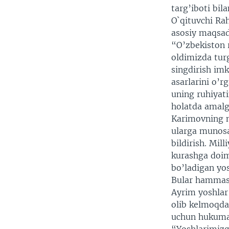
targ’iboti bil
O`qituvchi Rah
asosiy maqsad
“O’zbekiston 
oldimizda tu
singdirish imk
asarlarini o’rg
uning ruhiyati
holatda amalga
Karimovning n
ularga munosa
bildirish. Mil
kurashga doim
bo’ladigan yo
Bular hammasi
Ayrim yoshlar 
olib kelmoqda.
uchun hukumat