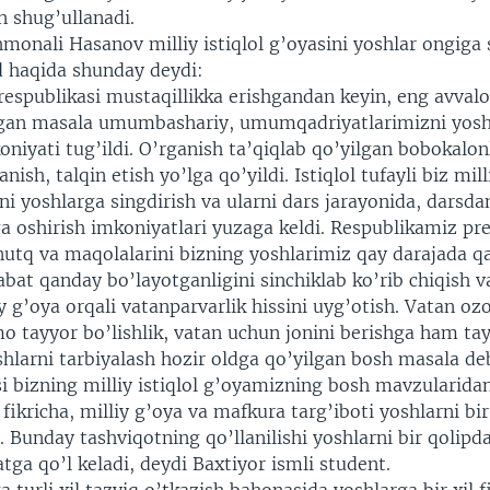
an shug’ullanadi.
monali Hasanov milliy istiqlol g’oyasini yoshlar ongiga 
 haqida shunday deydi:
respublikasi mustaqillikka erishgandan keyin, eng avvalo
rgan masala umumbashariy, umumqadriyatlarimizni yosh
oniyati tug’ildi. O’rganish ta’qiqlab qo’yilgan bobokalo
anish, talqin etish yo’lga qo’yildi. Istiqlol tufayli biz mi
ni yoshlarga singdirish va ularni dars jarayonida, darsda
 oshirish imkoniyatlari yuzaga keldi. Respublikamiz prez
utq va maqolalarini bizning yoshlarimiz qay darajada qa
bat qanday bo’layotganligini sinchiklab ko’rib chiqish
liy g’oya orqali vatanparvarlik hissini uyg’otish. Vatan oz
o tayyor bo’lishlik, vatan uchun jonini berishga ham ta
shlarni tarbiyalash hozir oldga qo’yilgan bosh masala de
 bizning milliy istiqlol g’oyamizning bosh mavzularidan
fikricha, milliy g’oya va mafkura targ’iboti yoshlarni bir 
 Bunday tashviqotning qo’llanilishi yoshlarni bir qolipd
ga qo’l keladi, deydi Baxtiyor ismli student.