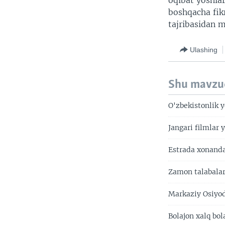
oqibat yoshlar
boshqacha fikr
tajribasidan 
Ulashing
Shu mavzu
O'zbekistonlik 
Jangari filmlar 
Estrada xonanda
Zamon talabalar
Markaziy Osiyod
Bolajon xalq bo