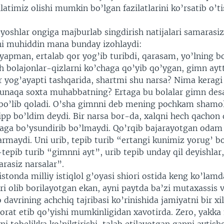
atimiz olishi mumkin bo’lgan fazilatlarini ko’rsatib o’t
 yoshlar ongiga majburlab singdirish natijalari samarasiz
ini muhiddin mana bunday izohlaydi:
yapman, ertalab qor yog’ib turibdi, qarasam, yo’lning bo
 bolajonlar-qizlarni ko’chaga qo’yib qo’ygan, gimn aytt
r yog’ayapti tashqarida, shartmi shu narsa? Nima keragi 
unaqa soxta muhabbatning? Ertaga bu bolalar gimn des
 bo’lib qoladi. O’sha gimnni deb mening pochkam shamol
pp bo’ldim deydi. Bir narsa bor-da, xalqni hech qachon q
saga bo’ysundirib bo’lmaydi. Qo’rqib bajarayotgan odam
rmaydi. Uni urib, tepib turib “ertangi kunimiz yorug’ bo
-tepib turib “gimnni ayt”, urib tepib unday qil deyishlar,
asiz narsalar”.
tonda milliy istiqlol g’oyasi shiori ostida keng ko’lam
ari olib borilayotgan ekan, ayni paytda ba’zi mutaxassis v
 davrining achchiq tajribasi ko’rinishida jamiyatni bir xil
rat etib qo’yishi mumkinligidan xavotirda. Zero, yakka