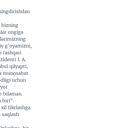
singdirishdan
 bizning
lar ongiga
nlarimizning
lliy g’oyamizni,
n tashqari
identi I. A.
bul qilyapti,
 va munosabat
odligi uchun
yyor
b bilaman.
 biri”.
xil fikrlashga
a saqlash