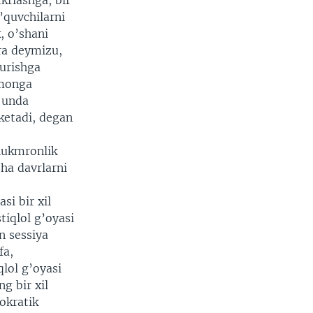
ikrlashga, bir
’quvchilarni
, o’shani
ra deymizu,
turishga
omonga
a unda
ketadi, degan
hukmronlik
sha davrlarni
si bir xil
tiqlol g’oyasi
n sessiya
fa,
qlol g’oyasi
g bir xil
mokratik