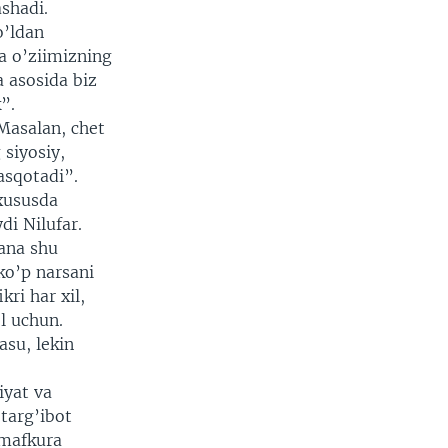
ashadi.
o’ldan
a o’ziimizning
a asosida biz
”.
 Masalan, chet
 siyosiy,
asqotadi”.
 xususda
di Nilufar.
mana shu
ko’p narsani
ri har xil,
l uchun.
asu, lekin
iyat va
targ’ibot
 mafkura