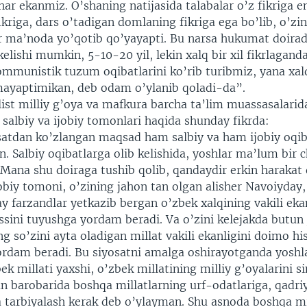
ar ekanmiz. O’shaning natijasida talabalar o’z fikriga 
ikriga, dars o’tadigan domlaning fikriga ega bo’lib, o’zi
dir ma’noda yo’qotib qo’yayapti. Bu narsa hukumat doira
kelishi mumkin, 5-10-20 yil, lekin xalq bir xil fikrlagand
mmunistik tuzum oqibatlarini ko’rib turibmiz, yana xal
ayaptimikan, deb odam o’ylanib qoladi-da”.
list milliy g’oya va mafkura barcha ta’lim muassasalarid
g salbiy va ijobiy tomonlari haqida shunday fikrda:
satdan ko’zlangan maqsad ham salbiy va ham ijobiy oqib
. Salbiy oqibatlarga olib kelishida, yoshlar ma’lum bir 
 Mana shu doiraga tushib qolib, qandaydir erkin harakat 
obiy tomoni, o’zining jahon tan olgan alisher Navoiyday
 farzandlar yetkazib bergan o’zbek xalqining vakili eka
issini tuyushga yordam beradi. Va o’zini kelejakda butun 
ng so’zini ayta oladigan millat vakili ekanligini doimo his
yordam beradi. Bu siyosatni amalga oshirayotganda yoshl
ek millati yaxshi, o’zbek millatining milliy g’oyalarini s
n barobarida boshqa millatlarning urf-odatlariga, qadriy
 tarbiyalash kerak deb o’ylayman. Shu asnoda boshqa mi