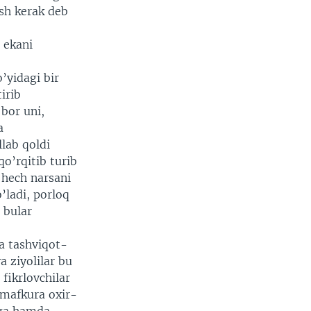
ish kerak deb
 ekani
’yidagi bir
irib
bor uni,
a
lab qoldi
o’rqitib turib
 hech narsani
’ladi, porloq
 bular
da tashviqot-
a ziyolilar bu
 fikrlovchilar
 mafkura oxir-