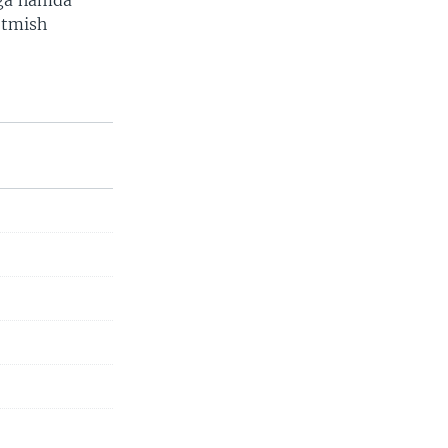
shga hamda
’tmish