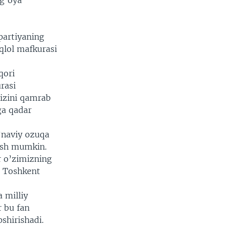
 g’oya
partiyaning
iqlol mafkurasi
qori
rasi
oizini qamrab
ga qadar
a’naviy ozuqa
yish mumkin.
ar o’zimizning
i Toshkent
 milliy
r bu fan
shirishadi.