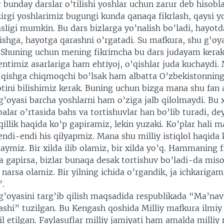
r bunday darslar o’tilishi yoshlar uchun zarur deb hisobl
irgi yoshlarimiz bugungi kunda qanaqa fikrlash, qaysi y
sligi mumkin. Bu dars bizlarga yo’nalish bo’ladi, hayotd
ishga, hayotga qarashni o’rgatadi. Su mafkura, shu g’oy
. Shuning uchun mening fikrimcha bu dars judayam kerak
ntimiz asarlariga ham ehtiyoj, o’qishlar juda kuchaydi.
o’qishga chiqmoqchi bo’lsak ham albatta O’zbekistonning
tini bilishimiz kerak. Buning uchun bizga mana shu fan 
l g’oyasi barcha yoshlarni ham o’ziga jalb qilolmaydi. Bu
alar o’rtasida bahs va tortishuvlar han bo’lib turadi, dey
illik haqida ko’p gapiramiz, lekin yuzaki. Ko’plar hali 
endi-endi his qilyapmiz. Mana shu milliy istiqlol haqida 
ymiz. Bir xilda ilib olamiz, bir xilda yo’q. Hammaning fik
a gapirsa, bizlar bunaqa desak tortishuv bo’ladi-da miso
narsa olamiz. Bir yilning ichida o’rgandik, ja ichkarigam
”.
l g’oyasini targ’ib qilish maqsadida respublikada “Ma’nav
ashi” tuzilgan. Bu Kengash qoshida Milliy mafkura ilmiy 
l etilgan. Faylasuflar milliy jamiyati ham amalda milliy