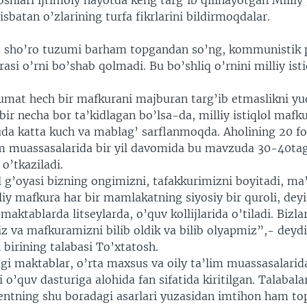
shlari ijtimoiy hayotda keng targ’ib qilinayotgan Milliy
sbatan o’zlarining turfa fikrlarini bildirmoqdalar.
 sho’ro tuzumi barham topgandan so’ng, kommunistik 
si o’rni bo’shab qolmadi. Bu bo’shliq o’rnini milliy ist
mat hech bir mafkurani majburan targ’ib etmaslikni yu
ir necha bor ta’kidlagan bo’lsa-da, milliy istiqlol mafku
juda katta kuch va mablag’ sarflanmoqda. Aholining 20 f
im muassasalarida bir yil davomida bu mavzuda 30-40ta
o’tkaziladi.
ol g’oyasi bizning ongimizni, tafakkurimizni boyitadi, m
liy mafkura har bir mamlakatning siyosiy bir quroli, de
 maktablarda litseylarda, o’quv kollijlarida o’tiladi. Bizl
z va mafkuramizni bilib oldik va bilib olyapmiz”,- deyd
 birining talabasi To’xtatosh.
gi maktablar, o’rta maxsus va oily ta’lim muassasalarida
si o’quv dasturiga alohida fan sifatida kiritilgan. Talabala
ntning shu boradagi asarlari yuzasidan imtihon ham top