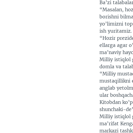
Ba’zi talabala
“Masalan, hoz
borishni bilma
yo’limizni top
ish yuritamiz
“Hozir prezide
ellarga agar 
ma’naviy hayo
Milliy istiqlo
domla va talab
“Milliy mustaq
mustaqillikni 
anglab yetolma
ular boshqach
Kitobdan ko’p 
shunchaki-de
Milliy istiqlo
ma’rifat Keng
markazi tashki