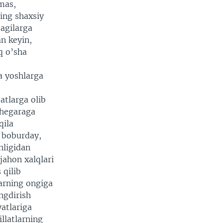
emas,
ning shaxsiy
dagilarga
an keyin,
q o’sha
a yoshlarga
atlarga olib
chegaraga
qila
, boburday,
nligidan
jahon xalqlari
 qilib
arning ongiga
ingdirish
atlariga
llatlarning