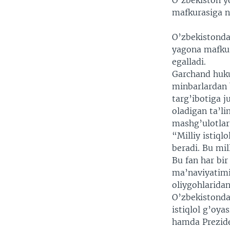
O’zbekiston yo
VIDEO
ODNOKLASSNIKI
mafkurasiga ni
XABARLAR SURATLARDA
TELEGRAM
O’zbekistonda
TWITTER
yagona mafkura
SOUNDCLOUD
egalladi.
Garchand huku
minbarlardan b
targ’ibotiga 
oladigan ta’l
mashg’ulotlar 
“Milliy istiql
beradi. Bu mil
Bu fan har bir
ma’naviyatimi
oliygohlaridan
O’zbekistonda
istiqlol g’oya
hamda Prezide