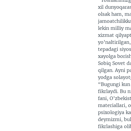
“Yoshlarimizga
xil dunyoqaras
olsak ham, ma
jamoatchilikk
lekin milliy m
xizmat qilyap
yo’naltirilgan,
tepadagi siyo
xayolga boris
Sobiq Sovet d
qilgan. Ayni p
yodga solayot
“Bugungi kun t
fikrlaydi. Bu 
fani, O’zbekis
materiallari, 
psixologiya ka
deymizmi, bula
fikrlashiga ol