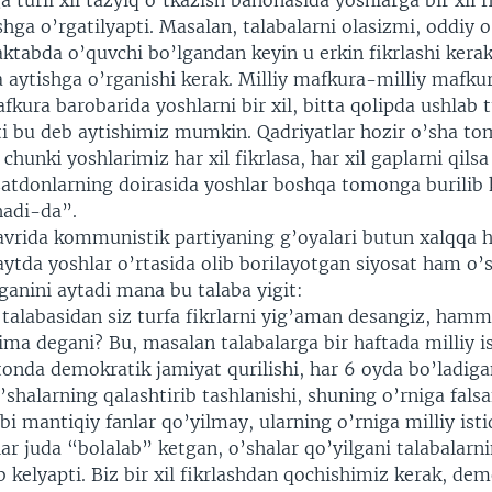
 turli xil tazyiq o’tkazish bahonasida yoshlarga bir xil f
hga o’rgatilyapti. Masalan, talabalarni olasizmi, oddiy o
ktabda o’quvchi bo’lgandan keyin u erkin fikrlashi kerak
a aytishga o’rganishi kerak. Milliy mafkura-milliy mafku
afkura barobarida yoshlarni bir xil, bitta qolipda ushlab 
ti bu deb aytishimiz mumkin. Qadriyatlar hozir o’sha t
 chunki yoshlarimiz har xil fikrlasa, har xil gaplarni qils
satdonlarning doirasida yoshlar boshqa tomonga burilib 
hadi-da”.
avrida kommunistik partiyaning g’oyalari butun xalqqa 
aytda yoshlar o’rtasida olib borilayotgan siyosat ham o’
ganini aytadi mana bu talaba yigit:
alabasidan siz turfa fikrlarni yig’aman desangiz, hamma
nima degani? Bu, masalan talabalarga bir haftada milliy is
tonda demokratik jamiyat qurilishi, har 6 oyda bo’ladiga
o’shalarning qalashtirib tashlanishi, shuning o’rniga falsa
bi mantiqiy fanlar qo’yilmay, ularning o’rniga milliy isti
r juda “bolalab” ketgan, o’shalar qo’yilgani talabalarnin
ib kelyapti. Biz bir xil fikrlashdan qochishimiz kerak, de