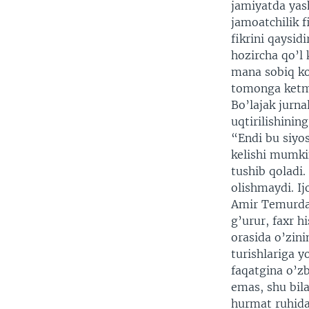
jamiyatda yash
jamoatchilik f
fikrini qaysi
hozircha qo’l 
mana sobiq ko
tomonga ketm
Bo’lajak jurna
uqtirilishinin
“Endi bu siyo
kelishi mumkin
tushib qoladi.
olishmaydi. Ij
Amir Temurday
g’urur, faxr h
orasida o’zini
turishlariga 
faqatgina o’zb
emas, shu bila
hurmat ruhida