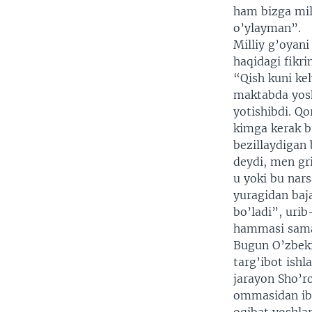
ham bizga mill
o’ylayman”.
Milliy g’oyani
haqidagi fikr
“Qish kuni kel
maktabda yosh
yotishibdi. Qo
kimga kerak b
bezillaydigan
deydi, men gri
u yoki bu nar
yuragidan baja
bo’ladi”, urib
hammasi samar
Bugun O’zbekis
targ’ibot ishl
jarayon Sho’ro
ommasidan ibo