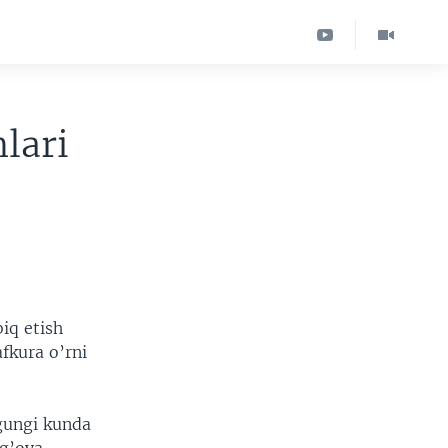
lari
iq etish
fkura o’rni
gungi kunda