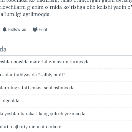
ni tobelikka ko’niktirishi, talab etilayotgan gapni ayti
lovchilarni g’anim o’rnida ko’rishga olib kelishi yaqin o
ma’lumligi aytilmoqda.
Follow us
Print
da
yoshlar orasida materializm ustun turmoqda
yoshlar tarbiyasida "salbiy omil"
larining sifati emas, soni oshmoqda
 nigohida
a yoshlar harakati keng quloch yozmoqda
lalari majburiy mehnat qurboni