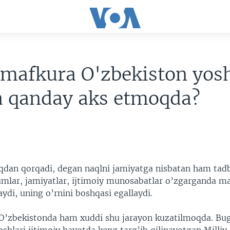
 mafkura O'zbekiston yosh
a qanday aks etmoqda?
iqdan qorqadi, degan naqlni jamiyatga nisbatan ham tadb
lar, jamiyatlar, ijtimoiy munosabatlar o’zgarganda ma
di, uning o’rnini boshqasi egallaydi.
r O’zbekistonda ham xuddi shu jarayon kuzatilmoqda. Bu