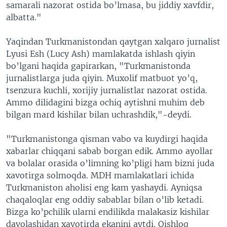
samarali nazorat ostida bo’lmasa, bu jiddiy xavfdir,
albatta."
Yaqindan Turkmanistondan qaytgan xalqaro jurnalist
Lyusi Esh (Lucy Ash) mamlakatda ishlash qiyin
bo’lgani haqida gapirarkan, "Turkmanistonda
jurnalistlarga juda qiyin. Muxolif matbuot yo’q,
tsenzura kuchli, xorijiy jurnalistlar nazorat ostida.
Ammo dilidagini bizga ochiq aytishni muhim deb
bilgan mard kishilar bilan uchrashdik,"-deydi.
"Turkmanistonga qisman vabo va kuydirgi haqida
xabarlar chiqqani sabab borgan edik. Ammo ayollar
va bolalar orasida o’limning ko’pligi ham bizni juda
xavotirga solmoqda. MDH mamlakatlari ichida
Turkmaniston aholisi eng kam yashaydi. Ayniqsa
chaqaloqlar eng oddiy sabablar bilan o’lib ketadi.
Bizga ko’pchilik ularni endilikda malakasiz kishilar
davolashidan xavotirda ekanini aytdi. Qishloq