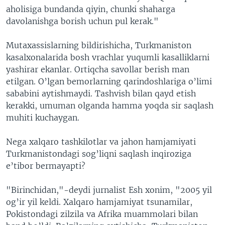
aholisiga bundanda qiyin, chunki shaharga
davolanishga borish uchun pul kerak."
Mutaxassislarning bildirishicha, Turkmaniston
kasalxonalarida bosh vrachlar yuqumli kasalliklarni
yashirar ekanlar. Ortiqcha savollar berish man
etilgan. O’lgan bemorlarning qarindoshlariga o’limi
sababini aytishmaydi. Tashvish bilan qayd etish
kerakki, umuman olganda hamma yoqda sir saqlash
muhiti kuchaygan.
Nega xalqaro tashkilotlar va jahon hamjamiyati
Turkmanistondagi sog’liqni saqlash inqiroziga
e’tibor bermayapti?
"Birinchidan,"-deydi jurnalist Esh xonim, "2005 yil
og’ir yil keldi. Xalqaro hamjamiyat tsunamilar,
Pokistondagi zilzila va Afrika muammolari bilan