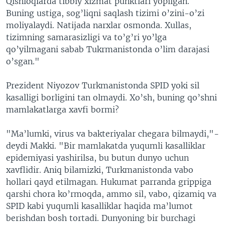
Qishloqlarda tibbiy xizmat punktlari yopilgan.
Buning ustiga, sog’liqni saqlash tizimi o’zini-o’zi
moliyalaydi. Natijada narxlar osmonda. Xullas,
tizimning samarasizligi va to’g’ri yo’lga
qo’yilmagani sabab Tukrmanistonda o’lim darajasi
o’sgan."
Prezident Niyozov Turkmanistonda SPID yoki sil
kasalligi borligini tan olmaydi. Xo’sh, buning qo’shni
mamlakatlarga xavfi bormi?
"Ma’lumki, virus va bakteriyalar chegara bilmaydi,"-
deydi Makki. "Bir mamlakatda yuqumli kasalliklar
epidemiyasi yashirilsa, bu butun dunyo uchun
xavflidir. Aniq bilamizki, Turkmanistonda vabo
hollari qayd etilmagan. Hukumat parranda grippiga
qarshi chora ko’rmoqda, ammo sil, vabo, qizamiq va
SPID kabi yuqumli kasalliklar haqida ma’lumot
berishdan bosh tortadi. Dunyoning bir burchagi