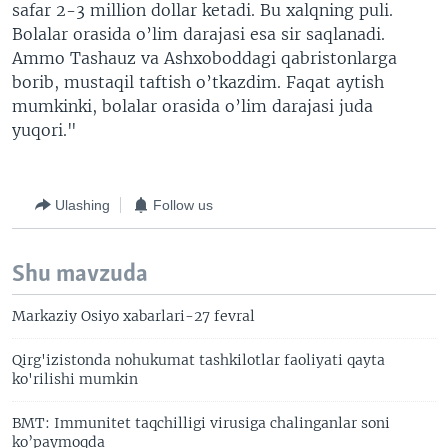
safar 2-3 million dollar ketadi. Bu xalqning puli.
Bolalar orasida o’lim darajasi esa sir saqlanadi.
Ammo Tashauz va Ashxoboddagi qabristonlarga
borib, mustaqil taftish o’tkazdim. Faqat aytish
mumkinki, bolalar orasida o’lim darajasi juda
yuqori."
Ulashing
Follow us
Shu mavzuda
Markaziy Osiyo xabarlari-27 fevral
Qirg'izistonda nohukumat tashkilotlar faoliyati qayta
ko'rilishi mumkin
BMT: Immunitet taqchilligi virusiga chalinganlar soni
ko’paymoqda