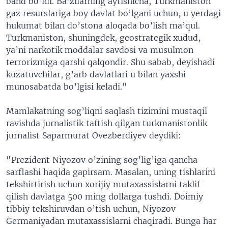
band bo’ldi. Ba’zilarning aytishicha, Turkmaniston
gaz resurslariga boy davlat bo’lgani uchun, u yerdagi
hukumat bilan do’stona aloqada bo’lish ma’qul.
Turkmaniston, shuningdek, geostrategik xudud,
ya’ni narkotik moddalar savdosi va musulmon
terrorizmiga qarshi qalqondir. Shu sabab, deyishadi
kuzatuvchilar, g’arb davlatlari u bilan yaxshi
munosabatda bo’lgisi keladi."
Mamlakatning sog’liqni saqlash tizimini mustaqil
ravishda jurnalistik taftish qilgan turkmanistonlik
jurnalist Saparmurat Ovezberdiyev deydiki:
"Prezident Niyozov o’zining sog’lig’iga qancha
sarflashi haqida gapirsam. Masalan, uning tishlarini
tekshirtirish uchun xorijiy mutaxassislarni taklif
qilish davlatga 500 ming dollarga tushdi. Doimiy
tibbiy tekshiruvdan o’tish uchun, Niyozov
Germaniyadan mutaxassislarni chaqiradi. Bunga har