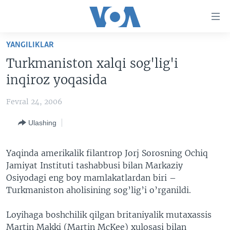
Bosh
sahifaga
boring
Boshiga
YANGILIKLAR
qayting
BOSH SAHIFA
Turkmaniston xalqi sog'lig'i
Qidiruvga
AMERIKA
inqiroz yoqasida
o'ting
MARKAZIY OSIYO
Fevral 24, 2006
XALQARO
Ulashing
VATANDOSHLAR
MULTIMEDIA
Yaqinda amerikalik filantrop Jorj Sorosning Ochiq
Jamiyat Instituti tashabbusi bilan Markaziy
IJTIMOIY TARMOQLAR
AMERIKA MANZARALARI
Osiyodagi eng boy mamlakatlardan biri –
INGLIZ TILI DARSLARI
XALQARO HAYOT
FACEBOOK
Turkmaniston aholisining sog’lig’i o’rganildi.
EDITORIAL
VASHINGTON CHOYXONASI
YOUTUBE
Loyihaga boshchilik qilgan britaniyalik mutaxassis
MOBIL-SALOM!
INSTAGRAM
Martin Makki (Martin McKee) xulosasi bilan
Learning English