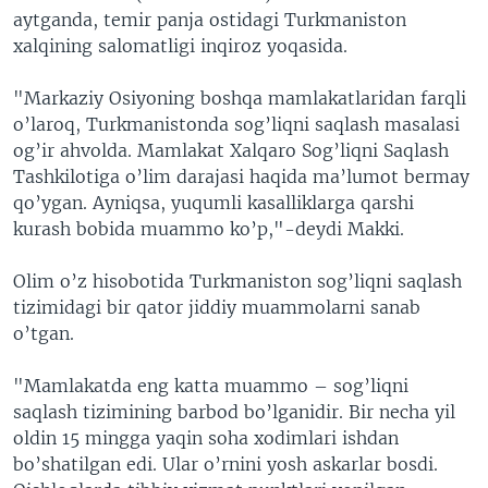
aytganda, temir panja ostidagi Turkmaniston
VIDEO
ODNOKLASSNIKI
xalqining salomatligi inqiroz yoqasida.
XABARLAR SURATLARDA
TELEGRAM
"Markaziy Osiyoning boshqa mamlakatlaridan farqli
TWITTER
o’laroq, Turkmanistonda sog’liqni saqlash masalasi
SOUNDCLOUD
VOA
og’ir ahvolda. Mamlakat Xalqaro Sog’liqni Saqlash
Tashkilotiga o’lim darajasi haqida ma’lumot bermay
qo’ygan. Ayniqsa, yuqumli kasalliklarga qarshi
kurash bobida muammo ko’p,"-deydi Makki.
Olim o’z hisobotida Turkmaniston sog’liqni saqlash
tizimidagi bir qator jiddiy muammolarni sanab
o’tgan.
"Mamlakatda eng katta muammo – sog’liqni
saqlash tizimining barbod bo’lganidir. Bir necha yil
oldin 15 mingga yaqin soha xodimlari ishdan
bo’shatilgan edi. Ular o’rnini yosh askarlar bosdi.