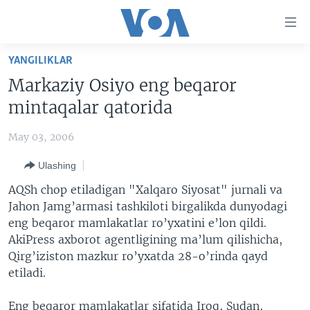
Bosh
sahifaga
boring
Boshiga
YANGILIKLAR
qayting
BOSH SAHIFA
Markaziy Osiyo eng beqaror
Qidiruvga
AMERIKA
mintaqalar qatorida
o'ting
MARKAZIY OSIYO
May 03, 2006
XALQARO
Ulashing
VATANDOSHLAR
AQSh chop etiladigan "Xalqaro Siyosat" jurnali va
MULTIMEDIA
Jahon Jamg’armasi tashkiloti birgalikda dunyodagi
eng beqaror mamlakatlar ro’yxatini e’lon qildi.
IJTIMOIY TARMOQLAR
AMERIKA MANZARALARI
AkiPress axborot agentligining ma’lum qilishicha,
INGLIZ TILI DARSLARI
XALQARO HAYOT
FACEBOOK
Qirg’iziston mazkur ro’yxatda 28-o’rinda qayd
etiladi.
EDITORIAL
VASHINGTON CHOYXONASI
YOUTUBE
MOBIL-SALOM!
INSTAGRAM
Eng beqaror mamlakatlar sifatida Iroq, Sudan,
Learning English