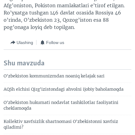
Afg’oniston, Pokiston mamlakatlari e’tirof etilgan.
VIDEO
ODNOKLASSNIKI
Ro’yxatga tushgan 146 davlat orasida Rossiya 46
XABARLAR SURATLARDA
TELEGRAM
o’rinda, O’zbekiston 23, Qozog’iston esa 88
pog’onaga loyiq deb topilgan.
TWITTER
SOUNDCLOUD
VOA
Ulashing
Follow us
Shu mavzuda
O'zbekiston kommunizmdan noaniq kelajak sari
AQSh elchisi Qirg'izistondagi ahvolni ijobiy baholamoqda
O'zbekiston hukumati nodavlat tashkilotlar faoliyatini
cheklamoqda
Kollektiv xavfsizlik shartnomasi O'zbekistonni xavfsiz
qiladimi?