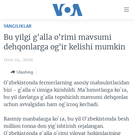
Bosh
sahifaga
boring
Boshiga
YANGILIKLAR
qayting
BOSH SAHIFA
Bu yilgi g'alla o'rimi mavsumi
Qidiruvga
AMERIKA
dehqonlarga og'ir kelishi mumkin
o'ting
MARKAZIY OSIYO
Iyun 04, 2006
XALQARO
Ulashing
VATANDOSHLAR
O`zbekistonda fermerlarning asosiy mahsulotlaridan
MULTIMEDIA
biri - g`alla o`rimiga kirishildi. Ma`lumotlarga ko`ra,
bu yil davlatga g`alla topshirish mavsumi dehqonlar
IJTIMOIY TARMOQLAR
AMERIKA MANZARALARI
uchun avvalgidan ham og`irroq kechadi.
INGLIZ TILI DARSLARI
XALQARO HAYOT
FACEBOOK
Rasmiy manbalarga ko`ra, bu yil O`zbekistonda besh
EDITORIAL
VASHINGTON CHOYXONASI
YOUTUBE
million tonna don yig`ishtirish rejalangan.
MOBIL-SALOM!
INSTAGRAM
O`zbekistonda g`alla o`rimi viloyat hokimlarining
Learning English