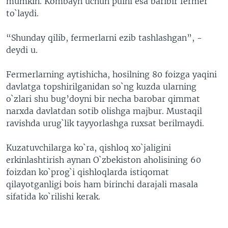
mumkin. Kombayn uchun pulni esa baribir fermer
to`laydi.
“Shunday qilib, fermerlarni ezib tashlashgan”, -
deydi u.
Fermerlarning aytishicha, hosilning 80 foizga yaqini
davlatga topshirilganidan so`ng kuzda ularning
o`zlari shu bug’doyni bir necha barobar qimmat
narxda davlatdan sotib olishga majbur. Mustaqil
ravishda urug`lik tayyorlashga ruxsat berilmaydi.
Kuzatuvchilarga ko`ra, qishloq xo`jaligini
erkinlashtirish aynan O`zbekiston aholisining 60
foizdan ko`prog`i qishloqlarda istiqomat
qilayotganligi bois ham birinchi darajali masala
sifatida ko`rilishi kerak.