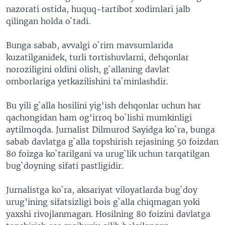
nazorati ostida, huquq-tartibot xodimlari jalb
VIDEO
ODNOKLASSNIKI
qilingan holda o`tadi.
XABARLAR SURATLARDA
TELEGRAM
Bunga sabab, avvalgi o`rim mavsumlarida
TWITTER
kuzatilganidek, turli tortishuvlarni, dehqonlar
SOUNDCLOUD
VOA
noroziligini oldini olish, g`allaning davlat
omborlariga yetkazilishini ta`minlashdir.
Bu yili g`alla hosilini yig'ish dehqonlar uchun har
qachongidan ham og'irroq bo`lishi mumkinligi
aytilmoqda. Jurnalist Dilmurod Sayidga ko`ra, bunga
sabab davlatga g`alla topshirish rejasining 50 foizdan
80 foizga ko`tarilgani va urug`lik uchun tarqatilgan
bug`doyning sifati pastligidir.
Jurnalistga ko`ra, aksariyat viloyatlarda bug`doy
urug’ining sifatsizligi bois g`alla chiqmagan yoki
yaxshi rivojlanmagan. Hosilning 80 foizini davlatga