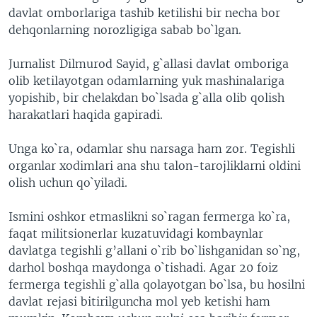
davlat omborlariga tashib ketilishi bir necha bor
dehqonlarning norozligiga sabab bo`lgan.
Jurnalist Dilmurod Sayid, g`allasi davlat omboriga
olib ketilayotgan odamlarning yuk mashinalariga
yopishib, bir chelakdan bo`lsada g`alla olib qolish
harakatlari haqida gapiradi.
Unga ko`ra, odamlar shu narsaga ham zor. Tegishli
organlar xodimlari ana shu talon-tarojliklarni oldini
olish uchun qo`yiladi.
Ismini oshkor etmaslikni so`ragan fermerga ko`ra,
faqat militsionerlar kuzatuvidagi kombaynlar
davlatga tegishli g’allani o`rib bo`lishganidan so`ng,
darhol boshqa maydonga o`tishadi. Agar 20 foiz
fermerga tegishli g`alla qolayotgan bo`lsa, bu hosilni
davlat rejasi bitirilguncha mol yeb ketishi ham