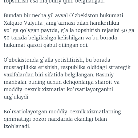
topshirish esa majburiy qilib belgilangan.
Bundan bir necha yil avval O`zbekiston hukumati
Xalqaro Valyuta Jamg`armasi bilan hamkorlikni
yo`lga qo`ygan paytda, g`alla topshirish rejasini 50 ga
50 tarzda belgilashga kelishilgan va bu borada
hukumat qarori qabul qilingan edi.
O`zbekistonda g`alla yetishtirish, bu borada
mustaqillikka erishish, respublika oldidagi strategik
vazifalardan biri sifatida belgilangan. Rasmiy
manbalar buning uchun dehqonlarga sharoit va
moddiy-texnik xizmatlar ko’rsatilayotganini
urg`ulaydi.
Ko`rsatiolayotgan moddiy-texnik xizmatlarning
qimmatligi bozor narxlarida ekanligi bilan
izohlanadi.