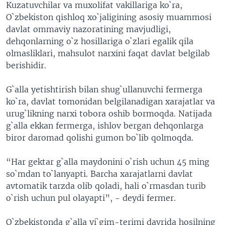
Kuzatuvchilar va muxolifat vakillariga ko`ra,
O`zbekiston qishloq xo`jaligining asosiy muammosi
davlat ommaviy nazoratining mavjudligi,
dehqonlarning o`z hosillariga o`zlari egalik qila
olmasliklari, mahsulot narxini faqat davlat belgilab
berishidir.
G`alla yetishtirish bilan shug`ullanuvchi fermerga
ko`ra, davlat tomonidan belgilanadigan xarajatlar va
urug`likning narxi tobora oshib bormoqda. Natijada
g`alla ekkan fermerga, ishlov bergan dehqonlarga
biror daromad qolishi gumon bo`lib qolmoqda.
“Har gektar g`alla maydonini o`rish uchun 45 ming
so`mdan to`lanyapti. Barcha xarajatlarni davlat
avtomatik tarzda olib qoladi, hali o`rmasdan turib
o`rish uchun pul olayapti”, - deydi fermer.
O`zbekistonda g`alla yi`gim-terimi davrida hosilning