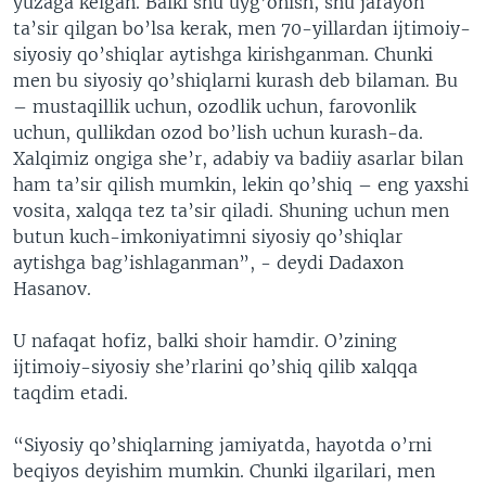
yuzaga kelgan. Balki shu uyg’onish, shu jarayon
ta’sir qilgan bo’lsa kerak, men 70-yillardan ijtimoiy-
siyosiy qo’shiqlar aytishga kirishganman. Chunki
men bu siyosiy qo’shiqlarni kurash deb bilaman. Bu
– mustaqillik uchun, ozodlik uchun, farovonlik
uchun, qullikdan ozod bo’lish uchun kurash-da.
Xalqimiz ongiga she’r, adabiy va badiiy asarlar bilan
ham ta’sir qilish mumkin, lekin qo’shiq – eng yaxshi
vosita, xalqqa tez ta’sir qiladi. Shuning uchun men
butun kuch-imkoniyatimni siyosiy qo’shiqlar
aytishga bag’ishlaganman”, - deydi Dadaxon
Hasanov.
U nafaqat hofiz, balki shoir hamdir. O’zining
ijtimoiy-siyosiy she’rlarini qo’shiq qilib xalqqa
taqdim etadi.
“Siyosiy qo’shiqlarning jamiyatda, hayotda o’rni
beqiyos deyishim mumkin. Chunki ilgarilari, men