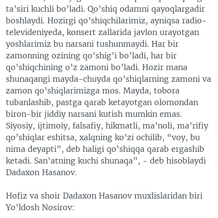
ta’siri kuchli bo’ladi. Qo’shiq odamni qayoqlargadir
boshlaydi. Hozirgi qo’shiqchilarimiz, ayniqsa radio-
televideniyeda, konsert zallarida javlon urayotgan
yoshlarimiz bu narsani tushunmaydi. Har bir
zamonning ozining qo’shig’i bo’ladi, har bir
qo’shiqchining o’z zamoni bo’ladi. Hozir mana
shunaqangi mayda-chuyda qo’shiqlarning zamoni va
zamon qo’shiqlarimizga mos. Mayda, tobora
tubanlashib, pastga qarab ketayotgan olomondan
biron-bir jiddiy narsani kutish mumkin emas.
Siyosiy, ijtimoiy, falsafiy, hikmatli, ma’noli, ma’rifiy
qo’shiqlar eshitsa, xalqning ko’zi ochilib, “voy, bu
nima deyapti”, deb haligi qo’shiqqa qarab ergashib
ketadi. San’atning kuchi shunaqa”, - deb hisoblaydi
Dadaxon Hasanov.
Hofiz va shoir Dadaxon Hasanov muxlislaridan biri
Yo’ldosh Nosirov: