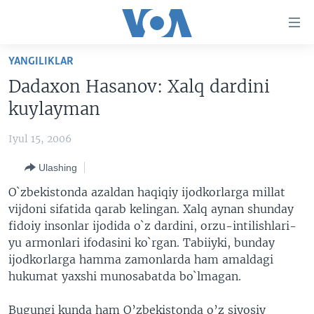
Bosh
sahifaga
boring
Boshiga
YANGILIKLAR
qayting
BOSH SAHIFA
Dadaxon Hasanov: Xalq dardini
Qidiruvga
AMERIKA
kuylayman
o'ting
MARKAZIY OSIYO
Iyul 15, 2006
XALQARO
Ulashing
VATANDOSHLAR
O`zbekistonda azaldan haqiqiy ijodkorlarga millat
MULTIMEDIA
vijdoni sifatida qarab kelingan. Xalq aynan shunday
fidoiy insonlar ijodida o`z dardini, orzu-intilishlari-
IJTIMOIY TARMOQLAR
AMERIKA MANZARALARI
yu armonlari ifodasini ko`rgan. Tabiiyki, bunday
INGLIZ TILI DARSLARI
XALQARO HAYOT
FACEBOOK
ijodkorlarga hamma zamonlarda ham amaldagi
hukumat yaxshi munosabatda bo`lmagan.
EDITORIAL
VASHINGTON CHOYXONASI
YOUTUBE
MOBIL-SALOM!
INSTAGRAM
Bugungi kunda ham O’zbekistonda o’z siyosiy
Learning English