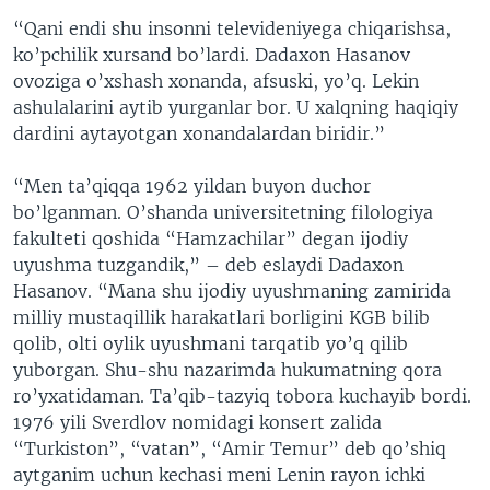
“Qani endi shu insonni televideniyega chiqarishsa,
ko’pchilik xursand bo’lardi. Dadaxon Hasanov
ovoziga o’xshash xonanda, afsuski, yo’q. Lekin
ashulalarini aytib yurganlar bor. U xalqning haqiqiy
dardini aytayotgan xonandalardan biridir.”
“Men ta’qiqqa 1962 yildan buyon duchor
bo’lganman. O’shanda universitetning filologiya
fakulteti qoshida “Hamzachilar” degan ijodiy
uyushma tuzgandik,” – deb eslaydi Dadaxon
Hasanov. “Mana shu ijodiy uyushmaning zamirida
milliy mustaqillik harakatlari borligini KGB bilib
qolib, olti oylik uyushmani tarqatib yo’q qilib
yuborgan. Shu-shu nazarimda hukumatning qora
ro’yxatidaman. Ta’qib-tazyiq tobora kuchayib bordi.
1976 yili Sverdlov nomidagi konsert zalida
“Turkiston”, “vatan”, “Amir Temur” deb qo’shiq
aytganim uchun kechasi meni Lenin rayon ichki