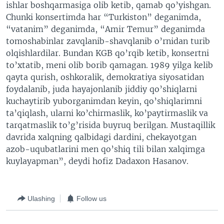
ishlar boshqarmasiga olib ketib, qamab qo’yishgan.
Chunki konsertimda har “Turkiston” deganimda,
“vatanim” deganimda, “Amir Temur” deganimda
tomoshabinlar zavqlanib-shavqlanib o’rnidan turib
olqishlardilar. Bundan KGB qo’rqib ketib, konsertni
to’xtatib, meni olib borib qamagan. 1989 yilga kelib
qayta qurish, oshkoralik, demokratiya siyosatidan
foydalanib, juda hayajonlanib jiddiy qo’shiqlarni
kuchaytirib yuborganimdan keyin, qo’shiqlarimni
ta’qiqlash, ularni ko’chirmaslik, ko’paytirmaslik va
tarqatmaslik to’g’risida buyruq berilgan. Mustaqillik
davrida xalqning qalbidagi dardini, chekayotgan
azob-uqubatlarini men qo’shiq tili bilan xalqimga
kuylayapman”, deydi hofiz Dadaxon Hasanov.
Ulashing
Follow us