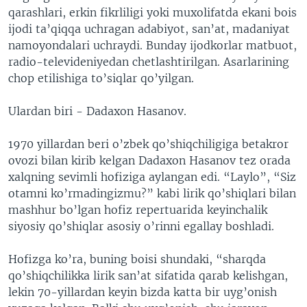
qarashlari, erkin fikrliligi yoki muxolifatda ekani bois
VIDEO
ODNOKLASSNIKI
ijodi ta’qiqqa uchragan adabiyot, san’at, madaniyat
XABARLAR SURATLARDA
TELEGRAM
namoyondalari uchraydi. Bunday ijodkorlar matbuot,
radio-televideniyedan chetlashtirilgan. Asarlarining
TWITTER
chop etilishiga to’siqlar qo’yilgan.
SOUNDCLOUD
VOA
Ulardan biri - Dadaxon Hasanov.
1970 yillardan beri o’zbek qo’shiqchiligiga betakror
ovozi bilan kirib kelgan Dadaxon Hasanov tez orada
xalqning sevimli hofiziga aylangan edi. “Laylo”, “Siz
otamni ko’rmadingizmu?” kabi lirik qo’shiqlari bilan
mashhur bo’lgan hofiz repertuarida keyinchalik
siyosiy qo’shiqlar asosiy o’rinni egallay boshladi.
Hofizga ko’ra, buning boisi shundaki, “sharqda
qo’shiqchilikka lirik san’at sifatida qarab kelishgan,
lekin 70-yillardan keyin bizda katta bir uyg’onish