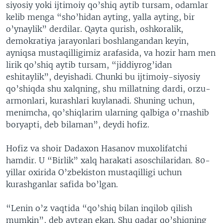
siyosiy yoki ijtimoiy qo’shiq aytib tursam, odamlar
kelib menga “sho’hidan ayting, yalla ayting, bir
o’ynaylik” derdilar. Qayta qurish, oshkoralik,
demokratiya jarayonlari boshlangandan keyin,
ayniqsa mustaqilligimiz arafasida, va hozir ham men
lirik qo’shiq aytib tursam, “jiddiyrog’idan
eshitaylik”, deyishadi. Chunki bu ijtimoiy-siyosiy
qo’shiqda shu xalqning, shu millatning dardi, orzu-
armonlari, kurashlari kuylanadi. Shuning uchun,
menimcha, qo’shiqlarim ularning qalbiga o’rnashib
boryapti, deb bilaman”, deydi hofiz.
Hofiz va shoir Dadaxon Hasanov muxolifatchi
hamdir. U “Birlik” xalq harakati asoschilaridan. 80-
yillar oxirida O’zbekiston mustaqilligi uchun
kurashganlar safida bo’lgan.
“Lenin o’z vaqtida “qo’shiq bilan inqilob qilish
mumkin”, deb aytgan ekan. Shu qadar qo’shiqning