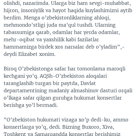
olishdi, nazarimda. Ularga biz ham sevgi-muhabbat,
hijron, insoniylik va hayot haqida kuylashimizni aytib
berdim. Menga o’zbekistonliklarning ahloqi,
mehmondo’stligi juda ma’qul tushdi. Ularning
tabassumiga qarab, odamlar har yerda odamlar,
mehr-oqibat va yaxshilik kabi fazilatlar
hammamizga birdek xos narsalar deb o’yladim",-
deydi Elizabet xonim.
Biroq O’zbekistonga safar har tomonlama maroqli
kechgani yo’q. AQSh-O’zbekiston aloqalari
taranglashib turgan bir paytda, Davlat
departamentining madaniy almashinuv dasturi orqali
o’lkaga safar qilgan guruhga hukumat konsertlar
berishga yo’l bermadi.
"O’zbekiston hukumati vizaga xo’p dedi-ku, ammo
konsertlarga yo’q, dedi. Bizning Buxoro, Xiva,
Toshkent va Samarqandda konsertlar berishimiz