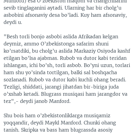
Munford) esa O’zbekiston maqom va changchilarini
sevib tinglaganini aytadi. Ularning har bir cholg’u
asbobini afsonaviy desa bo’ladi. Kuy ham afsonaviy,
deydi u.
"Besh torli bonjo asbobi aslida Afrikadan kelgan
deymiz, ammo O’zbekistonga safarim shuni
ko’rsatdiki, bu cholg’u aslida Markaziy Osiyoda kashf
etilgan bo’lsa ajabmas. Rubob va dutor kabi teridan
ishlangan, ichi bo’sh, torli asbob. Bo’yni uzun, torlari
ham shu yo’sinda tortilgan, balki sal boshqacha
sozlanadi. Rubob va dutor kabi kuchli ohang beradi.
Tezligi, shiddati, jarangi jihatdan bir-biriga juda
o’xshab ketadi. Blugrass musiqasi ham jarangdor va
tez",- deydi janob Manford.
Shu bois ham o’zbekistonliklarga musiqamiz
yoqqandir, deydi Maykl Manford. Chunki ohang
tanish. Skripka va bass ham blugrassda asosiy