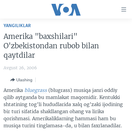
Bosh
sahifaga
boring
Boshiga
YANGILIKLAR
qayting
BOSH SAHIFA
Amerika "baxshilari"
Qidiruvga
AMERIKA
O'zbekistondan rubob bilan
o'ting
MARKAZIY OSIYO
qaytdilar
XALQARO
Avgust 26, 2006
VATANDOSHLAR
Ulashing
MULTIMEDIA
Amerika
bluegrass
(blugrass) musiqa janri oddiy
IJTIMOIY TARMOQLAR
AMERIKA MANZARALARI
qilib aytganda bu mamlakat maqomidir. Kentukki
shtatining tog’li hududlarida xalq og’zaki ijodining
INGLIZ TILI DARSLARI
XALQARO HAYOT
FACEBOOK
bir turi sifatida shakllangan ohang va lirika
EDITORIAL
VASHINGTON CHOYXONASI
YOUTUBE
qorishmasi. Amerikaliklarning hammasi ham bu
musiqa turini tinglamasa-da, u bilan faxrlanadilar.
MOBIL-SALOM!
INSTAGRAM
Learning English