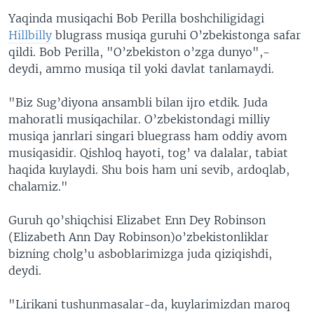
VIDEO
ODNOKLASSNIKI
Yaqinda musiqachi Bob Perilla boshchiligidagi
Hillbilly
blugrass musiqa guruhi O’zbekistonga safar
XABARLAR SURATLARDA
TELEGRAM
qildi. Bob Perilla, "O’zbekiston o’zga dunyo",-
TWITTER
deydi, ammo musiqa til yoki davlat tanlamaydi.
SOUNDCLOUD
VOA
"Biz Sug’diyona ansambli bilan ijro etdik. Juda
mahoratli musiqachilar. O’zbekistondagi milliy
musiqa janrlari singari bluegrass ham oddiy avom
musiqasidir. Qishloq hayoti, tog’ va dalalar, tabiat
haqida kuylaydi. Shu bois ham uni sevib, ardoqlab,
chalamiz."
Guruh qo’shiqchisi Elizabet Enn Dey Robinson
(Elizabeth Ann Day Robinson)o’zbekistonliklar
bizning cholg’u asboblarimizga juda qiziqishdi,
deydi.
"Lirikani tushunmasalar-da, kuylarimizdan maroq