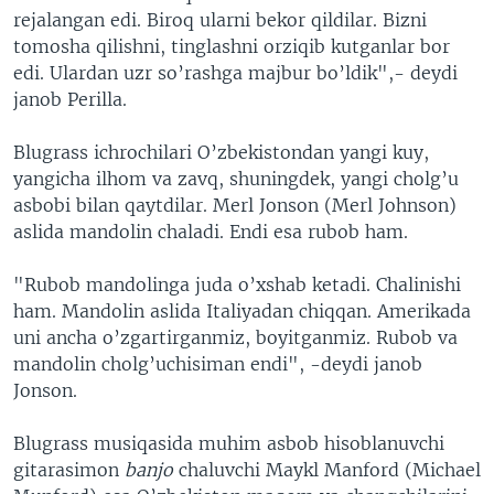
rejalangan edi. Biroq ularni bekor qildilar. Bizni
tomosha qilishni, tinglashni orziqib kutganlar bor
edi. Ulardan uzr so’rashga majbur bo’ldik",- deydi
janob Perilla.
Blugrass ichrochilari O’zbekistondan yangi kuy,
yangicha ilhom va zavq, shuningdek, yangi cholg’u
asbobi bilan qaytdilar. Merl Jonson (Merl Johnson)
aslida mandolin chaladi. Endi esa rubob ham.
"Rubob mandolinga juda o’xshab ketadi. Chalinishi
ham. Mandolin aslida Italiyadan chiqqan. Amerikada
uni ancha o’zgartirganmiz, boyitganmiz. Rubob va
mandolin cholg’uchisiman endi", -deydi janob
Jonson.
Blugrass musiqasida muhim asbob hisoblanuvchi
gitarasimon
banjo
chaluvchi Maykl Manford (Michael