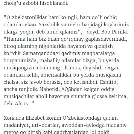
cholg’u asbobi hisoblanadi.
"O’zbekistonliklar ham ko’ngli, ham qo’li ochiq
odamlar ekan. Yaxshilik va mehr haqidagi kuylarimiz
ularga yoqdi, deb umid qilamiz",- deydi Bob Perilla.
"Hamma ham biz bilan qo’rqmay gaplashavermadi,
biroq ularning nigohlarida hayajon va qiziqish
ko’rdik. Samarqanddagi qadimiy maqbaralarga
borganimizda, mahalliy odamlar bizga, bu yerda
musiqangizni chalmang, iltimos, deyishdi. Organ
odamlari kelib, amerikaliklar bu yerda musiqasini
chalsa, siz javob berasiz, deb ketishibdi. Eshitib,
ancha ranjidik. Nahotki, AQShdan kelgan oddiy
musiqachilar aholi hayotiga shuncha g’ussa keltirsa,
deb. Afsus..."
Xonanda Elizabet xonim O’zbekistondagi qadim
madaniyat, urf-odatlar, avloddan-avlodga madaniy
meros qoldirish kabi qadriyatlardan lol qoldi.