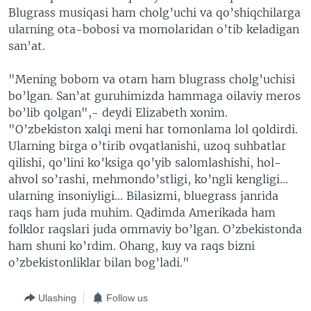
Blugrass musiqasi ham cholg’uchi va qo’shiqchilarga
ularning ota-bobosi va momolaridan o’tib keladigan
san’at.
"Mening bobom va otam ham blugrass cholg’uchisi
bo’lgan. San’at guruhimizda hammaga oilaviy meros
bo’lib qolgan",- deydi Elizabeth xonim.
"O’zbekiston xalqi meni har tomonlama lol qoldirdi.
Ularning birga o’tirib ovqatlanishi, uzoq suhbatlar
qilishi, qo’lini ko’ksiga qo’yib salomlashishi, hol-
ahvol so’rashi, mehmondo’stligi, ko’ngli kengligi...
ularning insoniyligi... Bilasizmi, bluegrass janrida
raqs ham juda muhim. Qadimda Amerikada ham
folklor raqslari juda ommaviy bo’lgan. O’zbekistonda
ham shuni ko’rdim. Ohang, kuy va raqs bizni
o’zbekistonliklar bilan bog’ladi."
Ulashing
Follow us