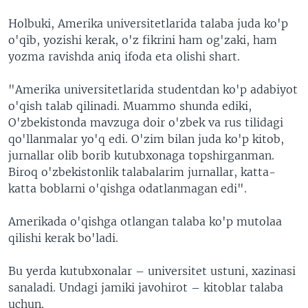
Holbuki, Amerika universitetlarida talaba juda ko'p
o'qib, yozishi kerak, o'z fikrini ham og'zaki, ham
yozma ravishda aniq ifoda eta olishi shart.
"Amerika universitetlarida studentdan ko'p adabiyot
o'qish talab qilinadi. Muammo shunda ediki,
O'zbekistonda mavzuga doir o'zbek va rus tilidagi
qo'llanmalar yo'q edi. O'zim bilan juda ko'p kitob,
jurnallar olib borib kutubxonaga topshirganman.
Biroq o'zbekistonlik talabalarim jurnallar, katta-
katta boblarni o'qishga odatlanmagan edi".
Amerikada o'qishga otlangan talaba ko'p mutolaa
qilishi kerak bo'ladi.
Bu yerda kutubxonalar – universitet ustuni, xazinasi
sanaladi. Undagi jamiki javohirot – kitoblar talaba
uchun.