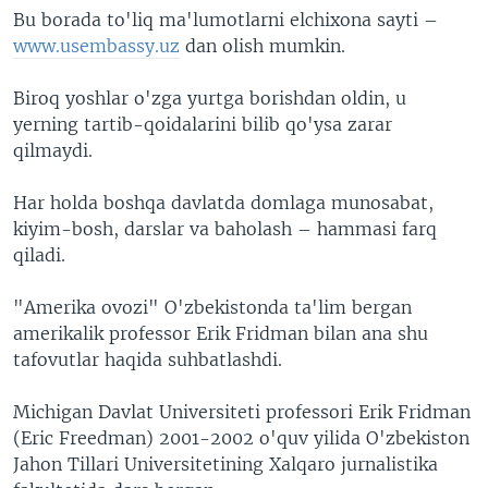
Bu borada to'liq ma'lumotlarni elchixona sayti –
VIDEO
ODNOKLASSNIKI
www.usembassy.uz
dan olish mumkin.
XABARLAR SURATLARDA
TELEGRAM
Biroq yoshlar o'zga yurtga borishdan oldin, u
TWITTER
yerning tartib-qoidalarini bilib qo'ysa zarar
SOUNDCLOUD
VOA
qilmaydi.
Har holda boshqa davlatda domlaga munosabat,
kiyim-bosh, darslar va baholash – hammasi farq
qiladi.
"Amerika ovozi" O'zbekistonda ta'lim bergan
amerikalik professor Erik Fridman bilan ana shu
tafovutlar haqida suhbatlashdi.
Michigan Davlat Universiteti professori Erik Fridman
(Eric Freedman) 2001-2002 o'quv yilida O'zbekiston
Jahon Tillari Universitetining Xalqaro jurnalistika