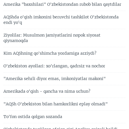
Amerika "baxshilari" O'zbekistondan rubob bilan qaytdilar
AQShda o'qish imkonini beruvchi tashkilot O'zbekistonda
endi yo'q
Ziyolilar: Musulmon jamiyatlarini nopok siyosat
qiynamoqda
Kim AQShning qo'shimcha yordamiga arziydi?
O'zbekiston ayollari: xo'rlangan, qadrsiz va nochor
"Amerika sehrli diyor emas, imkoniyatlar makoni"
Amerikada o'qish - qancha va nima uchun?
"AQSh O'zbekiston bilan hamkorlikni eplay olmadi"
To'fon ostida qolgan sozanda