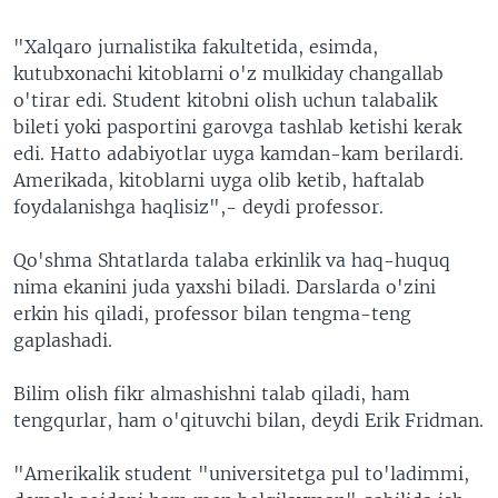
"Xalqaro jurnalistika fakultetida, esimda,
kutubxonachi kitoblarni o'z mulkiday changallab
o'tirar edi. Student kitobni olish uchun talabalik
bileti yoki pasportini garovga tashlab ketishi kerak
edi. Hatto adabiyotlar uyga kamdan-kam berilardi.
Amerikada, kitoblarni uyga olib ketib, haftalab
foydalanishga haqlisiz",- deydi professor.
Qo'shma Shtatlarda talaba erkinlik va haq-huquq
nima ekanini juda yaxshi biladi. Darslarda o'zini
erkin his qiladi, professor bilan tengma-teng
gaplashadi.
Bilim olish fikr almashishni talab qiladi, ham
tengqurlar, ham o'qituvchi bilan, deydi Erik Fridman.
"Amerikalik student "universitetga pul to'ladimmi,