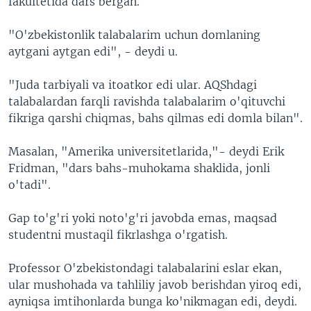
fakultetida dars bergan.
"O'zbekistonlik talabalarim uchun domlaning
aytgani aytgan edi", - deydi u.
"Juda tarbiyali va itoatkor edi ular. AQShdagi
talabalardan farqli ravishda talabalarim o'qituvchi
fikriga qarshi chiqmas, bahs qilmas edi domla bilan".
Masalan, "Amerika universitetlarida,"- deydi Erik
Fridman, "dars bahs-muhokama shaklida, jonli
o'tadi".
Gap to'g'ri yoki noto'g'ri javobda emas, maqsad
studentni mustaqil fikrlashga o'rgatish.
Professor O'zbekistondagi talabalarini eslar ekan,
ular mushohada va tahliliy javob berishdan yiroq edi,
ayniqsa imtihonlarda bunga ko'nikmagan edi, deydi.