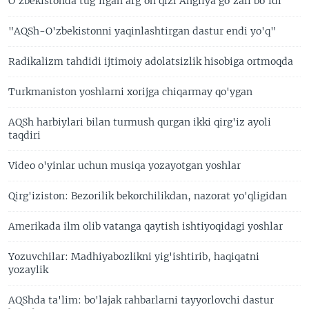
O'zbekistonda tug'ilgan afg'on qizi Angliya go'zali bo'ldi
"AQSh-O'zbekistonni yaqinlashtirgan dastur endi yo'q"
Radikalizm tahdidi ijtimoiy adolatsizlik hisobiga ortmoqda
Turkmaniston yoshlarni xorijga chiqarmay qo'ygan
AQSh harbiylari bilan turmush qurgan ikki qirg'iz ayoli
taqdiri
Video o'yinlar uchun musiqa yozayotgan yoshlar
Qirg'iziston: Bezorilik bekorchilikdan, nazorat yo'qligidan
Amerikada ilm olib vatanga qaytish ishtiyoqidagi yoshlar
Yozuvchilar: Madhiyabozlikni yig'ishtirib, haqiqatni
yozaylik
AQShda ta'lim: bo'lajak rahbarlarni tayyorlovchi dastur