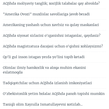
AQShda moliyaviy tanglik; xorijlik talabalar qay ahvolda?
"Amerika Ovozi" muxlislar savollariga javob beradi
Amerikaning yashash uchun xavfsiz va qulay maskanlari
AQShda siyosat sirlarini o'rganishni istaganlar, qaydasiz?
AQShda magistratura darajasi uchun o'qishni xohlaysizmi?
Qo'li gul inson istagan yerda yo'lini topib ketadi
Olimlar ilmiy hamkorlik va aloqa muhim ekanini
eslatmoqda
Tadqiqotchilar uchun AQShda izlanish imkoniyatlari
O'zbekistonlik yetim bolalar AQShda panoh topishi mumkin
Taniqli olim Xayrulla Ismatullayevni xotirlab…