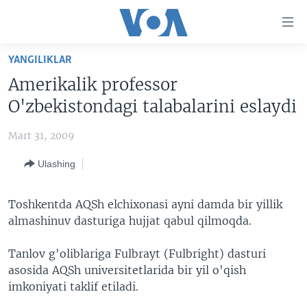
Bosh
sahifaga
boring
Boshiga
YANGILIKLAR
qayting
BOSH SAHIFA
Amerikalik professor
Qidiruvga
AMERIKA
O'zbekistondagi talabalarini eslaydi
o'ting
MARKAZIY OSIYO
Mart 31, 2009
XALQARO
Ulashing
VATANDOSHLAR
MULTIMEDIA
Toshkentda AQSh elchixonasi ayni damda bir yillik
almashinuv dasturiga hujjat qabul qilmoqda.
IJTIMOIY TARMOQLAR
AMERIKA MANZARALARI
INGLIZ TILI DARSLARI
XALQARO HAYOT
FACEBOOK
Tanlov g'oliblariga Fulbrayt (Fulbright) dasturi
asosida AQSh universitetlarida bir yil o'qish
EDITORIAL
VASHINGTON CHOYXONASI
YOUTUBE
imkoniyati taklif etiladi.
MOBIL-SALOM!
INSTAGRAM
Learning English