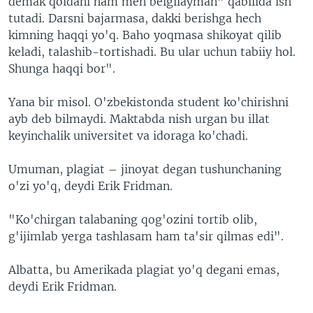
demak qoidani ham men belgilayman" qabilida ish
tutadi. Darsni bajarmasa, dakki berishga hech
kimning haqqi yo'q. Baho yoqmasa shikoyat qilib
keladi, talashib-tortishadi. Bu ular uchun tabiiy hol.
Shunga haqqi bor".
Yana bir misol. O'zbekistonda student ko'chirishni
ayb deb bilmaydi. Maktabda nish urgan bu illat
keyinchalik universitet va idoraga ko'chadi.
Umuman, plagiat – jinoyat degan tushunchaning
o'zi yo'q, deydi Erik Fridman.
"Ko'chirgan talabaning qog'ozini tortib olib,
g'ijimlab yerga tashlasam ham ta'sir qilmas edi".
Albatta, bu Amerikada plagiat yo'q degani emas,
deydi Erik Fridman.