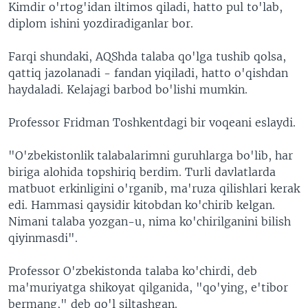
Kimdir o'rtog'idan iltimos qiladi, hatto pul to'lab,
diplom ishini yozdiradiganlar bor.
Farqi shundaki, AQShda talaba qo'lga tushib qolsa,
qattiq jazolanadi - fandan yiqiladi, hatto o'qishdan
haydaladi. Kelajagi barbod bo'lishi mumkin.
Professor Fridman Toshkentdagi bir voqeani eslaydi.
"O'zbekistonlik talabalarimni guruhlarga bo'lib, har
biriga alohida topshiriq berdim. Turli davlatlarda
matbuot erkinligini o'rganib, ma'ruza qilishlari kerak
edi. Hammasi qaysidir kitobdan ko'chirib kelgan.
Nimani talaba yozgan-u, nima ko'chirilganini bilish
qiyinmasdi".
Professor O'zbekistonda talaba ko'chirdi, deb
ma'muriyatga shikoyat qilganida, "qo'ying, e'tibor
bermang," deb qo'l siltashgan.