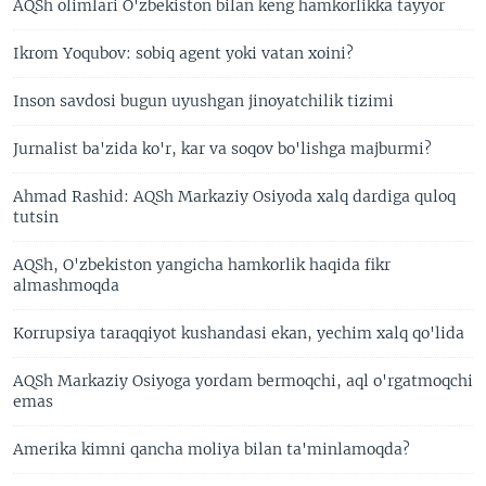
AQSh olimlari O'zbekiston bilan keng hamkorlikka tayyor
Ikrom Yoqubov: sobiq agent yoki vatan xoini?
Inson savdosi bugun uyushgan jinoyatchilik tizimi
Jurnalist ba'zida ko'r, kar va soqov bo'lishga majburmi?
Ahmad Rashid: AQSh Markaziy Osiyoda xalq dardiga quloq
tutsin
AQSh, O'zbekiston yangicha hamkorlik haqida fikr
almashmoqda
Korrupsiya taraqqiyot kushandasi ekan, yechim xalq qo'lida
AQSh Markaziy Osiyoga yordam bermoqchi, aql o'rgatmoqchi
emas
Amerika kimni qancha moliya bilan ta'minlamoqda?