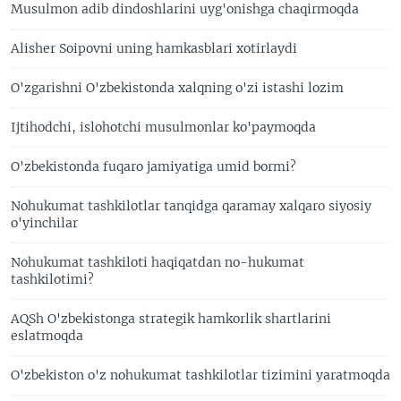
Musulmon adib dindoshlarini uyg'onishga chaqirmoqda
Alisher Soipovni uning hamkasblari xotirlaydi
O'zgarishni O'zbekistonda xalqning o'zi istashi lozim
Ijtihodchi, islohotchi musulmonlar ko'paymoqda
O'zbekistonda fuqaro jamiyatiga umid bormi?
Nohukumat tashkilotlar tanqidga qaramay xalqaro siyosiy
o'yinchilar
Nohukumat tashkiloti haqiqatdan no-hukumat
tashkilotimi?
AQSh O'zbekistonga strategik hamkorlik shartlarini
eslatmoqda
O'zbekiston o'z nohukumat tashkilotlar tizimini yaratmoqda