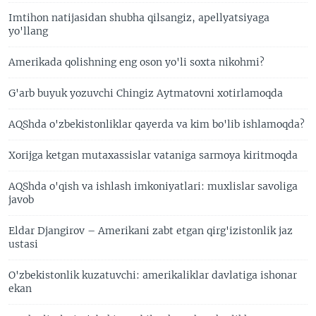
Imtihon natijasidan shubha qilsangiz, apellyatsiyaga
yo'llang
Amerikada qolishning eng oson yo'li soxta nikohmi?
G'arb buyuk yozuvchi Chingiz Aytmatovni xotirlamoqda
AQShda o'zbekistonliklar qayerda va kim bo'lib ishlamoqda?
Xorijga ketgan mutaxassislar vataniga sarmoya kiritmoqda
AQShda o'qish va ishlash imkoniyatlari: muxlislar savoliga
javob
Eldar Djangirov – Amerikani zabt etgan qirg'izistonlik jaz
ustasi
O'zbekistonlik kuzatuvchi: amerikaliklar davlatiga ishonar
ekan