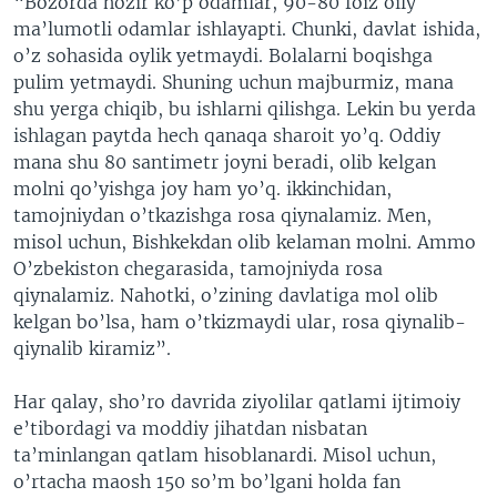
“Bozorda hozir ko’p odamlar, 90-80 foiz oily
ma’lumotli odamlar ishlayapti. Chunki, davlat ishida,
o’z sohasida oylik yetmaydi. Bolalarni boqishga
pulim yetmaydi. Shuning uchun majburmiz, mana
shu yerga chiqib, bu ishlarni qilishga. Lekin bu yerda
ishlagan paytda hech qanaqa sharoit yo’q. Oddiy
mana shu 80 santimetr joyni beradi, olib kelgan
molni qo’yishga joy ham yo’q. ikkinchidan,
tamojniydan o’tkazishga rosa qiynalamiz. Men,
misol uchun, Bishkekdan olib kelaman molni. Ammo
O’zbekiston chegarasida, tamojniyda rosa
qiynalamiz. Nahotki, o’zining davlatiga mol olib
kelgan bo’lsa, ham o’tkizmaydi ular, rosa qiynalib-
qiynalib kiramiz”.
Har qalay, sho’ro davrida ziyolilar qatlami ijtimoiy
e’tibordagi va moddiy jihatdan nisbatan
ta’minlangan qatlam hisoblanardi. Misol uchun,
o’rtacha maosh 150 so’m bo’lgani holda fan