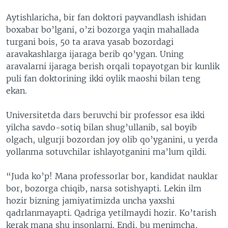
Aytishlaricha, bir fan doktori payvandlash ishidan
boxabar bo’lgani, o’zi bozorga yaqin mahallada
turgani bois, 50 ta arava yasab bozordagi
aravakashlarga ijaraga berib qo’ygan. Uning
aravalarni ijaraga berish orqali topayotgan bir kunlik
puli fan doktorining ikki oylik maoshi bilan teng
ekan.
Universitetda dars beruvchi bir professor esa ikki
yilcha savdo-sotiq bilan shug’ullanib, sal boyib
olgach, ulgurji bozordan joy olib qo’yganini, u yerda
yollanma sotuvchilar ishlayotganini ma’lum qildi.
“Juda ko’p! Mana professorlar bor, kandidat nauklar
bor, bozorga chiqib, narsa sotishyapti. Lekin ilm
hozir bizning jamiyatimizda uncha yaxshi
qadrlanmayapti. Qadriga yetilmaydi hozir. Ko’tarish
kerak mana shu insonlarni. Endi, bu menimcha,