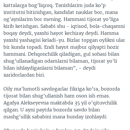
kattalarga bog’liqroq. Tanishlarim juda ko’p
institutni bitirishgan, kandidat nauklar bor, mana
og’aynilarim bor mening. Hammasi tijorat yo’liga
kirib ketishgan. Sababi shu - iqtisod, bola-chaqamni
boqay deydi, yaxshi hayot kechiray deydi. Hamma
yaxshi yashagisi keladi-yu. Bizlar topgan oylikni ular
bir kunda topadi. Endi hayot majbur qilyapti hozir
hammani. Dehqonchilik qiladigan, gul sohasi bilan
shug’ullanadigan odamlarni bilaman, tijorat yo’li
bilan ishlaydiganlarni bilaman”, - deydi
xaridorlardan biri.
Oily ma’lumotli savdogarlar fikriga ko’ra, bozorda
tijorat bilan shug’ullanish ham oson ish emas.
Agafya Alekseyevna maktabda 35 yil o’qituvchilik
qilgan. U ayni paytda bozorda savdo bilan
mashg’ullik sababini mana bunday izohlaydi: