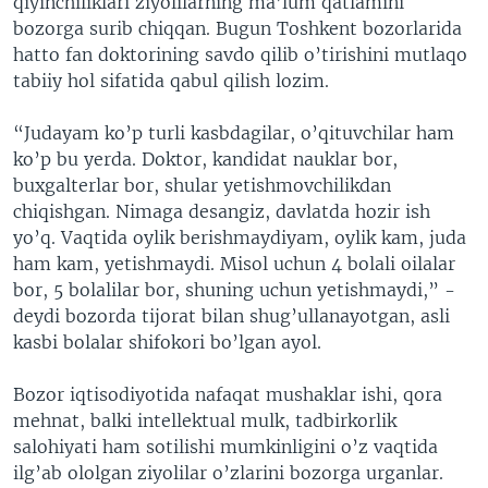
qiyinchiliklari ziyolilarning ma’lum qatlamini
VIDEO
ODNOKLASSNIKI
bozorga surib chiqqan. Bugun Toshkent bozorlarida
hatto fan doktorining savdo qilib o’tirishini mutlaqo
XABARLAR SURATLARDA
TELEGRAM
tabiiy hol sifatida qabul qilish lozim.
TWITTER
“Judayam ko’p turli kasbdagilar, o’qituvchilar ham
SOUNDCLOUD
VOA
ko’p bu yerda. Doktor, kandidat nauklar bor,
buxgalterlar bor, shular yetishmovchilikdan
chiqishgan. Nimaga desangiz, davlatda hozir ish
yo’q. Vaqtida oylik berishmaydiyam, oylik kam, juda
ham kam, yetishmaydi. Misol uchun 4 bolali oilalar
bor, 5 bolalilar bor, shuning uchun yetishmaydi,” -
deydi bozorda tijorat bilan shug’ullanayotgan, asli
kasbi bolalar shifokori bo’lgan ayol.
Bozor iqtisodiyotida nafaqat mushaklar ishi, qora
mehnat, balki intellektual mulk, tadbirkorlik
salohiyati ham sotilishi mumkinligini o’z vaqtida
ilg’ab ololgan ziyolilar o’zlarini bozorga urganlar.