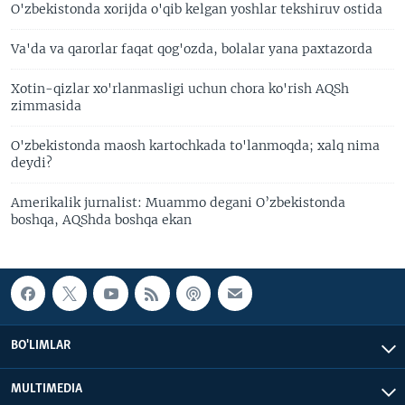
O'zbekistonda xorijda o'qib kelgan yoshlar tekshiruv ostida
Va'da va qarorlar faqat qog'ozda, bolalar yana paxtazorda
Xotin-qizlar xo'rlanmasligi uchun chora ko'rish AQSh
zimmasida
O'zbekistonda maosh kartochkada to'lanmoqda; xalq nima
deydi?
Amerikalik jurnalist: Muammo degani O’zbekistonda
boshqa, AQShda boshqa ekan
BO'LIMLAR
MULTIMEDIA