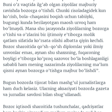
Buni o’z vaqtida ilg’ab olgan ziyolilar majburiy
ravishda bozorga o’tishdi. Chunki risoladagidek kun
ko’rish, bola-chaqasini boqish uchun tabiiyki,
bugungi kunda berilayotgan maosh urvoq ham
bo’lmaydi. Mana shu jarayonda ziyolilarning bozorga
o’tishi va o’zlarini bir ijtimoiy e’tiborga molik
qatlam sifatida ko’rsata olishi albatta qiyin kechdi.
Bozor sharoitida qo’sh-qo’sh diplomlar yoki ilmiy
unvonlar emas, aynan shu shaxsning, fuqaroning
boyligi e’tiborga ko’proq sazovor bo’la boshlaganligi
sababli ham mening nazarimda ziyolilarning ma’lum
qismi aynan bozorga o’tishga majbur bo’lishdi”.
Bugun bozorda tijorat bilan mashg’ul jurnalistlarga
ham duch kelasiz. Ularning aksariyati bozorda gazeta
va jurnallar savdosi bilan shug’ullanadi.
Bozor iqtisodi sharoitida tushunchalar, qadriyatlar