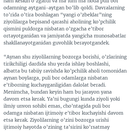
ham keskin o’zgardi va ma’lum ma’noda puli bor
odamning aytgani-aytgan bo’lib qoldi. Davralarning
to’rida o’tira boshlagan “yangi o’zbeklar”ning
ziyolilarga bepisand qarashi aholining ko’pchilik
qismini puldorga nisbatan o’zgacha e’tibor
ortayotganidan va jamiyatda yangicha munosabatlar
shakllanayotganidan guvohlik berayotgandek.
“Aynan shu ziyolilarning bozorga borishi, o’zlarining
tirikchiligi dardida shu yerda ishlay boshlashi,
albatta bu tabiiy ravishda ko’pchilik aholi tomonidan
aynan boylarga, puli bor odamlarga nisbatan
e’tiborning kuchayganligidan dalolat beradi.
Menimcha, bundan keyin ham bu jarayon yana
davom etsa kerak. Ya’ni bugungi kunda ziyoli yoki
ilmiy unvon sohibi emas, cho’ntagida puli bor
odamga nisbatan ijtimoiy e’tibor kuchayishi davom
etsa kerak. Ziyolilarning o’zini bozorga urishi
ijtimoiy hayotda o’zining ta’sirini ko’rsatmay