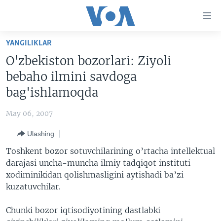
Bosh
sahifaga
boring
Boshiga
YANGILIKLAR
qayting
BOSH SAHIFA
O'zbekiston bozorlari: Ziyoli
Qidiruvga
AMERIKA
bebaho ilmini savdoga
o'ting
MARKAZIY OSIYO
bag'ishlamoqda
XALQARO
May 06, 2007
VATANDOSHLAR
Ulashing
MULTIMEDIA
Toshkent bozor sotuvchilarining o’rtacha intellektual
IJTIMOIY TARMOQLAR
AMERIKA MANZARALARI
darajasi uncha-muncha ilmiy tadqiqot instituti
xodiminikidan qolishmasligini aytishadi ba’zi
INGLIZ TILI DARSLARI
XALQARO HAYOT
FACEBOOK
kuzatuvchilar.
EDITORIAL
VASHINGTON CHOYXONASI
YOUTUBE
Chunki bozor iqtisodiyotining dastlabki
MOBIL-SALOM!
INSTAGRAM
Learning English