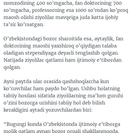
nomzodining 400 so’mgacha, fan doktorining 700
so’mgacha, professorning esa 1000 so’mdan ko’proq
maosh olishi ziyolilar mavqeiga juda katta ijobiy
ta’sir ko’rsatgan.
O’zbekistondagi bozor sharoitida esa, aytaylik, fan
doktorining maoshi yaxshiroq o’qiydigan talaba
oladigan stependiyaga deyarli tenglashib qolgan.
Natijada ziyolilar qatlami ham ijtimoiy e’tibordan
qolgan.
Ayni paytda ular orasida qashshoqlarcha kun
ko’ruvchilar ham paydo bo’lgan. Ushbu holatning
tabiiy hosilasi sifatida ziyolilarning ma’lum guruhi
o’zini bozorga urishini tabiiy hol deb bilish
kerakligini aytadi yozuvchilardan biri:
“Bugungi kunda O’zbekistonda ijtimoiy e’tiborga
molik qatlam aynan bozor orqali shakllanmoqda.