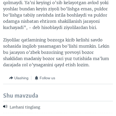
qolmaydi. Ya’ni keyingi o’sib kelayotgan avlod yoki
yoshlar bundan keyin ziyoli bo’lishga emas, puldor
bo’lishga tabiiy ravishda intila boshlaydi va puldor
odamga nisbatan ehtirom shakillanish jarayoni
kuchayadi”, - deb hisoblaydi ziyolilardan biri.
Ziyolilar qatlamining bozorga kirib kelishi savdo
sohasida inqilob yasamagan bo’lishi mumkin. Lekin
bu jarayon o’zbek bozorining yovvoyi bozor
shaklidan madaniy bozor sari yuz tutishida ma’lum
darajada rol o’ynaganini qayd etish lozim.
Ulashing
Follow us
Shu mavzuda
Lavhani tinglang