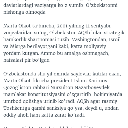
davlatlardagi vaziyatga ko’z yumib, O’zbekistonni
nishonga olmoqda.
Marta Olkot ta’biricha, 2001 yilning 11 sentyabr
voqealaridan so’ng, O’zbekiston AQSh bilan strategik
hamkorlik shartnomasi tuzib, Vashingtondan, Isroil
va Misrga berilayotgani kabi, katta moliyaviy
yordam kutgan. Ammo bu amalga oshmagach,
hafsalasi pir bo’lgan.
O’zbekistonda shu yil oxirida saylovlar kutilar ekan,
Marta Olkot fikricha prezident Islom Karimov
Qozog’iston rahbari Nursulton Nazarboyevdek
mamlakat konstitutsiyasini o’zgartirib, hokimiyatda
umrbod qolishga urinib ko’radi. AQSh agar rasmiy
Toshkentga qarshi sanksiya qo’ysa, deydi u, undan
oddiy aholi ham katta zarar ko’radi.