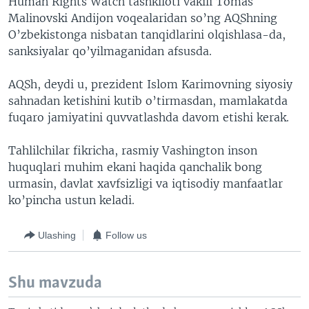
Human Rights Watch tashkiloti vakili Tomas
Malinovski Andijon voqealaridan so’ng AQShning
O’zbekistonga nisbatan tanqidlarini olqishlasa-da,
sanksiyalar qo’yilmaganidan afsusda.
AQSh, deydi u, prezident Islom Karimovning siyosiy
sahnadan ketishini kutib o’tirmasdan, mamlakatda
fuqaro jamiyatini quvvatlashda davom etishi kerak.
Tahlilchilar fikricha, rasmiy Vashington inson
huquqlari muhim ekani haqida qanchalik bong
urmasin, davlat xavfsizligi va iqtisodiy manfaatlar
ko’pincha ustun keladi.
Ulashing
Follow us
Shu mavzuda