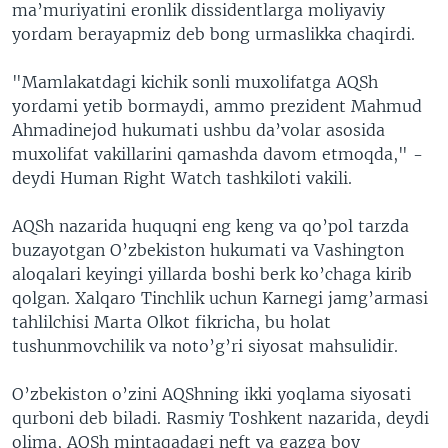
ma’muriyatini eronlik dissidentlarga moliyaviy
yordam berayapmiz deb bong urmaslikka chaqirdi.
"Mamlakatdagi kichik sonli muxolifatga AQSh
yordami yetib bormaydi, ammo prezident Mahmud
Ahmadinejod hukumati ushbu da’volar asosida
muxolifat vakillarini qamashda davom etmoqda," -
deydi Human Right Watch tashkiloti vakili.
AQSh nazarida huquqni eng keng va qo’pol tarzda
buzayotgan O’zbekiston hukumati va Vashington
aloqalari keyingi yillarda boshi berk ko’chaga kirib
qolgan. Xalqaro Tinchlik uchun Karnegi jamg’armasi
tahlilchisi Marta Olkot fikricha, bu holat
tushunmovchilik va noto’g’ri siyosat mahsulidir.
O’zbekiston o’zini AQShning ikki yoqlama siyosati
qurboni deb biladi. Rasmiy Toshkent nazarida, deydi
olima, AQSh mintaqadagi neft va gazga boy