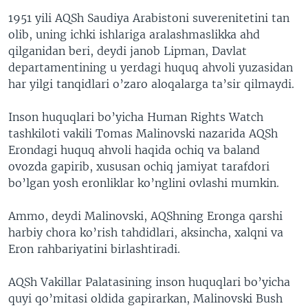
1951 yili AQSh Saudiya Arabistoni suverenitetini tan
olib, uning ichki ishlariga aralashmaslikka ahd
qilganidan beri, deydi janob Lipman, Davlat
departamentining u yerdagi huquq ahvoli yuzasidan
har yilgi tanqidlari o’zaro aloqalarga ta’sir qilmaydi.
Inson huquqlari bo’yicha Human Rights Watch
tashkiloti vakili Tomas Malinovski nazarida AQSh
Erondagi huquq ahvoli haqida ochiq va baland
ovozda gapirib, xususan ochiq jamiyat tarafdori
bo’lgan yosh eronliklar ko’nglini ovlashi mumkin.
Ammo, deydi Malinovski, AQShning Eronga qarshi
harbiy chora ko’rish tahdidlari, aksincha, xalqni va
Eron rahbariyatini birlashtiradi.
AQSh Vakillar Palatasining inson huquqlari bo’yicha
quyi qo’mitasi oldida gapirarkan, Malinovski Bush