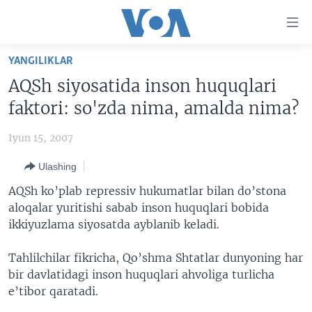
Bosh
sahifaga
boring
Boshiga
YANGILIKLAR
qayting
BOSH SAHIFA
AQSh siyosatida inson huquqlari
Qidiruvga
AMERIKA
faktori: so'zda nima, amalda nima?
o'ting
MARKAZIY OSIYO
Iyun 15, 2007
XALQARO
Ulashing
VATANDOSHLAR
AQSh ko’plab repressiv hukumatlar bilan do’stona
MULTIMEDIA
aloqalar yuritishi sabab inson huquqlari bobida
ikkiyuzlama siyosatda ayblanib keladi.
IJTIMOIY TARMOQLAR
AMERIKA MANZARALARI
INGLIZ TILI DARSLARI
XALQARO HAYOT
FACEBOOK
Tahlilchilar fikricha, Qo’shma Shtatlar dunyoning har
bir davlatidagi inson huquqlari ahvoliga turlicha
EDITORIAL
VASHINGTON CHOYXONASI
YOUTUBE
e’tibor qaratadi.
MOBIL-SALOM!
INSTAGRAM
Learning English