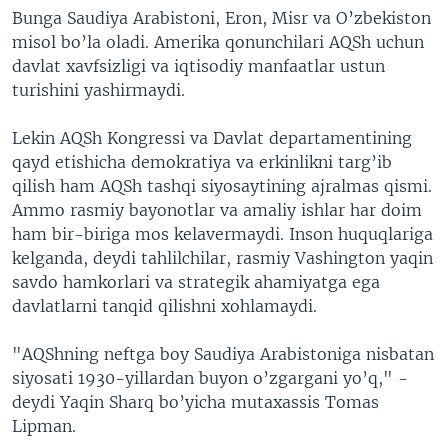
Bunga Saudiya Arabistoni, Eron, Misr va O’zbekiston
VIDEO
ODNOKLASSNIKI
misol bo’la oladi. Amerika qonunchilari AQSh uchun
XABARLAR SURATLARDA
TELEGRAM
davlat xavfsizligi va iqtisodiy manfaatlar ustun
turishini yashirmaydi.
TWITTER
SOUNDCLOUD
VOA
Lekin AQSh Kongressi va Davlat departamentining
qayd etishicha demokratiya va erkinlikni targ’ib
qilish ham AQSh tashqi siyosaytining ajralmas qismi.
Ammo rasmiy bayonotlar va amaliy ishlar har doim
ham bir-biriga mos kelavermaydi. Inson huquqlariga
kelganda, deydi tahlilchilar, rasmiy Vashington yaqin
savdo hamkorlari va strategik ahamiyatga ega
davlatlarni tanqid qilishni xohlamaydi.
"AQShning neftga boy Saudiya Arabistoniga nisbatan
siyosati 1930-yillardan buyon o’zgargani yo’q," -
deydi Yaqin Sharq bo’yicha mutaxassis Tomas
Lipman.