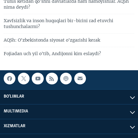
Tunis ketidan qo’shni davlatlarda ham namoyishlar. AQSh
nima deydi?
Xavfsizlik va inson huquqlari bir-birini rad etuvchi
tushunchalarmi?
AQSh: O'zbekistonda siyosat o'zgarishi kerak
Fojiadan uch yil o'tib, Andijonni kim eslaydi?
BO'LIMLAR
MULTIMEDIA
XIZMATLAR