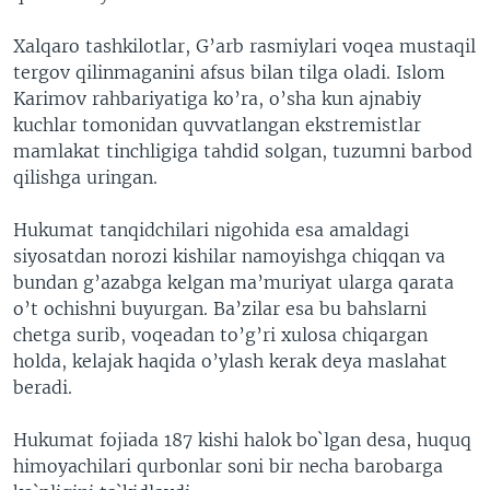
VIDEO
ODNOKLASSNIKI
Xalqaro tashkilotlar, G’arb rasmiylari voqea mustaqil
XABARLAR SURATLARDA
TELEGRAM
tergov qilinmaganini afsus bilan tilga oladi. Islom
Karimov rahbariyatiga ko’ra, o’sha kun ajnabiy
TWITTER
kuchlar tomonidan quvvatlangan ekstremistlar
SOUNDCLOUD
VOA
mamlakat tinchligiga tahdid solgan, tuzumni barbod
qilishga uringan.
Hukumat tanqidchilari nigohida esa amaldagi
siyosatdan norozi kishilar namoyishga chiqqan va
bundan g’azabga kelgan ma’muriyat ularga qarata
o’t ochishni buyurgan. Ba’zilar esa bu bahslarni
chetga surib, voqeadan to’g’ri xulosa chiqargan
holda, kelajak haqida o’ylash kerak deya maslahat
beradi.
Hukumat fojiada 187 kishi halok bo`lgan desa, huquq
himoyachilari qurbonlar soni bir necha barobarga