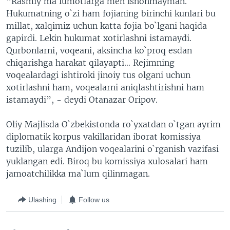
“Rasmiy ma`lumotlarga men ishonmayman.
Hukumatning o`zi ham fojianing birinchi kunlari bu
millat, xalqimiz uchun katta fojia bo`lgani haqida
gapirdi. Lekin hukumat xotirlashni istamaydi.
Qurbonlarni, voqeani, aksincha ko`proq esdan
chiqarishga harakat qilayapti… Rejimning
voqealardagi ishtiroki jinoiy tus olgani uchun
xotirlashni ham, voqealarni aniqlashtirishni ham
istamaydi”, - deydi Otanazar Oripov.
Oliy Majlisda O`zbekistonda ro`yxatdan o`tgan ayrim
diplomatik korpus vakillaridan iborat komissiya
tuzilib, ularga Andijon voqealarini o`rganish vazifasi
yuklangan edi. Biroq bu komissiya xulosalari ham
jamoatchilikka ma`lum qilinmagan.
Ulashing
Follow us