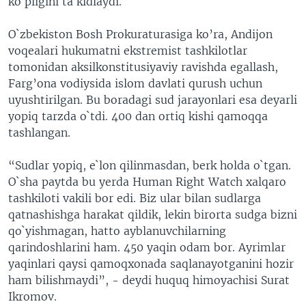
ko`pligini ta`kidlaydi.
O`zbekiston Bosh Prokuraturasiga ko’ra, Andijon
voqealari hukumatni ekstremist tashkilotlar
tomonidan aksilkonstitusiyaviy ravishda egallash,
Farg’ona vodiysida islom davlati qurush uchun
uyushtirilgan. Bu boradagi sud jarayonlari esa deyarli
yopiq tarzda o`tdi. 400 dan ortiq kishi qamoqqa
tashlangan.
“Sudlar yopiq, e`lon qilinmasdan, berk holda o`tgan.
O`sha paytda bu yerda Human Right Watch xalqaro
tashkiloti vakili bor edi. Biz ular bilan sudlarga
qatnashishga harakat qildik, lekin birorta sudga bizni
qo`yishmagan, hatto ayblanuvchilarning
qarindoshlarini ham. 450 yaqin odam bor. Ayrimlar
yaqinlari qaysi qamoqxonada saqlanayotganini hozir
ham bilishmaydi”, - deydi huquq himoyachisi Surat
Ikromov.