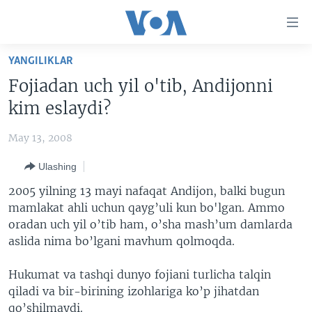
Bosh
sahifaga
boring
Boshiga
YANGILIKLAR
qayting
BOSH SAHIFA
Fojiadan uch yil o'tib, Andijonni
Qidiruvga
AMERIKA
kim eslaydi?
o'ting
MARKAZIY OSIYO
May 13, 2008
XALQARO
Ulashing
VATANDOSHLAR
2005 yilning 13 mayi nafaqat Andijon, balki bugun
MULTIMEDIA
mamlakat ahli uchun qayg’uli kun bo'lgan. Ammo
oradan uch yil o’tib ham, o’sha mash’um damlarda
IJTIMOIY TARMOQLAR
AMERIKA MANZARALARI
aslida nima bo’lgani mavhum qolmoqda.
INGLIZ TILI DARSLARI
XALQARO HAYOT
FACEBOOK
Hukumat va tashqi dunyo fojiani turlicha talqin
EDITORIAL
VASHINGTON CHOYXONASI
YOUTUBE
qiladi va bir-birining izohlariga ko’p jihatdan
MOBIL-SALOM!
INSTAGRAM
qo’shilmaydi.
Learning English