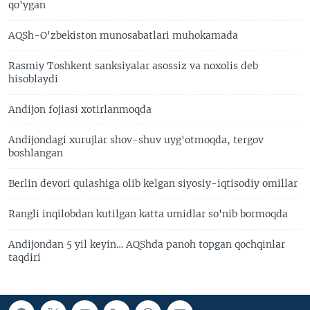
qo'ygan
AQSh-O'zbekiston munosabatlari muhokamada
Rasmiy Toshkent sanksiyalar asossiz va noxolis deb
hisoblaydi
Andijon fojiasi xotirlanmoqda
Andijondagi xurujlar shov-shuv uyg'otmoqda, tergov
boshlangan
Berlin devori qulashiga olib kelgan siyosiy-iqtisodiy omillar
Rangli inqilobdan kutilgan katta umidlar so'nib bormoqda
Andijondan 5 yil keyin… AQShda panoh topgan qochqinlar
taqdiri