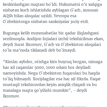
keskinlashgan nuqtasi bo`ldi. Hukumatni o’z xalqiga
nisbatan kuch ishlatishda ayblagan G`arb, xususan
AQSh bilan aloqalar uzildi. Yevropa esa
O`zbekistonga nisbatan sanksiyalar joriy etdi.
Bugunga kelib munosabatlar bir qadar iliqlashgani
sezilmoqda. Andijon fojialari izchil tekshirilmas ekan,
deydi Surat Ikromov, G`arb va O`zbekiston aloqalari
to`la ma’noda tiklanadi deb bo`lmaydi.
“Kimlar aybdor, otishga kim buyruq bergan, nimaga
har xil raqamlar 5000, 1000 odam bor deyiladi
namoyishda. Nega O`zbekiston fuqarolari bu haqda
to`liq bilmaydi. Xorijdagilar esa har xil fikrda. Faqat
mustaqil tekshiruvdan keyin aniqlik chiqadi va bu
masalaga nuqta qo`yilishi mumkin”, - deydi
Ikromov.