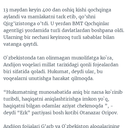
13 maydan keyin 400 dan oshiq kishi qochqinga
aylandi va mamlakatni tark etib, qo’shni
Qirg’izistonga o’tdi. U yerdan BMT Qochqinlar
agentligi yordamida turli davlatlardan boshpana oldi.
Ularning bir nechasi keyinroq turli sabablar bilan
vatanga qaytdi.
O`zbekistonda tan olinmagan muxolifatga ko`ra,
Andijon voqelari millat tarixidagi qonli fojealardan
biri sifatida qoladi. Hukumat, deydi ular, bu
voqealarni unutishga harakat qilmoqda.
“Hukumatning munosabatida aniq bir narsa ko`rinib
turibdi, haqiqatni aniqlashtirishga imkon yo`q,
haqiqatni bilgan odamlar aziyat chekmoqda ”, -
deydi “Erk” partiyasi bosh kotibi Otanazar Oripov.
Andijon fojialari G’arb va O`zbekiston aloqalarining