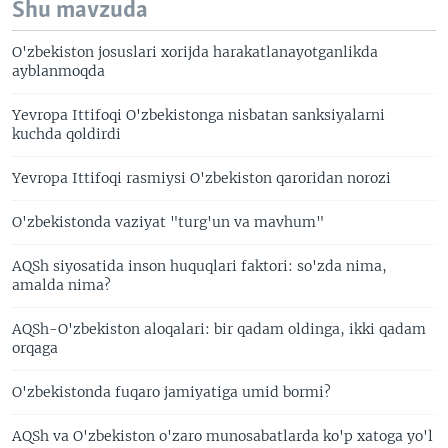
Shu mavzuda
O'zbekiston josuslari xorijda harakatlanayotganlikda
ayblanmoqda
Yevropa Ittifoqi O'zbekistonga nisbatan sanksiyalarni
kuchda qoldirdi
Yevropa Ittifoqi rasmiysi O'zbekiston qaroridan norozi
O'zbekistonda vaziyat "turg'un va mavhum"
AQSh siyosatida inson huquqlari faktori: so'zda nima,
amalda nima?
AQSh-O'zbekiston aloqalari: bir qadam oldinga, ikki qadam
orqaga
O'zbekistonda fuqaro jamiyatiga umid bormi?
AQSh va O'zbekiston o'zaro munosabatlarda ko'p xatoga yo'l