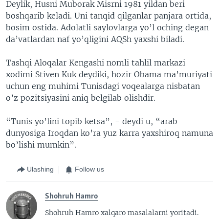
Deylik, Husni Muborak Misrni 1981 yildan beri
boshqarib keladi. Uni tanqid qilganlar panjara ortida,
bosim ostida. Adolatli saylovlarga yo’l oching degan
da’vatlardan naf yo’qligini AQSh yaxshi biladi.
Tashqi Aloqalar Kengashi nomli tahlil markazi
xodimi Stiven Kuk deydiki, hozir Obama ma’muriyati
uchun eng muhimi Tunisdagi voqealarga nisbatan
o’z pozitsiyasini aniq belgilab olishdir.
“Tunis yo’lini topib ketsa”, - deydi u, “arab
dunyosiga Iroqdan ko’ra yuz karra yaxshiroq namuna
bo’lishi mumkin”.
Ulashing
Follow us
Shohruh Hamro
Shohruh Hamro xalqaro masalalarni yoritadi.