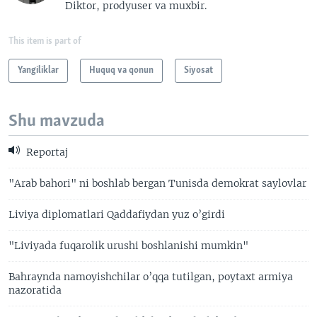
Diktor, prodyuser va muxbir.
This item is part of
Yangiliklar
Huquq va qonun
Siyosat
Shu mavzuda
Reportaj
"Arab bahori" ni boshlab bergan Tunisda demokrat saylovlar
Liviya diplomatlari Qaddafiydan yuz o’girdi
"Liviyada fuqarolik urushi boshlanishi mumkin"
Bahraynda namoyishchilar o’qqa tutilgan, poytaxt armiya
nazoratida