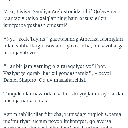
Misr, Liviya, Saudiya Arabistonida-chi? Qolaversa,
Markaziy Osiyo xalqlarining ham orzusi erkin
jamiyatda yashash emasmi?
“Nyu-York Tayms” gazetasining Amerika rasmiylari
bilan suhbatlarga asoslanib yozishicha, bu savollarga
oson javob yo’q.
“Har bir jamiyatning o’z taraqqiyot yo’li bor.
Vaziyatga qarab, har xil yondashamiz”, - deydi
Daniel Shapiro, Oq uy maslahatchisi.
Tanqidchilar nazarida esa bu ikki yoqlama siyosatdan
boshqa narsa emas.
Ayrim tahlilchilar fikricha, Tunisdagi inqilob Obama
ma’muriyati uchun noyob imkoniyat, qolaversa
musulmon dunyosi bilan bog’lanish uchun qulay