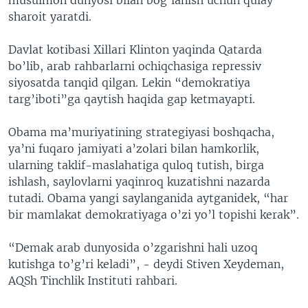
sharoit yaratdi.
Davlat kotibasi Xillari Klinton yaqinda Qatarda
bo’lib, arab rahbarlarni ochiqchasiga repressiv
siyosatda tanqid qilgan. Lekin “demokratiya
targ’iboti”ga qaytish haqida gap ketmayapti.
Obama ma’muriyatining strategiyasi boshqacha,
ya’ni fuqaro jamiyati a’zolari bilan hamkorlik,
ularning taklif-maslahatiga quloq tutish, birga
ishlash, saylovlarni yaqinroq kuzatishni nazarda
tutadi. Obama yangi saylanganida aytganidek, “har
bir mamlakat demokratiyaga o’zi yo’l topishi kerak”.
“Demak arab dunyosida o’zgarishni hali uzoq
kutishga to’g’ri keladi”, - deydi Stiven Xeydeman,
AQSh Tinchlik Instituti rahbari.