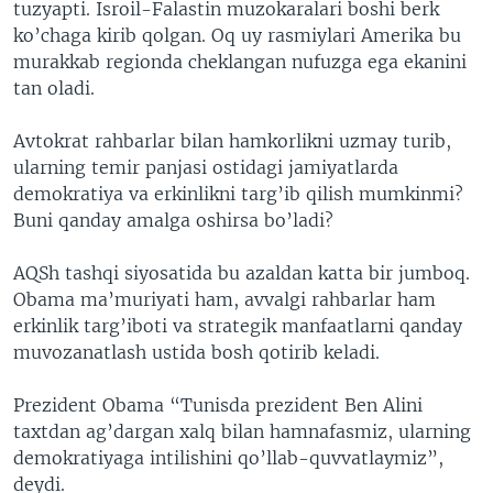
tuzyapti. Isroil-Falastin muzokaralari boshi berk
ko’chaga kirib qolgan. Oq uy rasmiylari Amerika bu
murakkab regionda cheklangan nufuzga ega ekanini
tan oladi.
Avtokrat rahbarlar bilan hamkorlikni uzmay turib,
ularning temir panjasi ostidagi jamiyatlarda
demokratiya va erkinlikni targ’ib qilish mumkinmi?
Buni qanday amalga oshirsa bo’ladi?
AQSh tashqi siyosatida bu azaldan katta bir jumboq.
Obama ma’muriyati ham, avvalgi rahbarlar ham
erkinlik targ’iboti va strategik manfaatlarni qanday
muvozanatlash ustida bosh qotirib keladi.
Prezident Obama “Tunisda prezident Ben Alini
taxtdan ag’dargan xalq bilan hamnafasmiz, ularning
demokratiyaga intilishini qo’llab-quvvatlaymiz”,
deydi.