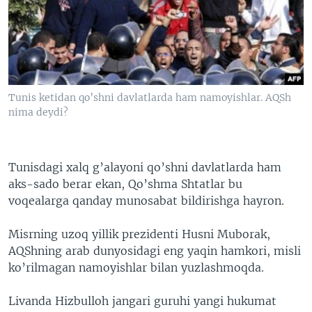
VIDEO
ODNOKLASSNIKI
XABARLAR SURATLARDA
TELEGRAM
TWITTER
SOUNDCLOUD
VOA
Tunis ketidan qo’shni davlatlarda ham namoyishlar. AQSh
nima deydi?
Tunisdagi xalq g’alayoni qo’shni davlatlarda ham
aks-sado berar ekan, Qo’shma Shtatlar bu
voqealarga qanday munosabat bildirishga hayron.
Misrning uzoq yillik prezidenti Husni Muborak,
AQShning arab dunyosidagi eng yaqin hamkori, misli
ko’rilmagan namoyishlar bilan yuzlashmoqda.
Livanda Hizbulloh jangari guruhi yangi hukumat