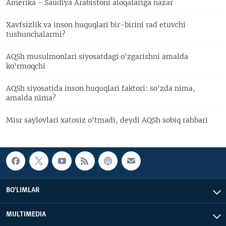
Amerika - Saudiya Arabistoni aloqalariga nazar
Xavfsizlik va inson huquqlari bir-birini rad etuvchi
tushunchalarmi?
AQSh musulmonlari siyosatdagi o'zgarishni amalda
ko'rmoqchi
AQSh siyosatida inson huquqlari faktori: so'zda nima,
amalda nima?
Misr saylovlari xatosiz o'tmadi, deydi AQSh sobiq rahbari
BO'LIMLAR
MULTIMEDIA